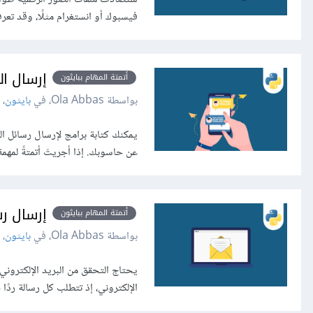
فيسبوك أو انستغرام مثلًا، وقد تعرف كيفية
إرسال ال
أتمتة المهام ببايثون
بواسطة Ola Abbas، في
بايثون
،
عن حاسوبك. إذا أجريتَ أتمتةً لمه
إرسال رس
أتمتة المهام ببايثون
بواسطة Ola Abbas، في
بايثون
،
يحتاج التحقق من البريد الإلكتروني 
الإلكتروني، إذ تتطلب كل رسالة ردًا خ