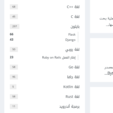
لغة C++‎
68
لغة C
45
ملية بحث
،...
بايثون
297
66
Flask
43
Django
لغة روبي
50
23
إطار العمل Ruby on Rails
لغة Go
لمصدر
58
لغة جافا
95
لغة Kotlin
5
لغة Rust
58
برمجة أندرويد
11