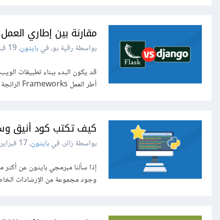
مقارنة بين إطاري العمل جانغو Django وف
بواسطة رقية بو، في
بايثون
،
19 فبراير 2025
قد يكون البدء ببناء تطبيقات الويب 
أطر العمل Frameworks الرائجة فيها والأكثر نجاحًا، نجد الكثير من الخيارات المهمة التي سنحتاج بطبيعة الحال ل…
كيف تكتب كود أنيق وسهل القرا
بواسطة زائر، في
بايثون
،
17 فبراير 2025
إذا سألنا مبرمجي بايثون عن أكثر ما
وجود مجموعة من الإرشادات الخاصة بأسلوب كتابة الكود Code Style وما