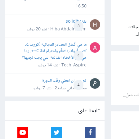
16:50
لغة solidity
مجالات
3
Hiba Abdalrheem · نشر
20 يوليو
ما هي أفضل المصادر المجانية (كورسات،
كتب، أدوات) لتعلّم واحترام لغة C++، وما
4
هي أهم الأخطاء الشائعة التي يجب تجنبها؟
Tech_Aspire · نشر
14 يوليو
كم علي ان اعطي وقت للدورة
4
محمد سداتي صامد2 · نشر
7 يوليو
تابعنا على