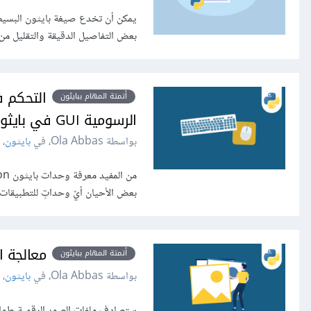
بعض التفاصيل الدقيقة والتقليل من قوة اللغة، لذا سن
التحكم ف
أتمتة المهام ببايثون
الرسومية GUI في بايثون
بواسطة Ola Abbas، في
بايثون
،
بعض الأحيان أيّ وحداتٍ للتطبيقات 
معالجة الص
أتمتة المهام ببايثون
بواسطة Ola Abbas، في
بايثون
،
ستصادف ملفات الصور الرقمية طوال