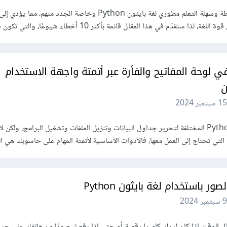
يمكن أن تخدع صيغة بايثون البسيطة وسهلة التعلم مطوري لغة بايثون Python وخاصة الجدد منهم،
قدّم في هذا المقال قائمة بأكثر 10 أخطاء شيوعًا، والتي تكون دقيقة...
ي لوحة المفاتيح والفأرة عبر أتمتة واجهة الاستخدام
15 سبتمبر 2024
من المفيد معرفة وحدات بايثون Python المختلفة لتحرير جداول البيانات وتنزيل الملفات وتشغيل البرامج، ول
التي تحتاج إلى العمل معها، فالأدوات الأساسية لأتمتة المهام على حاسوبك هي ال
ور باستخدام لغة بايثون Python
9 سبتمبر 2024
 الوقت إذا كان لديك كاميرا رقمية أو حتى إذا رفعتَ صورًا من هاتفك على حس