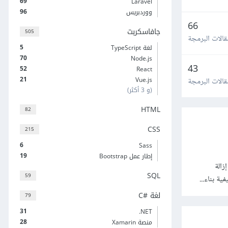
69
Laravel
96
ووردبريس
66
جافاسكربت
505
قالات البرمجة
5
لغة TypeScript
70
Node.js
43
52
React
21
Vue.js
قالات البرمجة
(و 3 أكثر)
HTML
82
CSS
215
6
Sass
19
إطار عمل Bootstrap
زالة
SQL
59
ة بناء...
لغة C#‎
79
31
‎.NET
28
منصة Xamarin