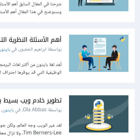
شرحنا في المقال السابق أهم الأسئل
وسنوضح في هذا المقال أهم الأسئلة 
أهم الأسئلة النظرية ال
بواسطة ابراهيم الخضور، في
بايثون
تُعَد لغة بايثون من أكثر لغات البرم
الوظيفية التي قد يوفرها احتراف ال
تطوير خادم ويب بسيط با
بواسطة Ola Abbas، في
بايثون
،
لقد غير الويب وجه العالم، ولكن جوهر
Tim Berners-Lee، ولا تزال معظم خوادم الويب تتعامل مع أنواع الرسائل نفسها وبذات الطريقة، لذا سنوضح في هذ…