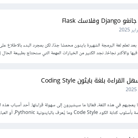
لاسك Flask
بعد تعلم لغة البرمجة الشهيرة بايثون محمسًا جدًا، لكن بمجرد البدء بالاطلاع عل
ءة بلغة بايثون Coding Style
 يعجبهم في هذه اللغة، فغالبًا ما سيشيرون إلى سهولة قراءتها. أحد أسباب هذه ا
 يُعرف بالبايثونية Pythonic، أو العبارات …