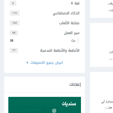
لغة R
يف،
6
...
الذكاء الاصطناعي
115
صناعة الألعاب
102
سير العمل
68
38
Git
الأنظمة والأنظمة المدمجة
77
ات
 …
اعرض جميع التصنيفات
إعلانات
يرنرز لي