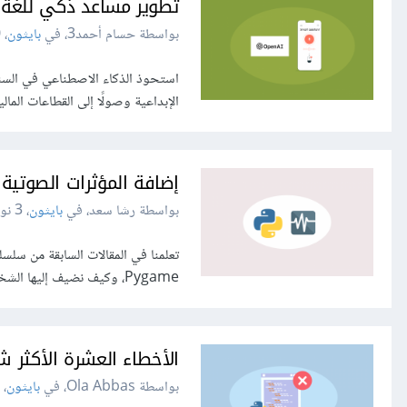
تطوير مساعد ذكي للغة بايث
بواسطة حسام أحمد3، في
بايثون
،
0
استحوذ الذكاء الاصطناعي في السنوا
الإبداعية وصولًا إلى القطاعات المالية، مد
إضافة المؤثرات الصوتية لل
بواسطة رشا سعد، في
بايثون
،
3 نوفمبر 2024
Pygame، وكيف نضيف إليها الشخصيات سواء شخصيات الأبطال أو أعداء، ونحركهم بالقفز والركض ورمي المقذوفات مثل...
الأخطاء العشرة الأكثر شيوعًا ف
بواسطة Ola Abbas، في
بايثون
،