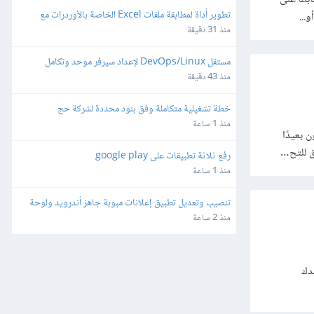
تطوير أداة لمطابقة ملفات Excel الخاصة بالأوردرات مع 
ملفات تقفيلات شركة شحن
منذ 31 دقيقة
مستقل DevOps/Linux لإعداد سيرفر موحد وتكامل 
WhatsApp Automation - API Gateway
منذ 43 دقيقة
خطة تشغيلية متكاملة وفق بنود محددة لشركة حج
منذ 1 ساعة
 حتى عندما تكون بعيدًا
ق للتح…
رفع ثلاثة تطبيقات على google play
منذ 1 ساعة
تنصيب وتعديل تطبيق إعلانات مبوبة جاهز أندرويد ولوحة 
تحكم منصة سوقنا
منذ 2 ساعة
يدك