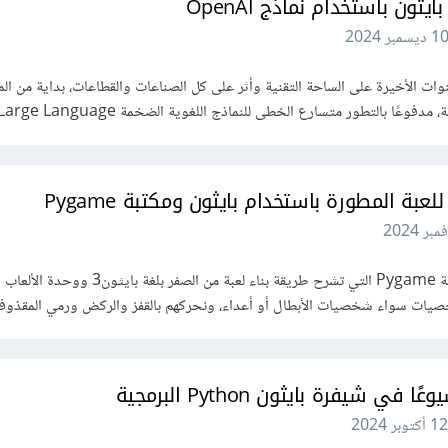
ون باستخدام نماذج OpenAI
1 ديسمبر 2024
ت الأخيرة على الساحة التقنية وأثر على كل الصناعات والقطاعات، بداية من ال
فوعًا بالتطور متسارع الخطى للنماذج اللغوية الضخمة Large Language...
عبة المطورة باستخدام بايثون ومكتبة Pygame
تعلمنا في المقالات السابقة من سلسلة Pygame التي تشرح طريقة بناء لعبة من الصفر بلغة بايثون3 ووحدة الألعاب
ي شيفرة بايثون Python البرمجية
12 أكتوبر 2024