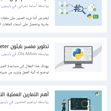
بواسطة أسامة دمراني، في
بايثون
،
لنفترض أننا نريد العثور على ملف
عادية ونحصل على أسماء الملفات ال
تطوير مفسر بايثون Python Interpreter
بواسطة Ola Abbas، في
بايثون
،
يهدف هذا المقال إلى مساعدة المب
توضح له آلية العمل وتزيد من خبرته ال
أهم التمارين العملية ا
بواسطة ابراهيم الخضور، في
بايثون