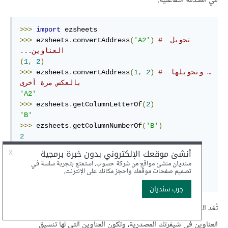
في الصدفة التفاعلية:
>>>
import
# تحويل 
)
'A2'
(
convertAddress
.
 ezsheets
>>>
العناوين‫...
(
1
,
2
)
# ‏… وتحويلها 
)
2
,
1
(
convertAddress
.
 ezsheets
>>>
بالعكس مرة أخرى
'A2'
>>>
 ezsheets
.
getColumnLetterOf
(
2
)
'B'
>>>
 ezsheets
.
getColumnNumberOf
(
'B'
)
2
>>>
 ezsheets
.
getColumnLetterOf
(
999
)
'ALK'
>>>
 ezsheets
.
getColumnNumberOf
(
'ZZZ'
)
18278
تُعَد العناوين التي لها تنسيق السلسلة النصية
ملائمةً لكتابة
'A2'
العناوين في شيفرتك المصدرية، وتكون العناوين التي لها تنسيق