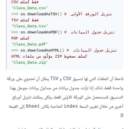
فقط كملف‫ CSV
'Class_Data.csv'
# تنزيل الورقة الأولى 
()
downloadAsTSV
.
 ss
>>>
فقط كملف‫ TSV
'Class_Data.tsv'
# ‫تنزيل جدول البيانات 
()
downloadAsPDF
.
 ss
>>>
كملف PDF
'Class_Data.pdf'
# تنزيل جدول البيانات 
()
downloadAsHTML
.
 ss
>>>
كملف مضغوط‫ ZIP مؤلَّفٍ من ملفات HTML
'Class_Data.zip'
لاحظ أن الملفات التي لها تنسيق CSV و TSV يمكن أن تحتوي على ورقة
واحدة فقط، لذلك إذا نزّلت جدول بيانات من جداول بيانات جوجل بهذا
التنسيق، فستحصل على الورقة الأولى فقط، ولكن يمكنك تنزيل أوراق
أخرى من خلال تغيير السمة
الخاصة بكائن
إلى القيمة
Sheet
index
0.