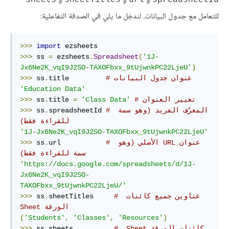
و
و
و
للتعامل مع جدول البيانات. لندخِل ما يلي في الصدفة التفاعلية:
>>>
import
>>>
 ss 
=
 ezsheets
.
Spreadsheet
(
'1J-
Jx6Ne2K_vqI9J2SO-TAXOFbxx_9tUjwnkPC22LjeU'
)
# عنوان جدول البيانات
title         
.
 ss
>>>
'Education Data'
# تغيير العنوان
'Class Data'
=
title 
.
 ss
>>>
# ‫المعرّف الفريد (وهو سمة 
spreadsheetId 
.
 ss
>>>
للقراءة فقط)
'1J-Jx6Ne2K_vqI9J2SO-TAXOFbxx_9tUjwnkPC22LjeU'
# ‫عنوان URL الأصلي (وهو 
url           
.
 ss
>>>
سمة للقراءة فقط)
'https://docs.google.com/spreadsheets/d/1J-
Jx6Ne2K_vqI9J2SO-

TAXOFbxx_9tUjwnkPC22LjeU/'
# ‫عناوين جميع كائنات 
sheetTitles     
.
 ss
>>>
الورقة Sheet
(
'Students'
,
'Classes'
,
'Resources'
)
# كائنات الورقة‫ Sheet 
sheets          
.
 ss
>>>