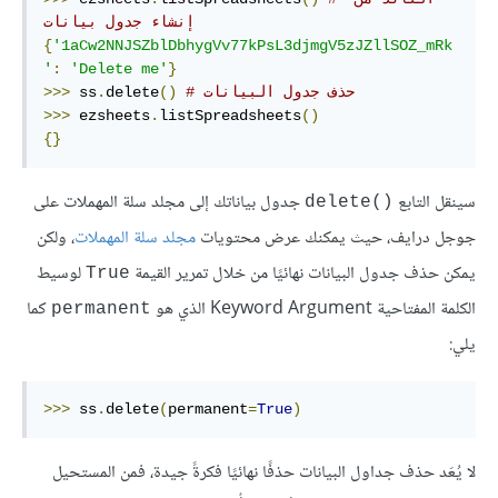
إنشاء جدول بيانات
{
'1aCw2NNJSZblDbhygVv77kPsL3djmgV5zJZllSOZ_mRk
'
:
'Delete me'
}
# حذف جدول البيانات
()
delete
.
 ss
>>>
>>>
 ezsheets
.
listSpreadsheets
()
{}
سينقل التابع
جدول بياناتك إلى مجلد سلة المهملات على
delete()‎
جوجل درايف، حيث يمكنك عرض محتويات
مجلد سلة المهملات
، ولكن
يمكن حذف جدول البيانات نهائيًا من خلال تمرير القيمة
لوسيط
True
الكلمة المفتاحية Keyword Argument الذي هو
كما
permanent
يلي:
>>>
 ss
.
delete
(
permanent
=
True
)
لا يُعَد حذف جداول البيانات حذفًا نهائيًا فكرةً جيدة، فمن المستحيل