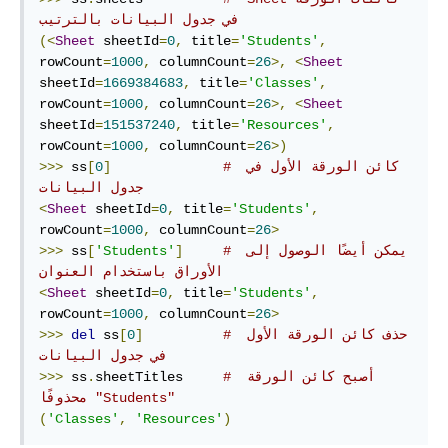
في جدول البيانات بالترتيب
(<
Sheet
 sheetId
=
0
,
 title
=
'Students'
,
rowCount
=
1000
,
 columnCount
=
26
>,
<
Sheet
sheetId
=
1669384683
,
 title
=
'Classes'
,
rowCount
=
1000
,
 columnCount
=
26
>,
<
Sheet
sheetId
=
151537240
,
 title
=
'Resources'
,
rowCount
=
1000
,
 columnCount
=
26
>)
# كائن الورقة الأول في 
]
0
[
 ss
>>>
جدول البيانات 
<
Sheet
 sheetId
=
0
,
 title
=
'Students'
,
rowCount
=
1000
,
 columnCount
=
26
>
# يمكن أيضًا الوصول إلى 
]
'Students'
[
 ss
>>>
الأوراق باستخدام العنوان
<
Sheet
 sheetId
=
0
,
 title
=
'Students'
,
rowCount
=
1000
,
 columnCount
=
26
>
# حذف كائن الورقة الأول 
]
0
[
 ss
del
>>>
في جدول البيانات
# ‫أصبح كائن الورقة 
sheetTitles     
.
 ss
>>>
"Students" محذوفًا
(
'Classes'
,
'Resources'
)