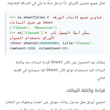
تمثّل جميع عناوين الأوراق. إذًا لندخِل مثلًا ما يلي في الصدفة التفاعلية:
# ‫عناوين جميع كائنات الورقة 
sheetTitles 
.
 ss
>>>
Sheet في جدول البيانات
(
'Classes'
,
'Resources'
)
# يمكن أيضًا الوصول إلى 
]
'Classes'
[
 ss
>>>
الأوراق باستخدام العنوان
<
Sheet
 sheetId
=
1669384683
,
 title
=
'Classes'
,
rowCount
=
1000
,
 columnCount
=
26
>
يمكنك بعد الحصول على كائن
قراءة البيانات منه وكتابة
Sheet
البيانات فيه باستخدام توابع كائن
كما سنوضّح في القسم
Sheet
التالي.
قراءة وكتابة البيانات
تحتوي أوراق عمل جداول بيانات جوجل على أعمدة وصفوف من الخلايا