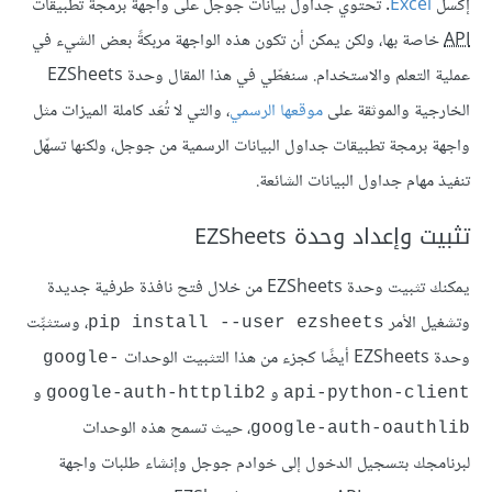
إكسل
Excel
. تحتوي جداول بيانات جوجل على واجهة برمجة تطبيقات
API
خاصة بها، ولكن يمكن أن تكون هذه الواجهة مربكةً بعض الشيء في
عملية التعلم والاستخدام. سنغطّي في هذا المقال وحدة EZSheets
الخارجية والموثقة على
موقعها الرسمي
، والتي لا تُعَد كاملة الميزات مثل
واجهة برمجة تطبيقات جداول البيانات الرسمية من جوجل، ولكنها تسهّل
تنفيذ مهام جداول البيانات الشائعة.
تثبيت وإعداد وحدة EZSheets
يمكنك تثبيت وحدة EZSheets من خلال فتح نافذة طرفية جديدة
وتشغيل الأمر
، وستثبِّت
pip install --user ezsheets
وحدة EZSheets أيضًا كجزء من هذا التثبيت الوحدات
google-
و
و
google-auth-httplib2
api-python-client
، حيث تسمح هذه الوحدات
google-auth-oauthlib
لبرنامجك بتسجيل الدخول إلى خوادم جوجل وإنشاء طلبات واجهة