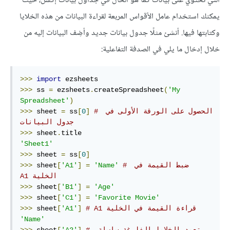
التي تحتوي على بيانات كما هو الحال في جداول بيانات إكسل، حيث
يمكنك استخدام عامل الأقواس المربعة لقراءة البيانات من هذه الخلايا
وكتابتها فيها. أنشئ مثلًا جدول بيانات جديد وأضِف البيانات إليه من
خلال إدخال ما يلي في الصدفة التفاعلية:
>>>
import
>>>
 ss 
=
 ezsheets
.
createSpreadsheet
(
'My 
Spreadsheet'
)
# الحصول على الورقة الأولى في 
]
0
[
 ss
=
 sheet 
>>>
جدول البيانات
>>>
 sheet
.
'Sheet1'
>>>
 sheet 
=
 ss
[
0
]
# ‫ضبط القيمة في 
'Name'
=
]
'A1'
[
 sheet
>>>
الخلية A1
>>>
 sheet
[
'B1'
]
=
'Age'
>>>
 sheet
[
'C1'
]
=
'Favorite Movie'
# قراءة القيمة في الخلية‫ A1
]
'A1'
[
 sheet
>>>
'Name'
# تعيد الخلايا الفارغة سلسلة 
]
'A2'
[
 sheet
>>>