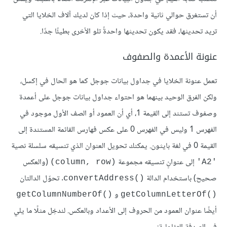
أن تستغرق حوالي ثانية واحدة، حيث إذا كان لديك آلاف الخلايا التي
تريد تحديثها، فقد يكون تحديثها واحدةً تلو الأخرى بطيئًا جدًا.
عنونة الأعمدة والصفوف
تعمل عنونة الخلايا في جداول بيانات جوجل كما هو الحال في إكسل،
ولكن الفرق الوحيد بينهما هو احتواء جداول بيانات جوجل على أعمدة
وصفوف تستند إلى القيمة 1، أي أن العمود أو الصف الأول موجود في
الفهرس 1 وليس في الفهرس 0 على عكس فهارس القائمة المستندة إلى
القيمة 0 في لغة بايثون. يمكنك تحويل العنوان الذي تنسيقه سلسلة نصية
إلى عنوانٍ تنسيقه مجموعة
(والعكس
(column, row)
'A2'
صحيح) باستخدام الدالة
. تحوّل الدالتان
convertAddress()‎
و
getColumnNumberOf()‎
getColumnLetterOf()‎
أيضًا عنوان العمود من الحروف إلى الأعداد وبالعكس. لندخِل مثلًا ما يلي