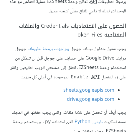
برمجة التطبيقات
API
. تعالج وحدة EZSheets عملية التفاعل مع هذه
الوحدات، لذلك لا داعي للقلق بشأن كيفية عملها.
الحصول على الاعتماديات Credentials والملفات
المفتاحية Token Files
يجب تفعيل جداول بيانات جوجل
وواجهات برمجة تطبيقات
جوجل
درايف Google Drive على حسابك على جوجل قبل أن تتمكّن من
استخدام وحدة EZSheets. انتقل إلى صفحتي الويب التاليتين وانقر
على زر التفعيل
الموجودة في أعلى كل منهما:
Enable 
API
sheets.googleapis.com
drive.googleapis.com
يجب أيضًا أن تحصل على ثلاثة ملفات، والتي يجب حفظها في المجلد
نفسه لسكربت
بايثون Python
الذي امتداده
ويستخدم وحدة
‎.py
EZSheets، وهذه الملفات هي: