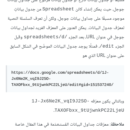
مسبقًا أو جدول بيانات فارغ أو جدول بيانات مرفوع على جداول بيانات
جوجل، حيث يمكن إنشاء كائن
من جدول بياناتٍ
Spreadsheet
موجود مسبقًا على جداول بيانات جوجل، ولكن أن تعرف السلسلة النصية
لمعرّف جدول البيانات. يمكن العثور على المعرّف الفريد لجداول بيانات
جوجل في عنوان URL، بعد الجزء
وقبل
spreadsheets/d/‎
الجزء
، فمثلًا يوجد جدول البيانات الموضّح في الشكل السابق
‎/edit
على عنوان URL الذي هو
https://docs.google.com/spreadsheets/d/1J-
Jx6Ne2K_vqI9J2SO-
TAXOFbxx_9tUjwnkPC22LjeU/edit#gid=151537240/‎
وبالتالي يكون معرّفه
1J-Jx6Ne2K_vqI9J2SO-
.
TAXOFbxx_9tUjwnkPC22LjeU
ملاحظة
: معرّفات جداول البيانات المُستخدَمة في هذا المقال خاصة