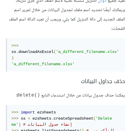
تعيد جميع
دوال
التنزيل سلسلة نصية لاسم الملف الذي جرى تنزيله،
ويمكنك أيضًا تحديد اسم ملفك لجدول البيانات من خلال تمرير اسم
الملف الجديد إلى دالة التنزيل كما يلي، ويجب أن تعيد الدالة اسم الملف
المُحدَّث:
>>>
ss
.
downloadAsExcel
(
'a_different_filename.xlsx'
)
'a_different_filename.xlsx'
حذف جداول البيانات
يمكننا حذف جدول بيانات من خلال استدعاء التابع
:
delete()‎
>>>
import
>>>
 ss 
=
 ezsheets
.
createSpreadsheet
(
'Delete 
# إنشاء جدول البيانات
)
me'
# التأكد من 
()
listSpreadsheets
.
 ezsheets
>>>