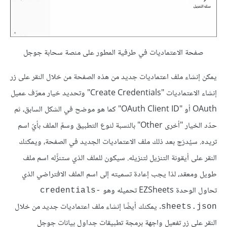
صفحة الاعتماديات في طرفية المطور على منصة سحابة جوجل
يمكن إنشاء ملف اعتماديات جديد من هذه الصفحة من خلال النقر على زر
إنشاء الاعتماديات "Create Credentials" وتحديد خيار معرّف عميل
OAuth أو "OAuth Client ID" كما هو موضح في الشكل السابق، ثم
حدّد الخيار "أخرى Other" بالنسبة لنوع التطبيق وسمِّ الملف بأيّ اسم
تريده. سيُدرَج بعد ذلك ملف الاعتماديات الجديد في الصفحة، ويمكنك
النقر على أيقونة التنزيل لتنزيله. سيكون للملف الذي ستنزِّله اسم ملف
طويل ومعقد، لذا يجب إعادة تسميته إلى اسم الملف الافتراضي الذي
تحاول الوحدة EZSheets تحميله وهو
credentials-
. يمكنك أيضًا إنشاء ملف اعتماديات جديد من خلال
sheets.json
النقر على زر تفعيل واجهة برمجة تطبيقات جداول بيانات جوجل