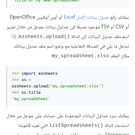
'Title of My New Spreadsheet'
يمكنك رفع
جدول بيانات إكسل Exce
l أو أوبن أوفيس OpenOffice
أو CSV أو TSV موجود مسبقًا إلى جداول بيانات جوجل من خلال تمرير
اسم ملف جدول البيانات إلى الدالة
. إذًا
ezsheets.upload()‎
لندخِل ما يلي في الصدفة التفاعلية مع وضع اسم ملف جدول بياناتك
مكان الملف
:
my_spreadsheet.xlsx
>>>
import
>>>
 ss 
=
ezsheets
.
upload
(
'my_spreadsheet.xlsx'
)
>>>
 ss
.
'my_spreadsheet'
يمكنك سرد جداول البيانات الموجودة على حسابك على جوجل من خلال
استدعاء الدالة
التي تعيد قاموسًا
listSpreadsheets()‎