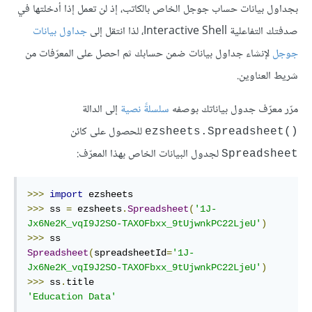
بجداول بيانات حساب جوجل الخاص بالكاتب، إذ لن تعمل إذا أدخلتها في
صدفتك التفاعلية Interactive Shell، لذا انتقل إلى
جداول بيانات
جوجل
لإنشاء جداول بيانات ضمن حسابك ثم احصل على المعرّفات من
شريط العناوين.
مرّر معرّف جدول بياناتك بوصفه
سلسلةً نصية
إلى الدالة
للحصول على كائن
ezsheets.Spreadsheet()‎
لجدول البيانات الخاص بهذا المعرّف:
Spreadsheet
>>>
import
>>>
 ss 
=
 ezsheets
.
Spreadsheet
(
'1J-
Jx6Ne2K_vqI9J2SO-TAXOFbxx_9tUjwnkPC22LjeU'
)
>>>
Spreadsheet
(
spreadsheetId
=
'1J-
Jx6Ne2K_vqI9J2SO-TAXOFbxx_9tUjwnkPC22LjeU'
)
>>>
 ss
.
'Education Data'