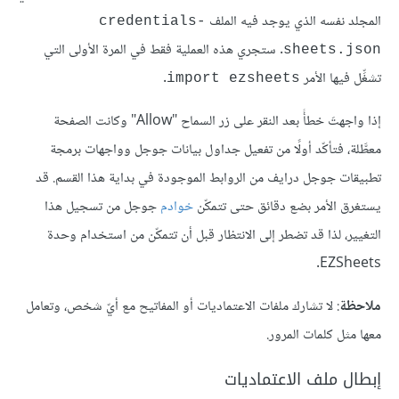
المجلد نفسه الذي يوجد فيه الملف
credentials-
. ستجري هذه العملية فقط في المرة الأولى التي
sheets.json
تشغِّل فيها الأمر
.
import ezsheets
إذا واجهتَ خطأً بعد النقر على زر السماح "Allow" وكانت الصفحة
معطَّلة، فتأكّد أولًا من تفعيل جداول بيانات جوجل وواجهات برمجة
تطبيقات جوجل درايف من الروابط الموجودة في بداية هذا القسم. قد
يستغرق الأمر بضع دقائق حتى تتمكّن
خوادم
جوجل من تسجيل هذا
التغيير، لذا قد تضطر إلى الانتظار قبل أن تتمكّن من استخدام وحدة
EZSheets.
ملاحظة
: لا تشارك ملفات الاعتماديات أو المفاتيح مع أيّ شخص، وتعامل
معها مثل كلمات المرور.
إبطال ملف الاعتماديات