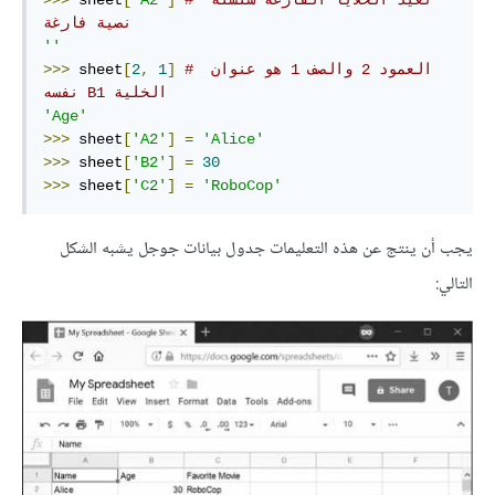
نصية فارغة
''
# العمود 2 والصف 1 هو عنوان 
]
1
,
2
[
 sheet
>>>
الخلية‫ B1 نفسه
'Age'
>>>
 sheet
[
'A2'
]
=
'Alice'
>>>
 sheet
[
'B2'
]
=
30
>>>
 sheet
[
'C2'
]
=
'RoboCop'
يجب أن ينتج عن هذه التعليمات جدول بيانات جوجل يشبه الشكل
التالي: