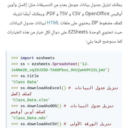
يمكنك تنزيل جدول بيانات جوجل بعددٍ من التنسيقات مثل: إكسل وأوبن
أوفيس OpenOffice و CSV و TSV و PDF، ويمكنك أيضًا تنزيله
كملف مضغوط ZIP يحتوي على ملفات
HTML
لبيانات جدول البيانات،
حيث تحتوي الوحدة EZSheets على دوالٍ لكل خيار من هذه الخيارات
كما سنوضح فيما يلي:
>>>
import
>>>
 ss 
=
 ezsheets
.
Spreadsheet
(
'1J-
Jx6Ne2K_vqI9J2SO-TAXOFbxx_9tUjwnkPC22LjeU'
)
>>>
 ss
.
'Class Data'
# تنزيل جدول البيانات 
()
downloadAsExcel
.
 ss
>>>
كملف إكسل
'Class_Data.xlsx'
# تنزيل جدول البيانات 
()
downloadAsODS
.
 ss
>>>
كملف أوبن أوفيس
'Class_Data.ods'
# تنزيل الورقة الأولى 
()
downloadAsCSV
.
 ss
>>>