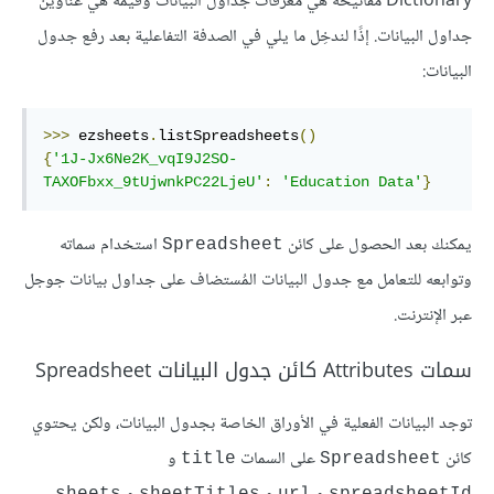
Dictionary مفاتيحه هي معرّفات جداول البيانات وقيمه هي عناوين
جداول البيانات. إذًا لندخِل ما يلي في الصدفة التفاعلية بعد رفع جدول
البيانات:
>>>
 ezsheets
.
listSpreadsheets
()
{
'1J-Jx6Ne2K_vqI9J2SO-
TAXOFbxx_9tUjwnkPC22LjeU'
:
'Education Data'
}
يمكنك بعد الحصول على كائن
استخدام سماته
Spreadsheet
وتوابعه للتعامل مع جدول البيانات المُستضاف على جداول بيانات جوجل
عبر الإنترنت.
سمات Attributes كائن جدول البيانات Spreadsheet
توجد البيانات الفعلية في الأوراق الخاصة بجدول البيانات، ولكن يحتوي
كائن
على السمات
و
title
Spreadsheet
sheets
sheetTitles
url
spreadsheetId