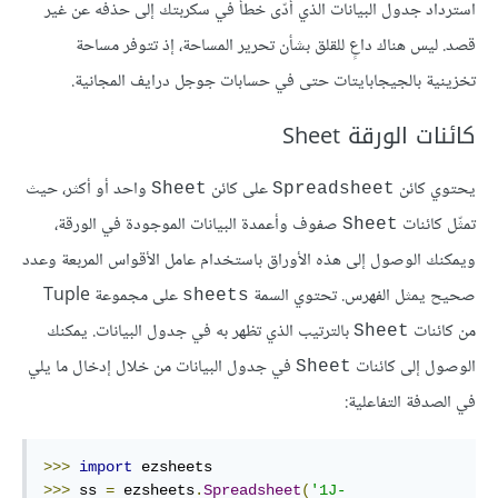
استرداد جدول البيانات الذي أدّى خطأٌ في سكربتك إلى حذفه عن غير
قصد. ليس هناك داعٍ للقلق بشأن تحرير المساحة، إذ تتوفر مساحة
تخزينية بالجيجابايتات حتى في حسابات جوجل درايف المجانية.
كائنات الورقة Sheet
يحتوي كائن
على كائن
واحد أو أكثر، حيث
Sheet
Spreadsheet
تمثّل كائنات
صفوف وأعمدة البيانات الموجودة في الورقة،
Sheet
ويمكنك الوصول إلى هذه الأوراق باستخدام عامل الأقواس المربعة وعدد
صحيح يمثل الفهرس. تحتوي السمة
على مجموعة Tuple
sheets
من كائنات
بالترتيب الذي تظهر به في جدول البيانات. يمكنك
Sheet
الوصول إلى كائنات
في جدول البيانات من خلال إدخال ما يلي
Sheet
في الصدفة التفاعلية:
>>>
import
>>>
 ss 
=
 ezsheets
.
Spreadsheet
(
'1J-