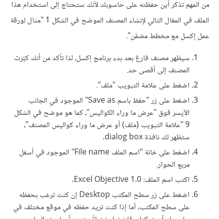
من المهم تذكر أين حفظته على حاسوبك لأنك ستحتاج إلى استخدام هذا
الملف في المقال التالي لإنشاء المصنف الموضح في الشكل 1 "مثال لورقة
عمل إكسل مع مخطط مضمَّن".
سيظهر مصنف فارغ بعد بدء برنامج إكسل، لذا تأكد من أنك كبّرت
المصنف إلى أقصى حد.
اضغط على علامة التبويب "ملف".
اضغط على زر "حفظ باسم Save as" الموجود في الجانب
الأيسر فوق "عرض ما وراء الكواليس"، كما هو موضح في الشكل
9 "علامة التبويب (ملف) أو عرض ما وراء كواليس المصنف"،
ستظهر لك نافذة dialog box.
اضغط على خانة "اسم الملف File name" الموجود في أسفل
مربع الحوار.
اكتب اسم الملف: Excel Objective 1.0.
اضغط على زر سطح المكتب Desktop إن كنت ترغب بحفظه
على سطح المكتب، أما إذا كنت تريد حفظه في موقع مختلف في