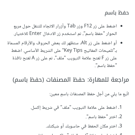
حفظ باسم
اضغط على زر F12 وزر Tab وأزرار الاتجاه للتنقل حول مربع
الحوار "حفظ باسم"، ثم استخدم زر الادخال Enter للاختيار.
أو اضغط على زر Alt. ستظهر لك بعض الحروف والأرقام المسماة
بـ"تلميحات المفاتيح Key Tips" على الشريط الأساسي. اضغط
على زر F لفتح علامة التبويب "ملف"، ثم على زر A لفتح نافذة
"حفظ باسم".
مراجعة للمهارة: حفظ المصنفات (حفظ باسم)
اتّبع ما يلي من أجل حفظ المصنفات باسمٍ معين:
اضغط على علامة التبويب "ملف" في شريط إكسل.
اختر "حفظ باسم".
اختر مكان الحفظ في حاسوبك أو شبكتك.