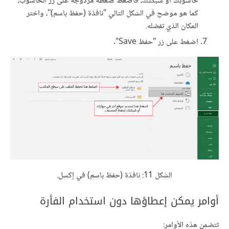
حاسوبك أو شبكتك، فاضغط ضغطةً مزدوجةً على زر الحاسوب،
كما هو موضح في الشكل التالي "نافذة (حفظ باسم)"، واختر
المكان الذي تفضله.
اضغط على زر "حفظ Save".
الشكل 11: نافذة (حفظ باسم) في إكسل.
أوامر يمكن إعطاؤها دون استخدام الفأرة
تتضمن هذه الأوامر: