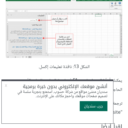
الشكل 13: نافذة تعليمات إكسل.
يمكنك أيضًا الضغط على زر F1 في لوحة المفاتيح للقيام بالأمر دون
الحاجة لاستخدام الفأرة.
ترجمة بتصرف للمقال
An Overview of Microsoft Excel
من
"calango website".
اقرأ أيضًا