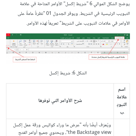
يوضح الشكل الموالي 6 "شريط إكسل" الأوامر المتاحة في علامة
التبويب الرئيسية في الشريط. ويوفر الجدول 01 "نظرةً عامةً على
الأوامر في علامات التبويب على الشريط" تعريفاً لهذه الأوامر.
الشكل 6: شريط إكسل
اسم
علامة
شرح الأوامر التي توفرها
التبوي
ب
ويُعرَف أيضًا بأنه "عرض ما وراء كواليس ورقة عمل إكسل
the Backstage view"، ويحتوي جميع أوامر الفتح