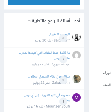
أحدث أسئلة البرامج والتطبيقات
الربح من التطبيق
3
said darif · نشر
30 يوليو
ما فائدة حفظ الملفات التي كتبناها للتدرب
على الدروس
2
عبدالله صبري3 · نشر
22 يوليو
سؤال حول نظام التشغيل المطلوب
3
Zakaria Kh · نشر
22 يوليو
لية A7 في هذا المثال، لأنّ بيانات المنتج "31111" تقع في الصف
صعوبة في تتبع الدورة - إلى أي درس
وصلت؟
2
Mounzer Soufi · نشر
16 يونيو