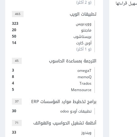
(و 2 أكثر)
هيل قراءتها
تطبيقات الويب
465
323
ووردبريس
20
ماجنتو
50
بريستاشوب
14
أوبن كارت
(و 1 أكثر)
الترجمة بمساعدة الحاسوب
45
3
omegaT
8
memoQ
4
Trados
5
Memsource
برامج تخطيط موارد المؤسسات ERP
37
30
تطبيقات أودو odoo
أنظمة تشغيل الحواسيب والهواتف
71
33
ويندوز