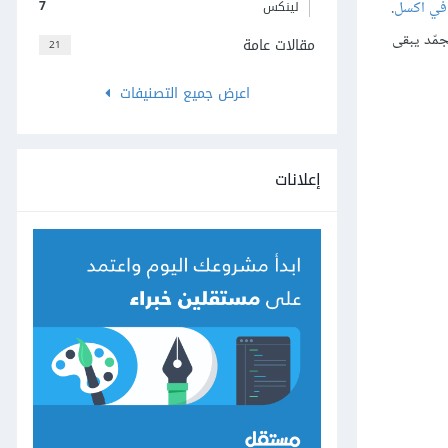
7
 في اكسل
.
لينكس
مّد يبقى
مقالات عامة
21
اعرض جميع التصنيفات
إعلانات