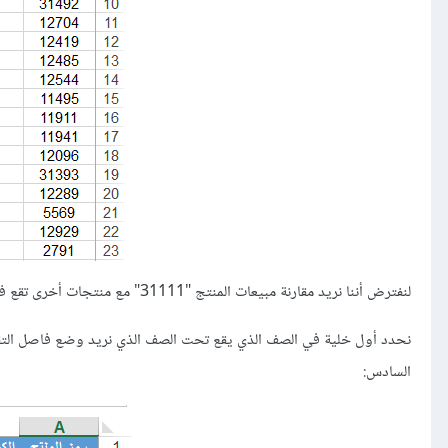
لنفترض أننا نريد مقارنة مبيعات المنتج "31111" مع منتجات أخرى تقع في أسفل الجدول. بدلا من التمرير صعودًا ونزولًا من أجل المقارنة، سنقوم بتقسيم الورقة.
السادس: