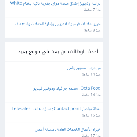
دراسة وتجهيز إطلاق منصة موارد بشرية ذكية بنظام White 
Label وإعادة البيع
منذ 7 ساعة
خبير إعلانات فيسبوك لتدريبي وإدارة الحملات واستهداف 
الجمهور بدقة
منذ 8 ساعة
أحدث الوظائف عن بعد على موقع بعيد
س عرب : مسوق رقمي
منذ 14 ساعة
Octa Food : مصمم جرافيك ومونتير فيديو
منذ 14 ساعة
نقطة تواصل Contact point : مسوّق هاتفي Telesales
منذ 16 ساعة
خبراء الأعمال للخدمات العامة : منسقة أعمال
منذ 17 ساعة