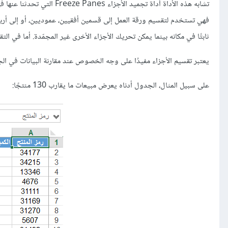
تشابه هذه الأداة أداة تجميد الأجزاء Freeze Panes التي تحدثنا عنها في درس
فهي تستخدم لتقسيم ورقة العمل إلى قسمين أفقيين، عموديين، أو إلى أربع
ثابتًا في مكانه بينما يمكن تحريك الأجزاء الأخرى غير المجمّدة. أما في التق
يعتبر تقسيم الأجزاء مفيدُا على وجه الخصوص عند مقارنة البيانات في ال
على سبيل المثال، الجدول أدناه يعرض مبيعات ما يقارب 130 منتجًا: