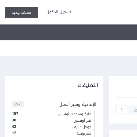
تسجيل الدخول
حساب جديد
التصنيفات
الإنتاجية وسير العمل
277
ن
0
157
مايكروسوفت أوفيس
30
ليبر أوفيس
42
جوجل درايف
12
شيربوينت