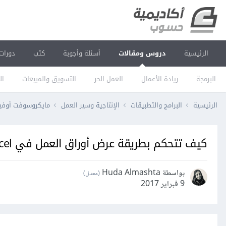
الرئيسية
دروس ومقالات
أسئلة وأجوبة
كتب
دورات
البرمجة
ريادة الأعمال
العمل الحر
التسويق والمبيعات
ال
الرئيسية
البرامج والتطبيقات
الإنتاجية وسير العمل
مايكروسوفت أو
كيف تتحكم بطريقة عرض أوراق العمل في Microsoft Excel
بواسطة Huda Almashta
(معدل)
9 فبراير 2017