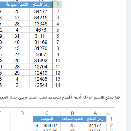
كما يمكن تقسيم الورقة أربعة أقسام بتحديد تحت الصف وعلى يسار العم