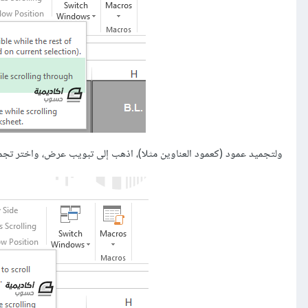
ولتجميد عمود (كعمود العناوين مثلا)، اذهب إلى تبويب عرض، واختر تجم