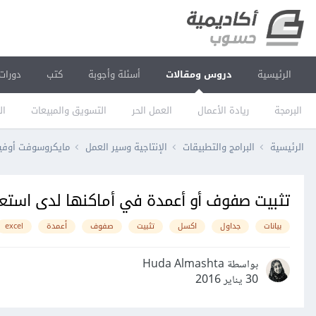
الرئيسية
دروس ومقالات
أسئلة وأجوبة
كتب
دورات
البرمجة
ريادة الأعمال
العمل الحر
التسويق والمبيعات
ال
الرئيسية
البرامج والتطبيقات
الإنتاجية وسير العمل
مايكروسوفت أو
تثبيت صفوف أو أعمدة في أماكنها لدى استعر
بيانات
جداول
اكسل
تثبيت
صفوف
أعمدة
excel
بواسطة Huda Almashta
30 يناير 2016