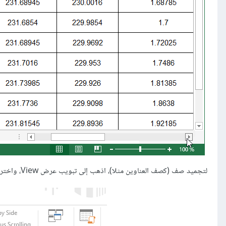
لتجميد صف (كصف العناوين مثلا)، اذهب إلى تبويب عرض View، واختر تجميد الصف العلوي