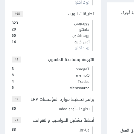
(و 2 أكثر)
ة أجزاء
تطبيقات الويب
465
323
ووردبريس
20
ماجنتو
50
بريستاشوب
14
أوبن كارت
(و 1 أكثر)
الترجمة بمساعدة الحاسوب
45
3
omegaT
8
memoQ
4
Trados
5
Memsource
برامج تخطيط موارد المؤسسات ERP
37
30
تطبيقات أودو odoo
أنظمة تشغيل الحواسيب والهواتف
71
33
ق العمل
ويندوز