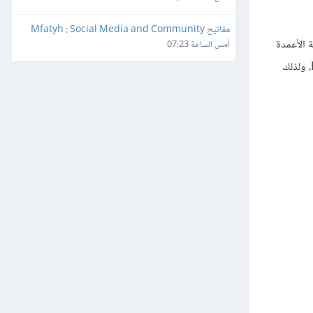
مفاتيح Mfatyh : Social Media and Community 
 الأعمدة
Manager
أمس الساعة 07:23
. في هذا المثال سنقوم بتجميد الصفين 1 و2، والعمودين A وB، ولذلك