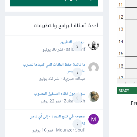
أحدث أسئلة البرامج والتطبيقات
الربح من التطبيق
3
said darif · نشر
30 يوليو
ما فائدة حفظ الملفات التي كتبناها للتدرب
على الدروس
2
عبدالله صبري3 · نشر
22 يوليو
سؤال حول نظام التشغيل المطلوب
3
Zakaria Kh · نشر
22 يوليو
:
صعوبة في تتبع الدورة - إلى أي درس
وصلت؟
2
Mounzer Soufi · نشر
16 يونيو