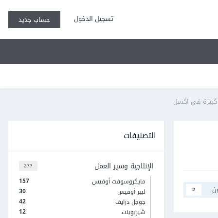
تسجيل الدخول
حساب جديد
 كبيرة في اكسل
التصنيفات
الإنتاجية وسير العمل
277
157
مايكروسوفت أوفيس
ن
2
30
ليبر أوفيس
42
جوجل درايف
12
شيربوينت