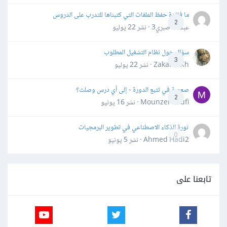
ما فائدة حفظ الملفات التي كتبناها للتدرب على الدروس
2
عبدالله صبري3 · نشر
22 يوليو
سؤال حول نظام التشغيل المطلوب
3
Zakaria Kh · نشر
22 يوليو
صعوبة في تتبع الدورة - إلى أي درس وصلت؟
2
Mounzer Soufi · نشر
16 يونيو
ثورة الذكاء الاصطناعي في تطوير البرمجيات
0
Ahmed Hadi2 · نشر
5 يونيو
تابعنا على