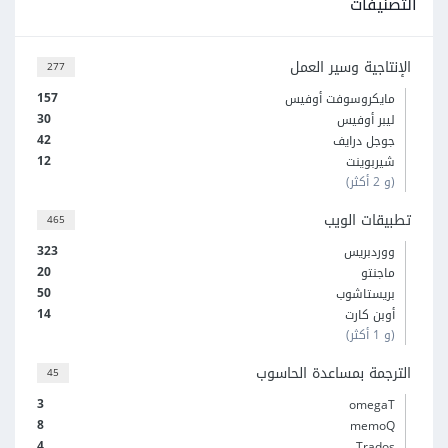
التصنيفات
الإنتاجية وسير العمل
277
157
مايكروسوفت أوفيس
30
ليبر أوفيس
42
جوجل درايف
12
شيربوينت
(و 2 أكثر)
تطبيقات الويب
465
323
ووردبريس
20
ماجنتو
50
بريستاشوب
14
أوبن كارت
(و 1 أكثر)
الترجمة بمساعدة الحاسوب
45
3
omegaT
8
memoQ
4
Trados