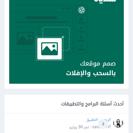
أحدث أسئلة البرامج والتطبيقات
الربح من التطبيق
3
said darif · نشر
30 يوليو