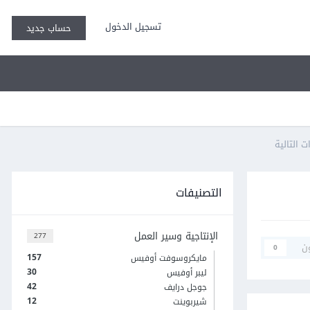
تسجيل الدخول
حساب جديد
التصنيفات
الإنتاجية وسير العمل
277
ن
0
157
مايكروسوفت أوفيس
30
ليبر أوفيس
42
جوجل درايف
12
شيربوينت