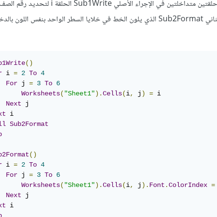
لتحديد رقم العمود، بعد إنهاء الحلقتين والخروج منهما يستدعي الإجراء الثاني Sub2Format الذي يلون الخط في خلايا السطر الواحد بنفس 
b1Write
()
r
 i 
=
2
To
4
For
 j 
=
3
To
6
Worksheets
(
"Sheet1"
).
Cells
(
i
,
 j
)
=
 i

Next
 j

xt
 i

ll
Sub2Format
b
b2Format
()
r
 i 
=
2
To
4
For
 j 
=
3
To
6
Worksheets
(
"Sheet1"
).
Cells
(
i
,
 j
).
Font
.
ColorIndex
=
Next
 j

xt
b