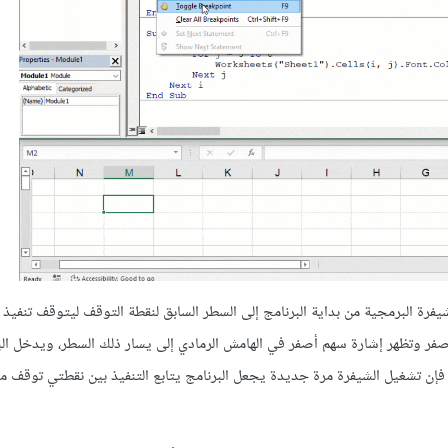
 VBA بوجود نقطة توقف ينفذ الشيفرة البرمجية من بداية البرنامج إلى السطر السابق لنقطة التوقف ليتوقف تنفي
أصفر وتظهر إشارة سهم أصفر في الهامش الرمادي إلى يسار ذلك السطر، ويدخل ال
ود نقاط توقف أخرى فإن تشغيل الشيفرة مرة جديدة يجعل البرنامج يتابع التنفيذ بين نقطتي توقف 