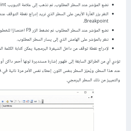
نضع المؤشر عند السطر المطلوب، ثم نذهب إلى علامة التبويب Debug > Toggle Breakpoint.
Breakpoint.
نضع المؤشر عند السطر المطلوب ثم نضغط الزر F9 اختصارًا للخطوة السابقة.
ننقر بالمؤشر على الهامش الذي إلى يسار السطر المطلوب.
لإدراج نقطة توقف من داخل الشيفرة البرمجية يمكن كتابة الكلمة المفتاحية Stop في السطر الذي يسبق السطر البرمجي الذي نريد إيقاف تنفي
تؤدي أي من الطرائق السابقة إلى ظهور إشارة مستديرة لونها أحمر داكن أ
والتمييز من ذلك السطر البرمجي.