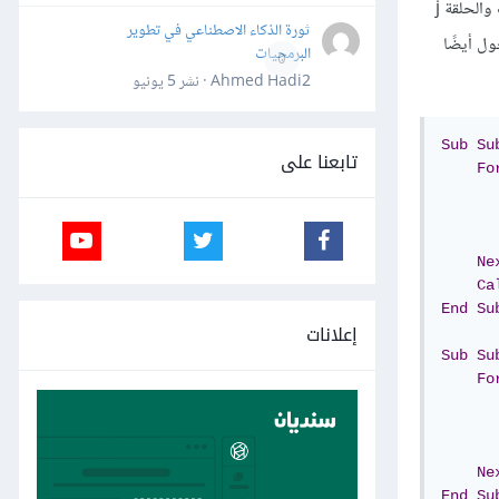
: يكتب المثال التالي أرقام الصفوف في المجال C2:F4 بالدخول في حلقتين متداخلتين في الإجراء الأصلي Sub1Write الحلقة i لتحديد رقم الصف والحلقة j
ثورة الذكاء الاصطناعي في تطوير
اللون بالدخول أيضًا
البرمجيات
0
Ahmed Hadi2 · نشر
5 يونيو
Sub
Su
تابعنا على
Fo
Ne
Ca
End
Su
إعلانات
Sub
Su
Fo
Ne
End
Su