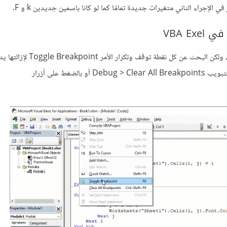
عند إضافة عدد كبير من نقاط التوقف في VBA، قد نحتاج إلى إزالتها كلها، ولك
تلو الأخرى يحتاج بعض الوقت. يمكن إزالة جميع نقاط التوقف من علامة التبويب Debug > Clear All Breakpoints أو بالضغط على أزرار