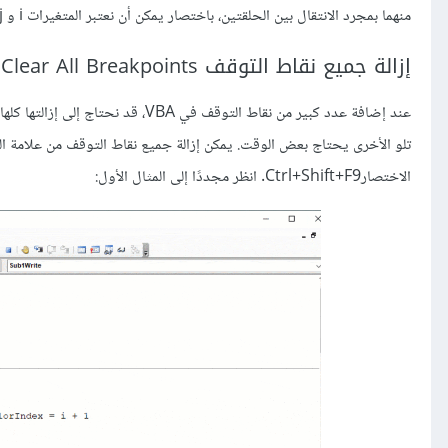
منهما بمجرد الانتقال بين الحلقتين، باختصار يمكن أن نعتبر المتغيرات i و j في الإجراء الثاني متغيرات جديدة تمامًا كما لو كانا باسمين جديدين k و F.
إزالة جميع نقاط التوقف Clear All Breakpoints في VBA Exel
الاختصارCtrl+Shift+F9. انظر مجددًا إلى المثال الأول: