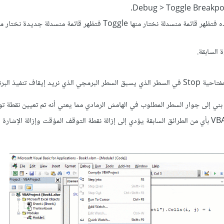
النقر بزر الفأرة الأيمن على السطر الذي نريد إدراج نقطة التوقف عنده فتظهر قائمة منسدلة نختار منها Toggle فتظهر قائمة منسدلة جديدة ن
ذ البرنامج عنده.
و بني إلى جوار السطر المطلوب في الهامش الرمادي مما يعني أنه تم تعيين نقطة
عند هذا السطر، ويُميَّز السطر بنفس اللون. إعطاء نفس الأمر مرة ثانية في VBA بأي من الطرائق السابقة يؤدي إلى إزالة نقطة التوقف المؤقت وإزالة