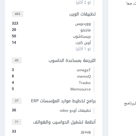
(و 2 أكثر)
ات، مما
تطبيقات الويب
465
323
ووردبريس
20
ماجنتو
50
بريستاشوب
14
أوبن كارت
(و 1 أكثر)
الترجمة بمساعدة الحاسوب
45
3
omegaT
8
memoQ
4
Trados
5
Memsource
برامج تخطيط موارد المؤسسات ERP
37
ل البرنامج
30
تطبيقات أودو odoo
أنظمة تشغيل الحواسيب والهواتف
71
33
ويندوز