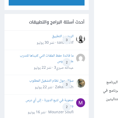
أحدث أسئلة البرامج والتطبيقات
الربح من التطبيق
3
said darif · نشر
30 يوليو
ما فائدة حفظ الملفات التي كتبناها للتدرب
على الدروس
2
عبدالله صبري3 · نشر
22 يوليو
سؤال حول نظام التشغيل المطلوب
ذ البرنامج
3
Zakaria Kh · نشر
22 يوليو
برنامج في
متتاليتين
صعوبة في تتبع الدورة - إلى أي درس
وصلت؟
2
Mounzer Soufi · نشر
16 يونيو