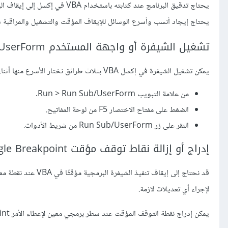
يحتاج تدقيق البرنامج عند كتابته 
يحتاج إيجاد أنسب وأسرع الوسائل للإيقاف المؤقت والتشغيل والمراقبة 
تشغيل الشيفرة أو واجهة المستخدم UserForm في VBA Exel
يمكن تشغيل الشيفرة في إكسل VBA بثلاث طرائق نختار الأسرع منها أثناء مراقبة سير عمل البرنامج و
من علامة التبويب Run > Run Sub/UserForm.
الضغط على مفتاح الاختصار F5 من لوحة المفاتيح.
النقر على زر Run Sub/UserForm من شريط الأدوات.
إدراج أو إزالة نقاط توقف مؤقت Toggle Breakpoint في VBA Exel
قد نحتاج إلى إيقاف ت
لإجراء أي تعديلات لازمة.
يمكن إدراج نقطة التوقف المؤقت عند سطر برمجي معين لإعطاء الأمر Toggle Breakpoint بخمسة طرائق: