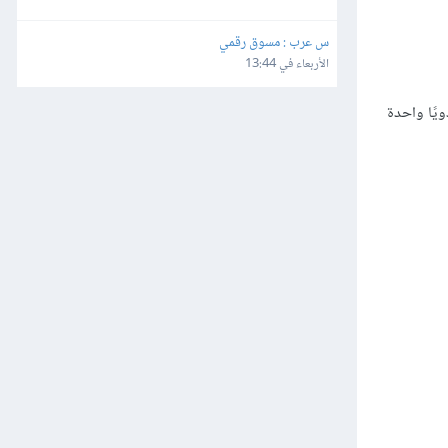
س عرب : مسوق رقمي
الأربعاء في 13:44
ن البحث عن كل نقطة توقف وتكرار الأمر Toggle Breakpoint لإزالتها يدويًا واحدة