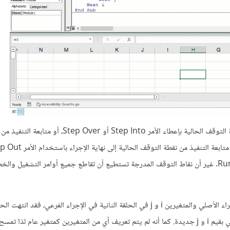
يمكن إعطاء الأمر بمتابعة تنفيذ خطوة واحدة في VBA فقط بدءًا من نقطة التوقف الحالية بإعطاء الأمر Step Into أو Step Over
تحديد الخطوة التالية بإعطاء الأمر Set Next Statement ثم نقر الزر Run. غير أن نقاط التوقف المدرجة تستطيع أن تقاطع جميع أوامر التشغ
: لا يوجد أي ارتباط بين المتغيرين i و j في الحلقة الأولى في الإجراء الأصلي والمتغيرين i و j في الحلقة الثانية في الإجراء الفرعي، فقد 
الأولين في الإجراء الأصلي تمامًا لتبدأ الحلقتين الأخريين في الإجراء الفرعي بقيم i و j جديدة. كما أنه لم يتم تعريف أي من المتغيرين كمتغير عا