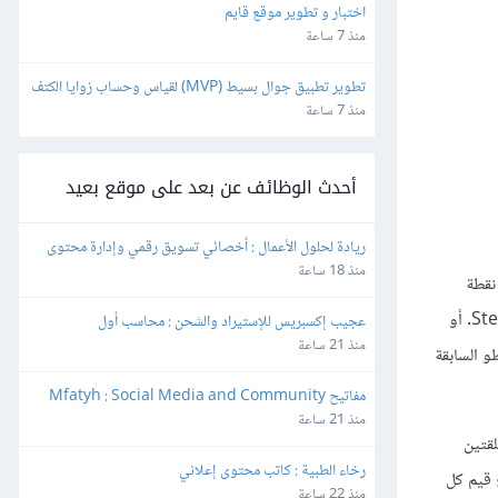
اختبار و تطوير موقع قايم
منذ 7 ساعة
تطوير تطبيق جوال بسيط (MVP) لقياس وحساب زوايا الكتف
منذ 7 ساعة
أحدث الوظائف عن بعد على موقع بعيد
ريادة لحلول الأعمال : أخصائي تسويق رقمي وإدارة محتوى
منذ 18 ساعة
، أو متابعة التنفيذ من نقطة
التوقف الحالية حتى مكان المؤشر باستخدام الأمر Run To Cursor، أو متابعة التنفيذ من نقطة التوقف الحالية إلى نهاية الإجراء باستخدام الأمر Step Out. أو
عجيب إكسبريس للإستيراد والشحن : محاسب أول
منذ 21 ساعة
يل والخطو السابقة
مفاتيح Mfatyh : Social Media and Community 
Manager
منذ 21 ساعة
انتهت الحلقتين
رخاء الطبية : كاتب محتوى إعلاني
م لذا تمسح قيم كل
منذ 22 ساعة