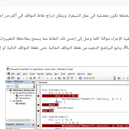
تلفة تكون مفصلية في عمل الشيفرة. ويمكن إدراج نقاط التوقف في أكثر من إجر
ذ الإجراء مؤقتًا كلما وصل إلى إحدى تلك النقاط مما يسمح بملاحظة التغييرات 
وبتكرار إعطاء الأمر بالتشغيل يدويًا بالضغط على زر F5 أو النقر على زر Run، يتابع البرنامج التنفيذ من نقطة التوقف الحالية حتى نقطة التوقف التالي