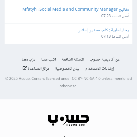
مفاتيح Mfatyh : Social Media and Community Manager
أمس الساعة 07:23
رخاء الطبية : كاتب محتوى إعلاني
أمس الساعة 07:13
عن أكاديمية حسوب
الأسئلة الشائعة
اكتب معنا
درّب معنا
إرشادات الاستخدام
بيان الخصوصية
مركز المساعدة
© 2025
Hsoub
.
Content licensed under
CC BY-NC-SA 4.0
unless mentioned
otherwise.