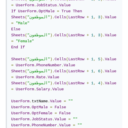
=
UserForm
.
JobStatus
.
Value
If
UserForm
.
OptMale
=
True
Then
Value
).
3
,
1
+
LastRow
(
Cells
).
"الموظفون"
(
Sheets
=
"Male"
Else
Value
).
3
,
1
+
LastRow
(
Cells
).
"الموظفون"
(
Sheets
=
"Female"
End
If
Value
).
5
,
1
+
LastRow
(
Cells
).
"الموظفون"
(
Sheets
=
UserForm
.
PhoneNumber
.
Value
Value
).
6
,
1
+
LastRow
(
Cells
).
"الموظفون"
(
Sheets
=
UserForm
.
Rate
.
Value
Value
).
4
,
1
+
LastRow
(
Cells
).
"الموظفون"
(
Sheets
=
UserForm
.
Salary
.
Value
UserForm
.
txtName
.
Value
=
""
UserForm
.
OptMale
=
False
UserForm
.
OptFemale
=
False
UserForm
.
JobStatus
.
Value
=
""
UserForm
.
PhoneNumber
.
Value
=
""