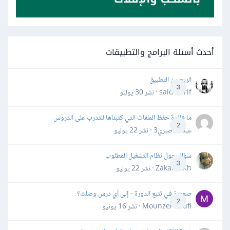
أحدث أسئلة البرامج والتطبيقات
الربح من التطبيق
3
said darif · نشر
30 يوليو
ما فائدة حفظ الملفات التي كتبناها للتدرب على الدروس
2
عبدالله صبري3 · نشر
22 يوليو
سؤال حول نظام التشغيل المطلوب
3
Zakaria Kh · نشر
22 يوليو
صعوبة في تتبع الدورة - إلى أي درس وصلت؟
2
Mounzer Soufi · نشر
16 يونيو