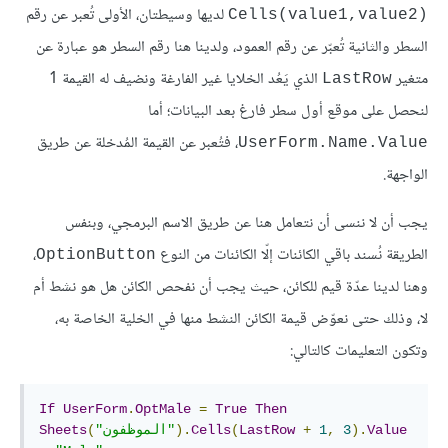
لديها وسيطتان، الأولى تُعبر عن رقم
Cells(value1,value2)
السطر والثانية تُعبّر عن رقم العمود، ولدينا هنا رقم السطر هو عبارة عن
متغير
الذي يَعُد الخلايا غير الفارغة ونضيف له القيمة 1
LastRow
لنحصل على موقع أول سطر فارغ بعد البيانات؛ أما
، فتُعبر عن القيمة المُدخلة عن طريق
UserForm.Name.Value
الواجهة.
يجب أن لا ننسى أن نتعامل هنا عن طريق الاسم البرمجي، وبنفس
الطريقة نُسند باقي الكائنات إلّا الكائنات من النوع
،
OptionButton
وهنا لدينا عدّة قيم للكائن، حيث يجب أن نفحص الكائن هل هو نشط أم
لا، وذلك حتى نعوّض قيمة الكائن النشط منها في الخلية الخاصة به،
وتكون التعليمات كالتالي:
If
UserForm
.
OptMale
=
True
Then
Value
).
3
,
1
+
LastRow
(
Cells
).
"الموظفون"
(
Sheets