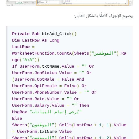
يصبح الإجراء كاملًا بالشكل التالي:
Private
Sub
 btnAdd_Click
()
Dim
LastRow
As
Long
LastRow
=
Ra
).
"الموظفين"
(
Sheets
(
CountA
.
WorksheetFunction
nge
(
"A:A"
))
If
UserForm
.
txtName
.
Value
=
""
Or
UserForm
.
JobStatus
.
Value
=
""
Or
(
UserForm
.
OptMale
=
False
And
UserForm
.
OptFemale
=
False
)
Or
UserForm
.
PhoneNumber
.
Value
=
""
Or
UserForm
.
Rate
.
Value
=
""
Or
UserForm
.
Salary
.
Value
=
""
Then
"يُرجى إتمام البيانات"
MsgBox
Else
Value
).
1
,
1
+
LastRow
(
Cells
).
"الموظفون"
(
Sheets
=
UserForm
.
txtName
.
Value
Value
).
2
,
1
+
LastRow
(
Cells
).
"الموظفون"
(
Sheets