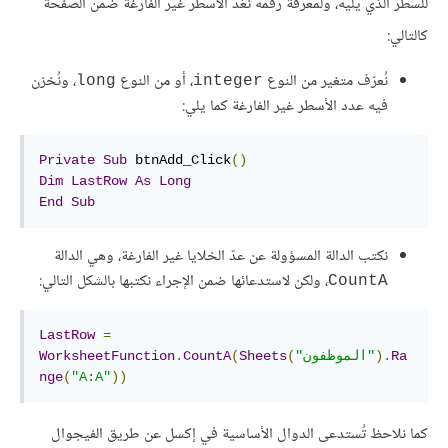
للسطر الذي يليه، ولمعرفة رقمه نَعُدّ الأسطر غير الفارغة ضمن الصفحة
كالتالي:
نُعرّف متغير من النوع
، أو من النوع
، ونُخزن
long
integer
فيه عدد الأسطر غير الفارغة كما يلي:
Private
Sub
 btnAdd_Click
()
Dim
LastRow
As
Long
End
Sub
نكتب الدالة المسؤولة عن عدّ الخلايا غير الفارغة، وهي الدالة
، ولكن لاستدعائها ضمن الإجراء نكتبها بالشكل التالي:
CountA
LastRow
=
Ra
).
"الموظفون"
(
Sheets
(
CountA
.
WorksheetFunction
nge
(
"A:A"
))
كما نلاحظ تُستدعى الدوال الأساسية في إكسل عن طريق الفيجوال