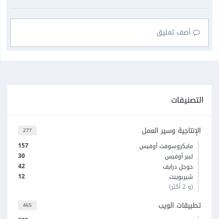
أضف تعليق
التصنيفات
الإنتاجية وسير العمل
277
157
مايكروسوفت أوفيس
30
ليبر أوفيس
42
جوجل درايف
12
شيربوينت
(و 2 أكثر)
تطبيقات الويب
465