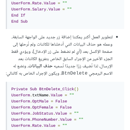
UserForm
.
Rate
.
Value
=
""
UserForm
.
Salary
.
Value
=
""
End
If
End
Sub
لتطوير العمل أكثر يمكننا إضافة زر جديد على الواجهة السابقة،
وعمله هو حذف البيانات التي أدخلناها للكائنات ولم نُرحلها إلى
صفحة الإكسل بعد (أي لم نضغط على زر الإدخال)، ويؤدي فقط
الجزء الأخير من الإجراء السابق الخاص بتفريغ الكائنات بعد
الإرسال، لذا نُضيف زرًا جديدًا نُسميه
حذف البيانات
، ونضع له
الاسم البرمجي
، ويكون الإجراء الخاص به كالتالي:
BtnDelete
Private
Sub
BtnDelete_Click
()
UserForm
.
txtName
.
Value
=
""
UserForm
.
OptMale
=
False
UserForm
.
OptFemale
=
False
UserForm
.
JobStatus
.
Value
=
""
UserForm
.
PhoneNumber
.
Value
=
""
UserForm
.
Rate
.
Value
=
""