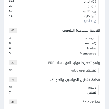
323
ووردبريس
20
ماجنتو
50
بريستاشوب
14
أوبن كارت
(و 1 أكثر)
الترجمة بمساعدة الحاسوب
45
3
omegaT
8
memoQ
4
Trados
5
Memsource
برامج تخطيط موارد المؤسسات ERP
37
30
تطبيقات أودو odoo
أنظمة تشغيل الحواسيب والهواتف
71
33
ويندوز
7
لينكس
مقالات عامة
21