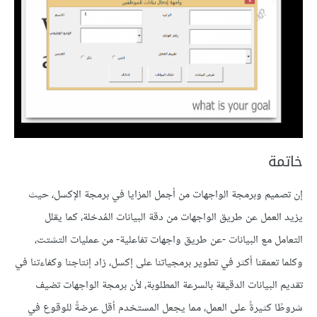
خاتمة
إن تصميم وبرمجة الواجهات من أجمل المزايا في برمجة الإكسل، حيث
يزيد العمل عن طريق الواجهات من دقة البيانات المُدخلة، كما يقلل
التعامل مع البيانات -عن طريق واجهات تفاعلية- من عمليات التشتت،
وكلما تعمقنا أكثر في تطوير برمجياتنا على إكسل، زاد إنتاجنا وكفاءتنا في
تقديم البيانات الدقيقة بالسرعة المطلوبة، لأن برمجة الواجهات تضيف
شروطًا كثيرةً على العمل، مما يجعل المستخدم أقل عرضةً للوقوع في