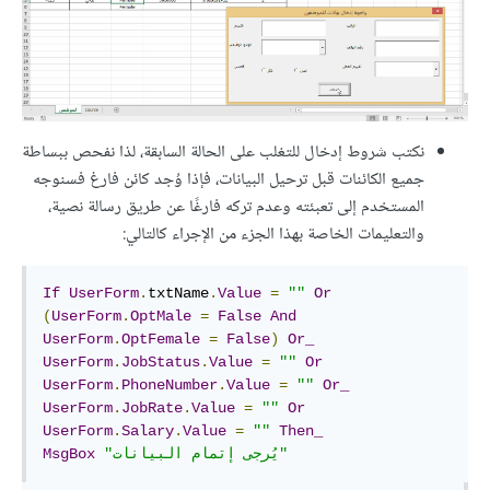
نكتب شروط إدخال للتغلب على الحالة السابقة، لذا نفحص ببساطة
جميع الكائنات قبل ترحيل البيانات، فإذا وُجد كائن فارغ فسنوجه
المستخدم إلى تعبئته وعدم تركه فارغًا عن طريق رسالة نصية،
والتعليمات الخاصة بهذا الجزء من الإجراء كالتالي:
If
UserForm
.
txtName
.
Value
=
""
Or
(
UserForm
.
OptMale
=
False
And
UserForm
.
OptFemale
=
False
)
Or_
UserForm
.
JobStatus
.
Value
=
""
Or
UserForm
.
PhoneNumber
.
Value
=
""
Or_
UserForm
.
JobRate
.
Value
=
""
Or
UserForm
.
Salary
.
Value
=
""
Then_
"يُرجى إتمام البيانات"
MsgBox