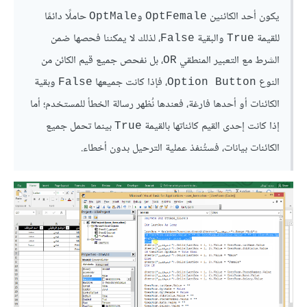
يكون أحد الكائنين
و
حاملًا دائمًا
OptMale
OptFemale
للقيمة
والبقية
، لذلك لا يمكننا فحصها ضمن
False
True
الشرط مع التعبير المنطقي
، بل نفحص جميع قيم الكائن من
OR
النوع
، فإذا كانت جميعها
وبقية
False
Option Button
الكائنات أو أحدها فارغة، فعندها نُظهر رسالة الخطأ للمستخدم؛ أما
إذا كانت إحدى القيم كائناتها بالقيمة
بينما تحمل جميع
True
الكائنات بيانات، فستُنفذ عملية الترحيل بدون أخطاء.