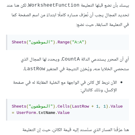
بيسك بأن نضع قبلها التعليمة
، لكن هنا عند
WorksheetFunction
تحديد المجال يجب أن نُعرّف مساره كاملًا ابتداءً من اسم الصفحة كما
في التعليمة السابقة، حيث نضع:
)
"A:A"
(
Range
).
"الموظفون"
(
Sheets
أي أن المحرر يستدعي الدالة
، ويحدد لها المجال الذي
CountA
ستحصي الخلايا منه، ويُخزن النتيجة في المتغير
.
LastRow
الآن نربط كل كائن في الواجهة مع الخلية المقابلة له في صفحة
الإكسل، وذلك كالتالي:
Value
).
1
,
1
+
LastRow
(
Cells
).
"الموظفون"
(
Sheets
=
UserForm
.
txtName
.
Value
هنا عرّفّنا المسار الذي سنُسند إليه قيمة الكائن، حيث إن التعليمة