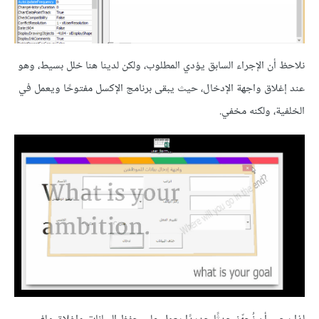
نلاحظ أن الإجراء السابق يؤدي المطلوب، ولكن لدينا هنا خلل بسيط، وهو
عند إغلاق واجهة الإدخال، حيث يبقى برنامج الإكسل مفتوحًا ويعمل في
الخلفية، ولكنه مخفي.