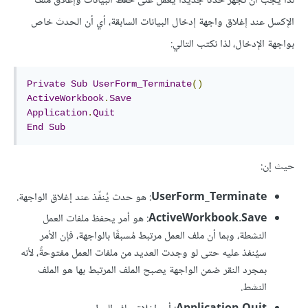
لذا يجب أن نُجهّز حدثًا جديدًا يعمل على حفظ البيانات وإغلاق ملف
الإكسل عند إغلاق واجهة إدخال البيانات السابقة، أي أن الحدث خاص
بواجهة الإدخال، لذا نكتب التالي:
Private
Sub
UserForm_Terminate
()
ActiveWorkbook
.
Save
Application
.
Quit
End
Sub
حيث إن:
UserForm_Terminate
: هو حدث يُنفّذ عند إغلاق الواجهة.
ActiveWorkbook.Save
: هو أمر يحفظ ملفات العمل
النشطة، وبما أن ملف العمل مرتبط مُسبقًا بالواجهة، فإن الأمر
سيُنفذ عليه حتى لو وجدت العديد من ملفات العمل مفتوحةً، لأنه
بمجرد النقر ضمن الواجهة يصبح الملف المرتبط بها هو الملف
النشط.