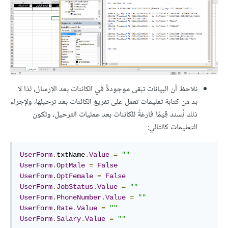
نلاحظ أن البيانات تبقى موجودةً في الكائنات بعد الإرسال، لذا لا
بد من كتابة تعليمات تعمل على تفريغ الكائنات بعد ترحيلها، ولإجراء
ذلك نُسند قِيَمًا فارغةً للكائنات بعد عمليات الترحيل، وتكون
التعليمات كالتالي:
UserForm
.
txtName
.
Value
=
""
UserForm
.
OptMale
=
False
UserForm
.
OptFemale
=
False
UserForm
.
JobStatus
.
Value
=
""
UserForm
.
PhoneNumber
.
Value
=
""
UserForm
.
Rate
.
Value
=
""
UserForm
.
Salary
.
Value
=
""