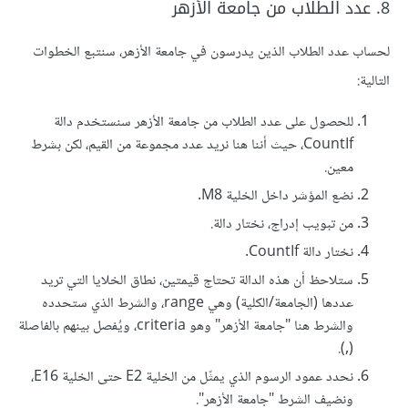
8. عدد الطلاب من جامعة الأزهر
لحساب عدد الطلاب الذين يدرسون في جامعة الأزهر، سنتبع الخطوات
التالية:
للحصول على عدد الطلاب من جامعة الأزهر سنستخدم دالة
CountIf، حيث أننا هنا نريد عدد مجموعة من القيم، لكن بشرط
معين.
نضع المؤشر داخل الخلية M8.
من تبويب إدراج، نختار دالة.
نختار دالة CountIf.
ستلاحظ أن هذه الدالة تحتاج قيمتين، نطاق الخلايا التي تريد
عددها (الجامعة/الكلية) وهي range، والشرط الذي ستحدده
والشرط هنا "جامعة الأزهر" وهو criteria، ويُفصل بينهم بالفاصلة
(,).
نحدد عمود الرسوم الذي يمثّل من الخلية E2 حتى الخلية E16،
ونضيف الشرط "جامعة الأزهر".