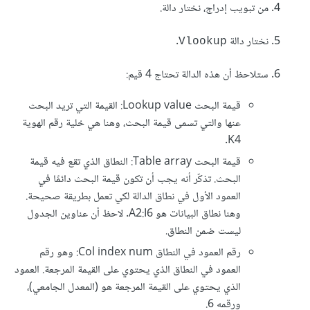
من تبويب إدراج، نختار دالة.
نختار دالة
.
Vlookup
ستلاحظ أن هذه الدالة تحتاج 4 قيم:
قيمة البحث Lookup value: القيمة التي تريد البحث
عنها والتي تسمى قيمة البحث، وهنا هي خلية رقم الهوية
K4.
قيمة البحث Table array: النطاق الذي تقع فيه قيمة
البحث. تذكّر أنه يجب أن تكون قيمة البحث دائمًا في
العمود الأول في نطاق الدالة لكي تعمل بطريقة صحيحة.
وهنا نطاق البيانات هو A2:I6. لاحظ أن عناوين الجدول
ليست ضمن النطاق.
رقم العمود في النطاق Col index num: وهو رقم
العمود في النطاق الذي يحتوي على القيمة المرجعة. العمود
الذي يحتوي على القيمة المرجعة هو (المعدل الجامعي)،
ورقمه 6.