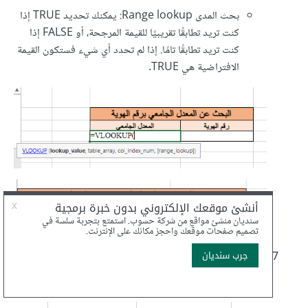
بحث المدى Range lookup: يمكنك تحديد TRUE إذا
كنت تريد تطابقًا تقريبيًا للقيمة المرجحة، أو FALSE إذا
كنت تريد تطابقًا تامًا. إذا لم تحدد أي شيء فستكون القيمة
الافتراضية هي TRUE.
ستلاحظ أن نتيجة الدالة هي
في حال كانت خلية رقم
#N/A
الهوية فارغة.