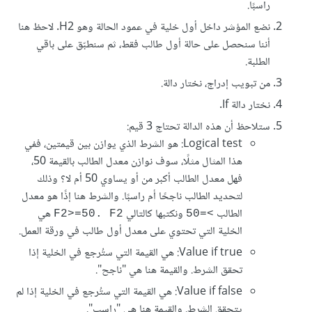
راسبًا.
نضع المؤشر داخل أول خلية في عمود الحالة وهو H2. لاحظ هنا
أننا سنحصل على حالة أول طالب فقط، ثم سنطبّق على باقي
الطلبة.
من تبويب إدراج، نختار دالة.
نختار دالة If.
ستلاحظ أن هذه الدالة تحتاج 3 قيم:
Logical test: هو الشرط الذي يوازن بين قيمتين، ففي
هذا المثال مثلًا، سوف نوازن معدل الطالب بالقيمة 50،
فهل معدل الطالب أكبر من أو يساوي 50 أم لا؟ وذلك
لتحديد الطالب ناجحًا أم راسبًا. والشرط هنا إذًا هو معدل
الطالب
ونكتبها كالتالي
هي
F2>=50. F2
>=50
الخلية التي تحتوي على معدل أول طالب في ورقة العمل.
Value if true: هي القيمة التي ستُرجع في الخلية إذا
تحقق الشرط. والقيمة هنا هي "ناجح".
Value if false: هي القيمة التي ستُرجع في الخلية إذا لم
يتحقق الشرط. والقيمة هنا هي "راسب".