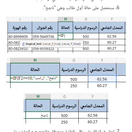
سنحصل على حالة أول طالب وهي "ناجح".
لتطبيق الدالة على باقي الطلبة ومعرفة حالتهم؛ ضع المؤشر على