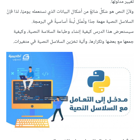
تغيير مدلولها.
ولأنَّ النص هو شكلٌ شائعٌ من أشكال البيانات الذي نستعمله يوميًا، لذا فإنَّ
السلاسل النصية مهمة جدًا وتُمثِّل لُبنةً أساسيةً في البرمجة.
سيستعرض هذا الدرس كيفية إنشاء وطباعة السلاسة النصية، وكيفية
جمعها مع بعضها وتكرارها، وآلية تخزين السلاسل النصية في متغيرات.