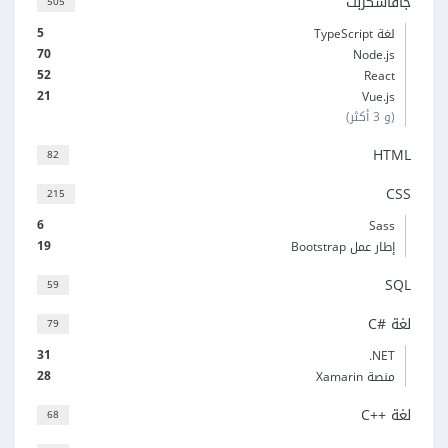
جافاسكربت
505
5
لغة TypeScript
70
Node.js
52
React
21
Vue.js
(و 3 أكثر)
HTML
82
CSS
215
6
Sass
19
إطار عمل Bootstrap
SQL
59
لغة C#‎
79
31
‎.NET
28
منصة Xamarin
لغة C++‎
68