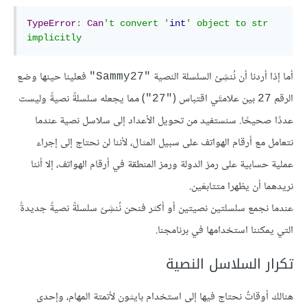
TypeError
:
Can
't convert '
int
' object to str 
implicitly
أما إذا أردنا أن نُنشِئ السلسلة النصية
فعلينا حينها وضع
"Sammy27"
الرقم
بين علامتَي اقتباس (
) مما يجعله سلسلةً نصيةً وليست
"27"
27
عددًا صحيحًا. سنستفيد من تحويل الأعداد إلى سلاسل نصية عندما
نتعامل مع أرقام الهواتف على سبيل المثال، لأننا لن نحتاج إلى إجراء
عملية حسابية على رمز الدولة ورمز المنطقة في أرقام الهواتف، إلا أننا
نريدهما أن يظهرا متتابعَين.
عندما نجمع سلسلتين نصيتين أو أكثر فنحن نُنشِئ سلسلةً نصيةً جديدةً
التي يمكننا استخدامها في برنامجنا.
تكرار السلاسل النصية
هنالك أوقاتٌ نحتاج فيها إلى استخدام بايثون لأتمتة المهام، وإحدى