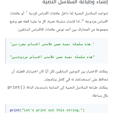
إنشاء وطباعة السلاسل النصية
تتواجد السلاسل النصية إما داخل علامات اقتباس فردية
أو علامات
’
اقتباس مزدوجة
، لذا لإنشاء سلسلة نصية، كل ما علينا فعله هو وضع
"
مجموعة من المحارف بين أحد نوعَي علامات الاقتباس السابقَين:
'هذه سلسلة نصية ضمن علامتي اقتباس مفردتين.'
"هذه سلسلة نصية ضمن علامتي اقتباس مزدوجتين"
يمكنك الاختيار بين النوعَين السابقَين، لكن أيًّا كان اختيارك، فعليك أن
تحافظ على استخدامك له في كامل برنامجك.
يمكنك طباعة السلاسل النصية إلى الشاشة باستدعاء الدالة
print()‎
بكل بساطة:
print
(
"Let's print out this string."
)