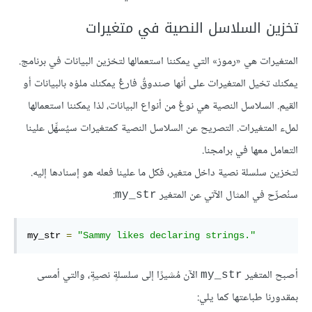
تخزين السلاسل النصية في متغيرات
المتغيرات هي «رموز» التي يمكننا استعمالها لتخزين البيانات في برنامج.
يمكنك تخيل المتغيرات على أنها صندوقٌ فارغٌ يمكنك ملؤه بالبيانات أو
القيم. السلاسل النصية هي نوعٌ من أنواع البيانات، لذا يمكننا استعمالها
لملء المتغيرات. التصريح عن السلاسل النصية كمتغيرات سيُسهِّل علينا
التعامل معها في برامجنا.
لتخزين سلسلة نصية داخل متغير، فكل ما علينا فعله هو إسنادها إليه.
سنُصرِّح في المثال الآتي عن المتغير
:
my_str
my_str 
=
"Sammy likes declaring strings."
أصبح المتغير
الآن مُشيرًا إلى سلسلةٍ نصيةٍ، والتي أمسى
my_str
بمقدورنا طباعتها كما يلي: