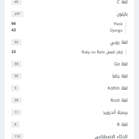
لغة C
45
بايثون
297
66
Flask
43
Django
لغة روبي
50
23
إطار العمل Ruby on Rails
لغة Go
58
لغة جافا
95
لغة Kotlin
5
لغة Rust
58
برمجة أندرويد
11
لغة R
6
الذكاء الاصطناعي
115