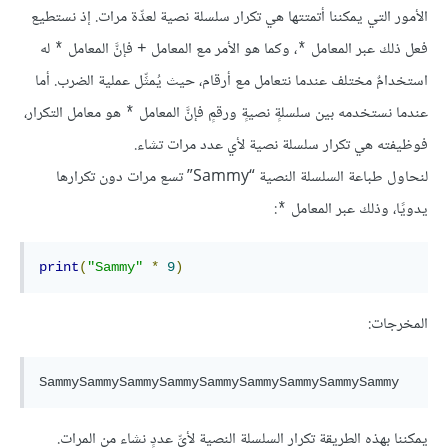
الأمور التي يمكننا أتمتتها هي تكرار سلسلة نصية لعدِّة مرات. إذ نستطيع
فعل ذلك عبر المعامل
، وكما هو الأمر مع المعامل
فإنَّ المعامل
له
*
+
*
استخدامٌ مختلف عندما نتعامل مع أرقام، حيث يُمثِّل عملية الضرب. أما
عندما نستخدمه بين سلسلةٍ نصيةٍ ورقمٍ فإنَّ المعامل
هو معامل التكرار،
*
فوظيفته هي تكرار سلسلة نصية لأي عدد مرات تشاء.
لنحاول طباعة السلسلة النصية “Sammy” تسع مرات دون تكرارها
يدويًا، وذلك عبر المعامل
:
*
print
(
"Sammy"
*
9
)
المخرجات:
SammySammySammySammySammySammySammySammySammy
يمكننا بهذه الطريقة تكرار السلسلة النصية لأيِّ عددٍ نشاء من المرات.