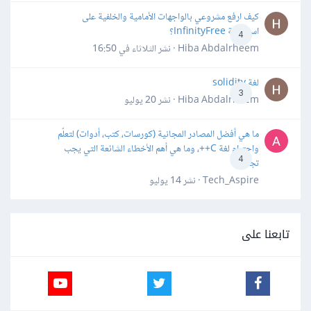
كيف ارفع مشروعي بالواجهات الأمامية والخلفية على
استضافة InfinityFree؟
4
Hiba Abdalrheem · نشر
الثلاثاء في 16:50
لغة solidity
3
Hiba Abdalrheem · نشر
20 يوليو
ما هي أفضل المصادر المجانية (كورسات، كتب، أدوات) لتعلّم
واحترام لغة C++، وما هي أهم الأخطاء الشائعة التي يجب
4
تجنبها؟
Tech_Aspire · نشر
14 يوليو
تابعنا على