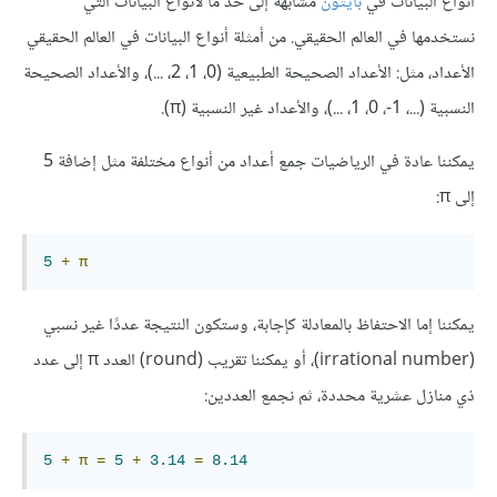
أنواع البيانات في
بايثون
مشابهة إلى حد ما لأنواع البيانات التي
نستخدمها في العالم الحقيقي. من أمثلة أنواع البيانات في العالم الحقيقي
الأعداد، مثل: الأعداد الصحيحة الطبيعية (0، 1، 2، ...)، والأعداد الصحيحة
النسبية (...، 1-، 0، 1، ...)، والأعداد غير النسبية (π).
يمكننا عادة في الرياضيات جمع أعداد من أنواع مختلفة مثل إضافة 5
إلى π:
5
+
π
يمكننا إما الاحتفاظ بالمعادلة كإجابة، وستكون النتيجة عددًا غير نسبي
(irrational number)، أو يمكننا تقريب (round) العدد π إلى عدد
ذي منازل عشرية محددة، ثم نجمع العددين:
5
+
π
=
5
+
3.14
=
8.14