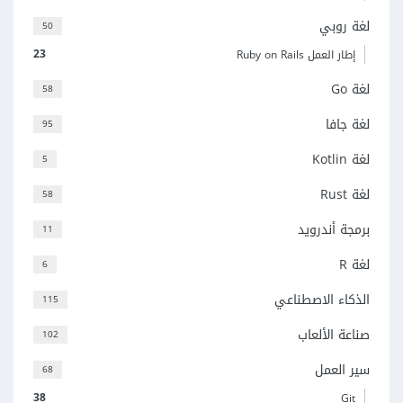
لغة روبي
50
23
إطار العمل Ruby on Rails
لغة Go
58
لغة جافا
95
لغة Kotlin
5
لغة Rust
58
برمجة أندرويد
11
لغة R
6
الذكاء الاصطناعي
115
صناعة الألعاب
102
سير العمل
68
38
Git