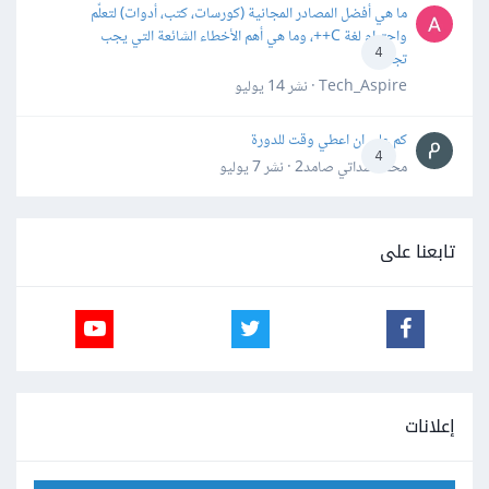
ما هي أفضل المصادر المجانية (كورسات، كتب، أدوات) لتعلّم
واحترام لغة C++، وما هي أهم الأخطاء الشائعة التي يجب
4
تجنبها؟
Tech_Aspire · نشر
14 يوليو
كم علي ان اعطي وقت للدورة
4
محمد سداتي صامد2 · نشر
7 يوليو
تابعنا على
إعلانات