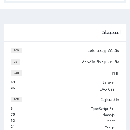
التصنيفات
مقالات برمجة عامة
260
مقالات برمجة متقدمة
58
PHP
240
69
Laravel
96
ووردبريس
جافاسكربت
505
5
لغة TypeScript
70
Node.js
52
React
21
Vue.js