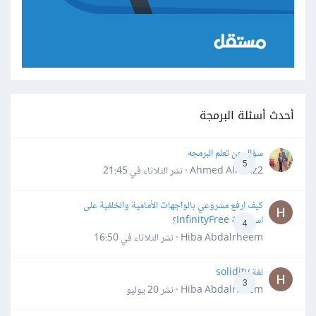
أحدث أسئلة البرمجة
سؤال عن تعلم البرمجه
5
Ahmed Alhafiz2 · نشر
الثلاثاء في 21:45
كيف ارفع مشروعي بالواجهات الأمامية والخلفية على
استضافة InfinityFree؟
4
Hiba Abdalrheem · نشر
الثلاثاء في 16:50
لغة solidity
3
Hiba Abdalrheem · نشر
20 يوليو