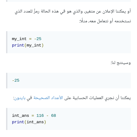
أو يمكننا الإعلان عن متغير، والذي هو في هذه الحالة رمزٌ للعدد الذي
نستخدمه أو نتعامل معه، مثلًا:
my_int 
=
-
25
print
(
my_int
)
وسينتج لنا:
-
25
يمكننا أن نجري العمليات الحسابية على
الأعداد الصحيحة
في
بايثون
:
int_ans 
=
116
-
68
print
(
int_ans
)