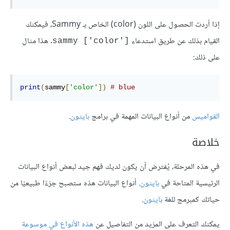
إذا أردت الحصول على اللون (color) الخاص بـ Sammy، فيمكنك
القيام بذلك عن طريق استدعاء
. هذا مثال
sammy ['color']‎
على ذلك:
print
(
sammy
[
'color'
])
# blue
القواميس
من أنواع البيانات المهمة في برامج
بايثون
.
خلاصة
في هذه المرحلة، يُفترض أن يكون لديك فهم جيد لبعض أنواع البيانات
الرئيسية المتاحة في
بايثون
. أنواع البيانات هذه ستصبح جزءًا طبيعيًا من
حياتك كمبرمج للغة
بايثون
.
يمكنك التعرف على المزيد من التفاصيل عن
هذه الأنواع في موسوعة