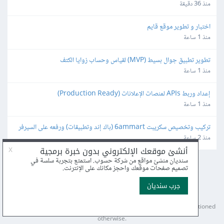
منذ 36 دقيقة
اختبار و تطوير موقع قايم
منذ 1 ساعة
تطوير تطبيق جوال بسيط (MVP) لقياس وحساب زوايا الكتف
منذ 1 ساعة
إعداد وربط APIs لمنصات الإعلانات (Production Ready)
منذ 1 ساعة
تركيب وتخصيص سكريبت 6ammart (باك إند وتطبيقات) ورفعه على السيرفر 
والمتجر
منذ 2 ساعة
عن أكاديمية حسوب
الأسئلة الشائعة
اكتب معنا
درّب معنا
إرشادات الاستخدام
بيان الخصوصية
مركز المساعدة
© 2025
Hsoub
.
Content licensed under
CC BY-NC-SA 4.0
unless mentioned
otherwise.