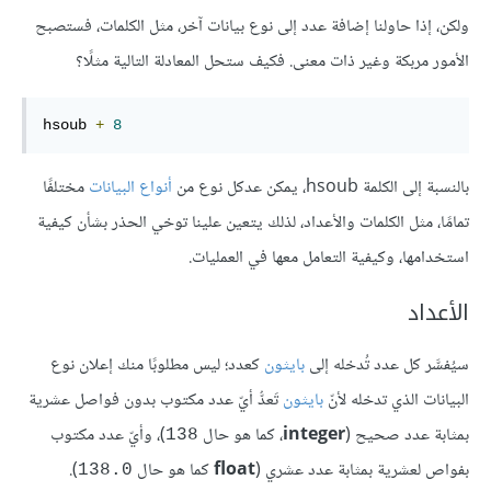
ولكن، إذا حاولنا إضافة عدد إلى نوع بيانات آخر، مثل الكلمات، فستصبح
الأمور مربكة وغير ذات معنى. فكيف ستحل المعادلة التالية مثلًا؟
hsoub 
+
8
بالنسبة إلى الكلمة hsoub، يمكن عدكل نوع من
أنواع البيانات
مختلفًا
تمامًا، مثل الكلمات والأعداد، لذلك يتعين علينا توخي الحذر بشأن كيفية
استخدامها، وكيفية التعامل معها في العمليات.
الأعداد
سيُفسَّر كل عدد تُدخله إلى
بايثون
كعدد؛ ليس مطلوبًا منك إعلان نوع
البيانات الذي تدخله لأنّ
بايثون
تَعدُّ أيّ عدد مكتوب بدون فواصل عشرية
بمثابة عدد صحيح (
integer
، كما هو حال
)، وأيّ عدد مكتوب
138
بفواص لعشرية بمثابة عدد عشري (
float
كما هو حال
).
138.0