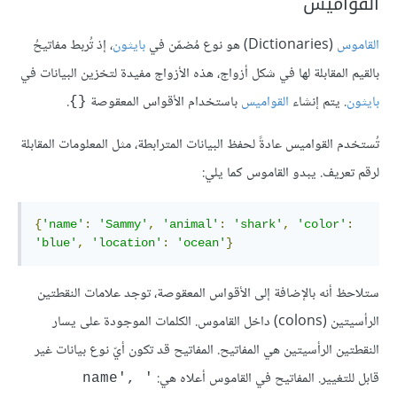
القواميس
القاموس
(Dictionaries) هو نوع مُضمّن في
بايثون
، إذ تُربط مفاتيحُ
بالقيم المقابلة لها في شكل أزواج، هذه الأزواج مفيدة لتخزين البيانات في
بايثون
. يتم إنشاء
القواميس
باستخدام الأقواس المعقوصة
.
{}
تُستخدم القواميس عادةً لحفظ البيانات المترابطة، مثل المعلومات المقابلة
لرقم تعريف. يبدو القاموس كما يلي:
{
'name'
:
'Sammy'
,
'animal'
:
'shark'
,
'color'
:
'blue'
,
'location'
:
'ocean'
}
ستلاحظ أنه بالإضافة إلى الأقواس المعقوصة، توجد علامات النقطتين
الرأسيتين (colons) داخل القاموس. الكلمات الموجودة على يسار
النقطتين الرأسيتين هي المفاتيح. المفاتيح قد تكون أيّ نوع بيانات غير
قابل للتغيير. المفاتيح في القاموس أعلاه هي:
'name', 