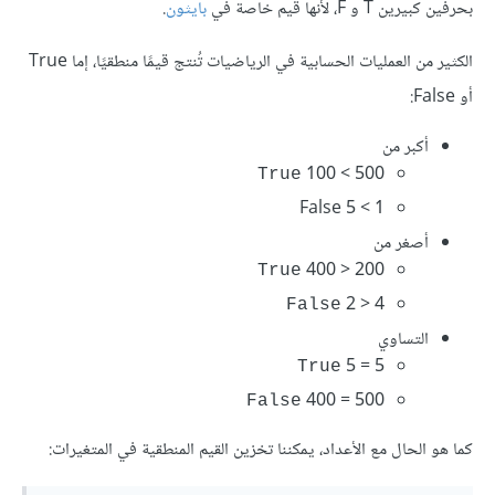
بحرفين كبيرين T و F، لأنها قيم خاصة في
بايثون
.
الكثير من العمليات الحسابية في الرياضيات تُنتج قيمًا منطقيًا، إما True
أو False:
أكبر من
500 > 100
True
1 > 5 False
أصغر من
200 < 400
True
4 < 2
False
التساوي
5 = 5
True
500 = 400
False
كما هو الحال مع الأعداد، يمكننا تخزين القيم المنطقية في المتغيرات: