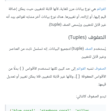
القوائم
هي نوع بيانات مرن للغاية، لأنها قابلة للتغيير، حيث يمكن إضافة
قيم إليها، أو إزالته، أو تغييرها. هناك نوع بيانات آخر مشابه لقوائم، بيْد أنه
غير قابل للتغيير، ويُسمى الصف (tuple).
الصفوف (Tuples)
يُستخدم
الصف
(tuple) لتجميع البيانات. إنه تسلسل ثابت من العناصر
وغير قابل للتغيير.
الصفوف
تشبه
القوائم
إلى حد كبير، لكنها تستخدم الأقواس
بدلًا من
()
الأقواس المعقوفة
، ولأنها غير قابلة للتغيير، فلا يمكن تغيير أو تعديل
[]
قيمها.
تبدو الصفوف كالتالي:
(
'blue coral'
,
'staghorn coral'
,
'pillar 