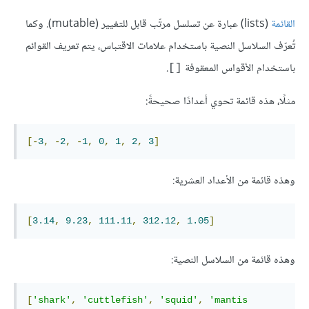
القائمة
(lists) عبارة عن تسلسل مرتّب قابل للتغيير (mutable). وكما
تُعرّف السلاسل النصية باستخدام علامات الاقتباس، يتم تعريف القوائم
باستخدام الأقواس المعقوفة
.
[]
مثلًا، هذه قائمة تحوي أعدادًا صحيحةً:
[-
3
,
-
2
,
-
1
,
0
,
1
,
2
,
3
]
وهذه قائمة من الأعداد العشرية:
[
3.14
,
9.23
,
111.11
,
312.12
,
1.05
]
وهذه قائمة من السلاسل النصية:
[
'shark'
,
'cuttlefish'
,
'squid'
,
'mantis 