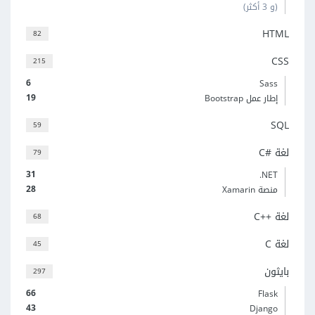
(و 3 أكثر)
HTML
82
CSS
215
6
Sass
19
إطار عمل Bootstrap
SQL
59
لغة C#‎
79
31
‎.NET
28
منصة Xamarin
لغة C++‎
68
لغة C
45
بايثون
297
66
Flask
43
Django