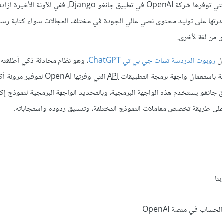
 الآونة الأخيرة ازادت شعبية
GPT O بشكل كبير بفضل قدرتها على توليد محتوى نصي عالي الجودة في مختلف المجالات سواء كتابة رس
 من لغة لأخرى.
ل
روبوت الدردشة تشات جي بي تي ChatGPT
صة باستعمال واجهة برمجة التطبيقات
API
التي وفرتها OpenAI لتوفير مرو
 جانغو يستخدم هذه الواجهة البرمجية، وبالتحديد الواجهة البرمجية لنموذج إك
ى طريقة تخصص معاملات النموذج المختلفة، وتنسيق ردوده واستجاباته.
ا