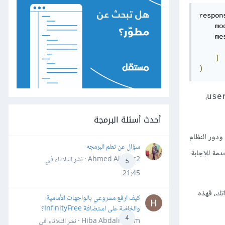
respon
    mo
    me
]
)
،
use
أحدث أسئلة البرمجة
ودور النظام
سؤال عن تعلم البرمجه
مة للإجابة
Ahmed Alhafiz2 · نشر
الثلاثاء في
5
21:45
ليمات دقيقة وشاملة حول كيفية استخدام نماذج GPT في تطبيقاتك، فهذه
كيف ارفع مشروعي بالواجهات الأمامية
والخلفية على استضافة InfinityFree؟
4
Hiba Abdalrheem · نشر
الثلاثاء في