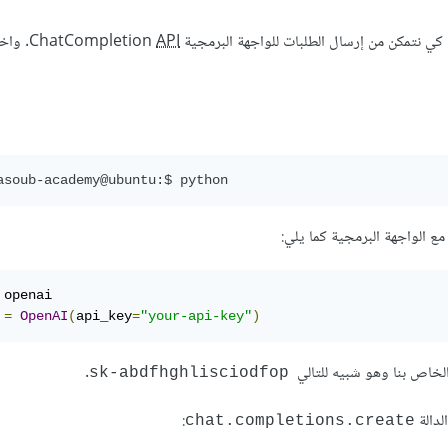
API
. واخت
 openai

 
=
OpenAI
(
api_key
=
"your-api-key"
)
الخاص بنا وهو شبيه للتالي
.
sk-abdfhghlisciodfop
دالة
:
chat.completions.create