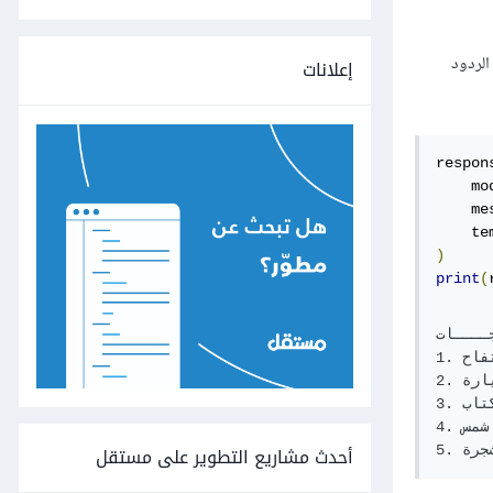
الردود
إعلانات
respon
    mo
    me
    te
)
print
(
جــــات
1. تفاح

2. سيارة

3. كتاب

4. شمس

أحدث مشاريع التطوير على مستقل
. شجرة