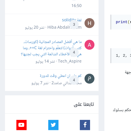
16:50
لغة solidity
print
(
3
Hiba Abdalrheem · نشر
20 يوليو
ما هي أفضل المصادر المجانية (كورسات،
كتب، أدوات) لتعلّم واحترام لغة C++، وما
4
هي أهم الأخطاء الشائعة التي يجب تجنبها؟
Tech_Aspire · نشر
14 يوليو
جهة
كم علي ان اعطي وقت للدورة
4
محمد سداتي صامد2 · نشر
7 يوليو
تابعنا على
حكم بسلوك