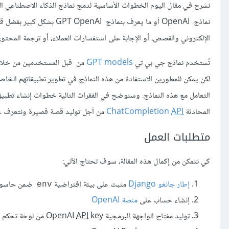
نشرح في مقال اليوم الخطوات الأساسية لدمج نماذج الذكاء الاصطناعي التي توفرها شركة OpenAI في تطبيق جانغو Django، ففي
نماذج OpenAI
أو ما يعرف بنماذج penAI
الإلكتروني والقصص، أو الإجابة على استفسارات العملاء، أو ترجمة المحتوى
تُستخدم نماذج جي بي تي
GPT models
من قبل المستخدمين من خلا
لكن يمكن للمطورين الاستفادة من هذه النماذج في تطوير تطبيقاتهم الخا
التعامل مع هذه النماذج. وسنوضح في الفقرات التالية خطوات إنشاء تطبيق
المحادثة
API
ChatCompletion
من أجل توليد قصة قصيرة ونتعرف عل
متطلبات العمل
كي نتمكن من إكمال هذه المقالة، سوف تحتاج الآتي:
إطار جانغو Django
مثبت على بيئة افتراضية
ضمن حاسوبن
env
إنشاء حساب على
منصة OpenAI
توليد مفتاح الواجهة البرمجية OpenAI
key من لوحة تحكم الحساب في منصة OpenAI
API