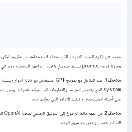
حددنا في الكود السابق
النموذج
الذي نحتاج لاستخدامه في تطبيقنا ليكون
ومرّرنا مُوجّه prompt بسيط سنرسل لاختبار الواجهة البرمجية وهو في حالتنا طلب العد من واحد إلى عشرة.
ملاحظة1
: عند التفاعل مع نموذج GPT سنتعامل مع ثلاثة أدوار رئيسية وهي: دور المستخدم
الذي يتضمن القواعد والتعليمات التي توجّه للنموذج، ودور الم
system
على أسئلة المستخدم أو تنفيذ الأوامر التي يطلبها منه.
ملاحظة2
النماذج تتعدل وتتغير مع مرور الوقت.