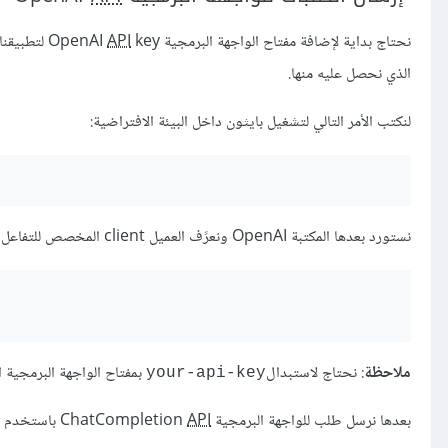
نحتاج بداية لإضافة مفتاح الواجهة البرمجية OpenAI
key لتطبيقنا كي نتمكن من إرسال الطلبات للواجهة البرمجية ChatCompletion
API
الذي نحصل عليه منها.
لنكتب الأمر التالي لتشغيل بايثون داخل البيئة الافتراضية:
نستورد بعدها المكتبة OpenAI ونعرًف العميل client المخصص للتفاعل مع الواجهة البرمجية كما يلي:
ملاحظة
: نحتاج لاستبدال
بمفتاح الواجهة البرمجية 
your-api-key
بعدها نرسل طلب للواجهة البرمجية ChatCompletion
API
باستخدم ال