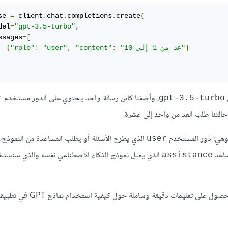
se 
=
 client
.
chat
.
completions
.
create
(
del
=
"gpt-3.5-turbo"
,
ssages
=[
}
"عد من 1 إلى 10"
:
"content"
,
"user"
:
"role"
{
، وأضفنا كائن رسالة واحد يحتوي على الدور مستخدم
r
gpt-3.5-turbo
الذي يطرح الأسئلة أو يطلب المساعدة من النموذج، 
user
ساعد
الذي يمثل نموذج الذكاء الاصطناعي نفسه والذي سنستخد
assistance
: من المهم دائمًا الرجوع إلى التوثيق الرسمي لمنصة OpenAI للحصول على تع