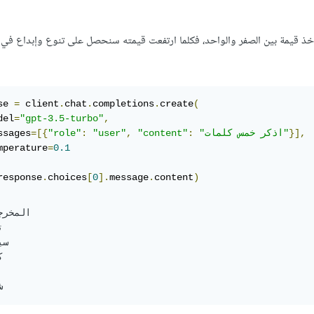
يأخذ قيمة بين الصفر والواحد، فكلما ارتفعت قيمته سنحصل على تنوع وإبداع في 
se 
=
 client
.
chat
.
completions
.
create
(
del
=
"gpt-3.5-turbo"
,
}],
"اذكر خمس كلمات"
:
"content"
,
"user"
:
"role"
=[{
ssages
mperature
=
0.1
response
.
choices
[
0
].
message
.
content
)
المخر

5