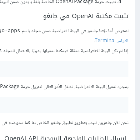
تثبيت حزمة OpenAI Package الخاصة بلغة بايثون ضمن البيئة الافتراضية كما سنشرح في الخطوة التالية
تثبيت مكتبة OpenAI في جانغو
لنفترض أننا ثبَّتنا جانغو في البيئة افتراضية ضمن مجلد باسم
go-apps
الأوامر Terminal
.
إذا لم تكن البيئة الافتراضية مفعّلة فيمكننا تفعيلها يدويًا بالانتقال للمجلد
s
بمجرد تفعيل البيئة الافتراضية، نشغل الأمر التالي لتنزيل حزمة OpenAI Package الخاصة بلغة بايثون:
نحن الآن جاهزون للبدء بتطوير تطبيق جانغو الخاص بنا كما سنوضح في ال
إرسال الطلبات للواجهة البرمجية OpenAI
API