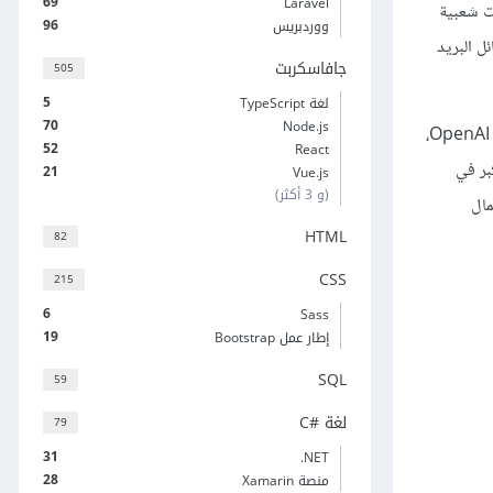
69
Laravel
96
ووردبريس
ائل البريد
جافاسكربت
505
5
لغة TypeScript
70
Node.js
، وهو نظام محادثة ذكي أطلقته OpenAI،
52
React
نة أكبر في
21
Vue.js
(و 3 أكثر)
مال
HTML
82
CSS
215
6
Sass
19
إطار عمل Bootstrap
SQL
59
لغة C#‎
79
31
‎.NET
28
منصة Xamarin