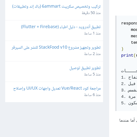
تركيب وتخصيص سكريبت 6ammart (باك إند وتطبيقات) 
ورفعه على السيرفر والمتجر
منذ 50 دقيقة
respon
تطبيق أندرويد - دليل اطباء (Flutter + Firebase)
    mo
منذ 1 ساعة
    me
    te
تطوير وتجهيز مشروع StackFood v10 للنشر على السيرفر 
)
والمتاجر
منذ 2 ساعة
print
(
تطوير تطبيق توصيل
جــــات
منذ 5 ساعة
1. تفاح

2. فيل

مراجعة كود Vue/React تعديل واجهات UI/UX وإصلاح 
3. ضوء الشمس

ثغرات
منذ 6 ساعة
4. مغامرة

ما عندما