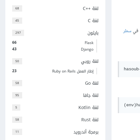
لغة C++‎
68
لغة C
45
في
سطر
بايثون
297
66
Flask
43
Django
لغة روبي
50
23
إطار العمل Ruby on Rails
لغة Go
58
لغة جافا
95
لغة Kotlin
5
لغة Rust
58
برمجة أندرويد
11