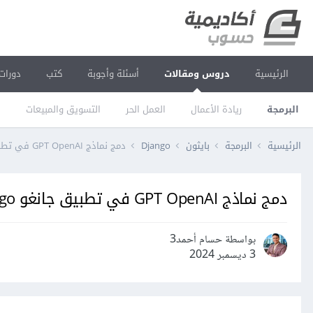
الرئيسية
دروس ومقالات
أسئلة وأجوبة
كتب
دورات
البرمجة
ريادة الأعمال
العمل الحر
التسويق والمبيعات
ا
الرئيسية
البرمجة
بايثون
Django
دمج نماذج GPT OpenAI في تطبيق جانغو Django
دمج نماذج GPT OpenAI في تطبيق جانغو Django
بواسطة حسام أحمد3
3 ديسمبر 2024