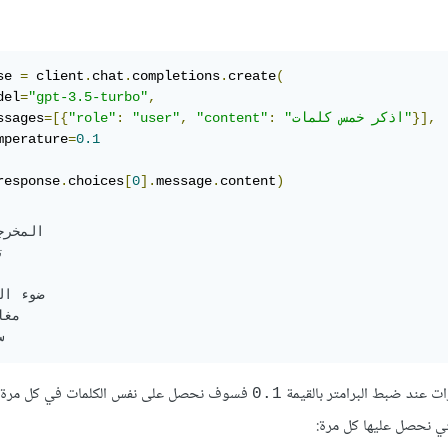
se 
=
 client
.
chat
.
completions
.
create
(
del
=
"gpt-3.5-turbo"
,
}],
"اذكر خمس كلمات"
:
"content"
,
"user"
:
"role"
=[{
ssages
mperature
=
0.1
response
.
choices
[
0
].
message
.
content
)
المخر

ت عند ضبط البرامتر بالقيمة
فسوف نحصل على نفس الكلمات في كل مرة، أ
0.1
ي نحصل عليها كل مرة: