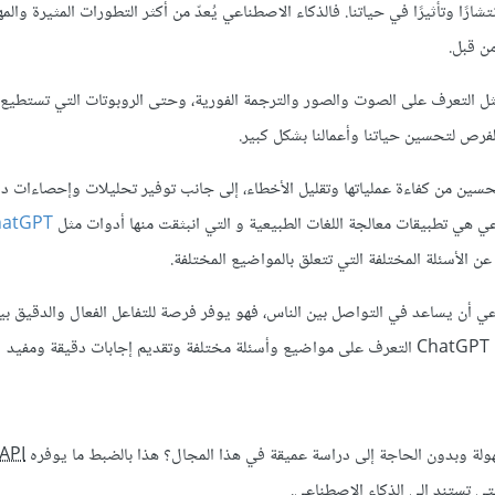
ارًا وتأثيرًا في حياتنا. فالذكاء الاصطناعي يُعدّ من أكثر التطورات المثيرة والم
من قبل.
مثل التعرف على الصوت والصور والترجمة الفورية، وحتى الروبوتات التي تستطيع ال
لفرص لتحسين حياتنا وأعمالنا بشكل كبير.
تحسين من كفاءة عملياتها وتقليل الأخطاء، إلى جانب توفير تحليلات وإحصاءات د
اعي هي تطبيقات معالجة اللغات الطبيعية و التي انبثقت منها أدوات مثل
hatGPT
 الأسئلة المختلفة التي تتعلق بالمواضيع المختلفة.
ن للذكاء الاصطناعي أن يساعد في التواصل بين الناس، فهو يوفر فرصة للتفاعل الفعال والدقيق بي
د
 وبدون الحاجة إلى دراسة عميقة في هذا المجال؟ هذا بالضبط ما يوفره OpenAI
API
تي تستند إلى الذكاء الاصطناعي.