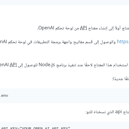
API
من لوحة تحكم OpenAI.
https
 لاحقًا عند تنفيذ برنامج Node.js للوصول إلى OpenAI
API
ا جديدًا:
اه للتو: