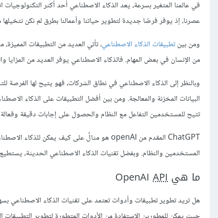
في عالمنا المتغير بسرعة، يعد الذكاء الاصطناعي أحد أكثر التكنولوجيات انتش
عصرنا، إذ يوفر فرصًا جديدة لتطوير حياتنا وأعمالنا بطرق لم نكن نتخيلها 
ومن بين
تطبيقات الذكاء الاصطناعي
، تأتي العديد من التطبيقات المميزة، 
من الإنسان في بعض المهام. فالذكاء الاصطناعي يوفر العديد من المزايا وا
وبالنظر إلى الذكاء الاصطناعي في نطاق الشركات، فهو يتيح لها الفرصة لل
البيانات المخزنة والمعالجة. ومن بين أفضل التطبيقات على الذكاء الاصطن
تتيح للمستخدمين التفاعل مع النظام والحصول على إجابات دقيقة وفعالة عن
ChatGPT المقدم من openAI هو مثالٌ على كيف يمك
المستخدمين والنظام. وبفضل تقنيات الذكاء الاصطناعي الحديثة، يستطيع ChatGPT التعرف على مواضيع وأسئلة مختلفة وتقديم إجابات دقيقة ومفي
ما هي OpenAI
API
هل تريد تطوير تطبيقات وأدوات تعتمد على تقنيات الذكاء الاصطناعي بسهولة
حيث يمكن للمطورين الاستفادة من الأدوات المتطورة لتطوير التطبيقات ال