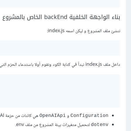
بناء الواجهة الخلفية backEnd الخاص بالمشروع
ننشئ ملف المشروع و ليكن اسمه index.js:
داخل ملف index.js نبدأ في كتابة الكود ونقوم أولا باستدعاء الحزم التي قمنا بتحميلها داخل المشروع:
و
هي كائنات من حزمة OpenAI، والتي تستخدم للاتصال بواجهة OpenAI
OpenAIApi
Configuration
لتحميل متغيرات بيئة المشروع من ملف ‎.env
dotenv