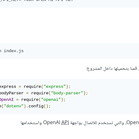
express 
=
 require
(
"express"
);
bodyParser 
=
 require
(
"body-parser"
);
OpenAI
=
 require
(
"openai"
);
e
(
"dotenv"
).
config
();
API
واستخدامها