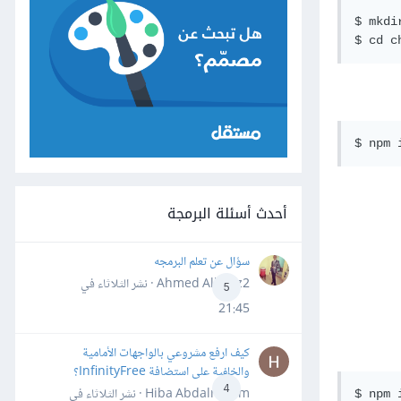
$ mkdi
أحدث أسئلة البرمجة
سؤال عن تعلم البرمجه
Ahmed Alhafiz2 · نشر
الثلاثاء في
5
21:45
كيف ارفع مشروعي بالواجهات الأمامية
والخلفية على استضافة InfinityFree؟
4
Hiba Abdalrheem · نشر
الثلاثاء في