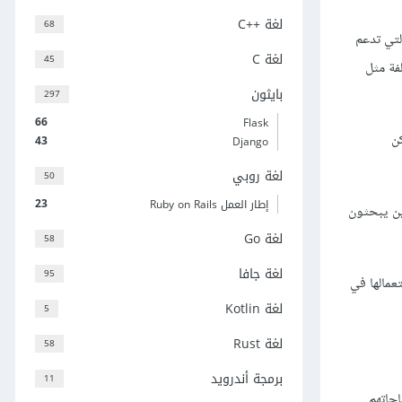
لغة C++‎
68
لتي تدعم
لغة C
45
فة مثل
بايثون
297
66
Flask
ن
43
Django
لغة روبي
50
23
إطار العمل Ruby on Rails
ذين يبحثون
لغة Go
58
لغة جافا
95
استعمالها في
لغة Kotlin
5
لغة Rust
58
برمجة أندرويد
11
جاتهم