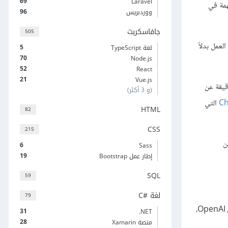
69
Laravel
همة في
96
ووردبريس
جافاسكربت
505
عمل بدلاً
5
لغة TypeScript
70
Node.js
52
React
21
Vue.js
قيقة عن
(و 3 أكثر)
C
التي
HTML
82
CSS
215
ن
6
Sass
19
إطار عمل Bootstrap
SQL
59
لغة C#‎
79
،
31
‎.NET
28
منصة Xamarin