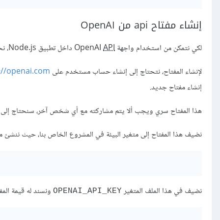
إنشاء مفتاح api من OpenAI
لكي نتمكن من استخدام واجهة OpenAI
API
داخل تطبيق Node.js، نحتاج أولاً إلى إنشاء مفتاح
لإنشاء المفتاح، نتحتاج إلى إنشاء حساب مستخدم على
://openai.com
إنشاء مفتاح جديد.
هذا المفتاح سري ويجب ألا يتم مشاركته مع أي شخص آخر، سنحتاج إلى استخدام هذا المفتاح
نضيف هذا المفتاح إلى متغير البيئة في المشروع الخاص بنا، حيث ننشئ ملفً
نضيف في هذا الملف المتغير
ونسند له قيمة المفتاح api الذي نسخن
OPENAI_API_KEY