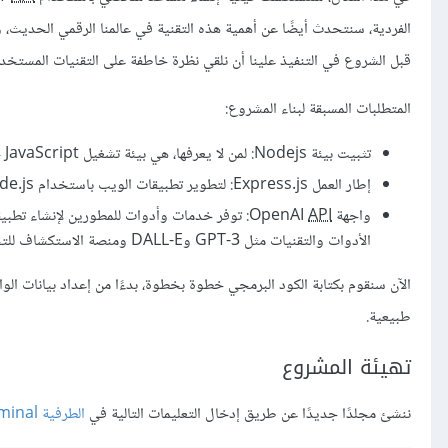
الفردية، سنتحدث أيضًا عن أهمية هذه التقنية في عالمنا الرقمي الحديث، و
قبل الشروع في التنفيذ علينا أن نلقي نظرة خاطفة على التقنيات المستخدمة لربط ChatGpt برمجيًا باستخد
المتطلبات المسبقة لبناء المشروع:
تثبيت بيئة Nodejs: لمن لا يعرفها، هي بيئة تشغيل JavaScript خارج المتصفح.
إطار العمل Express.js: لتطوير تطبيقات الويب باستخدام Node.js، وارجع إلى مقال
واجهة OpenAI
API
: توفر خدمات وأدوات للمطورين لإنشاء تطبيقا
الأدوات والتقنيات مثل GPT-3 وDALL-E ومنصة الاستكشاف للتحليلات اللغوية وتطبيقات الروبوتات والعديد من الخدمات الأخرى.
الآن سنقوم بكتابة الكود البرمجي خطوة بخطوة، بدءًا من إعداد بيانات الو
طبيعية.
تهيئة المشروع
ننشئ مجلدًا جديدًا عن طريق إدخال التعليمات التالية في
الطرفية terminal