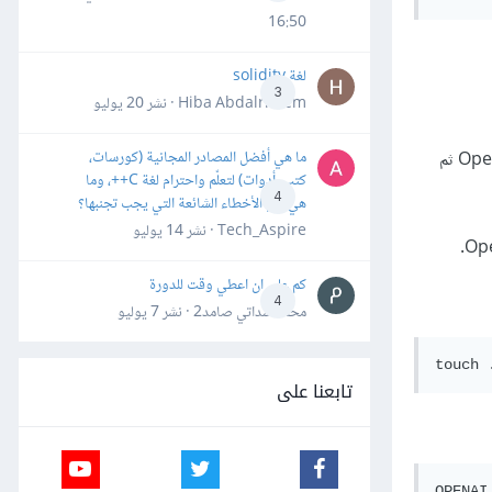
16:50
لغة solidity
3
Hiba Abdalrheem · نشر
20 يوليو
ما هي أفضل المصادر المجانية (كورسات،
والوصول إلى قسم مفاتيح واجهة برمجة التطبيقات في لوحة تحكم OpenAI ثم
كتب، أدوات) لتعلّم واحترام لغة C++، وما
4
هي أهم الأخطاء الشائعة التي يجب تجنبها؟
Tech_Aspire · نشر
14 يوليو
.
كم علي ان اعطي وقت للدورة
4
محمد سداتي صامد2 · نشر
7 يوليو
تابعنا على