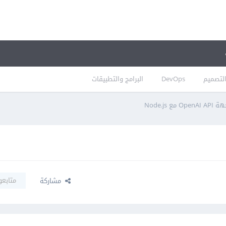
لتصميم
DevOps
البرامج والتطبيقات
ع Node.js
متابعو
مشاركة