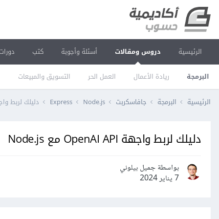
الرئيسية
دروس ومقالات
أسئلة وأجوبة
كتب
دورات
البرمجة
ريادة الأعمال
العمل الحر
التسويق والمبيعات
ا
الرئيسية
البرمجة
جافاسكربت
Node.js
Express
دليلك لربط واجهة OpenAI API م
دليلك لربط واجهة OpenAI API مع Node.js
بواسطة جميل بيلوني
7 يناير 2024