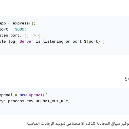
app 
=
 express
();
port 
=
3000
;
sten
(
port
,
()
=>
{
ole
.
log
(`
Server
 is listening on port $
{
port
}`);
وع:
openai 
=
new
OpenAI
({
ey
:
 process
.
env
.
OPENAI_API_KEY
,
ر سياق المحادثة للذكاء الاصطناعي لتوليد الإجابات المناسبة: