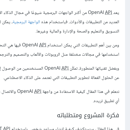
يعد OpenAI
API
من أكثر الواجهات البرمجية شيوعًا في مجال الذكاء الا
العديد من التطبيقات والأدوات. فباستخدام هذه
الواجهة البرمجية
، يمكن 
التسويق والتعليم والصحة والإدارة والمالية وغيرها.
ومن بين أهم التطبيقات التي يمكن استخدام OpenAI
API
فيها هي التحد
استخدامها في مجالات مختلفة مثل الروبوتات والألعاب والتصميم والترجمة
وبفضل تقنياتها المتطورة، تمكّن OpenAI
API
المستخدمين من الوصول إل
عن الحلول الفعالة لتطوير التطبيقات التي تعتمد على الذكاء الاصطناعي.
نتعلم في هذا المقال كيفية الاستفادة من واجهة OpenAI
API
أي تطبيق تريده.
فكرة المشروع ومتطلباته
في هذا المقال، سنستكشف كيفية إنشاء مساعد شخصي باستخدام ChatGPT
API