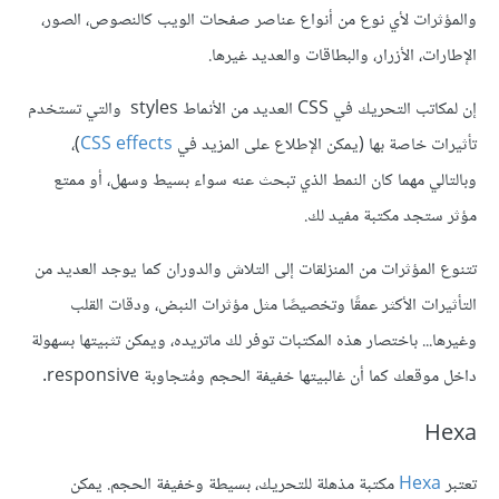
والمؤثرات لأي نوع من أنواع عناصر صفحات الويب كالنصوص، الصور،
الإطارات، الأزرار، والبطاقات والعديد غيرها.
إن لمكاتب التحريك في CSS العديد من الأنماط styles والتي تستخدم
تأثيرات خاصة بها (يمكن الإطلاع على المزيد في
CSS effects
)،
وبالتالي مهما كان النمط الذي تبحث عنه سواء بسيط وسهل، أو ممتع
مؤثر ستجد مكتبة مفيد لك.
تتنوع المؤثرات من المنزلقات إلى التلاش والدوران كما يوجد العديد من
التأثيرات الأكثر عمقًا وتخصيصًا مثل مؤثرات النبض، ودقات القلب
وغيرها... باختصار هذه المكتبات توفر لك ماتريده، ويمكن تثبيتها بسهولة
داخل موقعك كما أن غالبيتها خفيفة الحجم ومُتجاوبة responsive.
Hexa
تعتبر
Hexa
مكتبة مذهلة للتحريك، بسيطة وخفيفة الحجم. يمكن