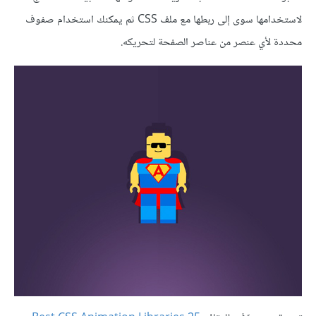
لاستخدامها سوى إلى ربطها مع ملف CSS ثم يمكنك استخدام صفوف
محددة لأي عنصر من عناصر الصفحة لتحريكه.