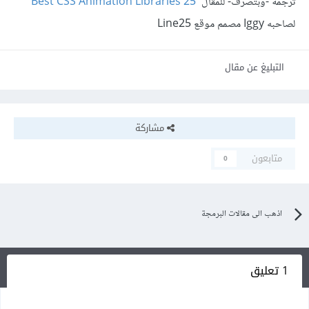
ترجمة -وبتصرّف- للمقال
25 Best CSS Animation Libraries
لصاحبه Iggy مصمم موقع Line25
التبليغ عن مقال
مشاركة
متابعون
0
اذهب الى مقالات البرمجة
1 تعليق