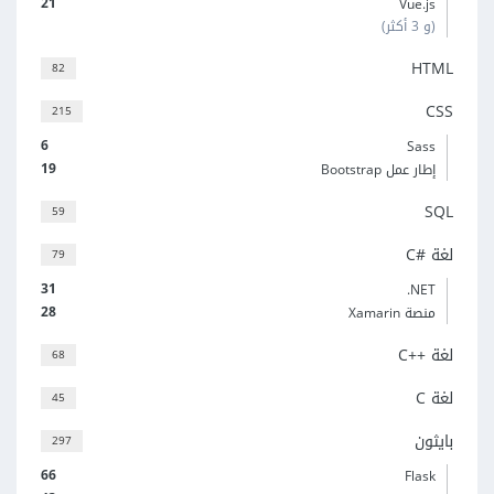
21
Vue.js
(و 3 أكثر)
HTML
82
CSS
215
6
Sass
19
إطار عمل Bootstrap
SQL
59
لغة C#‎
79
31
‎.NET
28
منصة Xamarin
لغة C++‎
68
لغة C
45
بايثون
297
66
Flask