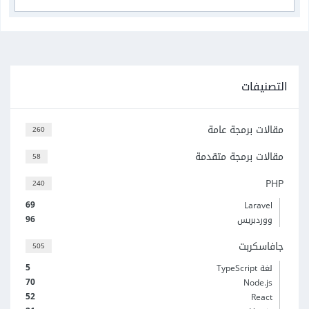
التصنيفات
مقالات برمجة عامة
260
مقالات برمجة متقدمة
58
PHP
240
69
Laravel
96
ووردبريس
جافاسكربت
505
5
لغة TypeScript
70
Node.js
52
React