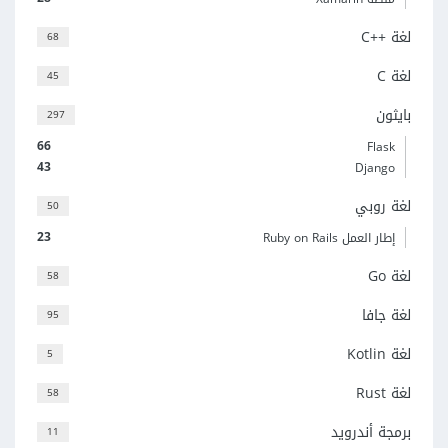
لغة C++‎
68
لغة C
45
بايثون
297
66
Flask
43
Django
لغة روبي
50
23
إطار العمل Ruby on Rails
لغة Go
58
لغة جافا
95
لغة Kotlin
5
لغة Rust
58
برمجة أندرويد
11