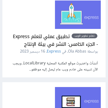
تطبيق عملي لتعلم Express
تعلم تطوير الويب
- الجزء الخامس: النشر في بيئة الإنتاج
بواسطة Ola Abbas، في
Express
،
16 ديسمبر 2023
أنشأتَ واختبرتَ موقع المكتبة المحلية LocalLibrary، ويجب
الآن تثبيته على خادم ويب عام ليصل إليه موظفو...