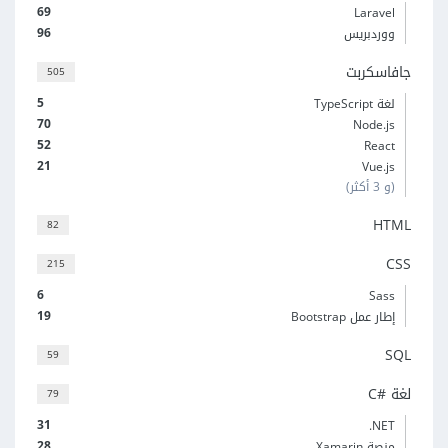
69
Laravel
96
ووردبريس
جافاسكربت
505
5
لغة TypeScript
70
Node.js
52
React
21
Vue.js
(و 3 أكثر)
HTML
82
CSS
215
6
Sass
19
إطار عمل Bootstrap
SQL
59
لغة C#‎
79
31
‎.NET
28
منصة Xamarin