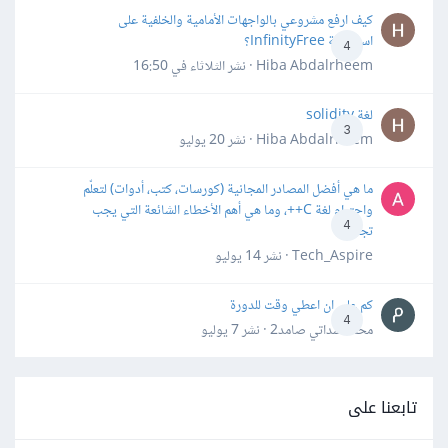
كيف ارفع مشروعي بالواجهات الأمامية والخلفية على
استضافة InfinityFree؟
4
Hiba Abdalrheem · نشر
الثلاثاء في 16:50
لغة solidity
3
Hiba Abdalrheem · نشر
20 يوليو
ما هي أفضل المصادر المجانية (كورسات، كتب، أدوات) لتعلّم
واحترام لغة C++، وما هي أهم الأخطاء الشائعة التي يجب
4
تجنبها؟
Tech_Aspire · نشر
14 يوليو
كم علي ان اعطي وقت للدورة
4
محمد سداتي صامد2 · نشر
7 يوليو
تابعنا على