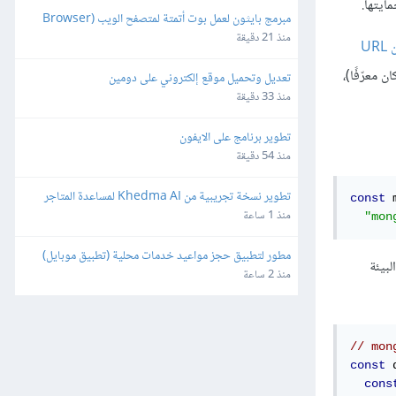
ايتها.
مبرمج بايثون لعمل بوت أتمتة لمتصفح الويب (Browser 
Automation)
منذ 21 دقيقة
UR
ظام التشغيل (إذا كان معرّفًا)،
تعديل وتحميل موقع إلكتروني على دومين
منذ 33 دقيقة
تطوير برنامج على الايفون
منذ 54 دقيقة
تطوير نسخة تجريبية من Khedma AI لمساعدة المتاجر
const
 
منذ 1 ساعة
"mon
مطور لتطبيق حجز مواعيد خدمات محلية (تطبيق موبايل)
بيئة
منذ 2 ساعة
const
 
cons