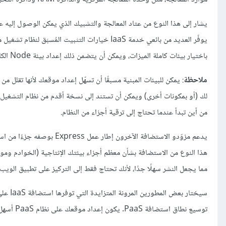
يوفّر العديد من بائعي خدمة IaaS خيارات التثبيت
باختيار بيئات كاملة الميزات، ويمكن أن يتضمن ذلك إعداد بيئة Node الكاملة.
ملاحظة
لك (أو بمكونات أخرى) ويمكن أن تستند إلى نسخة أقدم من نظام التشغيل. ي
من أين تبدأ عندما تحتاج إلى ترقية أجزاء من النظام.
مما يجعل النشر سهلًا جدًا، لأنك تحتاج فقط إلى التركيز على تطبيق الويب
توسيع نطاق استضافة PaaS. يكون إعداد موقعك على نظام PaaS أسهل بكثير في البداية، وهذا ما سنفعله في هذا المقال.