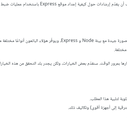
: إذا اخترت مزوّد استضافة متوافق مع Node/Express، فيجب أن يقدّم إرشادات حول كيفية إعداد موقع press
يوجد العديد من مزوّدات الاستضافة المعروفة التي تدعم بنشاط أو تعمل بصورة جيدة مع بيئة Node و Express، ويوفّر هؤلاء البائ
ارها بمرور الوقت. سنقدّم بعض الخيارات، ولكن يجدر بك التحقق من هذه الخيار
وبة لتلبية هذا المطلب.
لترقية إلى أجهزة أقوى) وتكاليف ذلك.