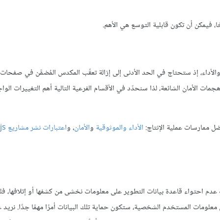
ًا، فيمكن أن تكون قابلية التوسع هي الأهم.
لأداء، إذ ستحتاج في الحد الأدنى إلى إزالة تعقّب المكدس المُضمَّن في صفحات ا
ات الأمان الشائعة، لذا سنحدّد في الأقسام الفرعية التالية أهم التغييرات الوا
الأداء والموثوقية
و
الأمان
، و
اعتبار
الآن قاعدة بيانات واحدة ثابتة في الملف app.js، وبسبب عدم احتواء قاعدة بيانات التطوير على معلومات نخشى من كشفها أو إتلاف
لومات المستخدم الشخصية، ستكون حماية تلك البيانات أمرًا مهمًا جدًا. نريد عا