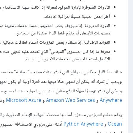
الأدوات المتوفرة لإدارة الموقع، لمعرفة إذا كانت سهلة الاستخدام
أطر العمل المبنية مسبقًا لمراقبة خادمك.
القيود المعروفة، إذ سيوقِف بعض المضيفين عمدًا خدمات معينة مثل
مستويات الأسعار، أو يقدّم فقط قدرًا صغيرًا من التخزين.
الفوائد الإضافية، إذ ستقدّم بعض المزوّدات أسماء نطاقات مجانية 
الأفضل استخدام بعض الخدمات الأخرى من البداية.
هناك عددٌ قليل جدًا من المواقع التي توفر بيئات معالجة "مجانية" مخصصة للت
ويجب أن تدرك أنه يمكن أن تنتهي صلاحيتها بعد فترة أولية أو يكون لديها 
ويمكن أن توفر تهجيرًا سهلًا للدفع مقابل المزيد من الموارد عندما يصبح م
Anywhere
و
Amazon Web Services
و
Microsoft Azure
وغي
يقدّم معظم المزوّدين مستوًى أساسيًا مخصصًا لمواقع الإنتاج الصغيرة، والذ
Ocean
و
Python Anywhere