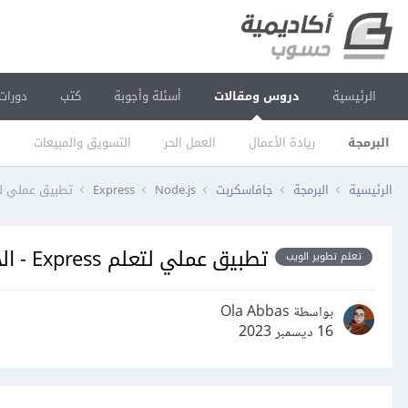
الرئيسية
دروس ومقالات
أسئلة وأجوبة
كتب
دورات
البرمجة
ريادة الأعمال
العمل الحر
التسويق والمبيعات
ا
الرئيسية
البرمجة
جافاسكربت
Node.js
Express
تطبيق عملي لتعلم Express - الجزء الخامس: النش
تطبيق عملي لتعلم Express - الجزء الخامس: النشر في بيئة الإنتاج
تعلم تطوير الويب
بواسطة Ola Abbas
16 ديسمبر 2023