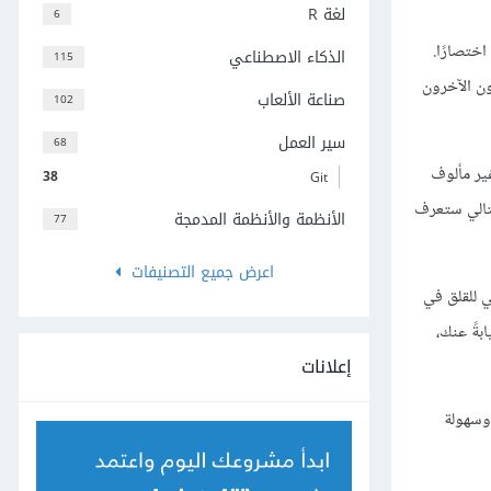
لغة R
6
يشار إلى هذا النوع من عتاد المعالجة والتشبيك الذي يمكن الوصول إليه عن بُعد باسم البنية التحتية كخدمة Infrastructure as a Service -أو IaaS اختصارًا.
الذكاء الاصطناعي
115
ائعون الآخرون
صناعة الألعاب
102
سير العمل
68
 المتاحة بخادم غير مألوف
38
Git
لتالي ستعرف
الأنظمة والأنظمة المدمجة
77
اعرض جميع التصنيفات
Platform as a Ser -أو PaaS اختصارًا، فلا داعي للقلق في
هذه الأشياء نيابةً عنك،
إعلانات
يف الصيانة وسهولة