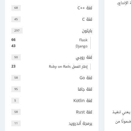
ة لاختيار موقع استضافة، ونظرة ًعامة مختصرة على ما يجب تطبيقه لتجهيز تطبيق Express لبيئة الإنتاج،
لغة C++‎
68
لغة C
45
بايثون
297
66
Flask
43
Django
لغة روبي
50
23
إطار العمل Ruby on Rails
لغة Go
58
لغة جافا
95
لغة Kotlin
5
لغة Rust
عني تنفيذ
58
مونًا من
برمجة أندرويد
11