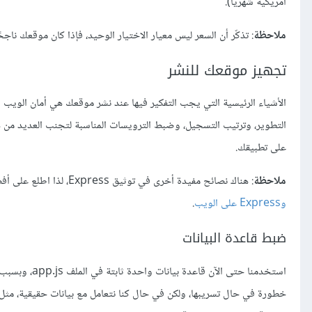
أمريكية شهريًا).
ملاحظة
: تذكّر أن السعر ليس معيار الاختيار الوحيد، فإذا كان موقعك ناجح
تجهيز موقعك للنشر
الأشياء الرئيسية التي يجب التفكير فيها عند نشر موقعك هي أمان الويب وا
التطوير، وترتيب التسجيل، وضبط الترويسات المناسبة لتجنب العديد من هجم
على تطبيقك.
ملاحظة
: هناك نصائح مفيدة أخرى في توثيق Express، لذا اطلع على أفضل ممارسات عملية الإنتاج:
وExpress على الويب
.
ضبط قاعدة البيانات
استخدمنا حتى 
خطورة في حال تسريبها، ولكن في حال كنا نتعامل مع بيانات حقيقية، مثل مع