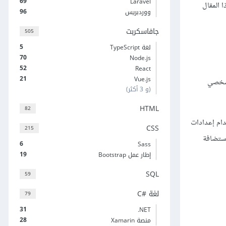
69
Laravel
ا المقال
96
ووردبريس
جافاسكربت
505
5
لغة TypeScript
70
Node.js
52
React
21
Vue.js
لشخصي
(و 3 أكثر)
HTML
82
قعك باستخدام إعدادات
CSS
215
استضافة
6
Sass
19
إطار عمل Bootstrap
SQL
59
لغة C#‎
79
31
‎.NET
28
منصة Xamarin