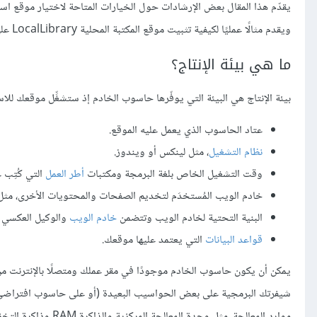
ويقدم مثالًا عمليًا لكيفية تثبيت موقع المكتبة المحلية LocalLibrary على خدمة الاستضافة السحابية
ما هي بيئة الإنتاج؟
بيئة الإنتاج هي البيئة التي يوفّرها حاسوب الخادم إذ ستشغِّل موقعك للا
عتاد الحاسوب الذي يعمل عليه الموقع.
نظام التشغيل
، مثل لينكس أو ويندوز.
وقت التشغيل الخاص بلغة البرمجة ومكتبات
أطر العمل
التي كُتِب 
خادم الويب المُستخدَم لتخديم الصفحات والمحتويات الأخرى، مث
البنية التحتية لخادم الويب وتتضمن
خادم الويب
والوكيل العكسي Reverse Proxy وموازن الحِمل Load Balancer وغير ذلك
قواعد البيانات
التي يعتمد عليها موقعك.
يمكن أن يكون حاسوب الخادم موجودًا في مقر عملك ومتصلًا بالإنترنت 
شيفرتك البرمجية على بعض الحواسيب البعيدة (أو على حاسوب افتراضي) في
موارد المعالجة، مثل وحدة المعالجة المركزية والذاكرة RAM وذاكرة التخزين وغير ذلك والاتصال بالإنترنت بسعر معين.