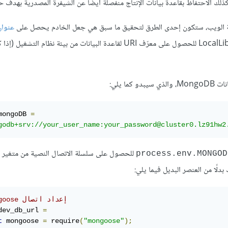
ذلك الاحتفاظ بقاعدة بيانات الإنتاج منفصلة أيضًا عن الشيفرة المصدرية بهدف حم
اجهة الويب، ستكون إحدى الطرق لتحقيق ما سبق هي جعل الخادم يحصل على
عنوان L
لقاعدة البيانات من متغير البيئة، لذلك سنعدّل موقع المكتبة المحلية LocalLibrary للحصول على معرّف URI لقاعدة البيانات من بيئة ن
mongoDB 
=
godb+srv://your_user_name:your_password@cluster0.lz91hw2
للحصول على سلسلة الاتصال النصية من متغير ال
process.env.MONGOD
// إعداد‫ اتصال mongoose
dev_db_url 
=
t
 mongoose 
=
 require
(
"mongoose"
);