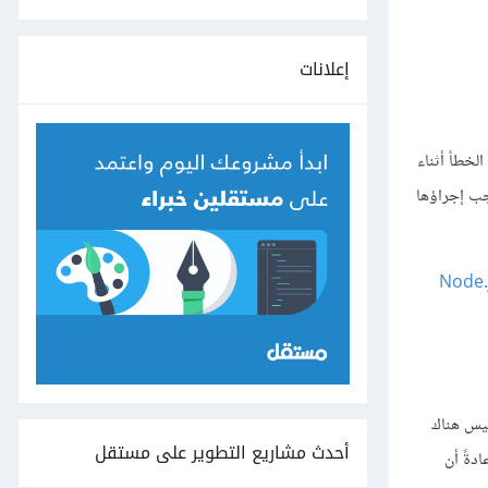
إعلانات
لخطأ أثناء
جب إجراؤها
ات نشر مشاريع Node.js
ها، فليس هناك
أحدث مشاريع التطوير على مستقل
دةً أن