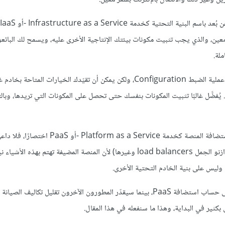
 المُسبَق لنظام تشغيل معين، والذي يجب تثبيت مكونات بيئتك الإنتاجية الأخرى عليه، ويسمح لك الب
: يمكن للبيئات المبنية مسبقًا أن تسهّل إعداد موقعك لأنها تقلل من عملية الضبط Configuration، ولكن يمكن أن تقيّدك الخيارات
ُفضَّل غالبًا تثبيت المكونات بنفسك حتى تحصل على المكونات التي تريدها، وبا
يدعم مزوّدو الاستضافة الآخرون إطار عمل Express بوصفه جزءًا من استضافة المنصة كخدمة vice
هذا النوع من الاستضافة بشأن معظم أجزاء بيئتك الإنتاجية (الخوادم وموازنو الحِمل load balancers وغيرها) لأن المنصة المضيفة تهتم ب
 وليس على بنية الخادم التحتية الأخرى.
سيختار بعض المطورين المرونة المتزايدة التي توفرها استضافة IaaS على حساب استضافة PaaS، بينما سيقدّر المطورون الآخرون تقليل تكال