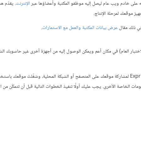
ه على خادم ويب عام ليصل إليه موظفو المكتبة وأعضاؤها عبر
الإنترنت
. يقدّم هذ
ز موقعك لمرحلة الإنتاج.
 في ذلك مقال
عرض بيانات المكتبة والعمل مع الاستمارات
.
 الاختبار العام) في مكان أعم ويمكن الوصول إليه من أجهزة أخرى غير حاسوبك ا
عملتَ حتى الآن في بيئة تطوير باستخدام خادم ويب تطوير Express/Node لمشاركة موقعك على المتصفح أو الشبكة المحلية، وشغّلتَ مو
مات الخاصة الأخرى. يجب عليك أولًا تنفيذ الخطوات التالية قبل أن تتمكّن من 