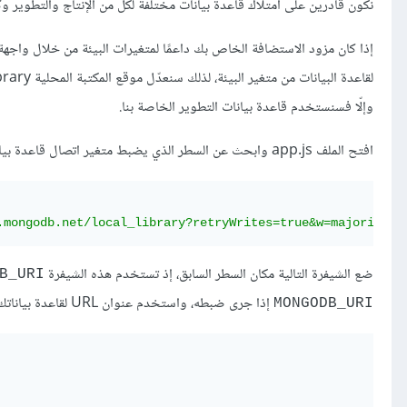
نكون قادرين على امتلاك قاعدة بيانات مختلفة لكل من الإنتاج والتطوير وك
إذا كان مزود الاستضافة الخاص بك داعمًا لمتغيرات البيئة من خلال و
وإلّا فسنستخدم قاعدة بيانات التطوير الخاصة بنا.
افتح الملف app.js وابحث عن السطر الذي يضبط متغير اتصال قاعدة بيانات MongoDB، والذي سيبدو كما يلي:
.mongodb.net/local_library?retryWrites=true&w=majority"
;
ضع الشيفرة التالية مكان السطر السابق، إذ تستخدم هذه الشيفرة
B_URI
إذا جرى ضبطه، واستخدم عنوان URL لقاعدة بياناتك بدلًا من العنصر البديل فيما يلي:
MONGODB_URI