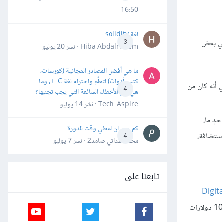
16:50
لغة solidity
في بعض
3
Hiba Abdalrheem · نشر
20 يوليو
ما هي أفضل المصادر المجانية (كورسات،
كتب، أدوات) لتعلّم واحترام لغة C++، وما
فة التهجير Migrating إلى مستوًى أغلى تعني أنه كان من
4
هي أهم الأخطاء الشائعة التي يجب تجنبها؟
Tech_Aspire · نشر
14 يوليو
دٍ ما،
كم علي ان اعطي وقت للدورة
ُستضافة،
4
محمد سداتي صامد2 · نشر
7 يوليو
تابعنا على
Digit
أمثلة على مزودي الاستضافة المشهورة التي لديها مستوى معالجة أساسي غير مكلف نسبيًا (في نطاق يتراوح بين 5 و 10 دولارات