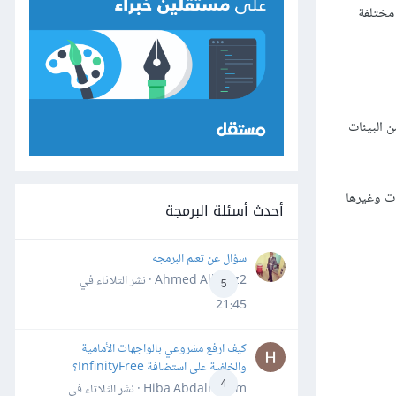
Ex باستخدام عمليات ضبط مختلفة
عون أنواعًا مختلفة من البيئات
ات وغيرها
أحدث أسئلة البرمجة
سؤال عن تعلم البرمجه
Ahmed Alhafiz2 · نشر
الثلاثاء في
5
21:45
كيف ارفع مشروعي بالواجهات الأمامية
والخلفية على استضافة InfinityFree؟
4
Hiba Abdalrheem · نشر
الثلاثاء في