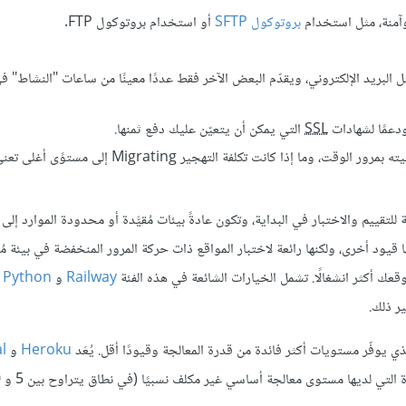
 وآمنة، مثل استخدام
بروتوكول SFTP
أو استخدام بروتوكول FTP.
 البريد الإلكتروني، ويقدّم البعض الآخر فقط عددًا معينًا من ساعات "النشاط" 
ودعمًا لشهادات
SSL
التي يمكن أن يتعيّن عليك دفع ثمنها.
معرفة ما إذا كان المستوى "المجاني" الذي تعتمد عليه تنتهي صلاحيته بمرور الوقت، وما إذا كانت تكل
قييم والاختبار في البداية، وتكون عادةً بيئات مُقيَّدة أو محدودة الموارد إلى ح
قيود أخرى، ولكنها رائعة لاختبار المواقع ذات حركة المرور المنخفضة في بيئة م
وقعك أكثر انشغالًا. تشمل الخيارات الشائعة في هذه الفئة
Railway
و
Python
ر ذلك.
ي يوفّر مستويات أكثر فائدة من قدرة المعالجة وقيودًا أقل. يُعَد
Heroku
و
al