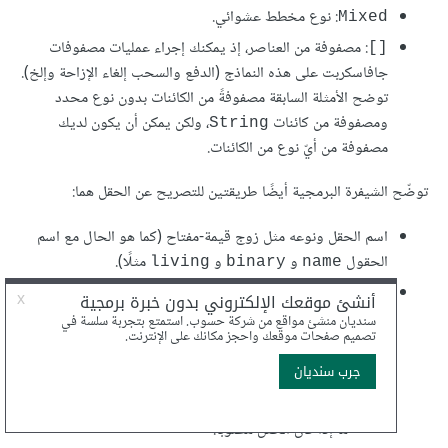
: نوع مخطط عشوائي.
Mixed
: مصفوفة من العناصر، إذ يمكنك إجراء عمليات مصفوفات
[]
جافاسكربت على هذه النماذج (الدفع والسحب إلغاء الإزاحة وإلخ).
توضح الأمثلة السابقة مصفوفةً من الكائنات بدون نوع محدد
ومصفوفة من كائنات
، ولكن يمكن أن يكون لديك
String
مصفوفة من أيّ نوع من الكائنات.
توضّح الشيفرة البرمجية أيضًا طريقتين للتصريح عن الحقل هما:
اسم الحقل ونوعه مثل زوج قيمة-مفتاح (كما هو الحال مع اسم
الحقول
و
و
مثلًا).
living
binary
name
اسم الحقل متبوعًا بكائن يحدد النوع
وأيّ خيارات أخرى
type
للحقل، إذ تتضمن هذه الخيارات ما يلي:
قيم افتراضية.
أدوات التحقق المبنية مسبقًا، مثل القيم العليا أو الدنيا،
ودوال التحقق من صحة البيانات المُخصَّصة.
ما إذا كان الحقل مطلوبًا.