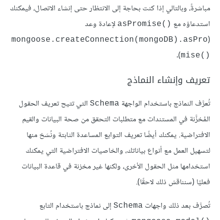
مباشرةً، وبالتالي إذا كنت بحاجة إلى الانتظار حتى إنشاء الاتصال، فيمكنك
استدعاؤه مع
لإعادة وعد
asPromise()‎
(
mongoose.createConnection(mongoDB).asPro
).
mise()‎
تعريف وإنشاء النماذج
تُعرَّف النماذج باستخدام الواجهة
التي تتيح تعريف الحقول
Schema
المُخزَّنة في المستندات مع متطلبات التحقق من صحة البيانات والقيم
الافتراضية. يمكنك أيضًا تعريف التوابع المساعدة الثابتة ونُسَخ منها
لتسهيل العمل مع أنواع بياناتك، والخاصيات الافتراضية التي يمكنك
استخدامها مثل الحقول الأخرى، ولكنها غير مخزنة في قاعدة البيانات
فعليًا (سنناقش ذلك لاحقًا).
تُصرَّف بعد ذلك واجهات
إلى نماذج باستخدام التابع
Schema