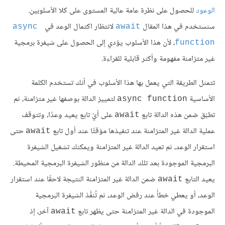
الوعود
للحصول على نظرة عامة عالية المستوى على كلا الأسلوبين.
سنستخدم في هذا المقال
لانتظار اكتمال الوعد في
async 
await
، لأن هذا الأسلوب يؤدي إلى الحصول على شيفرة برمجية
function
غير متزامنة مفهومة وأكثر قابلية للقراءة.
تتمثل الطريقة التي يعمل بها هذا الأسلوب في أنك تستخدم الكلمة
الأساسية
لتمييز الدالة بوصفها غير متزامنة، ثم
async function
تطبّق ضمن هذه الدالة تابع
على أيّ تابع يعيد وعدًا، وتتوقف
await
عملية الدالة غير المتزامنة عند تنفيذها مؤقتًا عند أول تابع
حتى
await
استقرار الوعد، ثم تعيد الدالة غير المتزامنة ويمكنك تشغيل الشيفرة
البرمجية الموجودة بعد تلك الدالة من منظور الشيفرة البرمجية المحيطة.
يعيد التابع
ضمن الدالة غير المتزامنة النتيجة لاحقًا عند استقرار
await
الوعد، أو يعطي خطأً عند رفض الوعد، ثم تُنفَّذ الشيفرة البرمجية
الموجودة في الدالة غير المتزامنة حتى يظهر تابع
آخر، إذ
await