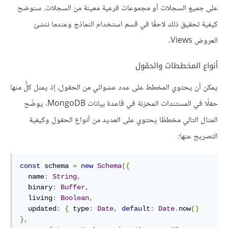
على جميع السجلات أو مجموعات فرعية معينة من السجلات. سنوضح
كيفية تحقيق ذلك لاحقًا في قسم استخدام النماذج وعندما ننشئ
العروض Views.
أنواع المخططات والحقول
يمكن أن يحتوي المخطط على عدد عشوائي من الحقول، إذ يمثل كلٌّ منها
حقلًا في المستندات المخزنة في قاعدة بيانات MongoDB. يوضّح
المثال التالي مخططًا يحتوي على العديد من أنواع الحقول وكيفية
التصريح عنها:
const
 schema 
=
new
Schema
({
  name
:
String
,
  binary
:
Buffer
,
  living
:
Boolean
,
  updated
:
{
 type
:
Date
,
default
:
Date
.
now
()
},