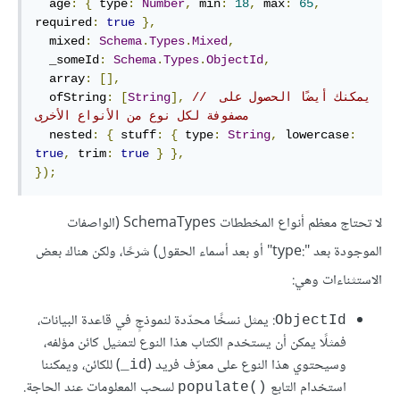
  age
:
{
 type
:
Number
,
 min
:
18
,
 max
:
65
,
required
:
true
},
  mixed
:
Schema
.
Types
.
Mixed
,
  _someId
:
Schema
.
Types
.
ObjectId
,
  array
:
[],
// يمكنك أيضًا الحصول على 
],
String
[
:
  ofString
مصفوفة لكل نوع من الأنواع الأخرى
  nested
:
{
 stuff
:
{
 type
:
String
,
 lowercase
:
true
,
 trim
:
true
}
},
});
لا تحتاج معظم أنواع المخططات SchemaTypes (الواصفات
الموجودة بعد "type:‎" أو بعد أسماء الحقول) شرحًا، ولكن هناك بعض
الاستثناءات وهي:
: يمثل نسخًا محدّدة لنموذجٍ في قاعدة البيانات،
ObjectId
فمثلًا يمكن أن يستخدم الكتاب هذا النوع لتمثيل كائن مؤلفه،
وسيحتوي هذا النوع على معرّف فريد (
) للكائن، ويمكننا
‎_id
استخدام التابع
لسحب المعلومات عند الحاجة.
populate()‎