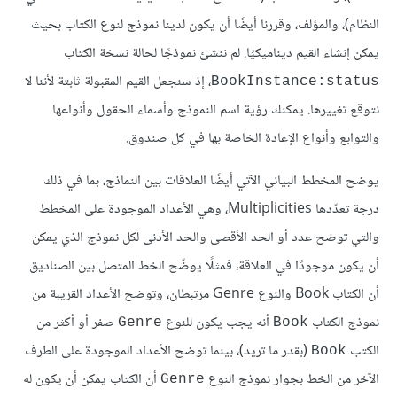
النظام)، والمؤلف، وقررنا أيضًا أن يكون لدينا نموذج لنوع الكتاب بحيث
يمكن إنشاء القيم ديناميكيًا. لم ننشئ نموذجًا لحالة نسخة الكتاب
، إذ سنجعل القيم المقبولة ثابتة لأننا لا
BookInstance:status
نتوقع تغييرها. يمكنك رؤية اسم النموذج وأسماء الحقول وأنواعها
والتوابع وأنواع الإعادة الخاصة بها في كل صندوق.
يوضح المخطط البياني الآتي أيضًا العلاقات بين النماذج، بما في ذلك
درجة تعدّدها Multiplicities، وهي الأعداد الموجودة على المخطط
والتي توضح عدد أو الحد الأقصى والحد الأدنى لكل نموذج الذي يمكن
أن يكون موجودًا في العلاقة، فمثلًا يوضّح الخط المتصل بين الصناديق
أن الكتاب Book والنوع Genre مرتبطان، وتوضح الأعداد القريبة من
نموذج الكتاب
أنه يجب يكون للنوع
صفر أو أكثر من
Genre
Book
الكتب
(بقدر ما تريد)، بينما توضح الأعداد الموجودة على الطرف
Book
الآخر من الخط بجوار نموذج النوع
أن الكتاب يمكن أن يكون له
Genre