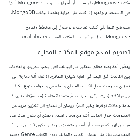
مكتبة Mongoose، بالرغم من أن أجزاءً من توثيق Mongoose أسهل
في الاستخدام والفهم إذا كنت على دراية بقاعدة بيانات MongoDB.
سنوضح فيما يلي كيفية تعريف والوصول إلى مخطط ونماذج
Mongoose لمثال موقع ويب المكتبة المحلية LocalLibrary.
تصميم نماذج موقع المكتبة المحلية
يفضَّل أخذ بضع دقائق للتفكير في البيانات التي يجب تخزينها والعلاقات
بين الكائنات قبل البدء في كتابة شيفرة النماذج، إذ نعلم أننا بحاجةٍ إلى
تخزين معلومات حول الكتب (العنوان والملخص والمؤلف ونوع الكتاب
ورقم ISBN)، وقد يكون لدينا نسخٌ متعددة متاحة (مع معرّفات فريدة
عامة وحالات توفرها وغير ذلك)، ويمكن أن نحتاج إلى تخزين مزيدٍ من
المعلومات حول المؤلف أكثر من مجرد اسمه، ويمكن أن يكون هناك عدة
مؤلفين لهم الاسم نفسه أو أسماء متشابهة. نريد أن نكون قادرين على فرز
المعلومات بناءً على عنوان الكتاب والمؤلف ونوع الكتاب Genre وفئته