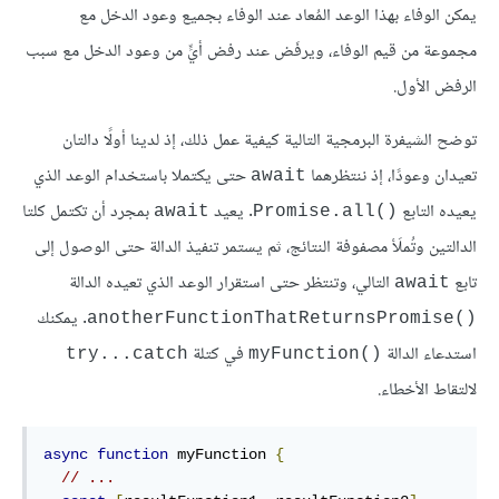
يمكن الوفاء بهذا الوعد المُعاد عند الوفاء بجميع وعود الدخل مع
مجموعة من قيم الوفاء، ويرفَض عند رفض أيٍّ من وعود الدخل مع سبب
الرفض الأول.
توضح الشيفرة البرمجية التالية كيفية عمل ذلك، إذ لدينا أولًا دالتان
تعيدان وعودًا، إذ ننتظرهما
حتى يكتملا باستخدام الوعد الذي
await
يعيده التابع
. يعيد
بمجرد أن تكتمل كلتا
await
Promise.all()‎
الدالتين وتُملَأ مصفوفة النتائج، ثم يستمر تنفيذ الدالة حتى الوصول إلى
تابع
التالي، وتنتظر حتى استقرار الوعد الذي تعيده الدالة
await
. يمكنك
anotherFunctionThatReturnsPromise()‎
استدعاء الدالة
في كتلة
try...catch
myFunction()‎
لالتقاط الأخطاء.
async
function
 myFunction 
{
// ...