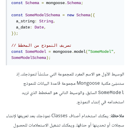
const
Schema
=
 mongoose
.
Schema
;
const
SomeModelSchema
=
new
Schema
({
  a_string
:
String
,
  a_date
:
Date
,
});
// تصريف النموذج من المخطط
const
SomeModel
=
 mongoose
.
model
(
"SomeModel"
,
SomeModelSchema
);
الوسيط الأول هو الاسم المفرد للمجموعة التي ستُنشَأ لنموذجك، إذ
ستنشِئ مكتبة Mongoose مجموعة قاعدة البيانات للنموذج
السابق، والوسيط الثاني هو المخطط الذي تريد
SomeModel
استخدامه في إنشاء النموذج.
ملاحظة
: يمكنك استخدام أصناف Classes نموذجك بعد تعريفها لإنشاء
سجلات أو تحديثها أو حذفها، ويمكنك تشغيل الاستعلامات للحصول