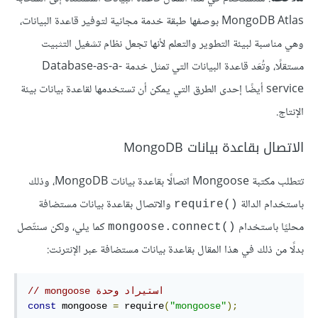
MongoDB Atlas بوصفها طبقة خدمة مجانية لتوفير قاعدة البيانات،
وهي مناسبة لبيئة التطوير والتعلم لأنها تجعل نظام تشغيل التثبيت
مستقلًا، وتُعَد قاعدة البيانات التي تمثل خدمة Database-as-a-
service أيضًا إحدى الطرق التي يمكن أن تستخدمها لقاعدة بيانات بيئة
الإنتاج.
الاتصال بقاعدة بيانات MongoDB
تتطلب مكتبة Mongoose اتصالًا بقاعدة بيانات MongoDB، وذلك
باستخدام الدالة
والاتصال بقاعدة بيانات مستضافة
require()‎
محليًا باستخدام
كما يلي، ولكن سنتّصل
mongoose.connect()‎
بدلًا من ذلك في هذا المقال بقاعدة بيانات مستضافة عبر الإنترنت:
// استيراد وحدة‫ mongoose
const
 mongoose 
=
 require
(
"mongoose"
);