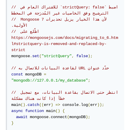
// اضبط‫ `strictQuery: false` للاشتراك العام في 
الترشيح وفق الخاصيات غير المُدرَجة في المخطط
// لأن هذا الخيار ‫يزيل تحذيرات Mongoose 7 
الأولية.
// اطّلع على‫ 
https://mongoosejs.com/docs/migrating_to_6.htm
l#strictquery-is-removed-and-replaced-by-
strict
mongoose
.
set
(
"strictQuery"
,
false
);
// ‫حدّد عنوان URL لقاعدة البيانات للاتصال به
const
 mongoDB 
=
"mongodb://127.0.0.1/my_database"
;
// انتظر حتى الاتصال بقاعدة البيانات، مع تسجيل 
خطأ إذا كانت هناك مشكلة
main
().
catch
((
err
)
=>
 console
.
log
(
err
));
async
function
 main
()
{
await
 mongoose
.
connect
(
mongoDB
);
}