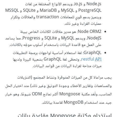
Node.js و io.js، ويدعم الأنواع المختلفة من لغات
PostgreSQL و MySQL و MariaDB و SQLite و MSSQL
ويتميز بدعمٍ قوي للمعامَلات transaction والعلاقات وتكرار
عمليات القراءة وغير ذلك.
Node ORM2: هو مدير علاقات الكائنات الخاص ببيئة
NodeJS، ويدعم MySQL و SQLite و Progress، مما يساعد
على العمل مع قاعدة البيانات باستخدام أسلوب موجَّه بالكائنات.
GraphQL: لغة استعلام أساسية لواجهات برمجة التطبيقات
API
restful
، وتحظى لغة GraphQL بشعبية كبيرة ولديها
ميزات متاحة لقراءة البيانات من قواعد البيانات.
يجب مراعاة كل من الميزات المتوفرة ونشاط المجتمع (التنزيلات
والمساهمات وتقارير الأخطاء وجودة التوثيق وغير ذلك) عند اختيار الحل
المناسب، وتُعَد مكتبة Mongoose أكثر نماذج ODM شيوعًا، وهو خيار
جيد عند استخدام MongoDB لقاعدة بياناتك.
استخدام مكتبة Mongoose وقاعدة بيانات