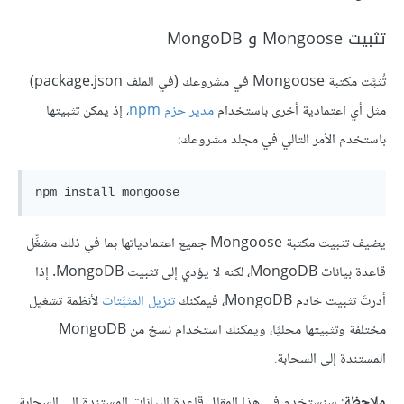
تثبيت Mongoose و MongoDB
تُثبَّت مكتبة Mongoose في مشروعك (في الملف package.json)
مثل أي اعتمادية أخرى باستخدام
مدير حزم npm
، إذ يمكن تثبيتها
باستخدم الأمر التالي في مجلد مشروعك:
يضيف تثبيت مكتبة Mongoose جميع اعتمادياتها بما في ذلك مشغِّل
قاعدة بيانات MongoDB، لكنه لا يؤدي إلى تثبيت MongoDB. إذا
أدرتَ تثبيت خادم MongoDB، فيمكنك
تنزيل المثبِّتات
لأنظمة تشغيل
مختلفة وتثبيتها محليًا، ويمكنك استخدام نسخ من MongoDB
المستندة إلى السحابة.
ملاحظة
: سنستخدم في هذا المقال قاعدة البيانات المستندة إلى السحابة