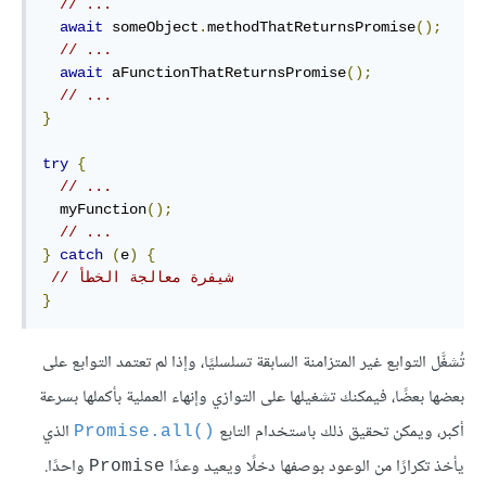
// ...
await
 someObject
.
methodThatReturnsPromise
();
// ...
await
 aFunctionThatReturnsPromise
();
// ...
}
try
{
// ...
  myFunction
();
// ...
}
catch
(
e
)
{
// شيفرة معالجة الخطأ
}
تُشغَّل التوابع غير المتزامنة السابقة تسلسليًا، وإذا لم تعتمد التوابع على
بعضها بعضًا، فيمكنك تشغيلها على التوازي وإنهاء العملية بأكملها بسرعة
أكبر، ويمكن تحقيق ذلك باستخدام التابع
الذي
Promise.all()‎
يأخذ تكرارًا من الوعود بوصفها دخلًا ويعيد وعدًا
واحدًا.
Promise