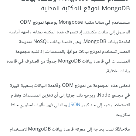
MongoDB لموقع المكتبة المحلية
سنستخدم في مثالنا مكتبة Mongoose بوصفها نموذج ODM
للوصول إلى بيانات مكتبتنا، إذ تتصرف هذه المكتبة بمثابة واجهة أمامية
لقاعدة بيانات MongoDB، وهي قاعدة بيانات NoSQL مفتوحة
المصدر تستخدم نموذج بيانات موجَّهًا بالمستندات، إذ تشبه مجموعة
المستندات في قاعدة بيانات MongoDB جدولًا من الصفوف في قاعدة
بيانات علاقية.
تحظى هذه المجموعة من نموذج ODM وقاعدة البيانات بشعبية كبيرة
في مجتمع Node، ويرجع ذلك جزئيًا إلى أن تخزين المستندات ونظام
الاستعلام يشبه إلى حد كبير
JSON
، وبالتالي فهو مألوف لمطوري جافا
سكريبت.
ملاحظة
: لست بحاجة إلى معرفة قاعدة بيانات MongoDB لاستخدام