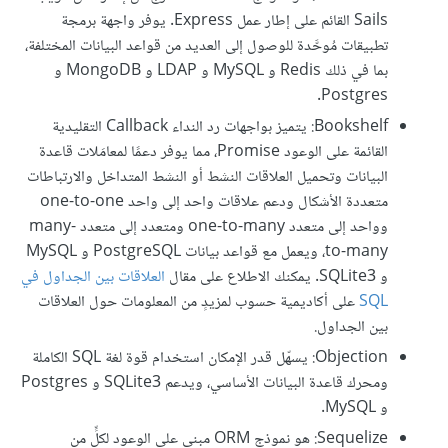
Sails القائم على إطار عمل Express. يوفر واجهة برمجة
تطبيقات مُوحَّدة للوصول إلى العديد من قواعد البيانات المختلفة،
بما في ذلك Redis و MySQL و LDAP و MongoDB و
Postgres.
Bookshelf: يتميز بواجهات رد النداء Callback التقليدية
القائمة على الوعود Promise، مما يوفر دعمًا لمعامَلات قاعدة
البيانات وتحميل العلاقات النشط أو النشط المتداخل والارتباطات
متعددة الأشكال ودعم علاقات واحد إلى واحد one-to-one
وواحد إلى متعدد one-to-many ومتعدد إلى متعدد many-
to-many، ويعمل مع قواعد بيانات PostgreSQL و MySQL
و SQLite3. يمكنك الاطلاع على مقال
العلاقات بين الجداول في
SQL
على أكاديمية حسوب لمزيدٍ من المعلومات حول العلاقات
بين الجداول.
Objection: يسهّل قدر الإمكان استخدام قوة لغة SQL الكاملة
ومحرك قاعدة البيانات الأساسي، ويدعم SQLite3 و Postgres
و MySQL.
Sequelize: هو نموذج ORM مبني على الوعود لكلٍّ من