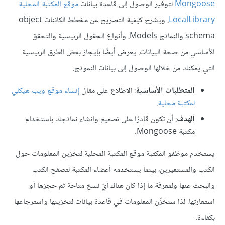
Mongoose
لتوفير الوصول إلى قاعدة بيانات
موقع المكتبة المحلية
LocalLibrary
، ويشرح كيفية التصريح عن مخطط الكائنات object
schema والنماذج Models، وأنواع الحقول الرئيسية والتحقق
الأساسي من صحة البيانات. يعرض أيضًا بإيجاز بعض الطرق الرئيسية
التي يمكنك من خلالها الوصول إلى بيانات النموذج.
المتطلبات الأساسية
: الاطلاع على مقال
إنشاء موقع ويب هيكلي
لمكتبة محلية
.
الهدف
: أن تكون قادرًا على تصميم وإنشاء نماذجك باستخدام
مكتبة Mongoose.
يستخدم موظفو المكتبة موقع المكتبة المحلية لتخزين المعلومات حول
الكتب والمستعيرين، بينما يستخدمه أعضاء المكتبة لتصفح الكتب
والبحث عنها ولمعرفة ما إذا كان هناك أيّ نسخ متاحة ثم حجزها أو
استعارتها. لذا سنخزّن المعلومات في قاعدة بيانات لتخزينها واسترجاعها
بكفاءة.