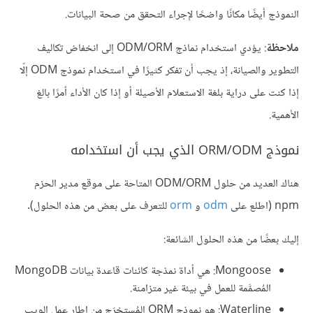
النموذج أيضًا مكانًا واضحًا لإجراء التحقق من صحة البيانات.
ملاحظة
: يؤدي استخدام نماذج ODM/ORM إلى انخفاض تكاليف
التطوير والصيانة، إذ يجب أن تفكر كثيرًا في استخدام نموذج ODM إلّا
إذا كنت على دراية بلغة الاستعلام الأصيلة أو إذا كان الأداء أمرًا بالغ
الأهمية.
نموذج ORM/ODM الذي يجب أن استخدامه
هناك العديد من حلول ODM/ORM المتاحة على موقع مدير الحزم
npm (اطلع على
odm
و
orm
للتعرف على بعض من هذه الحلول).
إليك بعضًا من هذه الحلول الشائعة:
Mongoose: هي أداة نمذجة كائنات قاعدة بيانات MongoDB
المُصمَّمة للعمل في بيئة غير متزامنة.
Waterline: هو نموذج ORM المُستخرَج من إطار عمل الويب