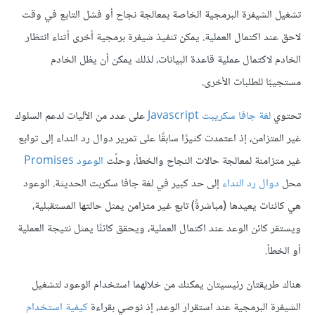
تشغيل الشيفرة البرمجية الخاصة بمعالجة نجاح أو فشل التابع في وقت
لاحق عند اكتمال العملية. يمكن تنفيذ شيفرة برمجية أخرى أثناء انتظار
الخادم لاكتمال عملية قاعدة البيانات، لذلك يمكن أن يظل الخادم
مستجيبًا للطلبات الأخرى.
تحتوي
لغة جافا سكريبت Javascript
على عدد من الآليات لدعم السلوك
غير المتزامن، إذ اعتمدت كثيرًا سابقًا على تمرير دوال رد النداء إلى توابع
غير متزامنة لمعالجة حالات النجاح والخطأ، وحلّت
الوعود Promises
محل
دوال رد النداء
إلى حد كبير في لغة جافا سكربت الحديثة. الوعود
هي كائنات يعيدها (مباشرةً) تابع غير متزامن يمثل حالتها المستقبلية،
ويستقر كائن الوعد عند اكتمال العملية، ويحقق كائنًا يمثل نتيجة العملية
أو الخطأ.
هناك طريقتان رئيسيتان يمكنك من خلالهما استخدام الوعود لتشغيل
الشيفرة البرمجية عند استقرار الوعد، إذ نوصي بقراءة
كيفية استخدام