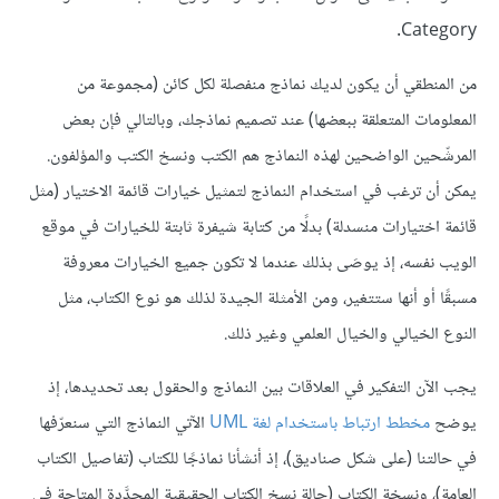
Category.
من المنطقي أن يكون لديك نماذج منفصلة لكل كائن (مجموعة من
المعلومات المتعلقة ببعضها) عند تصميم نماذجك، وبالتالي فإن بعض
المرشّحين الواضحين لهذه النماذج هم الكتب ونسخ الكتب والمؤلفون.
يمكن أن ترغب في استخدام النماذج لتمثيل خيارات قائمة الاختيار (مثل
قائمة اختيارات منسدلة) بدلًا من كتابة شيفرة ثابتة للخيارات في موقع
الويب نفسه، إذ يوصَى بذلك عندما لا تكون جميع الخيارات معروفة
مسبقًا أو أنها ستتغير، ومن الأمثلة الجيدة لذلك هو نوع الكتاب، مثل
النوع الخيالي والخيال العلمي وغير ذلك.
يجب الآن التفكير في العلاقات بين النماذج والحقول بعد تحديدها، إذ
يوضح
مخطط ارتباط باستخدام لغة UML
الآتي النماذج التي سنعرّفها
في حالتنا (على شكل صناديق)، إذ أنشأنا نماذجًا للكتاب (تفاصيل الكتاب
العامة)، ونسخة الكتاب (حالة نسخ الكتاب الحقيقية المحدَّدة المتاحة في