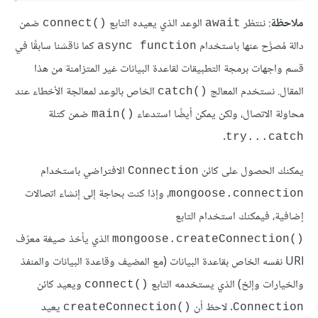
ملاحظة
: ننتظر
الوعد الذي يعيده التابع
ضمن
connect()‎
await
دالة مُصرَّح عنها باستخدام
كما ناقشنا سابقًا في
async function
قسم واجهات برمجة التطبيقات لقاعدة البيانات غير المتزامنة من هذا
المقال. نستخدم المعالج
الخاص بالوعد لمعالجة الأخطاء عند
catch()‎
محاولة الاتصال، ولكن يمكن أيضًا استدعاء
ضمن كتلة
main()‎
.
try...catch
يمكنك الحصول على كائن
الافتراضي باستخدام
Connection
، وإذا كنت بحاجة إلى إنشاء اتصالات
mongoose.connection
إضافية، فيمكنك استخدام التابع
الذي يأخذ صيغة معرّف
mongoose.createConnection()‎
URI نفسه الخاص بقاعدة البيانات (مع المضيف وقاعدة البيانات والمنفذ
والخيارات وإلخ) الذي يستخدمه التابع
ويعيد كائن
connect()‎
. لاحظ أن
يعيد
createConnection()‎
Connection