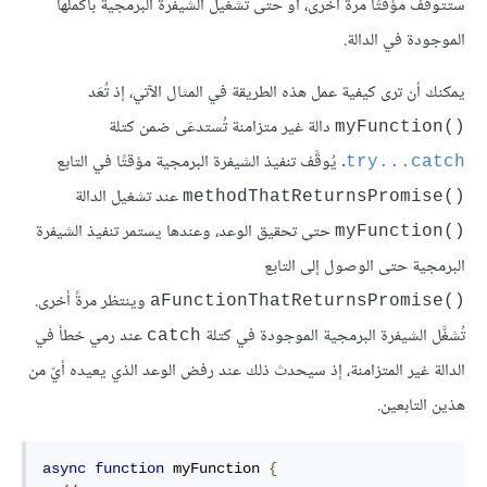
ستتوقف مؤقتًا مرةً أخرى، أو حتى تشغيل الشيفرة البرمجية بأكملها
الموجودة في الدالة.
يمكنك أن ترى كيفية عمل هذه الطريقة في المثال الآتي، إذ تُعَد
دالة غير متزامنة تُستدعَى ضمن كتلة
myFunction()‎
. يُوقََف تنفيذ الشيفرة البرمجية مؤقتًا في التابع
try...catch
عند تشغيل الدالة
methodThatReturnsPromise()‎
حتى تحقيق الوعد، وعندها يستمر تنفيذ الشيفرة
myFunction()‎
البرمجية حتى الوصول إلى التابع
وينتظر مرةً أخرى.
aFunctionThatReturnsPromise()‎
تُشغَّل الشيفرة البرمجية الموجودة في كتلة
عند رمي خطأ في
catch
الدالة غير المتزامنة، إذ سيحدث ذلك عند رفض الوعد الذي يعيده أيّ من
هذين التابعين.
async
function
 myFunction 
{