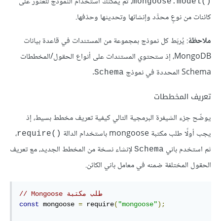
، ثم يمكنك استخدام النموذج للعثور على
mongoose.model()‎
كائنات من نوعٍ محدَّد وإنشائها وتحديثها وحذفها.
ملاحظة
: يُربَط كل نموذج بمجموعة من المستندات في قاعدة بيانات
MongoDB، إذ ستحتوي المستندات على أنواع الحقول/المخططات
Schema المحددة في نموذج
.
Schema
تعريف المخططات
يوضّح جزء الشيفرة البرمجية التالي كيفية تعريف مخطط بسيط، إذ
يجب أولًا طلب مكتبة mongoose باستخدام الدالة
،
require()‎
ثم استخدم باني
لإنشاء نسخة من المخطط الجديد، مع تعريف
Schema
الحقول المختلفة ضمنه في معامل باني الكائن.
// طلب مكتبة‫ Mongoose
const
 mongoose 
=
 require
(
"mongoose"
);