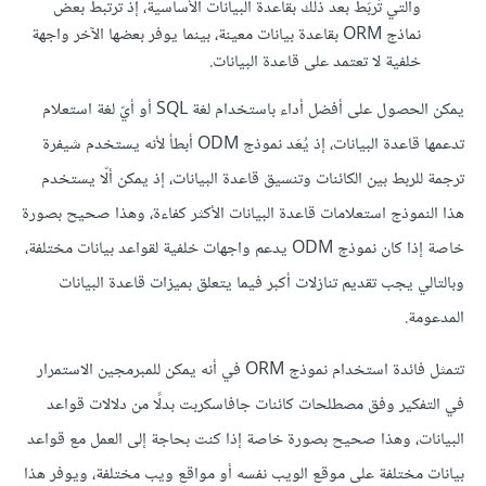
والتي تُربَط بعد ذلك بقاعدة البيانات الأساسية، إذ ترتبط بعض
نماذج ORM بقاعدة بيانات معينة، بينما يوفر بعضها الآخر واجهة
خلفية لا تعتمد على قاعدة البيانات.
يمكن الحصول على أفضل أداء باستخدام لغة SQL أو أيّ لغة استعلام
تدعمها قاعدة البيانات، إذ يُعَد نموذج ODM أبطأ لأنه يستخدم شيفرة
ترجمة للربط بين الكائنات وتنسيق قاعدة البيانات، إذ يمكن ألّا يستخدم
هذا النموذج استعلامات قاعدة البيانات الأكثر كفاءة، وهذا صحيح بصورة
خاصة إذا كان نموذج ODM يدعم واجهات خلفية لقواعد بيانات مختلفة،
وبالتالي يجب تقديم تنازلات أكبر فيما يتعلق بميزات قاعدة البيانات
المدعومة.
تتمثل فائدة استخدام نموذج ORM في أنه يمكن للمبرمجين الاستمرار
في التفكير وفق مصطلحات كائنات جافاسكربت بدلًا من دلالات قواعد
البيانات، وهذا صحيح بصورة خاصة إذا كنت بحاجة إلى العمل مع قواعد
بيانات مختلفة على موقع الويب نفسه أو مواقع ويب مختلفة، ويوفر هذا