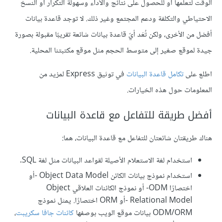
الوقت لتعلمها أو للحصول على نتائج والأداء وسهولة التكرار أو النسخ
الاحتياطي والتكلفة ودعم المجتمع وغير ذلك. لا توجد قاعدة بيانات
أفضل من الأخرى، ولكن تُعَد أيّ قاعدة بيانات شائعة تقريبًا مقبولة بصورة
جيدة لموقع صغير إلى متوسط الحجم مثل موقع مكتبتنا المحلية.
اطلع على
تكامل قاعدة البيانات
في توثيق Express لمزيد من
المعلومات حول هذه الخيارات.
أفضل طريقة للتفاعل مع قاعدة البيانات
هناك طريقتان شائعتان للتفاعل مع قاعدة البيانات، هما:
استخدام لغة الاستعلام الأصيلة لقواعد البيانات مثل لغة SQL.
استخدام نموذج بيانات الكائن Object Data Model -أو
اختصارًا ODM- أو نموذج الكائنات العلاقي Object
Relational Model -أو ORM اختصارًا. يمثل نموذج
ODM/ORM بيانات موقع الويب بوصفها
كائنات جافا سكريبت
،