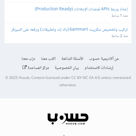
إعداد وربط APIs لمنصات الإعلانات (Production Ready)
منذ 1 ساعة
تركيب وتخصيص سكريبت 6ammart (باك إند وتطبيقات) ورفعه على السيرفر 
والمتجر
منذ 2 ساعة
عن أكاديمية حسوب
الأسئلة الشائعة
اكتب معنا
درّب معنا
إرشادات الاستخدام
بيان الخصوصية
مركز المساعدة
© 2025
Hsoub
.
Content licensed under
CC BY-NC-SA 4.0
unless mentioned
otherwise.