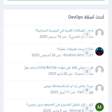
أحدث أسئلة DevOps
ما هي المشكلات الأمنية في الحوسبة السحابية؟
1
محمد فائز العامري2 · نشر
16 سبتمبر 2025
لماذا لا يوجد تطبيقات عملية؟
2
Ibrahim Ahmed21 · نشر
26 أغسطس 2025
هل بحصولي فقط على شهاده ccna &ccnp ساجد عمل
3
مصعب محمد2 · نشر
26 مايو 2025
سيرفر خاص بك او عام لاستضافة دومين
4
Fahd Ggg · نشر
11 أبريل 2025
كيف يمكن تشغيل المشروع على المتصفح بدون دومين؟
2
Mnnvg Mnbgv · نشر
5 مارس 2025