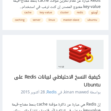
Redis عبارة عن نظام تخزين مؤقّت cache بنمط مفتاح-قيمة
key-value مفتوح المصدر. إن كنت ترغب في استخدام...
أوبنتو
redis
cluster
key-value
cache
caching
server
linux
master-slave
ubuntu
كيفية النسخ الاحتياطي لبيانات Redis على
Ubuntu
بواسطة kinan mawed، في
Redis
،
28 أكتوبر 2015
إنّ Redis هي عبارة عن ذاكرة مؤقتة cache بنمط مفتاح-قيمة
key-value ومَخزَن في الذاكرة (أي قاعدة بيانات) والتي يمكن...