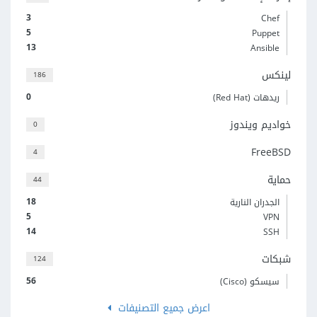
3
Chef
5
Puppet
13
Ansible
لينكس
186
0
ريدهات (Red Hat)
خواديم ويندوز
0
FreeBSD
4
حماية
44
18
الجدران النارية
5
VPN
14
SSH
شبكات
124
56
سيسكو (Cisco)
اعرض جميع التصنيفات