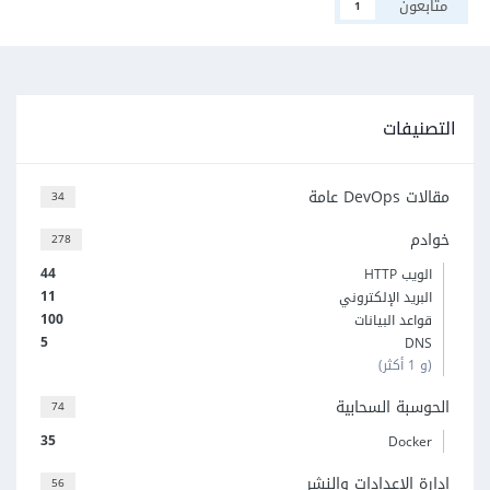
متابعون
1
التصنيفات
مقالات DevOps عامة
34
خوادم
278
44
الويب HTTP
11
البريد الإلكتروني
100
قواعد البيانات
5
DNS
(و 1 أكثر)
الحوسبة السحابية
74
35
Docker
إدارة الإعدادات والنشر
56