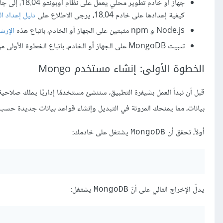
كيفية إعدادها على خادم 18.04، يرجى الاطلاع على
دليل إعداد ال
Node.js و npm مثبتين على الجهاز أو الخادم، باتباع هذه
الإرشادات
تثبيت MongoDB على الجهاز أو الخادم، باتباع الخطوة الأولى من
الخطوة الأولى: إنشاء مستخدم Mongo
قبل أن نبدأ العمل بشيفرة التطبيق، سننشئ مستخدمًا إداريًا يملك صلاحي
بيانات، مما يمنحك المرونة في التبديل وإنشاء قواعد بيانات جديدة حسب 
أولاً، تحقق أن
يشتغل على خادمك:
MongoDB
يدلّ الإخراج التالي على أنّ
يشتغل:
MongoDB