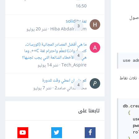
16:50
وصول
لغة solidity
3
Hiba Abdalrheem · نشر
20 يوليو
ما هي أفضل المصادر المجانية (كورسات،
كتب، أدوات) لتعلّم واحترام لغة C++، وما
4
هي أهم الأخطاء الشائعة التي يجب تجنبها؟
Tech_Aspire · نشر
14 يوليو
ة ثلاث نقاط
كم علي ان اعطي وقت للدورة
4
محمد سداتي صامد2 · نشر
7 يوليو
db
.
cre
تابعنا على
{
    us
    pw
    ro
}