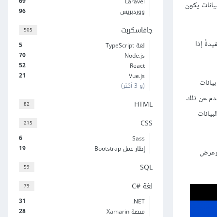
69
Laravel
بيانات يكون
96
ووردبريس
جافاسكربت
505
MongoD مفيدةً إذا
5
لغة TypeScript
70
Node.js
52
React
21
Vue.js
يانات
(و 3 أكثر)
ات المستخدم عن ذلك
HTML
82
بيانات
CSS
215
6
Sass
19
إطار عمل Bootstrap
 وعرض
SQL
59
لغة C#‎
79
31
‎.NET
28
منصة Xamarin