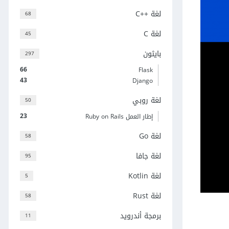
لغة C++‎
68
لغة C
45
بايثون
297
66
Flask
43
Django
لغة روبي
50
23
إطار العمل Ruby on Rails
لغة Go
58
لغة جافا
95
لغة Kotlin
5
لغة Rust
58
برمجة أندرويد
11