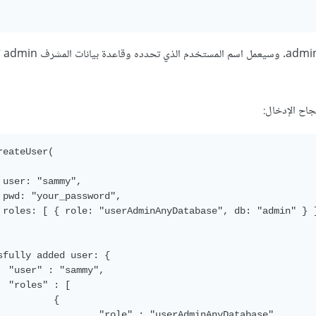
سينشئ هذا ال
جاح الإدخال:
reateUser(

 user: "sammy",

 pwd: "your_password",

 roles: [ { role: "userAdminAnyDatabase", db: "admin" } ]
sfully added user: {

  "user" : "sammy",

  "roles" : [

          {

                  "role" : "userAdminAnyDatabase",
