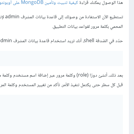
هذا الوصول يمكنك قراءة
كيفية تثبيت وتأمين MongoDB على أوبونتو 18.04
تستطيع الآن الاستفادة من وصولك إلى قاعدة بيانات المشرف admin لإنشاء مستخدم يمتلك الأذونات
المحمي بكلمة مرور لقواعد بيانات التطبيق.
حدّد في الصّدفة shell، أنك تريد استخدام قاعدة بيانات المشرف admin لإنشاء مستخدمك:
بعد ذلك، أنشئ دورًا (role) وكلمة مرور عبر إضافة اسم مستخدم وكلمة مرور باستخدام الأمر
قبل كل سطر حتى يكتمل تنفيذ الأمر. تأكد من تغيير المستخدم وكلمة المر