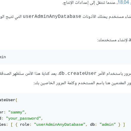
، عندما تنتقل إلى إعدادات الإنتاج.
التي تتيح ال
userAdminAnyDatabase
. بعد كتابة هذا الأمر، ستُظهِر الصدف
db.createUser
ور المقدمين هنا باسم المستخدم وكلمة المرور الخاصين بك:
ateUser
(
er
:
"sammy"
,
d
:
"your_password"
,
les
:
[
{
 role
:
"userAdminAnyDatabase"
,
 db
:
"admin"
}
]