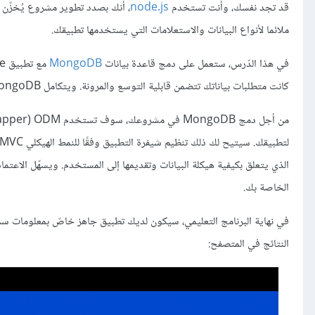
قد تجد نفسك، وأنت تستخدم
node.js
، أنك بصدد تطوير مشروع يُخزّن ال
ملائما لأنواع البيانات والاستعلامات التي يستخدمها تطبيقك.
في هذا الدّرس، ستعمل على دمج قاعدة بيانات
MongoDB
مع تطبيق Node موجودٍ سلفًا. يمكن أن تكون قواعد البيانات
كانت متطلبات بياناتك تتضمن قابلية التوسع والمرونة. ويتكامل MongoDB جيدًا مع Node لأنه مصمم للعمل بشكل غير متزامن مع
من أجل دمج MongoDB في مشروعك، سوف تستخدم Object Document Mapper) ODM) الخاص ب
الذي يتعلق بكيفية هيكلة البيانات وتقديمها إلى المستخدم. ويسهّل الاعتما
الخاصة بك.
في نهاية البرنامج التعليمي، سيكون لديك تطبيق جاهز خاصّ بمعلومات
النتائج في المتصفح: