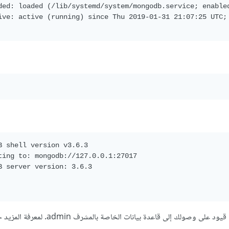
ded: loaded (/lib/systemd/system/mongodb.service; enabled
ive: active (running) since Thu 2019-01-31 21:07:25 UTC; 
B shell version v3.6.3

ting to: mongodb://127.0.0.1:27017

B server version: 3.6.3

ستظهر لك بعض التحذيرات الإدارية عند فتح الصدفة (shell) نظرًا لغياب قيود على وصولك إلى قا