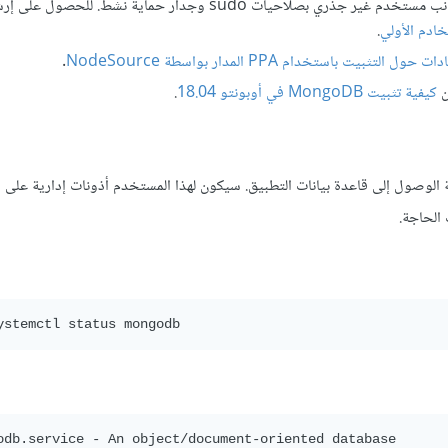
جهاز أو خادم تطوير محلي يعمل على نظام أوبونتو 18.04، إلى جانب مستخدم غير جذري بصلاحيات sudo وجدار حم
خادم الأولي
.
 حول التثبيت باستخدام PPA المدار بواسطة NodeSource
.
كيفية تثبيت MongoDB في أوبونتو 18.04
.
ة الوصول إلى قاعدة بيانات التطبيق. سيكون لهذا المستخدم أذونات إدارية على 
الحاجة.
odb.service - An object/document-oriented database
