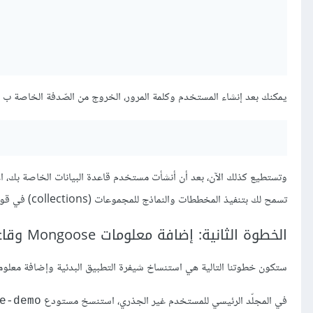
يمكنك بعد إنشاء المستخدم وكلمة المرور، الخروج من الصّدفة الخاصة ب Mongo:
وتستطيع كذلك الآن، بعد أن أنشأت مستخدم قاعدة البيانات الخاصة بك، ال
تسمح لك بتنفيذ المخططات والنماذج للمجموعات (collections) في قواعد بياناتك.
الخطوة الثانية: إضافة معلومات Mongoose وقاعدة البيانات إلى المشروع
ستكون خطوتنا التالية هي استنساخ شيفرة التطبيق البدئية وإضافة معلومات Mongoose وقاعدة بيانات MongoDB إلى الم
في المجلّد الرئيسي للمستخدم غير الجذري، استنسخ مستودع
e-demo