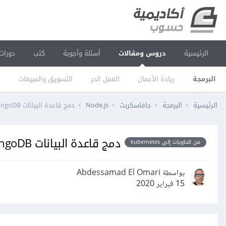
الرئيسية
دروس ومقالات
أسئلة وأجوبة
كتب
دورات
البرمجة
ريادة الأعمال
العمل الحر
التسويق والمبيعات
ا
الرئيسية
البرمجة
جافاسكربت
Node.js
دمج قاعدة البيانات MongoDB في تطبيقك Node
دمج قاعدة البيانات MongoDB في تطبيقك Node
من الحاويات إلى kubernetes
بواسطة Abdessamad El Omari
15 فبراير 2020