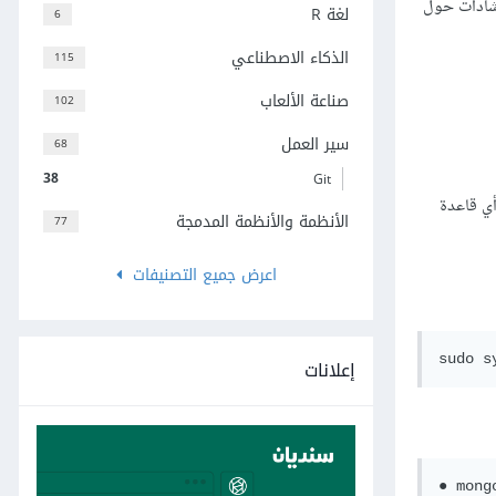
اية نشط. للحصول على إرشادات حول
لغة R
6
الذكاء الاصطناعي
115
صناعة الألعاب
102
سير العمل
68
38
Git
أي قاعدة
الأنظمة والأنظمة المدمجة
77
اعرض جميع التصنيفات
إعلانات
● mong