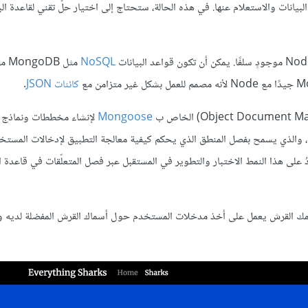
بيانات والاستعلام عنها. في هذه الحالة، ستحتاج إلى اختيار حلّ تقني لقاعدة ال
NoSQL
مثل B
كائنات JSON
.
Mongoose
لإنشاء مخططات ونماذج ب
لتطبيقك. سيتيح لك ذلك تنظيم شيفرة التطبيق وفقًا للنمط الهيكلي MVC، والذي يسمح بفصل المنطق الذي يحكم كيفية معالجة التطبيق لإدخال
دُ على هذا النمط الاختبار والتطوير في المستقبل عبر فصل المتعلّقات في قاعدة ال
 سمك القرش يعمل على أخذ مدخلات المستخدم حول أسماك القرش المفضلة لديه