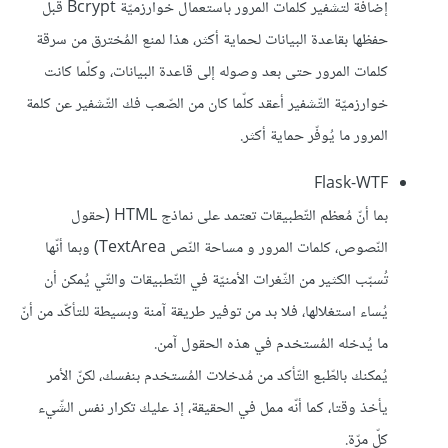
إضافة لتشفير كلمات المرور باستعمال خوارزميّة Bcrypt قبل
حفظها بقاعدة البيانات لحماية أكثر، هذا لمنع المُخترق من سرقة
كلمات المرور حتى بعد وصوله إلى قاعدة البيانات، وكلّما كانت
خوارزميّة التّشفير أعقد كلّما كان من الصّعب فك التّشفير عن كلمة
المرور ما يُوفّر حماية أكثر.
Flask-WTF
بما أنّ مُعظم التّطبيقات تعتمد على نماذج HTML (حقول
النّصوص، كلمات المرور و مساحة النّص TextArea) وبما أنّها
تُسبّب الكثير من الثّغرات الأمنيّة في التّطبيقات والتّي يُمكن أن
يُساء استغلالها، فلا بد من توفير طريقة آمنة وبسيطة للتأكّد من أنّ
ما يُدخله المُستخدم في هذه الحقول آمن.
يُمكنك بالطّبع التّأكد من مُدخلات المُستخدم بنفسك، لكنّ الأمر
يأخذ وقتا، كما أنّه ممل في الحقيقة، إذ عليك تكرار نفس الشّيء
كلّ مرّة.