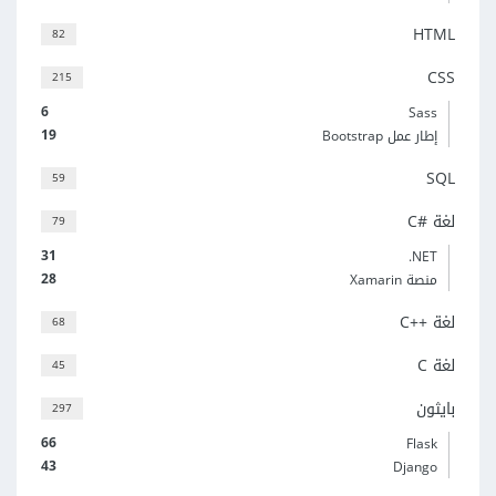
HTML
82
CSS
215
6
Sass
19
إطار عمل Bootstrap
SQL
59
لغة C#‎
79
31
‎.NET
28
منصة Xamarin
لغة C++‎
68
لغة C
45
بايثون
297
66
Flask
43
Django