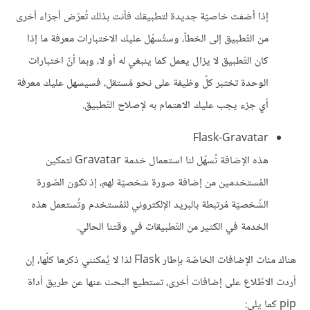
إذا أضفت خاصيّة جديدة لتطبيقك فأنت بذلك تُعرّض أجزاء أخرى
من التّطبيق إلى الخطأ، وستُسهّل عليك الاختبارات معرفة ما إذا
كان التّطبيق لا يزال يعمل كما ينبغي له أو لا، وبما أنّ اختبارات
الوحدة تختبر كلّ وظيفة على نحو مُستقل، فسيسهل عليك معرفة
أي جزء يجب عليك الاهتمام به لإصلاح التّطبيق.
Flask-Gravatar
هذه الإضافة تُسهّل لنا استعمال خدمة Gravatar لتمكين
المُستخدمين من إضافة صورة شخصيّة لهم، إذ تكون الصّورة
الشّخصيّة مُرتبطة بالبريد الإلكتروني للمُستخدم وتُستعمل هذه
الخدمة في الكثير من التّطبيقات في وقتنا الحالي.
هناك مئات الإضافات الخاصّة بإطار Flask لذا لا يُمكنني ذكرها كلّها، إن
أردت الاطّلاع على إضافات أخرى، تستطيع البحث عنها عن طريق أداة
pip كما يلي: