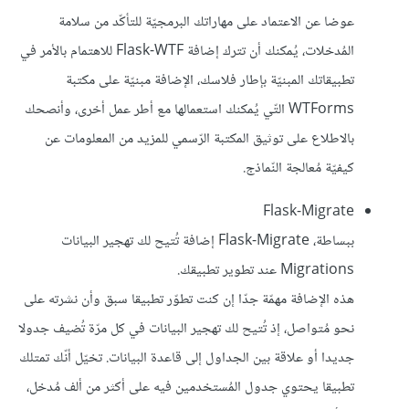
عوضا عن الاعتماد على مهاراتك البرمجيّة للتأكّد من سلامة
المُدخلات، يُمكنك أن تترك إضافة Flask-WTF للاهتمام بالأمر في
تطبيقاتك المبنيّة بإطار فلاسك، الإضافة مبنيّة على مكتبة
WTForms التّي يُمكنك استعمالها مع أطر عمل أخرى، وأنصحك
بالاطلاع على توثيق المكتبة الرّسمي للمزيد من المعلومات عن
كيفيّة مُعالجة النّماذج.
Flask-Migrate
ببساطة، Flask-Migrate إضافة تُتيح لك تهجير البيانات
Migrations عند تطوير تطبيقك.
هذه الإضافة مهمّة جدّا إن كنت تطوّر تطبيقا سبق وأن نشرته على
نحو مُتواصل، إذ تُتيح لك تهجير البيانات في كل مرّة تُضيف جدولا
جديدا أو علاقة بين الجداول إلى قاعدة البيانات. تخيّل أنّك تمتلك
تطبيقا يحتوي جدول المُستخدمين فيه على أكثر من ألف مُدخل،