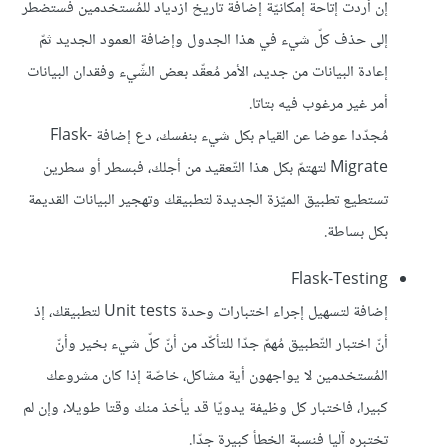
إن أردت إتاحة إمكانيّة إضافة تاريخ ازدياد للمُستخدمين فستضطر
إلى حذف كلّ شيء في هذا الجدول وإضافة العمود الجديد ثمّ
إعادة البيانات من جديد، الأمر مُعقّد بعض الشّيء وفقدان البيانات
أمر غير مرغوب فيه بتاتا.
مُجدّدا عوضا عن القيام بكل شيء بنفسك، دع إضافة Flask-
Migrate لتهتمّ بكل هذا التّعقيد من أجلك، فبسطر أو سطرين
تستطيع تطبيق الميّزة الجديدة لتطبيقك وتهجير البيانات القديمة
بكل بساطة.
Flask-Testing
إضافة لتسهيل إجراء اختبارات وحدة Unit tests لتطبيقك، إذ
أنّ اختبار التّطبيق مُهمّ جدّا للتأكّد من أنّ كلّ شيء بخير وأنّ
المُستخدمين لا يواجهون أية مشاكل، خاصّة إذا كان مشروعك
كبيرا، فاختبار كل وظيفة يدويّا قد يأخذ منك وقتا طويلا، وإن لم
تختبره آليا فنسبة الخطأ كبيرة جدّا.