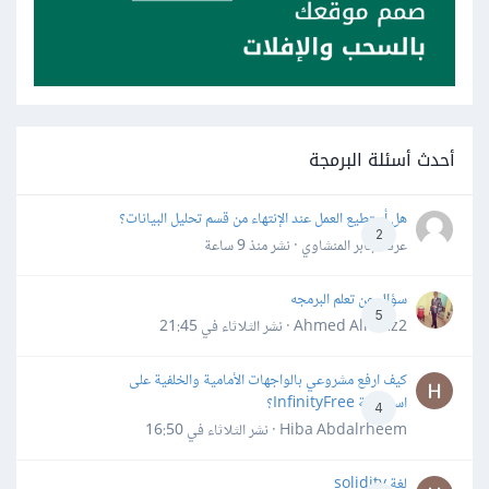
أحدث أسئلة البرمجة
هل أستطيع العمل عند الإنتهاء من قسم تحليل البيانات؟
2
عرفه جابر المنشاوي · نشر
منذ 9 ساعة
سؤال عن تعلم البرمجه
5
Ahmed Alhafiz2 · نشر
الثلاثاء في 21:45
كيف ارفع مشروعي بالواجهات الأمامية والخلفية على
استضافة InfinityFree؟
4
Hiba Abdalrheem · نشر
الثلاثاء في 16:50
لغة solidity