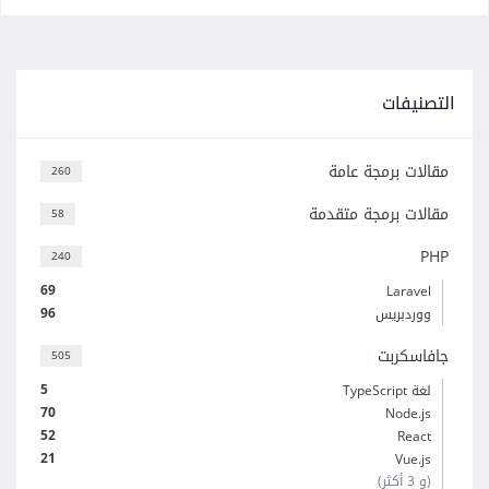
التصنيفات
مقالات برمجة عامة
260
مقالات برمجة متقدمة
58
PHP
240
69
Laravel
96
ووردبريس
جافاسكربت
505
5
لغة TypeScript
70
Node.js
52
React
21
Vue.js
(و 3 أكثر)