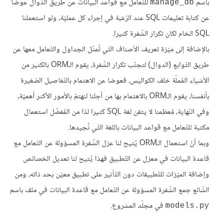
باسم
للتّعامل مع قواعد البيانات عن طريق الدّوال عوضا
manage_db
عن كتابة تعليمات SQL عند الرّغبة في إجراء كل عمليّة، ولو استعملنا
SQL الخام لكان تكرار الشّفرة كثيرا.
بالإضافة إلى ميّزة تعريف الأصناف التّي تُمثّل الجداول والتّعامل معها عن
طريق التّوابع (الدوال) لتجنّب تكرار الشّفرة، يقوم الـORM بالكثير من
الأشياء المُملّة خلف الكواليس، فعوضا عن الاهتمام بالتّفاصيل الصّغيرة
بأنفسنا، يقوم الـORM بالاهتمام بها من أجلنا لنهتمّ بالأمور الأكثر أهميّة،
وفي النّهاية، مُعظمنا لا يتقن لغة SQL كثيرا لذا من المُفضّل استعمال
مكتبة للتّعامل مع قواعد البيانات باللغة التّي نُجيدها.
وبما أنّ استعمال الـORM يُتيح لنا عزل الشّفرة المسؤولة عن التّعامل مع
قاعدة البيانات في معزل عن التّطبيق فهذا يُتيح لنا تعديل الخصائص
وإضافة الميّزات للتّطبيقات دون التّأثير على تطبيق معيّن بحد ذاته، ومن
الشّائع جمع الشّفرة المسؤولة عن التّعامل مع قاعدة البيانات في ملف باسم
في مجلّد المشروع.
models.py