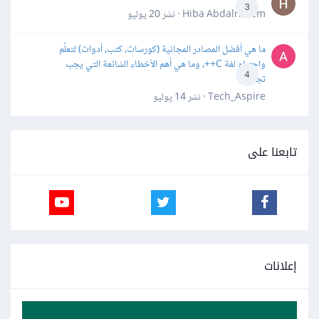
3
Hiba Abdalrheem · نشر
20 يوليو
ما هي أفضل المصادر المجانية (كورسات، كتب، أدوات) لتعلّم
واحترام لغة C++، وما هي أهم الأخطاء الشائعة التي يجب
4
تجنبها؟
Tech_Aspire · نشر
14 يوليو
تابعنا على
إعلانات