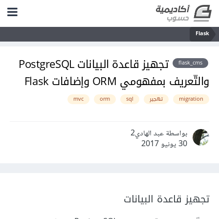
Flask
تجهيز قاعدة البيانات PostgreSQL
flask_cms
والتّعريف بمفهومي ORM وإضافات Flask
migration
تهجير
sql
orm
mvc
بواسطة عبد الهادي2
30 يونيو 2017
تجهيز قاعدة البيانات