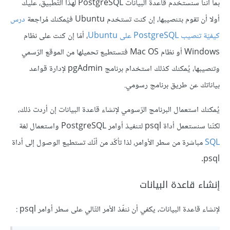
بما أنّنا سنستخدم قاعدة البيانات PostgreSQL لهذا التّطبيق، عليك
أولا أن تقوم بتنصيبها، إن كنت تستخدم Ubuntu فيُمكنك مُراجعة
درس
كيفيّة تنصيب PostgreSQL على Ubuntu
، أمّا إن كنت على نظام
Windows أو نظام Mac OS فتستطيع تحميلها من الموقع الرّسمي
وتنصيبها، يُمكنك كذلك استخدام برنامج pgAdmin لإدارة قواعد
بياناتك عن طريق برنامج رسومي.
يُمكنك استعمال البرنامج الرّسومي لإنشاء قاعدة البيانات إن أردت ذلك،
لكنّنا سنستعمل أداة psql لتنفيذ أوامر PostgreSQL واستعمال لغة
SQL
مباشرة من سطر الأوامر، لذا تأكّد من أنّك تستطيع الوصول إلى أداة
psql.
إنشاء قاعدة البيانات
لإنشاء قاعدة البيانات، يكفي أن ننفّذ الأمر التّالي على سطر أوامر psql :