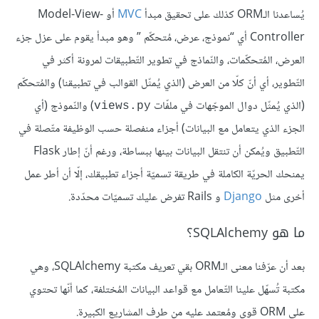
يُساعدنا الـORM كذلك على تحقيق مبدأ
MVC
أو Model-View-
Controller أي “نموذج، عرض، مُتحكّم ” وهو مبدأ يقوم على عزل جزء
العرض، المُتحكّمات، والنّماذج في تطوير التّطبيقات لمرونة أكثر في
التّطوير، أي أنّ كلّا من العرض (الذي يُمثّل القوالب في تطبيقنا) والمُتحكّم
(الذي يُمثّل دوال الموجّهات في ملفّات
) والنّموذج (أي
views.py
الجزء الذي يتعامل مع البيانات) أجزاء منفصلة حسب الوظيفة متّصلة في
التّطبيق ويُمكن أن تنتقل البيانات بينها ببساطة، ورغم أنّ إطار Flask
يمنحك الحريّة الكاملة في طريقة تسميّة أجزاء تطبيقك، إلّا أن أطر عمل
أخرى مثل
Django
و Rails تفرض عليك تسميّات محدّدة.
ما هو SQLAlchemy؟
بعد أن عرّفنا معنى الـORM بقي تعريف مكتبة SQLAlchemy، وهي
مكتبة تُسهّل علينا التّعامل مع قواعد البيانات المُختلفة، كما أنّها تحتوي
على ORM قوي ومُعتمد عليه من طرف المشاريع الكبيرة.