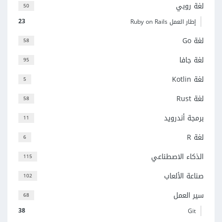
لغة روبي
50
23
إطار العمل Ruby on Rails
لغة Go
58
لغة جافا
95
لغة Kotlin
5
لغة Rust
58
برمجة أندرويد
11
لغة R
6
الذكاء الاصطناعي
115
صناعة الألعاب
102
سير العمل
68
38
Git