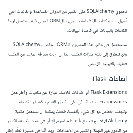
تحتوي SQLAlchemy على الكثير من الدّوال المُساعدة والكائنات التّي
تُسهّل عليك كتابة SQL بلغة بايثون، والORM المبني فيه يُستعمل لربط
الكائنات بالبيانات في قاعدة البيانات.
سنستعمل في غالب هذا المشروع الـORM الخاص بـSQLAlchemy
ولن نتطرّق إلى بقيّة ميّزات المكتبة، لذا إن أردت معرفة المزيد عن المكتبة
فعليك بالتّوثيق الرّسمي.
إضافات Flask
Flask Extensions أو إضافات فلاسك عبارة عن مكتبات وأطر عمل
Frameworks مبنيّة لتُسهّل على المُطوّر القيام بالأشياء المُفصّلة
وتجنّب التّعامل مع كل شيء بأنفسنا، فمثلا، يُمكننا أن نستعمل مكتبة
SQLAlchemy مع تطبيق Flask مُباشرة، إلّا أن في هذه الطّريقة الكثير
من الأمور غير المُهمّة والكثير من الإعدادات، وبما أنّنا في مسيرة تعلّم إطار