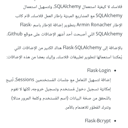
فلاسك لا كيفيّة استعمال SQLAlchemy، ولتسهيل استعمال
SQLAlchemy مع المشاريع المبنيّة بإطار العمل فلاسك، قام كاتب
الإطار Armin Ronacher بتطوير إضافة للإطار باسم Flask-
SQLAlchemy التّي أصبحت أحد أشهر الإضافات على موقع Github.
بالإضافة إلى Flask-SQLAlchemy هناك الكثير من الإضافات التّي
يُمكننا استعمالها لتطوير تطبيقات فلاسك، وإليك بعضا من هذه الإضافات:
Flask-Login
إضافة لتسهيل التّعامل مع جلسات المُستخدمين Sessions، تُتيح
إمكانيّة تسجيل دخول مُستخدم وتسجيل خروجه، لكنّها لا تقوم
بالتّحقق من صحّة البيانات (اسم المُستخدم وكلمة المرور مثالا)
وتترك المُطوّر للاهتمام بالأمر.
Flask-Bcrypt