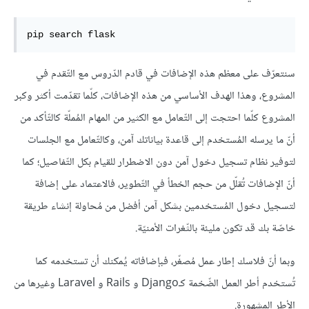
pip search flask
سنتعرّف على معظم هذه الإضافات في قادم الدّروس مع التّقدم في
المشروع، وهذا الهدف الأساسي من هذه الإضافات، كلّما تقدّمت أكثر وكبر
المشروع كلّما احتجت إلى التّعامل مع الكثير من المهام المُملّة كالتّأكد من
أنّ ما يرسله المُستخدم إلى قاعدة بياناتك آمن، وكالتّعامل مع الجلسات
لتوفير نظام تسجيل دخول آمن دون الاضطرار للقيام بكل التّفاصيل؛ كما
أنّ الإضافات تُقلّل من حجم الخطأ في التّطوير، فالاعتماد على إضافة
لتسجيل دخول المُستخدمين بشكل آمن أفضل من مُحاولة إنشاء طريقة
خاصّة بك قد تكون مليئة بالثّغرات الأمنيّة.
وبما أنّ فلاسك إطار عمل مُصغّر، فبإضافاته يُمكنك أن تستخدمه كما
تُستخدم أطر العمل الضّخمة كـDjango و Rails و Laravel وغيرها من
الأطر المشهورة.