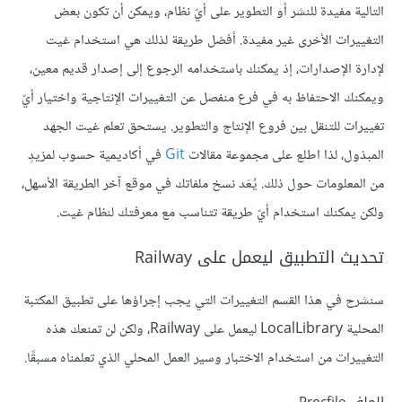
التالية مفيدة للنشر أو التطوير على أيّ نظام، ويمكن أن تكون بعض
التغييرات الأخرى غير مفيدة. أفضل طريقة لذلك هي استخدام غيت
لإدارة الإصدارات، إذ يمكنك باستخدامه الرجوع إلى إصدار قديم معين،
ويمكنك الاحتفاظ به في فرع منفصل عن التغييرات الإنتاجية واختيار أيّ
تغييرات للتنقل بين فروع الإنتاج والتطوير. يستحق تعلم غيت الجهد
المبذول، لذا اطلع على مجموعة مقالات
Git
في أكاديمية حسوب لمزيدٍ
من المعلومات حول ذلك. يُعَد نسخ ملفاتك في موقع آخر الطريقة الأسهل،
ولكن يمكنك استخدام أيّ طريقة تتناسب مع معرفتك لنظام غيت.
تحديث التطبيق ليعمل على Railway
سنشرح في هذا القسم التغييرات التي يجب إجراؤها على تطبيق المكتبة
المحلية LocalLibrary ليعمل على Railway، ولكن لن تمنعك هذه
التغييرات من استخدام الاختبار وسير العمل المحلي الذي تعلمناه مسبقًا.
الملف Procfile