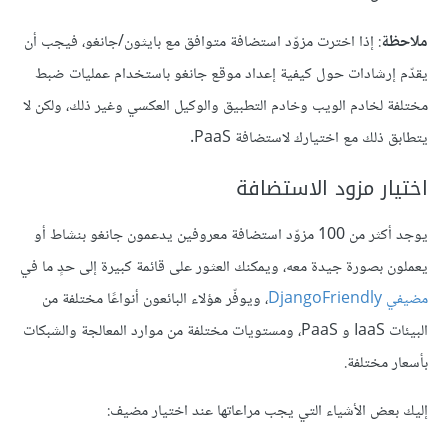
ملاحظة
: إذا اخترت مزوّد استضافة متوافق مع بايثون/جانغو، فيجب أن
يقدّم إرشادات حول كيفية إعداد موقع جانغو باستخدام عمليات ضبط
مختلفة لخادم الويب وخادم التطبيق والوكيل العكسي وغير ذلك، ولكن لا
يتطابق ذلك مع اختيارك لاستضافة PaaS.
اختيار مزود الاستضافة
يوجد أكثر من 100 مزوّد استضافة معروفين يدعمون جانغو بنشاط أو
يعملون بصورة جيدة معه، ويمكنك العثور على قائمة كبيرة إلى حدٍ ما في
مضيفي DjangoFriendly
، ويوفّر هؤلاء البائعون أنواعًا مختلفة من
البيئات IaaS و PaaS، ومستويات مختلفة من موارد المعالجة والشبكات
بأسعار مختلفة.
إليك بعض الأشياء التي يجب مراعاتها عند اختيار مضيف: