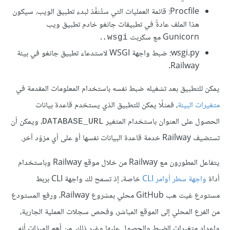
Procfile: قائمة العمليات التي ستُنفَّذ لبدء تطبيق الويب. سيكون
هذا الملف عادةً في تطبيقات جانغو خادم تطبيق ويب
Gunicorn مع سكربت
.
‎.wsgi
wsgi.py: ضبط واجهة WSGI لاستدعاء تطبيق جانغو في بيئة
Railway.
يمكن للتطبيق بعد تشغيله ضبط نفسه باستخدام المعلومات المقدمة في
متغيرات البيئة
، فمثلًا يمكن للتطبيق الذي يستخدم قاعدة بيانات
الحصول على العنوان باستخدام المتغير
، ويمكن أن
DATABASE_URL
تستضيف Railway خدمة قاعدة البيانات نفسها أو على أي مزوّد آخر.
يتفاعل المطورون مع Railway من خلال موقع Railway وباستخدام
أداة
واجهة سطر أوامر CLI
خاصة، إذ تسمح لك واجهة CLI بربط
مستودع غيت هب GitHub محلي بمشروع Railway، ورفع المستودع
من الفرع المحلي إلى الموقع المباشر، وفحص سجلات العملية الجارية،
وإعداد متغيرات الضبط والحصول عليها وغير ذلك. من أهم الميزات أنه