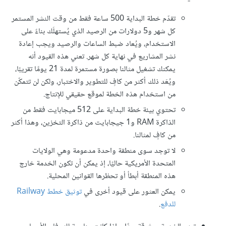
تقدّم خطة البداية 500 ساعة فقط من وقت النشر المستمر
كل شهر و5 دولارات من الرصيد الذي يُستهلَك بناءً على
الاستخدام، ويُعاد ضبط الساعات والرصيد ويجب إعادة
نشر المشاريع في نهاية كل شهر. تعني هذه القيود أنه
يمكنك تشغيل مثالنا بصورة مستمرة لمدة 21 يومًا تقريبًا،
ويُعَد ذلك أكثر من كافٍ للتطوير والاختبار، ولكن لن تتمكّن
من استخدام هذه الخطة لموقع حقيقي للإنتاج.
تحتوي بيئة خطة البداية على 512 ميجابايت فقط من
الذاكرة RAM و1 جيجابايت من ذاكرة التخزين، وهذا أكثر
من كافٍ لمثالنا.
لا توجد سوى منطقة واحدة مدعومة وهي الولايات
المتحدة الأمريكية حاليًا، إذ يمكن أن تكون الخدمة خارج
هذه المنطقة أبطأ أو تحظرها القوانين المحلية.
يمكن العثور على قيود أخرى في
توثيق خطط Railway
للدفع
.