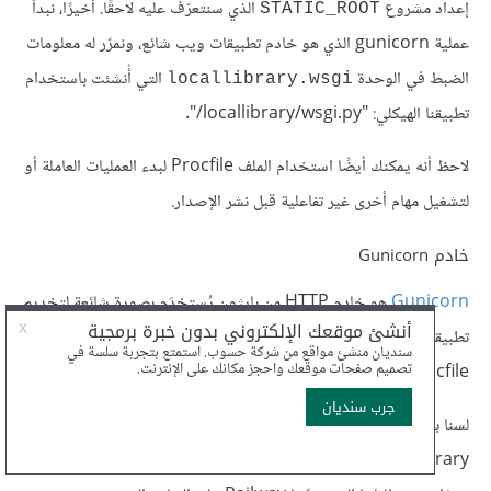
إعداد مشروع
الذي سنتعرّف عليه لاحقًا. أخيرًا، نبدأ
STATIC_ROOT
عملية gunicorn الذي هو خادم تطبيقات ويب شائع، ونمرّر له معلومات
الضبط في الوحدة
التي أُنشئت باستخدام
locallibrary.wsgi
تطبيقنا الهيكلي: "‎/locallibrary/wsgi.py".
لاحظ أنه يمكنك أيضًا استخدام الملف Procfile لبدء العمليات العاملة أو
لتشغيل مهام أخرى غير تفاعلية قبل نشر الإصدار.
خادم Gunicorn
Gunicorn
هو خادم HTTP من بايثون يُستخدَم بصورة شائعة لتخديم
تطبيقات جانغو WSGI على Railway كما أشرنا في فقرة ملف
Procfile السابقة.
لسنا بحاجة خادم Gunicorn لتخديم تطبيق المكتبة المحلية
LocalLibrary أثناء عملية التطوير، ولكننا سنثبّته محليًا، بحيث يصبح