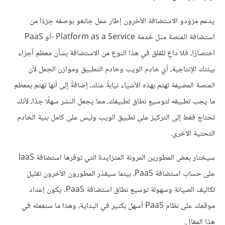
يدعم مزوّدو الاستضافة الآخرون إطار عمل جانغو بوصفه جزءًا من
استضافة المنصة مثل خدمة Platform as a Service -أو PaaS
اختصارًا، فلا داعٍ للقلق في هذا النوع من الاستضافة بشأن معظم أجزاء
بيئتك الإنتاجية، أي خادم الويب وخادم التطبيق وموازن الحِمل لأن
المنصة المضيفة تهتم بهذه الأشياء نيابةً عنك، إضافةً إلى أنها تهتم بمعظم
ما يجب تطبيقه لتوسيع نطاق تطبيقك، مما يجعل النشر سهلًا جدًا، لأنك
تحتاج فقط إلى التركيز على تطبيق الويب وليس على كامل بنية الخادم
التحتية الأخرى.
سيختار بعض المطورين المرونة المتزايدة التي توفرها استضافة IaaS
على حساب استضافة PaaS، بينما سيقدّر المطورون الآخرون تقليل
تكاليف الصيانة وسهولة توسيع نطاق استضافة PaaS. يكون إعداد
موقعك على نظام PaaS أسهل بكثير في البداية، وهذا ما سنفعله في
هذا المقال.