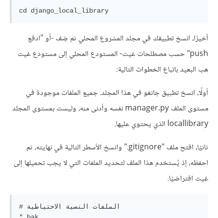
أخيرًا، انسخ تطبيقك في مجلد المشروع المحلي ثم ضِف -أو "ادفع
push" حسب مصطلحات غيت- المستودع المحلي إلى مستودع غيت
هب البعيد باتباع الخطوات التالية:
أولًا، انسخ تطبيق جانغو في هذا المجلد. جميع الملفات موجودة في
مستوى الملف manager.py نفسه وأدنى منه، وليست بمستوى المجلد
locallibrary الذي يحتوي عليها.
ثانيًا، افتح ملف "‎.gitignore" وانسخ الأسطر التالية في نهايته، ثم
احفظه، إذ يُستخدم هذا الملف لتحديد الملفات التي لا يجب تحميلها إلى
غيت افتراضيًا.
# الملفات النصية الاحتياطية

*.bak
