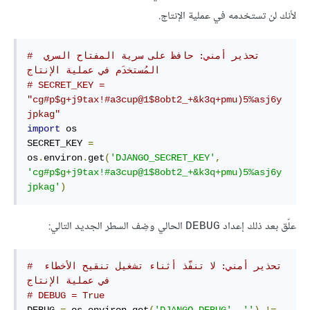
لأنك لن تستخدمه في عملية الإنتاج.
# تحذير أمني: حافظ على سرية المفتاح السري 
المُستخدَم في عملية الإنتاج
# SECRET_KEY = 
"cg#p$g+j9tax!#a3cup@1$8obt2_+&k3q+pmu)5%asj6y
jpkag"
import
 os

SECRET_KEY 
=
os
.
environ
.
get
(
'DJANGO_SECRET_KEY'
,
'cg#p$g+j9tax!#a3cup@1$8obt2_+&k3q+pmu)5%asj6y
jpkag'
)
علّق بعد ذلك إعداد
الحالي وضِف السطر الجديد التالي:
DEBUG
# تحذير أمني: لا تنفّذ أثناء تشغيل تنقيح الأخطاء 
في عملية الإنتاج
# DEBUG = True