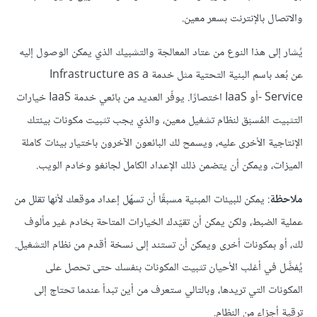
والاتصال بالإنترنت بسعر معين.
يُشار إلى هذا النوع من عتاد المعالجة والتشبيك الذي يمكن الوصول إليه
عن بُعد باسم البنية التحتية مثل خدمة Infrastructure as a
Service -أو IaaS اختصارًا. يوفّر العديد من بائعي خدمة IaaS خيارات
التثبيت المُسبَق لنظام تشغيل معين، والذي يجب تثبيت مكونات بيئتك
الإنتاجية الأخرى عليه، ويسمح لك البائعون الآخرون باختيار بيئات كاملة
الميزات، ويمكن أن يتضمن ذلك الإعداد الكامل لجانغو وخادم الويب.
ملاحظة
: يمكن للبيئات المبنية مسبقًا أن تسهّل إعداد موقعك لأنها تقلل من
عملية الضبط، ولكن يمكن أن تقيّدك الخيارات المتاحة بخادم غير مألوف
لك، أو بمكونات أخرى ويمكن أن تستند إلى نسخة أقدم من نظام التشغيل.
يُفضَّل في أغلب الأحيان تثبيت المكونات بنفسك حتى تحصل على
المكونات التي تريدها، وبالتالي ستعرف من أين تبدأ عندما تحتاج إلى
ترقية أجزاء من النظام.