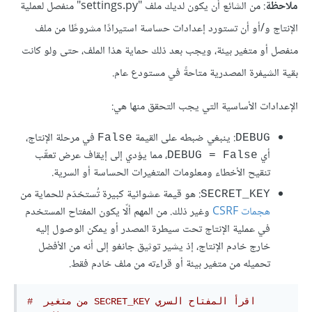
ملاحظة
: من الشائع أن يكون لديك ملف "settings.py" منفصل لعملية
الإنتاج و/أو أن تستورد إعدادات حساسة استيرادًا مشروطًا من ملف
منفصل أو متغير بيئة، ويجب بعد ذلك حماية هذا الملف، حتى ولو كانت
بقية الشيفرة المصدرية متاحةً في مستودع عام.
الإعدادات الأساسية التي يجب التحقق منها هي:
: ينبغي ضبطه على القيمة
في مرحلة الإنتاج،
False
DEBUG
أي
، مما يؤدي إلى إيقاف عرض تعقّب
DEBUG = False
تنقيح الأخطاء ومعلومات المتغيرات الحساسة أو السرية.
: هو قيمة عشوائية كبيرة تُستخدَم للحماية من
SECRET_KEY
هجمات CSRF
وغير ذلك. من المهم ألّا يكون المفتاح المستخدم
في عملية الإنتاج تحت سيطرة المصدر أو يمكن الوصول إليه
خارج خادم الإنتاج، إذ يشير توثيق جانغو إلى أنه من الأفضل
تحميله من متغير بيئة أو قراءته من ملف خادم فقط.
# اقرأ‫ المفتاح السري SECRET_KEY من متغير 