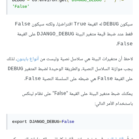
DEBUG 
=
 os
.
environ
.
get
(
'DJANGO_DEBUG'
,
''
)
!=
'False'
سيكون
له القيمة
افتراضيًا، ولكنه سيكون
False
True
DEBUG
فقط عند ضبط قيمة متغير البيئة
على القيمة
DJANGO_DEBUG
.
False
لاحظ أن متغيرات البيئة هي سلاسل نصية وليست من
أنواع بايثون
، لذلك
يجب موازنة السلاسل النصية، والطريقة الوحيدة لضبط المتغير
DEBUG
على القيمة
هي ضبطه على السلسلة النصية
.
False
False
يمكنك ضبط متغير البيئة على القيمة "False" على نظام لينكس
باستخدام الأمر التالي:
export DJANGO_DEBUG
=
False