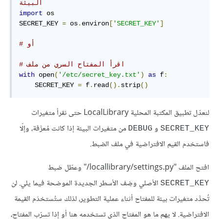
البيئة
import
 os

SECRET_KEY 
=
 os
.
environ
[
'SECRET_KEY'
]
# أو
# اقرأ المفتاح السري من ملف
with
 open
(
'/etc/secret_key.txt'
)
as
 f
:
    SECRET_KEY 
=
 f
.
read
().
strip
()
لنعدّل تطبيق المكتبة المحلية LocalLibrary حتى نقرأ متغيرات
و
من متغيرات البيئة إذا كانت مُعرَّفة، وإلّا
DEBUG
SECRET_KEY
فاستخدم القيم الافتراضية في ملف الضبط.
افتح الملف "‎/locallibrary/settings.py" وعطّل ضبط
الأصلي وضِف الأسطر الجديدة الموضحة فيما يلي. لن
SECRET_KEY
تُحدَّد متغيرات بيئة للمفتاح أثناء عملية التطوير، لذلك ستُستخدَم القيمة
الافتراضية. لا يهم ما هو المفتاح الذي تستخدمه هنا أو إذا تسرّب المفتاح،