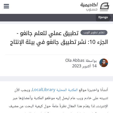
Django
تطبيق عملي لتعلم جانغو -
تعلم تطوير الويب
الجزء 10: نشر تطبيق جانغو في بيئة الإنتاج
بواسطة Ola Abbas
14 أكتوبر 2023
أنشأنا واختبرنا موقع
المكتبة المحلية LocalLibrary
، ويجب الآن
تثبيته على خادم ويب عام ليصل إليه موظفو المكتبة وأعضاؤها عبر
الإنترنت، لذا يقدّم هذا المقال نظرةً عامةً حول كيفية البحث عن مضيف