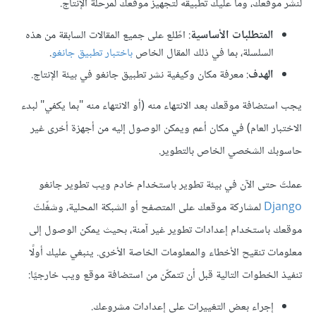
لنشر موقعك، وما عليك تطبيقه لتجهيز موقعك لمرحلة الإنتاج.
المتطلبات الأساسية
: اطّلع على جميع المقالات السابقة من هذه
السلسلة، بما في ذلك المقال الخاص
باختبار تطبيق جانغو
.
الهدف
: معرفة مكان وكيفية نشر تطبيق جانغو في بيئة الإنتاج.
يجب استضافة موقعك بعد الانتهاء منه (أو الانتهاء منه "بما يكفي" لبدء
الاختبار العام) في مكان أعم ويمكن الوصول إليه من أجهزة أخرى غير
حاسوبك الشخصي الخاص بالتطوير.
عملتَ حتى الآن في بيئة تطوير باستخدام خادم ويب تطوير جانغو
Django
لمشاركة موقعك على المتصفح أو الشبكة المحلية، وشغّلتَ
موقعك باستخدام إعدادات تطوير غير آمنة، بحيث يمكن الوصول إلى
معلومات تنقيح الأخطاء والمعلومات الخاصة الأخرى. ينبغي عليك أولًا
تنفيذ الخطوات التالية قبل أن تتمكّن من استضافة موقع ويب خارجيًا:
إجراء بعض التغييرات على إعدادات مشروعك.