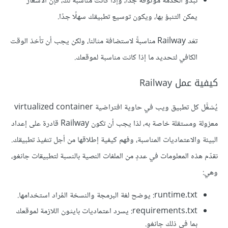
تبدو الخدمة موثوقة جدًا، وإذا كانت مناسبة لك، فإن الأسعار
يمكن التنبؤ بها، ويكون توسيع تطبيقك سهلًا جدًا.
تعَد Railway مناسبةً لاستضافة مثالنا، ولكن يجب أن تأخذ الوقت
الكافي لتحديد ما إذا كانت مناسبة لموقعك.
كيفية عمل Railway
يُشغَّل كل تطبيق ويب في حاوية افتراضية virtualized container
معزولة ومستقلة خاصة به، لذا يجب أن تكون Railway قادرة على إعداد
البيئة والاعتماديات المناسبة، وفهم كيفية إطلاقها من أجل تنفيذ تطبيقك.
نقدّم هذه المعلومات في عددٍ من الملفات النصية بالنسبة لتطبيقات جانغو،
وهي:
runtime.txt: يوضح لغة البرمجة والنسخة المُراد استخدامها.
requirements.txt: يسرد اعتماديات بايثون اللازمة لموقعك
بما في ذلك جانغو.