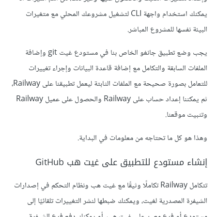
يمكنك استخدام واجهة CLI لتشغيل مشروعك المحلي مع متغيرات
البيئة نفسها للمشروع المباشر.
يجب وضع تطبيق جانغو الخاص بنا في مستودع غيت git وإضافة
الملفات السابقة والتكامل مع إضافة قاعدة البيانات وإجراء تغييرات
للتعامل بصورة صحيحة مع الملفات الثابتة ليعمل تطبيقنا على Railway،
ثم يمكننا إعداد حساب على Railway والحصول على عميل Railway
وتثبيت موقعنا.
وهذا هو كل ما تحتاجه من معلومات في البداية.
إنشاء مستودع للتطبيق على غيت هب GitHub
تتكامل Railway تكاملًا وثيقًا مع غيت هب ونظام التحكم في إصدارات
الشيفرة المصدرية لغيت، ويمكنك ضبطها لنشر التغييرات تلقائيًا إلى
مستودع أو فرع معين على غيت هب، أو يمكنك دفع فرع الشيفرة