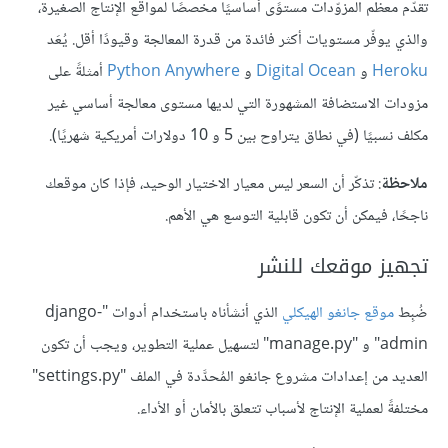
تقدّم معظم المزوّدات مستوًى أساسيًا مخصصًا لمواقع الإنتاج الصغيرة،
والذي يوفّر مستويات أكثر فائدة من قدرة المعالجة وقيودًا أقل. يُعَد
Heroku
و
Digital Ocean
و
Python Anywhere
أمثلةً على
مزودات الاستضافة المشهورة التي لديها مستوى معالجة أساسي غير
مكلف نسبيًا (في نطاق يتراوح بين 5 و 10 دولارات أمريكية شهريًا).
ملاحظة
: تذكّر أن السعر ليس معيار الاختيار الوحيد، فإذا كان موقعك
ناجحًا، فيمكن أن تكون قابلية التوسع هي الأهم.
تجهيز موقعك للنشر
ضُبِط
موقع جانغو الهيكلي
الذي أنشأناه باستخدام أدوات "django-
admin" و "manage.py" لتسهيل عملية التطوير، ويجب أن تكون
العديد من إعدادات مشروع جانغو المُحدَّدة في الملف "settings.py"
مختلفةً لعملية الإنتاج لأسباب تتعلق بالأمان أو الأداء.