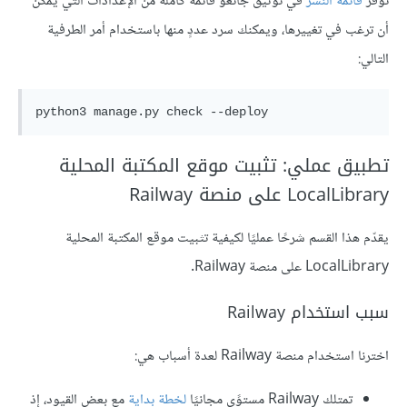
توفّر
قائمة النشر
في توثيق جانغو قائمة كاملة من الإعدادات التي يمكن
أن ترغب في تغييرها، ويمكنك سرد عددٍ منها باستخدام أمر الطرفية
التالي:
تطبيق عملي: تثبيت موقع المكتبة المحلية
LocalLibrary على منصة Railway
يقدّم هذا القسم شرحًا عمليًا لكيفية تثبيت موقع المكتبة المحلية
LocalLibrary على منصة Railway.
سبب استخدام Railway
اخترنا استخدام منصة Railway لعدة أسباب هي:
تمتلك Railway مستوًى مجانيًا
لخطة بداية
مع بعض القيود، إذ