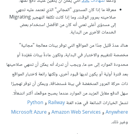
ودعمًا
لشهادات
SSL
التي يمكن أن يتعيّن عليك دفع ثمنها.
معرفة ما إذا كان المستوى "المجاني" الذي تعتمد عليه تنتهي
صلاحيته بمرور الوقت، وما إذا كانت تكلفة التهجير Migrating
إلى مستوًى أغلى تعني أنه كان من الأفضل استخدام بعض
الخدمات الأخرى من البداية.
هناك عددٌ قليل جدًا من المواقع التي توفر بيئات معالجة "مجانية"
مخصصة للتقييم والاختبار في البداية، وتكون عادةً بيئات مُقيَّدة أو
محدودة الموارد إلى حدٍ ما، ويجب أن تدرك أنه يمكن أن تنتهي صلاحيتها
بعد فترة أولية أو يكون لديها قيود أخرى، ولكنها رائعة لاختبار المواقع
ذات حركة المرور المنخفضة في بيئة مُستضافة، ويمكن أن توفر تهجيرًا
سهل الدفع مقابل المزيد من الموارد عندما يصبح موقعك أكثر انشغالًا.
تشمل الخيارات الشائعة في هذه الفئة
Railway
و
Python
Anywhere
و
Amazon Web Services
و
Microsoft Azure
وغير ذلك.