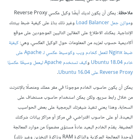
ملاحظة
: يمكن أن يكون لديك أيضًا وكيل عكسي Reverse Proxy
و
موازن حِمل Load Balancer
وغير ذلك بناءً على كيفية ضبط بيئتك
الإنتاجية. يمكنك الاطلاع على المقالين التاليين الموجودين على موقع
أكاديمية حسوب لمزيد من المعلومات حول الوكيل العكسي، وهي:
كيفيّة
ضبط Nginx للعمل كخادم ويب وكوسيط عكسي لـ Apache على
خادم Ubuntu 18.04
و
كيف تستخدم Apache ليعمل وسيطًا عكسيًّا
Reverse Proxy على Ubuntu 16.04
.
يمكن أن يكون حاسوب الخادم موجودًا في مقر عملك ومتصلًا بالإنترنت
من خلال رابط سريع، ولكن يمكن استخدام حاسوب مستضاف على
السحابة، وهذا يعني تنفيذ شيفرتك البرمجية على بعض الحواسيب
البعيدة، أو على حاسوب افتراضي، في مركز أو مراكز بيانات شركتك
المضيفة. يقدّم الخادم البعيد عادةً مستوًى مضمونًا من موارد المعالجة
(وحدة المعالجة المركزية والذاكرة RAM وذاكرة التخزين وغير ذلك)