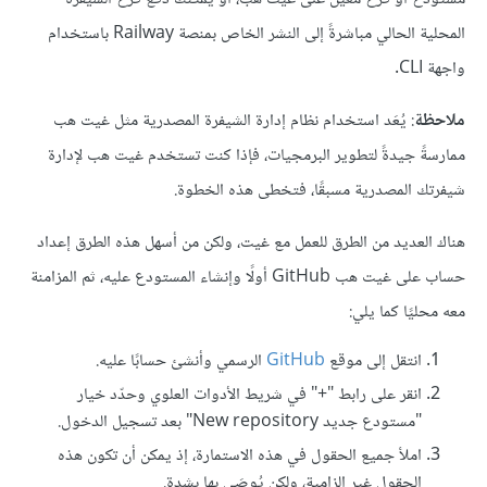
المحلية الحالي مباشرةً إلى النشر الخاص بمنصة Railway باستخدام
واجهة CLI.
ملاحظة
: يُعَد استخدام نظام إدارة الشيفرة المصدرية مثل غيت هب
ممارسةً جيدةً لتطوير البرمجيات، فإذا كنت تستخدم غيت هب لإدارة
شيفرتك المصدرية مسبقًا، فتخطى هذه الخطوة.
هناك العديد من الطرق للعمل مع غيت، ولكن من أسهل هذه الطرق إعداد
حساب على غيت هب GitHub أولًا وإنشاء المستودع عليه، ثم المزامنة
معه محليًا كما يلي:
انتقل إلى موقع
GitHub
الرسمي وأنشئ حسابًا عليه.
انقر على رابط "+" في شريط الأدوات العلوي وحدّد خيار
"مستودع جديد New repository" بعد تسجيل الدخول.
املأ جميع الحقول في هذه الاستمارة، إذ يمكن أن تكون هذه
الحقول غير إلزامية، ولكن يُوصَى بها بشدة.