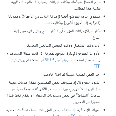
مدى انشغال موقعك وتكلفة البيانات وموارد المعالجة المطلوبة
لتلبية هذا المطلب.
مستوى الدعم للتوسّع أفقيًا (إضافة المزيد من الأجهزة) وعموديًا
(الترقية إلى أجهزة أقوى) وتكاليف ذلك.
مكان مراكز بيانات المزوّد، أي المكان الذي يكون الوصول إليه
أسرع.
أداء وقت التشغيل ووقت التعطل السابقين للمضيف.
الأدوات المتوفرة لإدارة الموقع، لمعرفة إذا كانت سهلة الاستخدام
وآمنة، مثل استخدام
بروتوكول SFTP
أو استخدام
بروتوكول
.
FTP
أطر العمل المبنية مسبقًا لمراقبة خادمك.
القيود المعروفة، إذ سيوقِف بعض المضيفين عمدًا خدمات معينة
مثل البريد الإلكتروني، ويقدّم البعض الآخر فقط عددًا معينًا من
ساعات "النشاط" في بعض مستويات الأسعار، أو يقدّم فقط قدرًا
صغيرًا من التخزين.
الفوائد الإضافية، إذ ستقدّم بعض المزوّدات أسماء نطاقات مجانية