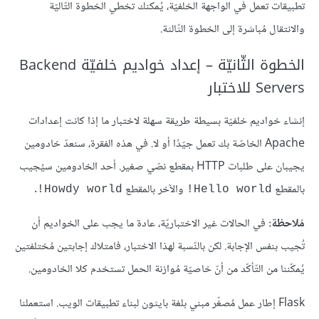
تطبيقات تعمل في الواجهة الخلفيّة، يُمكنك تخطي الخطوة التّاليّة
والانتقال مُباشرة إلى الخطوة الثّالثة.
الخطوة الثّانيّة – إعداد خواديم خلفيّة Backend
Servers للاختبار
إنشاء خواديم خلفيّة بسيطة طريقة سهلة لاختبار ما إذا كانت إعدادات
Apache الخاصّة بك تعمل جيّدًا أو لا. في هذه الفقرة، سنعدّ خادومين
يجيبان على طلبات HTTP بمقطع نصّي صغير. أحد الخادومين سيُجيب
بالمقطع
والآخر بالمقطع
.
Howdy world!
Hello world!
مُلاحظة:
في الحالات غير الاختباريّة، عادة ما يجب على الخواديم أن
تُجيب بنفس الإجابة. لكن بالنّسبة لهذا الاختبار، فامتلاك إجابتين مُختلفتين
يُمكّننا من التّأكّد من أنّ خاصيّة مُوازنة الحمل تستخدم كلا الخادومين.
Flask إطار عمل مُصغّر مبني بلغة بايثون لبناء تطبيقات الويب. استعملنا