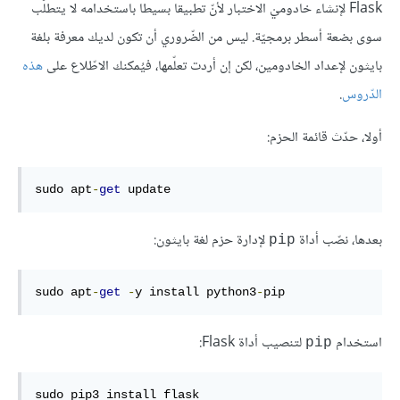
Flask لإنشاء خادوميْ الاختبار لأنّ تطبيقا بسيطا باستخدامه لا يتطلّب
سوى بضعة أسطر برمجيّة. ليس من الضّروري أن تكون لديك معرفة بلغة
بايثون لإعداد الخادومين، لكن إن أردت تعلّمها، فيُمكنك الاطّلاع على
هذه
الدّروس
.
أولا، حدّث قائمة الحزم:
sudo
 apt
-
get
 update
بعدها، نصّب أداة
لإدارة حزم لغة بايثون:
pip
sudo apt
-
get
-
y
 install python3
-
pip
استخدام
لتنصيب أداة Flask:
pip
sudo
 pip3 install flask