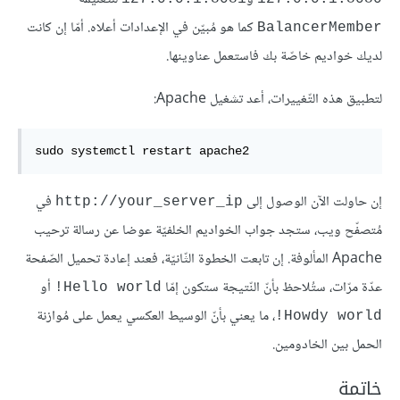
كما هو مُبيّن في الإعدادات أعلاه. أمّا إن كانت
BalancerMember
لديك خواديم خاصّة بك فاستعمل عناوينها.
لتطبيق هذه التّغييرات، أعد تشغيل Apache:
sudo
 systemctl restart apache2
إن حاولت الآن الوصول إلى
في
http://your_server_ip
مُتصفّح ويب، ستجد جواب الخواديم الخلفيّة عوضا عن رسالة ترحيب
Apache المألوفة. إن تابعت الخطوة الثّانيّة، فعند إعادة تحميل الصّفحة
عدّة مرّات، ستُلاحظ بأنّ النّتيجة ستكون إمّا
أو
Hello world!
، ما يعني بأنّ الوسيط العكسي يعمل على مُوازنة
Howdy world!
الحمل بين الخادومين.
خاتمة