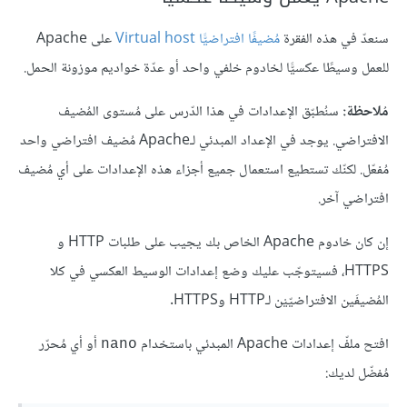
سنعدّ في هذه الفقرة
مُضيفًا افتراضيًّا Virtual host
على Apache
للعمل وسيطًا عكسيًّا لخادوم خلفي واحد أو عدّة خواديم موزونة الحمل.
مُلاحظة:
سنُطبّق الإعدادات في هذا الدّرس على مُستوى المُضيف
الافتراضي. يوجد في الإعداد المبدئي لـApache مُضيف افتراضي واحد
مُفعّل. لكنّك تستطيع استعمال جميع أجزاء هذه الإعدادات على أي مُضيف
افتراضي آخر.
إن كان خادوم Apache الخاص بك يجيب على طلبات HTTP و
HTTPS، فسيتوجّب عليك وضع إعدادات الوسيط العكسي في كلا
المُضيفَين الافتراضيّيْن لـHTTP وHTTPS.
افتح ملفّ إعدادات Apache المبدئي باستخدام
أو أي مُحرّر
nano
مُفضّل لديك: