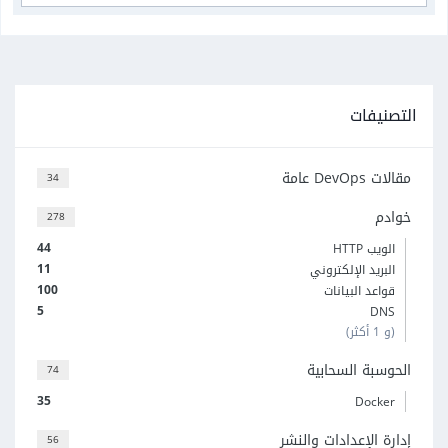
التصنيفات
مقالات DevOps عامة
34
خوادم
278
44
الويب HTTP
11
البريد الإلكتروني
100
قواعد البيانات
5
DNS
(و 1 أكثر)
الحوسبة السحابية
74
35
Docker
إدارة الإعدادات والنشر
56