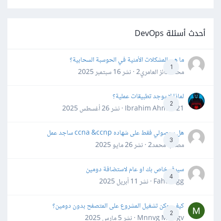
أحدث أسئلة DevOps
ما هي المشكلات الأمنية في الحوسبة السحابية؟
1
محمد فائز العامري2 · نشر
16 سبتمبر 2025
لماذا لا يوجد تطبيقات عملية؟
2
Ibrahim Ahmed21 · نشر
26 أغسطس 2025
هل بحصولي فقط على شهاده ccna &ccnp ساجد عمل
3
مصعب محمد2 · نشر
26 مايو 2025
سيرفر خاص بك او عام لاستضافة دومين
4
Fahd Ggg · نشر
11 أبريل 2025
كيف يمكن تشغيل المشروع على المتصفح بدون دومين؟
2
Mnnvg Mnbgv · نشر
5 مارس 2025