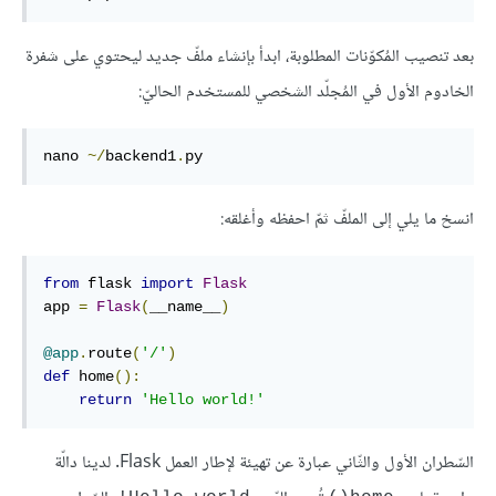
بعد تنصيب المُكوّنات المطلوبة، ابدأ بإنشاء ملفّ جديد ليحتوي على شفرة
الخادوم الأول في المُجلّد الشخصي للمستخدم الحاليّ:
nano 
~/
backend1
.
py
انسخ ما يلي إلى الملفّ ثمّ احفظه وأغلقه:
from
 flask 
import
Flask
app 
=
Flask
(
__name__
)
@app
.
route
(
'/'
)
def
home
()
:
return
'Hello world!'
السّطران الأول والثّاني عبارة عن تهيئة لإطار العمل Flask. لدينا دالّة