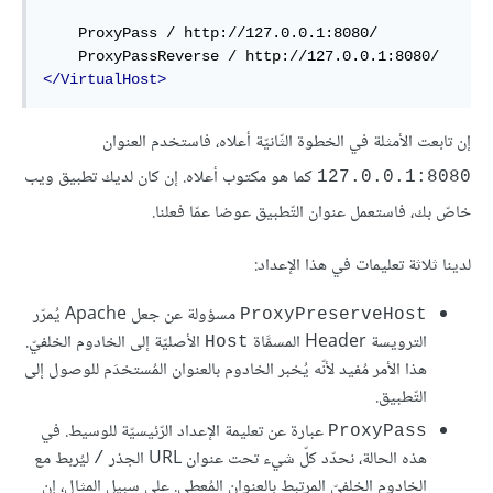
ProxyPass
 / http://127.0.0.1:8080/

ProxyPassReverse
</VirtualHost>
إن تابعت الأمثلة في الخطوة الثّانيّة أعلاه، فاستخدم العنوان
كما هو مكتوب أعلاه. إن كان لديك تطبيق ويب
127.0.0.1:8080
خاصّ بك، فاستعمل عنوان التّطبيق عوضا عمّا فعلنا.
لدينا ثلاثة تعليمات في هذا الإعداد:
مسؤولة عن جعل Apache يُمرّر
ProxyPreserveHost
الترويسة Header المسمَّاة
الأصليّة إلى الخادوم الخلفيّ.
Host
هذا الأمر مُفيد لأنّه يُخبر الخادوم بالعنوان المُستخدَم للوصول إلى
التّطبيق.
عبارة عن تعليمة الإعداد الرّئيسيّة للوسيط. في
ProxyPass
هذه الحالة، نحدّد كلّ شيء تحت عنوان URL الجذر
ليُربط مع
/
الخادوم الخلفيّ المرتبط بالعنوان المُعطى. على سبيل المثال، إن