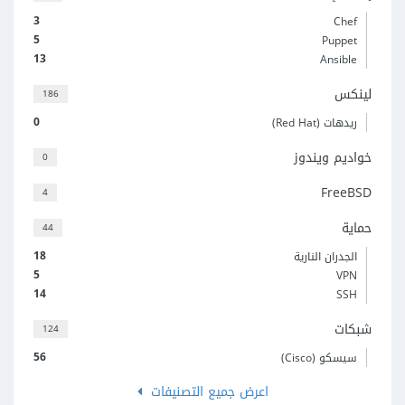
3
Chef
5
Puppet
13
Ansible
لينكس
186
0
ريدهات (Red Hat)
خواديم ويندوز
0
FreeBSD
4
حماية
44
18
الجدران النارية
5
VPN
14
SSH
شبكات
124
56
سيسكو (Cisco)
اعرض جميع التصنيفات