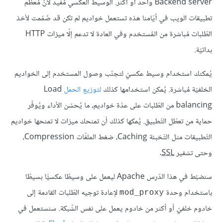
Backend server واحد أو أكثر. الوسيط العكسي مُفيد لأنّ مُعظم
تطبيقات الويب في أيّامنا هذه تستعمل خواديم لم تكن قد صُمّمت لأخذ
الطّلبات مُباشرة من المُستخدم وفي العادة لا تدعم إلّا ميزات HTTP
بدائيّة.
يُمكنك استخدام وسيط عكسيّ لتجنّب وصول المستخدم إلى الخواديم
الخلفيّة مُباشرة. يُمكن استخدامها كذلك
لتوزيع الحمل
Load
balancing من الطّلبات على عدّة خواديم، ما يُحسّن الأداء ويُوفّر
حماية من تعطّل التّطبيق. يُمكها كذلك أن تمنحك ميزات لا تمنحها خواديم
التّطبيقات مثل التّخبئة Caching، ضغط الملفّات Compression،
وحتى تشفير
SSL
.
سنضبُط في هذا الدّرس Apache ليعمل على وسيطًا عكسيًّا بسيطًا
باستخدام وحدة
لإعادة توجيه الطّلبات القادمة إلى
mod_proxy
خادوم خلفيّ أو أكثر من خادوم يعمل على نفس الشّبكة. سنستعمل في