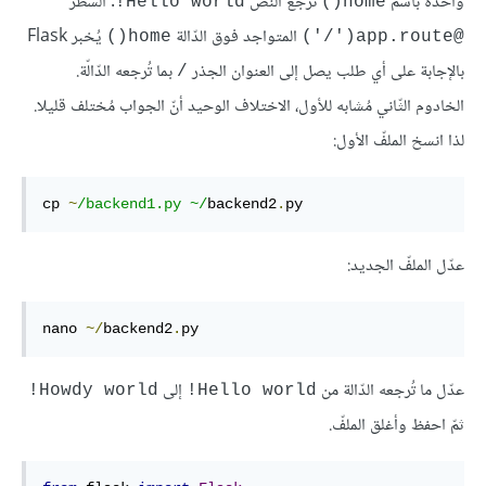
واحدة باسم
تُرجع النّص
. السّطر
Hello world!
home()
المتواجد فوق الدّالة
يُخبر Flask
home()
@app.route('/')
بالإجابة على أي طلب يصل إلى العنوان الجذر
بما تُرجعه الدّالّة.
/
الخادوم الثّاني مُشابه للأول، الاختلاف الوحيد أنّ الجواب مُختلف قليلا.
لذا انسخ الملفّ الأول:
cp
~
/backend1
.py
 ~/
backend2
.
py
عدّل الملفّ الجديد:
nano 
~/
backend2
.
py
عدّل ما تُرجعه الدّالة من
إلى
Howdy world!
Hello world!
ثمّ احفظ وأغلق الملفّ.