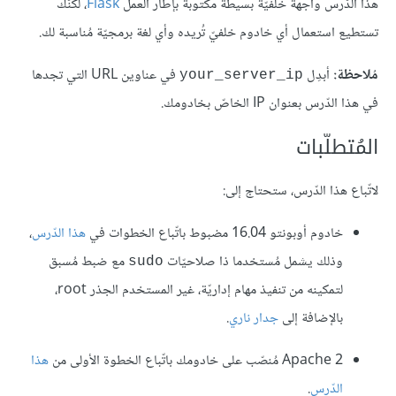
هذا الدّرس واجهة خلفيّة بسيطة مكتوبة بإطار العمل
Flask
، لكنّك
تستطيع استعمال أي خادوم خلفيّ تُريده وأي لغة برمجيّة مُناسبة لك.
مُلاحظة:
أبدِل
في عناوين URL التي تجدها
your_server_ip
في هذا الدّرس بعنوان IP الخاصّ بخادومك.
المُتطلّبات
لاتّباع هذا الدّرس، ستحتاج إلى:
خادوم أوبونتو 16.04 مضبوط باتّباع الخطوات في
هذا الدّرس
،
وذلك يشمل مُستخدما ذا صلاحيّات
مع ضبط مُسبق
sudo
لتمكينه من تنفيذ مهام إداريّة، غير المستخدم الجذر root،
بالإضافة إلى
جدار ناري
.
Apache 2 مُنصّب على خادومك باتّباع الخطوة الأولى من
هذا
الدّرس
.