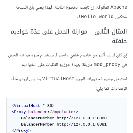
Apache المألوفة. إن تابعت الخطوة الثّانيّة، فهذا يعني بأنّ النّتيجة
ستكون
.
Hello world!
المثال الثّاني – موازنة الحمل على عدّة خواديم
خلفيّة
إن كان لديك أكثر من خادوم خلفيّ واحد، فاستخدام ميزة مُوازنة الحمل
في
طريقة جيّدة لتوزيع الطّلبات على الخواديم.
mod_proxy
استبدل جميع مُحتويات الجزء
بما يلي ليبدو ملفّ
VirtualHost
الإعدادات كما يلي:
<
VirtualHost
*
:
80
>
<
Proxy
balancer
:
//
mycluster
>
    BalancerMember http:
//127.0.0.1:8080
    BalancerMember http:
//127.0.0.1:8081
<
/Proxy
>