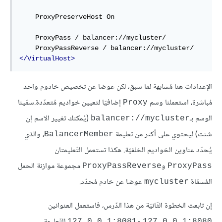
    ProxyPreserveHost 
On
    ProxyPass 
/
 balancer:
//mycluster/
    ProxyPassReverse 
/
 balancer:
//mycluster/
<
/VirtualHost
>
الإعدادات هنا مُشابهة لما سبق، لكن عوضا عن تخصيص خادوم واحد
مُباشرة، استعملنا وسم
إضافيّا لتعيين خواديم مُتعدّدة.سمّينا
Proxy
الوسم بـ
(يُمكنك تغيير الاسم إن
balancer://mycluster
شئت) ليحتوي على أكثر من تعليمة
، والذي
BalancerMember
يُحدّد عناوين الخواديم الخلفيّة. هكذا تستعمل التّعليمتان
و
مجموعة موازنة الحمل
ProxyPassReverse
ProxyPass
المُسمّاة
عوضا عن خادم مُحدّد.
mycluster
إن تابعت الخطوة الثّانيّة من هذا الدّرس، فاستعمل العنوانين
و
للتّعليمة
127.0.0.1:8081
127.0.0.1:8080