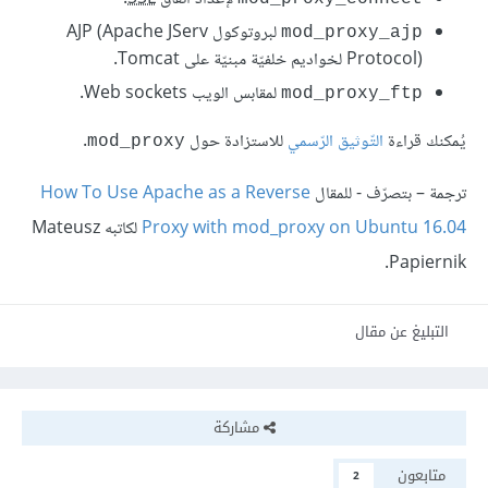
لبروتوكول AJP (Apache JServ
mod_proxy_ajp
Protocol) لخواديم خلفيّة مبنيّة على Tomcat.
لمقابس الويب Web sockets.
mod_proxy_ftp
يُمكنك قراءة
التّوثيق الرّسمي
للاستزادة حول
.
mod_proxy
ترجمة – بتصرّف - للمقال
How To Use Apache as a Reverse
Proxy with mod_proxy on Ubuntu 16.04
لكاتبه Mateusz
Papiernik.
التبليغ عن مقال
مشاركة
متابعون
2