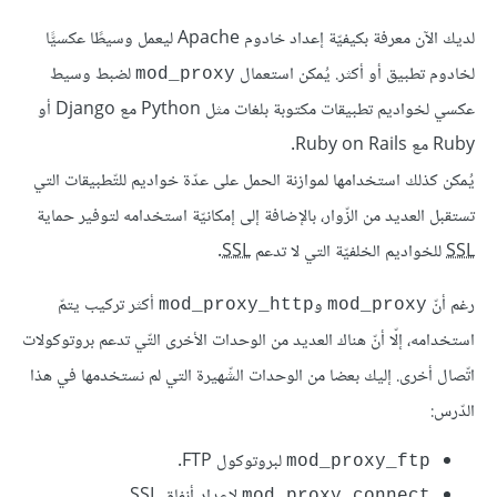
لديك الآن معرفة بكيفيّة إعداد خادوم Apache ليعمل وسيطًا عكسيًّا
لخادوم تطبيق أو أكثر. يُمكن استعمال
لضبط وسيط
mod_proxy
عكسي لخواديم تطبيقات مكتوبة بلغات مثل Python مع Django أو
Ruby مع Ruby on Rails.
يُمكن كذلك استخدامها لموازنة الحمل على عدّة خواديم للتّطبيقات التي
تستقبل العديد من الزّوار، بالإضافة إلى إمكانيّة استخدامه لتوفير حماية
SSL
للخواديم الخلفيّة التي لا تدعم
SSL
.
رغم أنّ
و
أكثر تركيب يتمّ
mod_proxy_http
mod_proxy
استخدامه، إلّا أنّ هناك العديد من الوحدات الأخرى التّي تدعم بروتوكولات
اتّصال أخرى. إليك بعضا من الوحدات الشّهيرة التي لم نستخدمها في هذا
الدّرس:
لبروتوكول FTP.
mod_proxy_ftp
لإعداد أنفاق
SSL
.
mod_proxy_connect