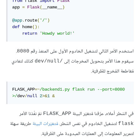
from
 flask 
import
Flask
app 
=
Flask
(
__name__
)
@app
.
route
(
'/'
)
def
home
()
:
return
'Howdy world!'
استخدم الأمر التّالي لتشغيل الخادوم الأول على المنفذ رقم
.
8080
سيقوم هذا الأمر بتحويل المخرجات إلى
كذلك لتفادي
/dev/null
مُقاطعة المُخرج للطّرفيّة.
FLASK_APP
=~
/backend1.py flask run --port=8080 
>/
dev
/
null
2
>&
1
&
في السّطر أعلاه، عرّفنا مُتغيّر البيئة
ثمّ نفّذنا الأمر
FLASK_APP
لتشغيل الخادوم في نفس السّطر.
مُتغيّرات البيئة
طريقة سهلة
flask
لتمرير المعلومات إلى العمليّات المبدوءة على الطّرفيّة.