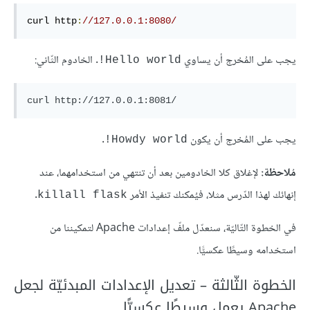
curl http
:
//127.0.0.1:8080/
يجب على المُخرج أن يساوي
. الخادوم الثّاني:
Hello world!
curl http://127.0.0.1:8081/
يجب على المُخرج أن يكون
.
Howdy world!
مُلاحظة:
لإغلاق كلا الخادومين بعد أن تنتهي من استخدامهما، عند
إنهائك لهذا الدّرس مثلا، فيُمكنك تنفيذ الأمر
.
killall flask
في الخطوة التّاليّة، سنعدّل ملفّ إعدادات Apache لتمكيننا من
استخدامه وسيطًا عكسيًّا.
الخطوة الثّالثة – تعديل الإعدادات المبدئيّة لجعل
Apache يعمل وسيطًا عكسيًّا