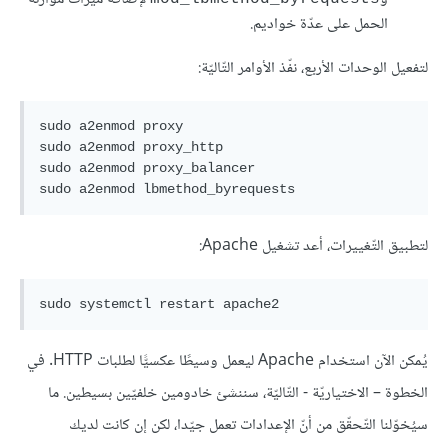
الحمل على عدّة خواديم.
لتفعيل الوحدات الأربع، نفّذ الأوامر التّاليّة:
sudo a2enmod proxy

sudo a2enmod proxy_http

sudo a2enmod proxy_balancer

sudo a2enmod lbmethod_byrequests
لتطبيق التّغييرات، أعد تشغيل Apache:
يُمكن الآن استخدام Apache ليعمل وسيطًا عكسيًّا لطلبات HTTP. في
الخطوة – الاختياريّة - التّاليّة، سننشئ خادومين خلفيّين بسيطين. ما
سيُخوّلنا التّحقّق من أنّ الإعدادات تعمل جيّدا، لكن إن كانت لديك