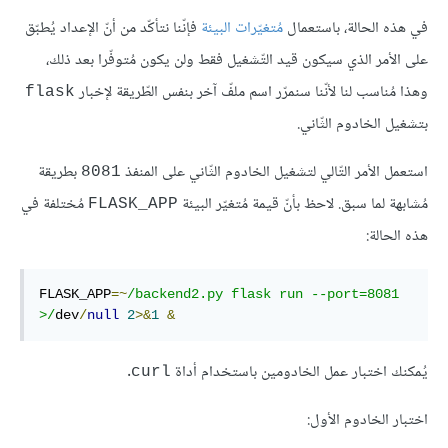
في هذه الحالة، باستعمال
مُتغيّرات البيئة
فإنّنا نتأكّد من أنّ الإعداد يُطبّق
على الأمر الذي سيكون قيد التّشغيل فقط ولن يكون مُتوفّرا بعد ذلك،
وهذا مُناسب لنا لأنّنا سنمرّر اسم ملفّ آخر بنفس الطّريقة لإخبار
flask
بتشغيل الخادوم الثّاني.
استعمل الأمر التّالي لتشغيل الخادوم الثّاني على المنفذ
بطريقة
8081
مُشابهة لما سبق. لاحظ بأنّ قيمة مُتغيّر البيئة
مُختلفة في
FLASK_APP
هذه الحالة:
FLASK_APP
=~
/backend2.py flask run --port=8081 
>/
dev
/
null
2
>&
1
&
يُمكنك اختبار عمل الخادومين باستخدام أداة
.
curl
اختبار الخادوم الأول: