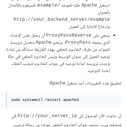
استقبل Apache طلبا للموجّه
، فسيقوم بالاتّصال
/example
بالعنوان
http://your_backend_server/example
وإرجاع الإجابة إلى العميل.
ينبغي على
أن يحمل نفس الإعداد
ProxyPassReverse
الذي يحمله
. ويُخبر Apache بتعديل ترويسة
ProxyPass
الجواب من طرف الخادوم الخلفيّ. بهذه الطّريقة سنتأكّد من إعادة
توجيه العميل إلى عنوان الوسيط وليس الخادوم الخلفيّ في حالة
وُجدت ترويسة إعادة توجيه في جواب الخادوم لتجنّب أخطاء
إعادة التّوجيه.
لتطبيق هذه التّغييرات، أعد تشغيل Apache:
sudo
 systemctl restart apache2
إن حاولت الآن الوصول إلى
في
http://your_server_ip
مُتصفّح ويب، ستجد جواب الخادوم الخلفيّ عوضا عن رسالة ترحيب