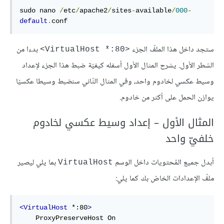
sudo
 nano 
/
etc
/
apache2
/
sites
-
available
/
000
-
default
.
conf
ستجد داخل هذا الملفّ الجزء
بدءا من
<VirtualHost *:80>
السّطر الأول. يشرح المثال الأول أسفله كيفيّة ضبط هذا الجزء لإعداد
وسيط عكسي لخادوم واحد، وفي المثال الثّاني سنضبط وسيطا عكسيّا
يوازن الحمل على أكثر من خادوم.
المثال الأول – إعداد وسيط عكسي لخادوم
خلفيّ واحد
أبدل جميع المُحتويات داخل الوسم
بما يلي ليصير
VirtualHost
ملفّ الإعدادات الخاصّ بك كما يلي:
<VirtualHost
 *:80
>
ProxyPreserveHost
On