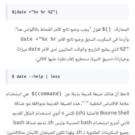
$(date +"%x %r %Z")
المحارف
تقول "يجب وضع ناتج الأمر المُحاط بالأقواس هنا".
‎$()‎
وأردنا في السكربت السابق وضع ناتج الأمر
date +"%x %r
الذي يطبع التاريخ والوقت الحاليين. لدى الأمر
ميزاتٌ
date
%Z"‎
وخياراتُ تنسيقٍ كثيرة، نستطيع إلقاء نظرة عليها كالآتي:
$ date --help | less
لاحظ أنَّ هنالك صيغة قديمة بديلة عن
هي استخدام
(‎$(command
علامة الاقتباس الخلفية "`"، هذه الصيغة القديمة متوافقة مع صَدَفة
Bourne Shell الأصلية (sh)؛ لكنني لا أنوي استخدام الشكل القديم
لأنني أشرح استخدام bash الحديثة وليس sh. تدعم صَدَفة bash
جميع السكربتات المكتوبة لـ sh، ولهذا تكون الصيغتان الآتيتان متكافئتين: