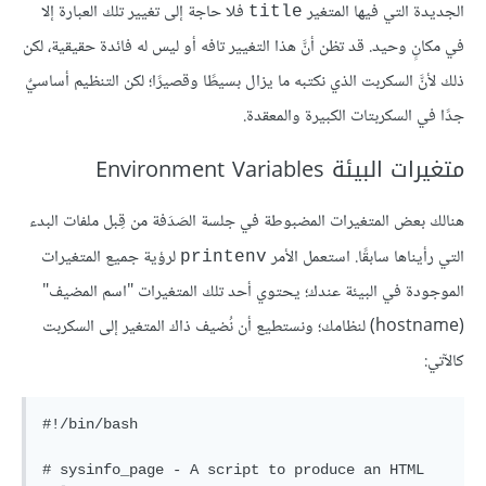
الجديدة التي فيها المتغير
فلا حاجة إلى تغيير تلك العبارة إلا
title
في مكانٍ وحيد. قد تظن أنَّ هذا التغيير تافه أو ليس له فائدة حقيقية، لكن
ذلك لأنَّ السكربت الذي نكتبه ما يزال بسيطًا وقصيرًا؛ لكن التنظيم أساسيٌ
جدًا في السكربتات الكبيرة والمعقدة.
متغيرات البيئة Environment Variables
هنالك بعض المتغيرات المضبوطة في جلسة الصَدَفة من قِبل ملفات البدء
التي رأيناها سابقًا. استعمل الأمر
لرؤية جميع المتغيرات
printenv
الموجودة في البيئة عندك؛ يحتوي أحد تلك المتغيرات "اسم المضيف"
(hostname) لنظامك؛ ونستطيع أن نُضيف ذاك المتغير إلى السكربت
كالآتي:
#!/bin/bash

# sysinfo_page - A script to produce an HTML 