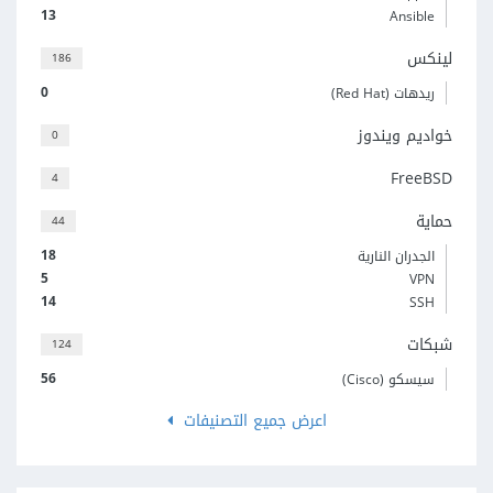
13
Ansible
لينكس
186
0
ريدهات (Red Hat)
خواديم ويندوز
0
FreeBSD
4
حماية
44
18
الجدران النارية
5
VPN
14
SSH
شبكات
124
56
سيسكو (Cisco)
اعرض جميع التصنيفات