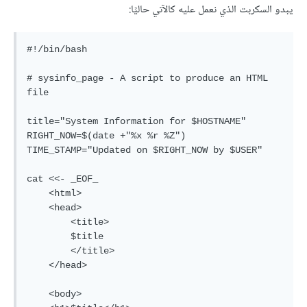
يبدو السكربت الذي نعمل عليه كالآتي حاليًا:
#!/bin/bash

# sysinfo_page - A script to produce an HTML 
file

title="System Information for $HOSTNAME"

RIGHT_NOW=$(date +"%x %r %Z")

TIME_STAMP="Updated on $RIGHT_NOW by $USER"

cat <<- _EOF_

    <html>

    <head>

        <title>

        $title

        </title>

    </head>

    <body>
