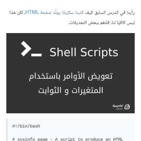
رأينا في الدرس السابق كيف
كتبنا سكربتًا يولِّد صفحة HTML
، لكن هذا
ليس كافيًا لنا، فلنقم ببعض التعديلات.
#!/bin/bash

# sysinfo_page - A script to produce an HTML 