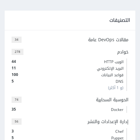
التصنيفات
مقالات DevOps عامة
34
خوادم
278
44
الويب HTTP
11
البريد الإلكتروني
100
قواعد البيانات
5
DNS
(و 1 أكثر)
الحوسبة السحابية
74
35
Docker
إدارة الإعدادات والنشر
56
3
Chef
5
Puppet