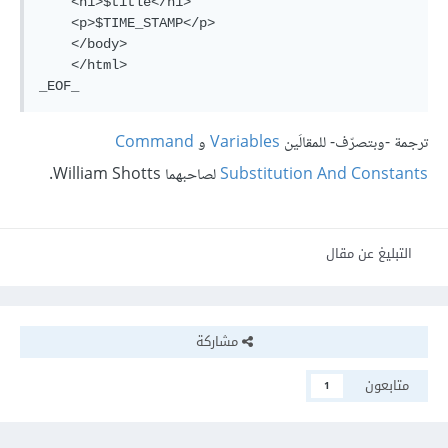
    <h1>$title</h1>

    <p>$TIME_STAMP</p>

    </body>

    </html>

_EOF_
ترجمة -وبتصرّف- للمقالَين
Variables
و
Command
Substitution And Constants
لصاحبهما William Shotts.
التبليغ عن مقال
مشاركة
متابعون
1