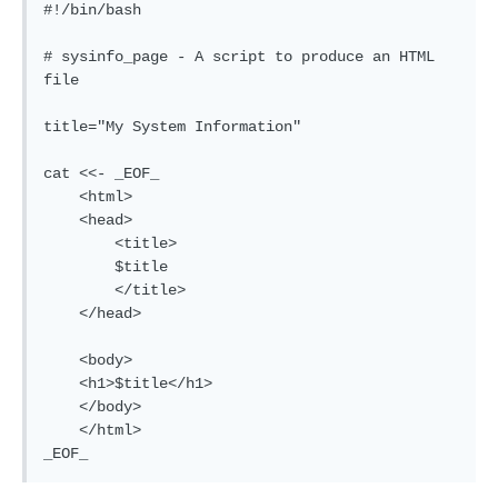
#!/bin/bash

# sysinfo_page - A script to produce an HTML 
file

title="My System Information"

cat <<- _EOF_

    <html>

    <head>

        <title>

        $title

        </title>

    </head>

    <body>

    <h1>$title</h1>

    </body>

    </html>

_EOF_