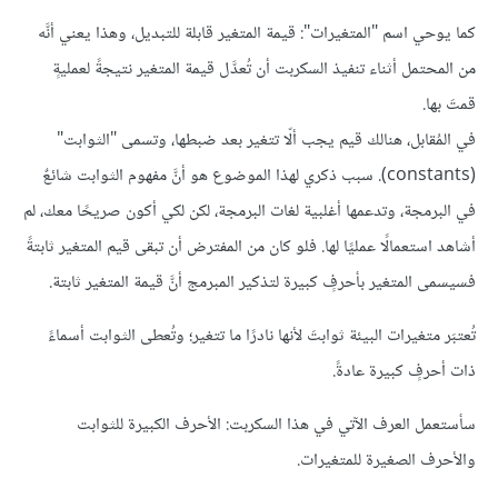
كما يوحي اسم "المتغيرات": قيمة المتغير قابلة للتبديل، وهذا يعني أنَّه
من المحتمل أثناء تنفيذ السكربت أن تُعدَّل قيمة المتغير نتيجةً لعمليةٍ
قمتَ بها.
في المُقابل، هنالك قيم يجب ألّا تتغير بعد ضبطها، وتسمى "الثوابت"
(constants). سبب ذكري لهذا الموضوع هو أنَّ مفهوم الثوابت شائعٌ
في البرمجة، وتدعمها أغلبية لغات البرمجة، لكن لكي أكون صريحًا معك، لم
أشاهد استعمالًا عمليًا لها. فلو كان من المفترض أن تبقى قيم المتغير ثابتةً
فسيسمى المتغير بأحرفٍ كبيرة لتذكير المبرمج أنَّ قيمة المتغير ثابتة.
تُعتبَر متغيرات البيئة ثوابتَ لأنها نادرًا ما تتغير؛ وتُعطى الثوابت أسماءً
ذات أحرفٍ كبيرة عادةً.
سأستعمل العرف الآتي في هذا السكربت: الأحرف الكبيرة للثوابت
والأحرف الصغيرة للمتغيرات.