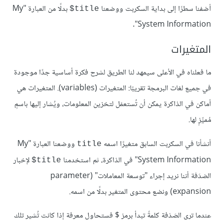
أضفنا سطرًا إلى بداية السكربت ووضعنا
بدلًا من العبارة "My
‎$title
System Information".
المتغيرات
ما فعلناه في الأعلى سيمهد لنا الطريق لشرح فكرة أساسية جدًا موجودة
في جميع لغات البرمجة تقريبًا: المتغيرات (variables). المتغيرات هي
أماكن في الذاكرة يمكن أن تُستعمَل لتخزين المعلومات، ويُشار إليها باسمٍ
مُميِّزٍ لها.
أنشأنا في السكربت السابق متغيرًا اسمه
ووضعنا العبارة "My
title
System Information" في الذاكرة، ثم استخدمنا ‎
لإخبار
$title
الصَدَفة أننا نريد إجراء "توسعة المعاملات" (parameter
expansion) ونضع محتوى المتغير بدلًا من اسمه.
عندما ترى الصَدَفة كلمةً تبدأ برمز $ فستحاول معرفة إذا كانت تُشير تلك