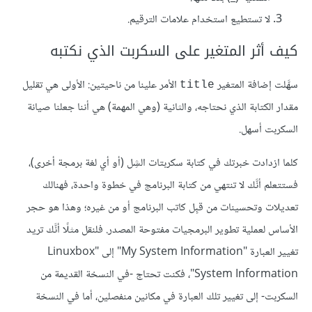
لا تستطيع استخدام علامات الترقيم.
كيف أثر المتغير على السكربت الذي نكتبه
سهَّلت إضافة المتغير
الأمر علينا من ناحيتين: الأولى هي تقليل
title
مقدار الكتابة الذي نحتاجه، والثانية (وهي المهمة) هي أننا جعلنا صيانة
السكربت أسهل.
كلما ازدادت خبرتك في كتابة سكربتات الشِل (أو أي لغة برمجة أخرى)،
فستتعلم أنَّك لا تنتهي من كتابة البرنامج في خطوة واحدة، فهنالك
تعديلات وتحسينات من قبِل كاتب البرنامج أو من غيره؛ وهذا هو حجر
الأساس لعملية تطوير البرمجيات مفتوحة المصدر. فلنقل مثلًا أنَّك تريد
تغيير العبارة "My System Information" إلى "Linuxbox
System Information"، فكنت تحتاج -في النسخة القديمة من
السكربت- إلى تغيير تلك العبارة في مكانين منفصلين، أما في النسخة