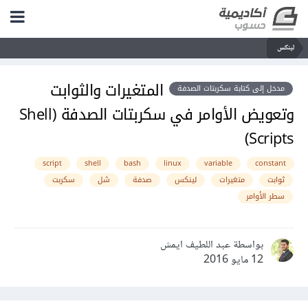
لينكس
المتغيرات والثوابت
مدخل إلى كتابة سكربتات الصدفة
وتعويض الأوامر في سكربتات الصدفة (Shell
Scripts)
script
shell
bash
linux
variable
constant
ثوابت
متغيرات
لينكس
صدفة
شل
سكربت
سطر الأوامر
بواسطة عبد اللطيف ايمش
12 مايو 2016