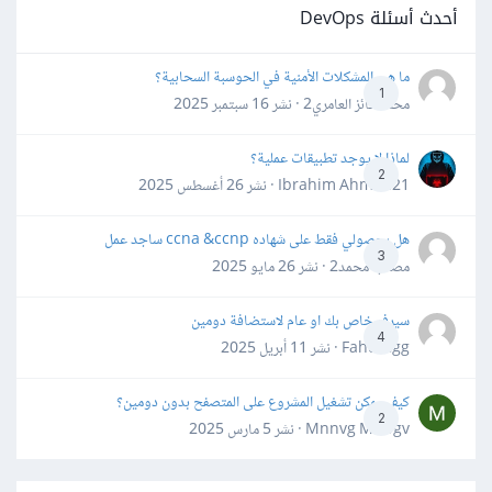
أحدث أسئلة DevOps
ما هي المشكلات الأمنية في الحوسبة السحابية؟
1
محمد فائز العامري2 · نشر
16 سبتمبر 2025
لماذا لا يوجد تطبيقات عملية؟
2
Ibrahim Ahmed21 · نشر
26 أغسطس 2025
هل بحصولي فقط على شهاده ccna &ccnp ساجد عمل
3
مصعب محمد2 · نشر
26 مايو 2025
سيرفر خاص بك او عام لاستضافة دومين
4
Fahd Ggg · نشر
11 أبريل 2025
كيف يمكن تشغيل المشروع على المتصفح بدون دومين؟
2
Mnnvg Mnbgv · نشر
5 مارس 2025