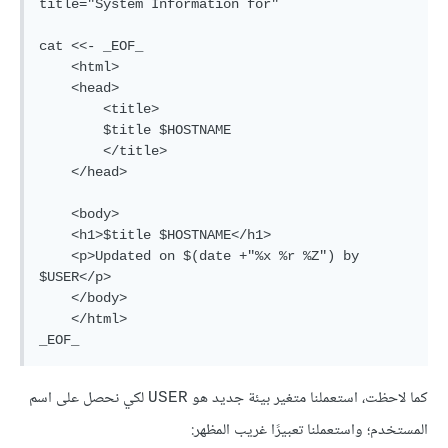
title="System Information for"

cat <<- _EOF_

    <html>

    <head>

        <title>

        $title $HOSTNAME

        </title>

    </head>

    <body>

    <h1>$title $HOSTNAME</h1>

    <p>Updated on $(date +"%x %r %Z") by 
$USER</p>

    </body>

    </html>

_EOF_
كما لاحظت، استعملنا متغير بيئة جديد هو
لكي نحصل على اسم
USER
المستخدم؛ واستعملنا تعبيرًا غريب المظهر: