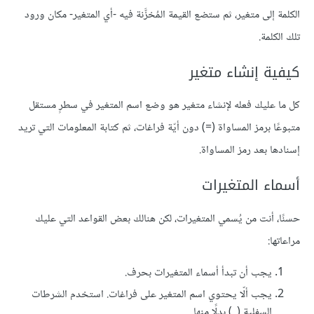
الكلمة إلى متغير، ثم ستضع القيمة المُخزَّنة فيه -أي المتغير- مكان ورود
تلك الكلمة.
كيفية إنشاء متغير
كل ما عليك فعله لإنشاء متغير هو وضع اسم المتغير في سطرٍ مستقل
متبوعًا برمز المساواة (=) دون أيّة فراغات، ثم كتابة المعلومات التي تريد
إسنادها بعد رمز المساواة.
أسماء المتغيرات
حسنًا، أنت من يُسمي المتغيرات، لكن هنالك بعض القواعد التي عليك
مراعاتها:
يجب أن تبدأ أسماء المتغيرات بحرف.
يجب ألّا يحتوي اسم المتغير على فراغات. استخدم الشرطات
السفلية (_) بدلًا منها.