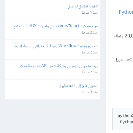
تطوير تطبيق توصيل
Pytho
منذ 1 ساعة
مراجعة كود Vue/React تعديل واجهات UI/UX وإصلاح 
ثغرات
منذ 2 ساعة
يشرح هذا القسم بإيجاز كيفية التحقق من نسخ بايثون الموجودة مسبقًا ويوضح طريقة تثبيت نسخ جديدة حسب الحاجة لنظام التشغيل أوبنتو لينكس 20.04 ونظام
تصميم وتنفيذ Workflow ومراقبة احترافي لمنصة إدارة 
شبكات وميكروتك مبنية على Laravel/Radius
منذ 2 ساعة
إذ يمكنك تنزيل
ربط متجر ووكومرس بشركة شحن API مع لوحة تحكم 
مخصصة
منذ 2 ساعة
تحويل go إلى aar تطبيق
منذ 3 ساعة
python3