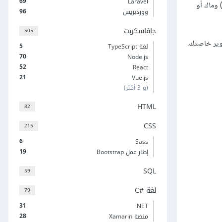
69
Laravel
 وماك أو
96
ووردبريس
جافاسكربت
505
5
لغة TypeScript
70
Node.js
52
React
21
Vue.js
(و 3 أكثر)
HTML
82
CSS
215
6
Sass
19
إطار عمل Bootstrap
SQL
59
لغة C#‎
79
31
‎.NET
28
منصة Xamarin