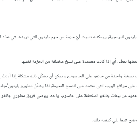
ميع شيفرات بايثون البرمجية، ويمكنك تثبيت أيّ حزمة من حزم بايثون التي تريدها في هذه ا
 بعضها بعضًا، أي إذا كانت معتمدة على نسخ مختلفة من الحزمة نفسها.
هداف نسخة واحدة من جانغو على الحاسوب، ويمكن أن يشكّل ذلك مشكلة إذا أردتَ إ
ى مواقع الويب التي تعتمد على النسخ القديمة، لذا يشغّل مطورو بايثون/جان
ح العديد من بيئات جانغو المختلفة على حاسوب واحد. يوصي فريق مطوري جانغو 
وضح فيما يلي كيفية ذلك.