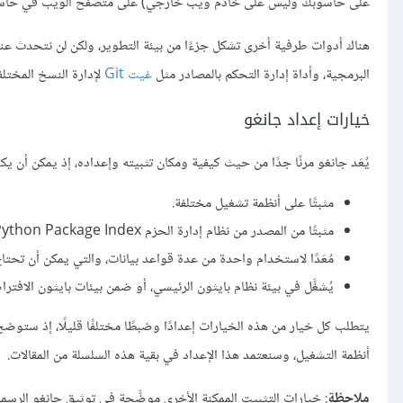
على حاسوبك وليس على خادم ويب خارجي) على متصفح الويب في حاس
هناك أدوات طرفية أخرى تشكل جزءًا من بيئة التطوير، ولكن لن نتحدث عن
البرمجية، وأداة إدارة التحكم بالمصادر مثل
غيت Git
لإدارة النسخ المختل
خيارات إعداد جانغو
يُعَد جانغو مرنًا جدًا من حيث كيفية ومكان تثبيته وإعداده، إذ يمكن أن يك
مثبتًا على أنظمة تشغيل مختلفة.
مثبتًا من المصدر من نظام إدارة الحزم Python Package Index -أو PyPi اختصارًا- ومن تطبيق مدير الحزم للحاسوب المضيف في كثير من الحالات.
مُعَدًا لاستخدام واحدة من عدة قواعد بيانات، والتي يمكن أن تحتا
يُشغَّل في بيئة نظام بايثون الرئيسي، أو ضمن بيئات بايثون الافترا
يتطلب كل خيار من هذه الخيارات إعدادًا وضبطًا مختلفًا قليلًا، إذ ستوضح
أنظمة التشغيل، وسنعتمد هذا الإعداد في بقية هذه السلسلة من المقالات.
ملاحظة
: خيارات التثبيت الممكنة الأخرى موضَّحة في توثيق جانغو الرسمي، 