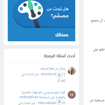
س ولينكس/ يونيكس وسولاريس Solaris. يجب أن يتمتع
أحدث أسئلة البرمجة
سؤال عن تعلم البرمجه
Ahmed Alhafiz2 · نشر
الثلاثاء في
5
21:45
كيف ارفع مشروعي بالواجهات الأمامية
والخلفية على استضافة InfinityFree؟
ل على أحدث نسخة مستقرة من
4
Hiba Abdalrheem · نشر
الثلاثاء في