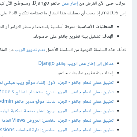
عرفت حتى الآن الغرض من
إطار عمل
جانغو Django
، وسنوضّح الآن كيف
إس macOS، إذ يجب أن يعطيك هذا المقال ما تحتاجه لتكون قادرًا على البدء في تطوير تطبيقات جانغو بغض النظر عن نظام التشغيل الذي تستخدمه.
المتطلبات الأساسية
: معرفة أساسية باستخدام سطر الأوامر أو الطرفية Terminal وكيفية تثبيت الحزم البرمجية على نظام تشغيل حاسوب 
الهدف
: تشغيل بيئة تطوير جانغو على حاسوبك.
تتألف هذه السلسلة الفرعية من السلسلة الأشمل
تعلم تطوير الويب
من المقال
مدخل إلى إطار عمل الويب جانغو Django
إعداد بيئة تطوير تطبيقات جانغو
تطبيق عملي لتعلم جانغو - الجزء الأول: إنشاء موقع ويب هيكلي لم
تطبيق عملي لتعلم جانغو - الجزء الثاني: استخدام النماذج Models
تطبيق عملي لتعلم جانغو - الجزء الثالث: موقع مدير جانغو Django Admin
تطبيق عملي لتعلم جانغو - الجزء الرابع: إنشاء صفحة المكتبة الرئيس
تطبيق عملي لتعلم جانغو - الجزء الخامس: العروض Views العامة والتفصيلية
تطبيق عملي لتعلم جانغو - الجزء السادس: إدارة الجلسات Sessions