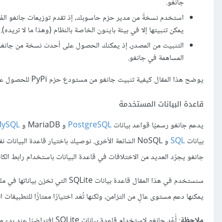
جانغو.
استخدم نسخةً من مدير حزم حاسوبك، إذ تقدم توزيعات جانغو المُجمَّ
يمكن تثبيتها إلا في بيئة بايثون الخاصة بالنظام (وهذا ما لا تريده).
التثبيت من المصدر، إذ يمكنك الحصول على أحدث نسخة من جانغو وت
المساهمة في جانغو.
يوضح هذا المقال كيفية تثبيت جانغو من مستودع حزم PyPi للحصول على أحدث نسخة مستقرة.
قاعدة البيانات المستخدمة
يدعم جانغو رسميًا قواعد بيانات
PostgreSQL
و MariaDB و
ySQL
بيانات
SQL
و NoSQL الشائعة الأخرى. نوصيك باختيار قاعدة البيانا
جانغو يجرّد العديد من الاختلافات في قاعدة البيانات باستخدام رابط الكائنات العلائقي bject-Relational Mapper
يمكنها دعم مستوى عالٍ من التزامن، ولكنها تُعَد اختيارًا ممتازًا للتطبيقات 
ملاحظة