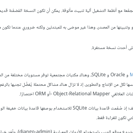
عة مع أنظمة التشغيل آلية تثبيت مألوفة. يمكن أن تكون النسخة المُضمَّنة قديمة 
ثبيتها من المصدر، وهذا غير موصَى به للمبتدئين ولكنه ضروري عندما تكون مس
M
و Oracle و SQLite، وهناك مكتبات مجتمعية توفر مستويات مختلفة من 
ت نفسها لكل من الإنتاج والتطوير، إذ لا تزال هناك مشاكل محتملة يُفضَّل تجنبها بالرغم
O -أو ORM اختصارًا.
سنستخدم في هذا المقال قاعدة بيانات SQLite التي تخزن بياناتها في ملف؛ إذ صُمِّمت قاعدة بيانات SQLite للاستخدام بوصفها قاعدة بيانا
التي تكون للقراءة فقط.
: أُعِّد جانغو لاستخدام قاعدة بيانات SQLite افتراضيًا عند بدء مشروع موقع ال