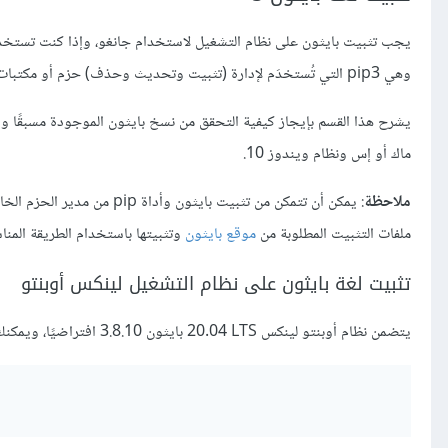
يجب تثبيت بايثون على نظام التشغيل لاستخدام جانغو، وإذا كنت تستخدم بايثون 3، فستحتاج أداة الخاصة بمست
وهي pip3 التي تُستخدَم لإدارة (تثبيت وتحديث وحذف) حزم أو مكتبات بايثون التي تستخدمها تطبيقات جانغو وتطبيقات بايثون الأخرى.
ماك أو إس ونظام ويندوز 10.
ملاحظة
: يمكن أن تتمكن من تثبيت ب
ملفات التثبيت المطلوبة من
موقع بايثون
وتثبيتها باستخدام الطريقة المنا
تثبيت لغة بايثون على نظام التشغيل لينكس أوبنتو
يتضمن نظام أوبنتو لينكس LTS‏ 20.04 بايثون 3.8.10 افتراضيًا، ويمكنك التأكّد من ذلك من خلال تشغيل الأمر التالي في طرفية باش Bash: