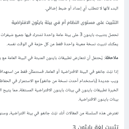
البدء لأنها لا تتطلب أي إعداد أو ضبط إضافي.
التثبيت على مستوى النظام أم في بيئة بايثون الافتراضية
تحصل بتثبيت بايثون 3 على بيئة عامة واحدة تشترك فيها ج
يمكنك تثبيت نسخة معينة واحدة فقط من كل حزمة في الوقت نفسه.
ملاحظة
: يُحتمَل أن تتعارض تطبيقات بايثون المثبتة في البيئة العامة مع
إذا ثبَّتَ جانغو في البيئة الافتراضية أو العامة، فستتمكّن فقط من است
ويب جديدة (باستخدام أحدث نسخة من جانغو) مع الاستمرار في الحفاظ عل
الخبرة تطبيقات بايثون في بيئات بايثون الافتراضية المستقلة، مما يتي
بيئات بايثون الافتراضية.
تفترض هذه السلسلة من المقالات أنك ثبَّتَ جانغو في بيئة افتراضية، وسن
تثبيت لغة بايثون 3