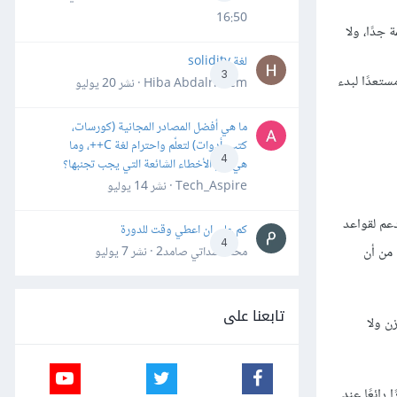
16:50
جدًا، ولا
لغة solidity
3
تعدًا لبدء
Hiba Abdalrheem · نشر
20 يوليو
ما هي أفضل المصادر المجانية (كورسات،
كتب، أدوات) لتعلّم واحترام لغة C++، وما
4
هي أهم الأخطاء الشائعة التي يجب تجنبها؟
Tech_Aspire · نشر
14 يوليو
الدعم لقواعد
كم علي ان اعطي وقت للدورة
4
 من أن
محمد سداتي صامد2 · نشر
7 يوليو
تابعنا على
ت خفيفة الوزن ولا
ويب باستخدام الأدوات المعيارية (django-admin)، وتُعَد خيارًا رائعًا عند