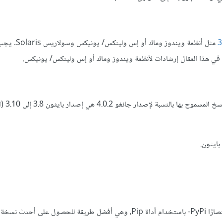
مثل أنظمة ويندوز وماك أو إ
قدم في هذا المقال إرشادات لأنظمة ويندوز وماك أو إس ولينكس/ يونيكس.
جانغو 4.0.2 هي إصدار بايثون 3.8 إلى 3.10 (اطلع على
ايثون.
مستودع حزم بايثون Python Package Repository -أو اختصارًا PyPi- باستخدام أداة Pip، وهي أفضل طريقة للحصو