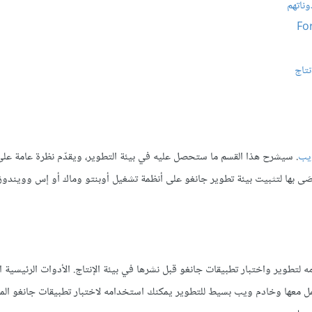
ناتهم
ويب
. سيشرح هذا القسم ما ستحصل عليه في بيئة التطوير، ويقدّم نظرة عامة ع
َى بها لتثبيت بيئة تطوير جانغو على أنظمة تشغيل أوبنتو وماك أو إس وويندوز
تطوير واختبار تطبيقات جانغو قبل نشرها في بيئة الإنتاج. الأدوات الرئيسية ا
ل معها وخادم ويب بسيط للتطوير يمكنك استخدامه لاختبار تطبيقات جانغو الم