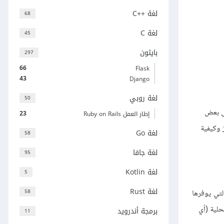
لغة C++‎
68
لغة C
45
بايثون
297
66
Flask
43
Django
لغة روبي
50
لى بعض
23
إطار العمل Ruby on Rails
 وكيفية
لغة Go
58
لغة جافا
95
لغة Kotlin
5
لغة Rust
58
لتي يوفرها
حلية (أي
برمجة أندرويد
11