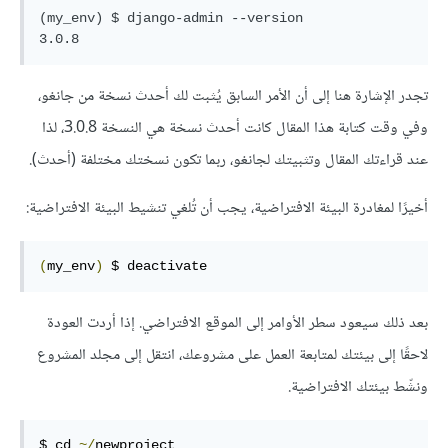
(my_env) $ django-admin --version

تجدر الإشارة هنا إلى أن
الأمر السابق يُثبت لك أحدث نسخة من جانغو،
وفي وقت كتابة هذا المقال كانت أحدث نسخة هي النسخة 3.0.8، لذا
عند قراءتك المقال وتثبيتك لجانغو، ربما تكون نسختك مختلفة (أحدث).
أخيرًا لمغادرة البيئة الافتراضية، يجب أن تُلغي تنشيط البيئة الافتراضية:
(
my_env
)
 $ deactivate
بعد ذلك سيعود سطر الأوامر إلى الموقع الافتراضي. إذا أردت العودة
لاحقًا إلى بيئتك لمتابعة العمل على مشروعك، انتقل إلى مجلد المشروع
ونشّط بيئتك الافتراضية.
$ cd 
~/
newproject
