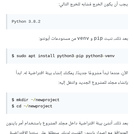
يجب أن يكون الخرج مُشابه للخرج التالي:
بعد ذلك، نثبت
و
من مستودعات أبونتو:
venv
pip
$ sudo apt install python3
-
pip python3
-
venv
الآن، عندما تبدأ مشروعًا جديدًا، يمكنك إنشاء بيئة افتراضية له. ابدأ
بإنشاء مجلد للمشروع الجديد وانتقل إليه:
$ mkdir 
~/
newproject

$ cd 
~/
newproject
بعد ذلك، أنشئ بيئة افتراضية داخل مجلد المشروع باستخدام أمر بايثون
المتوافق مع اصدار بايثون المُثبت لديك. سنطلق على بيئتنا الافتراضية