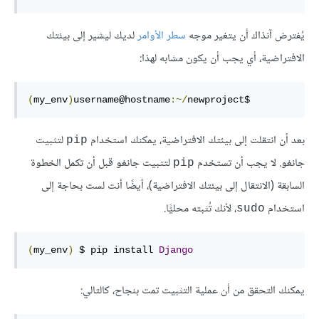
يُفترض آنذاك أن يتغير موجه
سطر الأوامر
لديك ليشير إلى بيئتك
الافتراضية، أي يجب أن يكون مشابه لهذا:
(
my_env
)
username@hostname
:~/
newproject$
بعد أن انتقلت إلى بيئتك الافتراضية، يمكنك استخدام
لتثبيت
pip
جانغو. لا يجب أن تستخدم
لتثبيت جانغو قبل أن تكمل الخطوة
pip
السابقة (الانتقال إلى بيئتك الافتراضية)، أيضًا أنت لست بحاجة إلى
استخدام
، لأنك تُثبته محليًّا.
sudo
(
my_env
)
 $ pip install 
Django
يمكنك التحقق من أن عملية التثبيت تمت بنجاح، كالتالي: