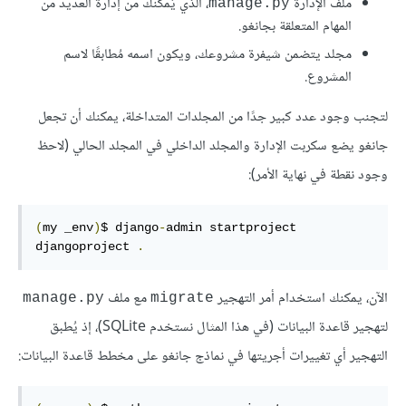
ملف الإدارة
، الذي يُمكّنك من إدارة العديد من
manage.py
المهام المتعلقة بجانغو.
مجلد يتضمن شيفرة مشروعك، ويكون اسمه مُطابقًا لاسم
المشروع.
لتجنب وجود عدد كبير جدًا من المجلدات المتداخلة، يمكنك أن تجعل
جانغو يضع سكربت الإدارة والمجلد الداخلي في المجلد الحالي (لاحظ
وجود نقطة في نهاية الأمر):
(
my _env
)
$ django
-
admin startproject 
djangoproject 
.
الآن، يمكنك استخدام أمر التهجير
مع ملف
manage.py
migrate
لتهجير قاعدة البيانات (في هذا المثال نستخدم SQLite)، إذ يُطبق
التهجير أي تغييرات أجريتها في نماذج جانغو على مخطط قاعدة البيانات: