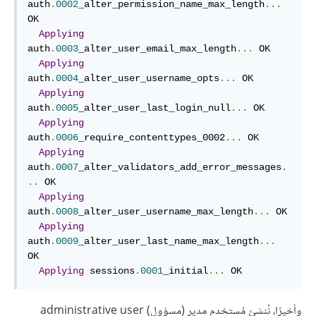
auth
.
0002
_alter_permission_name_max_length
...
OK

Applying
auth
.
0003
_alter_user_email_max_length
...
 OK

Applying
auth
.
0004
_alter_user_username_opts
...
 OK

Applying
auth
.
0005
_alter_user_last_login_null
...
 OK

Applying
auth
.
0006
_require_contenttypes_0002
...
 OK

Applying
auth
.
0007
_alter_validators_add_error_messages
.
..
 OK

Applying
auth
.
0008
_alter_user_username_max_length
...
 OK

Applying
auth
.
0009
_alter_user_last_name_max_length
...
OK

Applying
 sessions
.
0001
_initial
...
 OK
وأخيرًا، نُنشئ مُستخدم مدير (مسؤول) administrative user