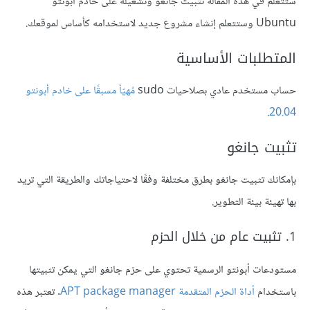
ستتعلم في هذه المقالة تثبيت جانغو وتشغيله على خادم أبونتو
Ubuntu وستتعلم إنشاء مشروع جديد لاستخدامه كأساس لموقعك.
المتطلبات الأساسية
حساب مستخدم عادي بصلاحيات sudo
مُهيّأ مسبقًا على خادم أبونتو
.
20.04
تثبيت جانغو
بإمكانك تثبيت جانغو بطرق مختلفة وفقًا لاحتياجاتك والطريقة التي تريد
بها تهيئة بيئة التطوير.
1. تثبيت عام من خلال الحزم
مستودعات أبونتو الرسمية تحتوي على حزم جانغو التي يمكن تثبيتها
باستخدام
أداة الحزم المتقدمة APT package manager
. تعتبر هذه