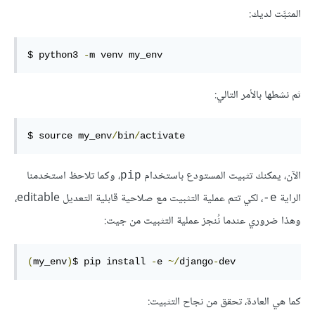
المثبَّت لديك:
$ python3 
-
m venv my_env
ثم نشطها بالأمر التالي:
$ source my_env
/
bin
/
activate
الآن، يمكنك تثبيت المستودع باستخدام
، وكما تلاحظ استخدمنا
pip
الراية
، لكي تتم عملية التثبيت مع صلاحية قابلية التعديل editable،
e-
وهذا ضروري عندما نُنجز عملية التثبيت من جيت:
(
my_env
)
$ pip install 
-
e 
~/
django
-
dev
كما هي العادة، تحقق من نجاح التثبيت: