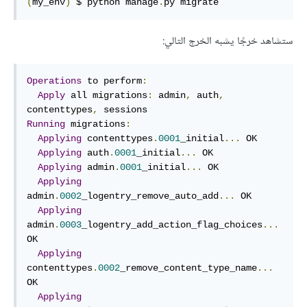
(
my_env
)
 $ python manage
.
py migrate
ستشاهد خرجًا يشبه الخرج التالي:
Operations
 to perform
:
Apply
 all migrations
:
 admin
,
 auth
,
contenttypes
,
Running
 migrations
:
Applying
 contenttypes
.
0001
_initial
...
 OK

Applying
 auth
.
0001
_initial
...
 OK

Applying
 admin
.
0001
_initial
...
 OK

Applying
admin
.
0002
_logentry_remove_auto_add
...
 OK

Applying
admin
.
0003
_logentry_add_action_flag_choices
...
OK

Applying
contenttypes
.
0002
_remove_content_type_name
...
OK

Applying