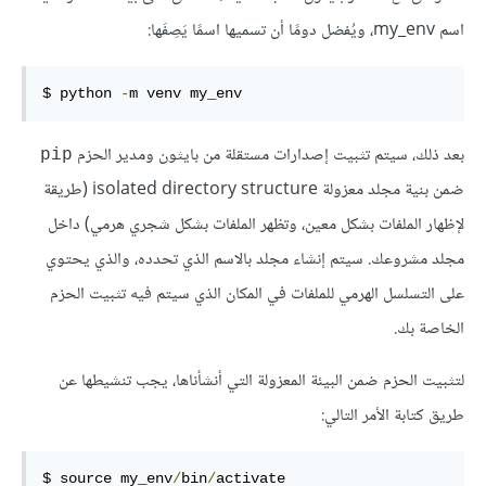
اسم my_env، ويُفضل دومًا أن تسميها اسمًا يَصِفَها:
$ python 
-
m venv my_env
بعد ذلك، سيتم تثبيت إصدارات مستقلة من بايثون ومدير الحزم
pip
ضمن بنية مجلد معزولة isolated directory structure (طريقة
لإظهار الملفات بشكل معين، وتظهر الملفات بشكل شجري هرمي) داخل
مجلد مشروعك. سيتم إنشاء مجلد بالاسم الذي تحدده، والذي يحتوي
على التسلسل الهرمي للملفات في المكان الذي سيتم فيه تثبيت الحزم
الخاصة بك.
لتثبيت الحزم ضمن البيئة المعزولة التي أنشأناها، يجب تنشيطها عن
طريق كتابة الأمر التالي:
$ source my_env
/
bin
/
activate