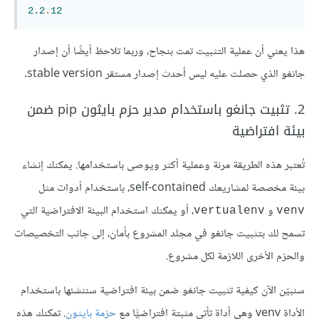
2.2
.
12
هذا يعني أن عملية التثبيت تمت بنجاح، وربما تلاحظ أيضًا أن إصدار
جانغو الذي حصلت عليه ليس أحدث إصدار مستقر stable version.
2. تثبيت جانغو باستخدام مدير حزم بايثون pip ضمن
بيئة افتراضية
تُعتبر هذه الطريقة مرنة وعملية أكثر ويوصى باستخدامها. يمكنك إنشاء
بيئة مخصصة لمشاريعك self-contained، باستخدام أدوات مثل
و
، أو يمكنك استخدام البيئة الافتراضية التي
vertualenv
venv
تسمح لك بتثبيت جانغو في مجلد المشروع بأمان، إلى جانب التخصيصات
والحزم الأخرى اللازمة لكل مشروع.
سنبيّن الآن كيفية تثبيت جانغو ضمن بيئة افتراضية سننشئها باستخدام
الأداة venv وهي أداة تأتي مثبتة افتراضيًّا مع
حزمة بايثون
. تمكنك هذه