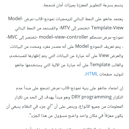
يتسم بسرعة التطوير المعززة بميزات أمان مُدمجة.
يعتمد جانغو على النمط البنائي للبرمجيات نموذج-قالب-عرض Model-
Template-View -تختصر إلى MTV- والمُستمد من النمط البنائي
نموذج-عرض-متحكم model–view–controller -تختصر إلى MVC-
. يتم تعريف النموذج Model على أنه مصدر مفرد ومحدد من البيانات،
والعرض View على أنه عبارة عن البيانات التي يتم إظهارها للمستخدم،
والقالب Template على أنه عبارة عن الآلية التي يستخدمها جانغو
لتوليد صفحات
HTML
.
إن اعتماد جانغو على بنية نموذج-قالب-عرض تشجع على مبدأ عدم
التكرار DRY programming وهو مبدأ يهدف إلى الحد من تكرار
المعلومات من جميع الأنواع، وينص على أن "أي جزء في النظام ينبغي أن
يكون معرّفاً في مكان واحد واضح مسؤول عن هذا الجزء".