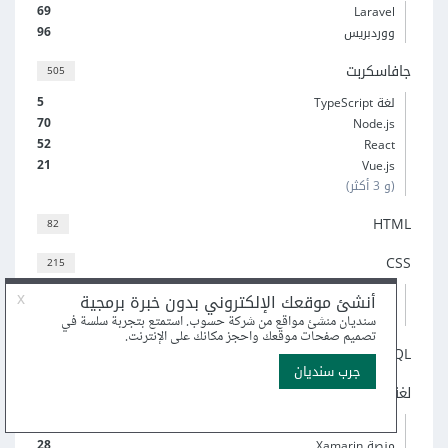
69
Laravel
96
ووردبريس
جافاسكربت
505
5
لغة TypeScript
70
Node.js
52
React
21
Vue.js
(و 3 أكثر)
HTML
82
CSS
215
6
Sass
19
إطار عمل Bootstrap
SQL
59
لغة C#‎
79
31
‎.NET
28
منصة Xamarin