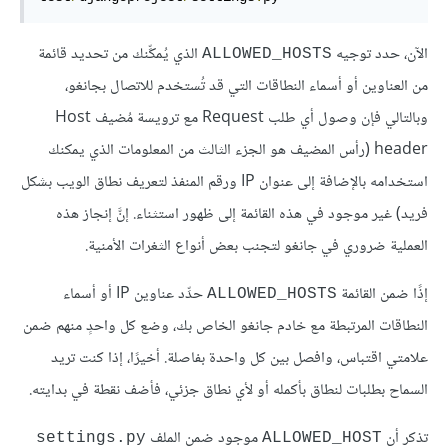
الآن، حدد توجيه
الذي يُمكِّنك من تحديد قائمة
ALLOWED_HOSTS
من العناوين أو أسماء النطاقات التي قد تُستخدم للاتصال بجانغو،
وبالتالي فإن وصول أي طلب Request مع ترويسة مُضيف Host
header (رأس المضيف هو الجزء الثالث من المعلومات الذي يمكنك
استخدامه بالإضافة إلى عنوان IP ورقم المنفذ لتعريف نطاق الويب بشكل
فريد) غير موجود في هذه القائمة إلى ظهور استثناء. إنَّ إنجاز هذه
العملية ضروري في جانغو لتجنب بعض أنواع الثغرات الأمنية.
إذًا ضمن القائمة
حدِّد عناوين IP أو أسماء
ALLOWED_HOSTS
النطاقات المرتبطة مع خادم جانغو الخاص بك، وضع كل واحدٍ منهم ضمن
علامتي اقتباس، وافصل بين كل واحدة بفاصلة. أخيرًا، إذا كنت تريد
السماح بطلبات لنطاق بأكمله أو لأي نطاق جزئي، فأضف نقطة في بدايته.
تذكر أن
موجود ضمن الملف
settings.py
ALLOWED_HOST