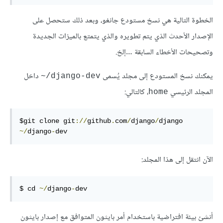
الخطوة التالية هي نسخ مستودع جانغو، وبعد ذلك ستحصل على
الإصدار الأحدث الذي يتم تطويره والذي يتمتع بالميزات الجديدة
وتصحيحات الأخطاء السابقة …إلخ.
يمكنك نسخ المستودع إلى مجلد يُسمى
داخل
‎~/django-dev
المجلد الرئيسي
، كالتالي:
home
$git clone git
://
github
.
com
/
django
/
django 
~/
django
-
dev
الآن انتقل إلى هذا المجلد:
$ cd 
~/
django
-
dev
أنشئ بيئة افتراضية باستخدام أمر بايثون المتوافق مع إصدار بايثون