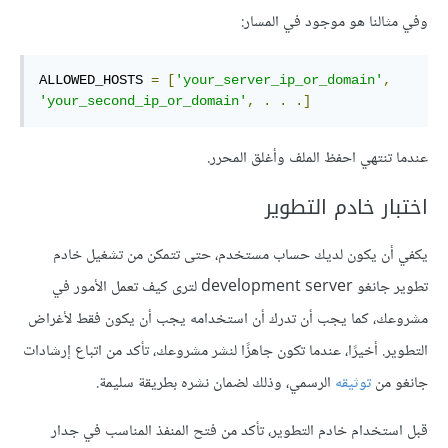
وفي مثالنا هو موجود في المسار:
ALLOWED_HOSTS 
=
[
'your_server_ip_or_domain'
,
'your_second_ip_or_domain'
,
.
.
.]
عندما تنتهي احفظ الملف وأغلق المحرر.
اختبار خادم التطوير
يكفي أن يكون لديك حساب مستخدم، حتى تتمكن من تشغيل خادم
تطوير جانغو development server لترى كيف تعمل الأمور في
مشروعك، كما يجب أن تدرك أن استخدامه يجب أن يكون فقط لأغراض
التطوير. أخيرًا، عندما تكون جاهزًا لنشر مشروعك، تأكد من اتباع إرشادات
جانغو من
توثيقه
الرسمي، وذلك لضمان نشره بطريقة سليمة.
قبل استخدام خادم التطوير، تأكد من فتح المنفذ المناسب في جدار