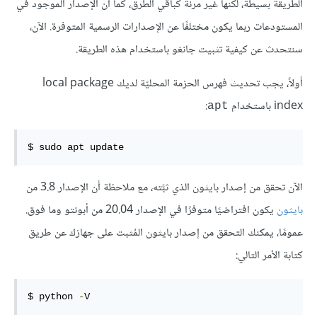
الطريقة بسيطة، لكنها غير مرنة كباقي الطرق، كما أن الإصدار الموجود في
المستودعات ربما يكون مختلفًا عن الإصدارات الرسمية المتوفرة. الآن،
سنتحدث عن كيفية تثبيت جانغو باستخدام هذه الطريقة.
أولاً، يجب تحديث فهرس الحزمة المحليّة لديك local package
index باستخدام
:
apt
$ sudo apt update
الآن تحقق من إصدار بايثون الذي ثبَّته، مع ملاحظة أن الإصدار 3.8 من
بايثون
يكون افتراضيًا متوفرًا في الإصدار 20.04 من أبونتو وما فوق.
عمومًا، يمكنك التحقق من إصدار بايثون المُثبت على جهازك عن طريق
كتابة الأمر التالي:
$ python 
-
V