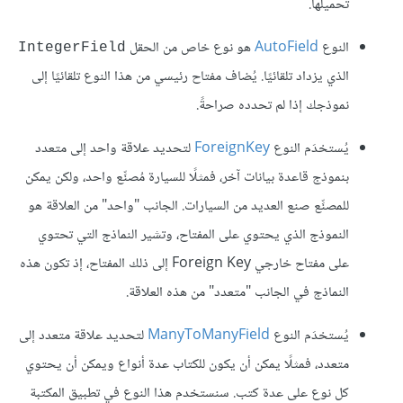
تحميلها.
النوع
AutoField
هو نوع خاص من الحقل
IntegerField
الذي يزداد تلقائيًا. يُضاف مفتاح رئيسي من هذا النوع تلقائيًا إلى
نموذجك إذا لم تحدده صراحةً.
يُستخدَم النوع
ForeignKey
لتحديد علاقة واحد إلى متعدد
بنموذج قاعدة بيانات آخر، فمثلًا للسيارة مُصنِّع واحد، ولكن يمكن
للمصنِّع صنع العديد من السيارات. الجانب "واحد" من العلاقة هو
النموذج الذي يحتوي على المفتاح، وتشير النماذج التي تحتوي
على مفتاح خارجي Foreign Key إلى ذلك المفتاح، إذ تكون هذه
النماذج في الجانب "متعدد" من هذه العلاقة.
يُستخدَم النوع
ManyToManyField
لتحديد علاقة متعدد إلى
متعدد، فمثلًا يمكن أن يكون للكتاب عدة أنواع ويمكن أن يحتوي
كل نوع على عدة كتب. سنستخدم هذا النوع في تطبيق المكتبة