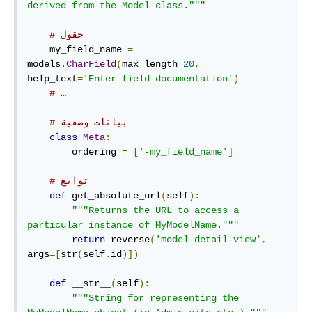
derived from the Model class."""
# حقول
    my_field_name 
=
models
.
CharField
(
max_length
=
20
,
help_text
=
'Enter field documentation'
)
# …
# بيانات وصفية
class
Meta
:
        ordering 
=
[
'-my_field_name'
]
# توابع
def
 get_absolute_url
(
self
):
"""Returns the URL to access a 
particular instance of MyModelName."""
return
 reverse
(
'model-detail-view'
,
args
=[
str
(
self
.
id
)])
def
 __str__
(
self
):
"""String for representing the 