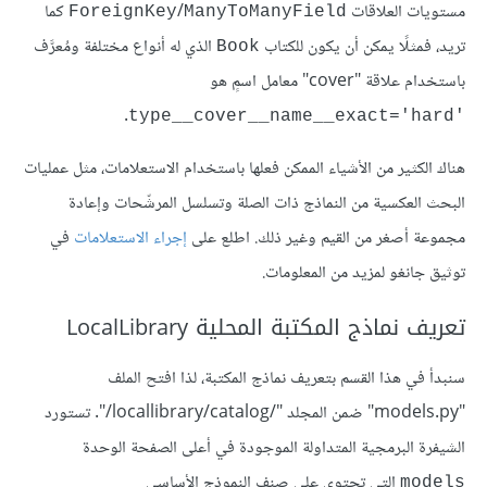
مستويات العلاقات
/
كما
ForeignKey
ManyToManyField
تريد، فمثلًا يمكن أن يكون للكتاب
الذي له أنواع مختلفة ومُعرَّف
Book
باستخدام علاقة "cover" معامل اسمٍ هو
.
type__cover__name__exact='hard'‎
هناك الكثير من الأشياء الممكن فعلها باستخدام الاستعلامات، مثل عمليات
البحث العكسية من النماذج ذات الصلة وتسلسل المرشّحات وإعادة
مجموعة أصغر من القيم وغير ذلك. اطلع على
إجراء الاستعلامات
في
توثيق جانغو لمزيد من المعلومات.
تعريف نماذج المكتبة المحلية LocalLibrary
سنبدأ في هذا القسم بتعريف نماذج المكتبة، لذا افتح الملف
"models.py" ضمن المجلد "/locallibrary/catalog/". تستورد
الشيفرة البرمجية المتداولة الموجودة في أعلى الصفحة الوحدة
التي تحتوي على صنف النموذج الأساسي
models