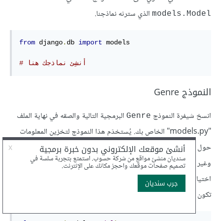
الذي سترثه نماذجنا.
models.Model
from
 django
.
db 
import
 models

# أنشِئ نماذجك هنا
النموذج Genre
انسخ شيفرة النموذج
البرمجية التالية والصقه في نهاية الملف
Genre
"models.py" الخاص بك. يُستخدَم هذا النموذج لتخزين المعلومات
حول فئة الكتاب مثل كونه خياليًا أو غير خيالي، أو عاطفيًا أو تاريخًا
وغير ذلك. أنشأنا النوع genre بوصفه نموذجًا وليس نصًا حرًا أو قائمة
اختيار بحيث يمكن إدارة القيم الممكنة عبر قاعدة البيانات بدلًا من أن
تكون شيفرة ثابتة.