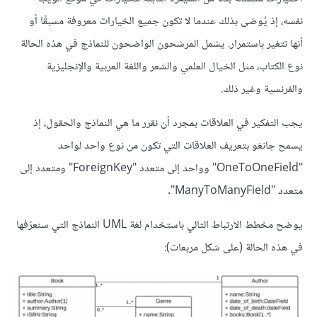
نفسه، إذ يُوصَى بذلك عندما لا تكون جميع الخيارات معروفة مسبقًا أو
أنها تتغير باستمرار. يشمل المرشحون الواضحون للنماذج في هذه الحالة
نوع الكتاب، مثل الخيال العلمي والشعر واللغة العربية والإنجليزية
والفرنسية وغير ذلك.
يجب التفكير في العلاقات بمجرد أن نقرر ما هي النماذج والحقول، إذ
يسمح جانغو بتعريف العلاقات التي تكون من نوع واحد لواحد
"OneToOneField" وواحد إلى متعدد "ForeignKey" ومتعدد إلى
متعدد "ManyToManyField".
يوضح مخطط الارتباط التالي باستخدام لغة UML النماذج التي سنعرّفها
في هذه الحالة (على شكل مربعات):