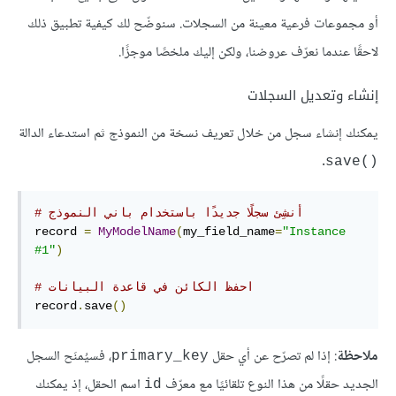
أو مجموعات فرعية معينة من السجلات. سنوضّح لك كيفية تطبيق ذلك
لاحقًا عندما نعرّف عروضنا، ولكن إليك ملخصًا موجزًا.
إنشاء وتعديل السجلات
يمكنك إنشاء سجل من خلال تعريف نسخة من النموذج ثم استدعاء الدالة
.
save()‎
# ‫أنشِئ سجلًا جديدًا باستخدام باني النموذج
record 
=
MyModelName
(
my_field_name
=
"Instance 
#1"
)
# احفظ الكائن في قاعدة البيانات
record
.
save
()
ملاحظة
: إذا لم تصرّح عن أي حقل
، فسيُمنَح السجل
primary_key
الجديد حقلًا من هذا النوع تلقائيًا مع معرّف
اسم الحقل، إذ يمكنك
id