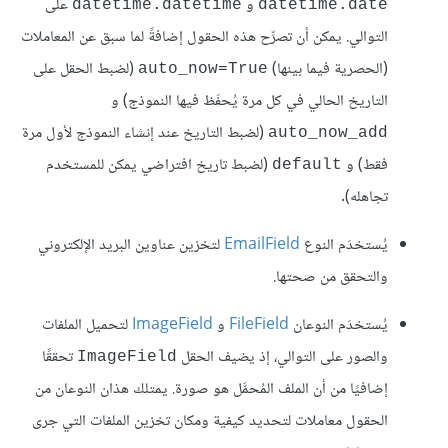
و
على
datetime.datetime
datetime.date
التوالي. يمكن أن تصرِّح هذه الحقول إضافةً لما سبق عن المعاملات
(الحصرية فيما بينها)
(لضبط الحقل على
auto_now=True
التاريخ الحالي في كل مرة يُحفَظ فيها النموذج) و
(لضبط التاريخ عند إنشاء النموذج لأول مرة
auto_now_add
فقط) و
(لضبط تاريخ افتراضي يمكن للمستخدم
default
تجاهله).
يُستخدَم النوع
EmailField
لتخزين عناوين البريد الإلكتروني
والتحقق من صحتها.
يُستخدَم النوعان
FileField
و
ImageField
لتحميل الملفات
والصور على التوالي، إذ يضيف الحقل
تحققًا
ImageField
إضافيًا من أن الملف المُحمَّل هو صورة. يمتلك هذان النوعان من
الحقول معاملات لتحديد كيفية ومكان تخزين الملفات التي جرى