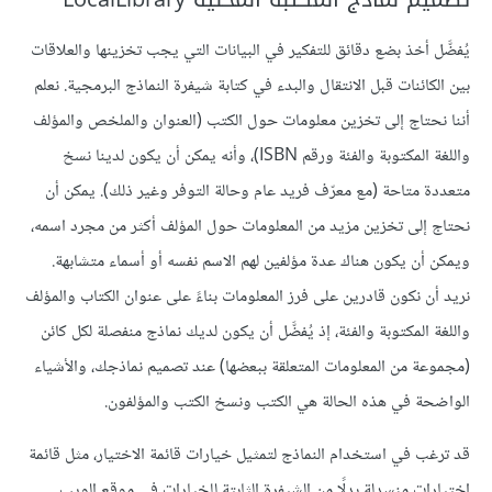
يُفضَّل أخذ بضع دقائق للتفكير في البيانات التي يجب تخزينها والعلاقات
بين الكائنات قبل الانتقال والبدء في كتابة شيفرة النماذج البرمجية. نعلم
أننا نحتاج إلى تخزين معلومات حول الكتب (العنوان والملخص والمؤلف
واللغة المكتوبة والفئة ورقم ISBN)، وأنه يمكن أن يكون لدينا نسخ
متعددة متاحة (مع معرّف فريد عام وحالة التوفر وغير ذلك). يمكن أن
نحتاج إلى تخزين مزيد من المعلومات حول المؤلف أكثر من مجرد اسمه،
ويمكن أن يكون هناك عدة مؤلفين لهم الاسم نفسه أو أسماء متشابهة.
نريد أن نكون قادرين على فرز المعلومات بناءً على عنوان الكتاب والمؤلف
واللغة المكتوبة والفئة، إذ يُفضَّل أن يكون لديك نماذج منفصلة لكل كائن
(مجموعة من المعلومات المتعلقة ببعضها) عند تصميم نماذجك، والأشياء
الواضحة في هذه الحالة هي الكتب ونسخ الكتب والمؤلفون.
قد ترغب في استخدام النماذج لتمثيل خيارات قائمة الاختيار، مثل قائمة
اختيارات منسدلة بدلًا من الشيفرة الثابتة للخيارات في موقع الويب