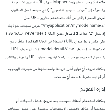
ملاحظة
: يجب إنشاء رابط Mapper عنوان URL لتمرير الاستجابة
والمعرّف إلى "عرض النموذج التفصيلي" (الذي سينفّذ العمل المطلوب
لعرض السجل) بافتراض أنك ستستخدم عناوين URL، مثل
"‎/myapplication/mymodelname/2" لعرض سجلات نموذجك،
إذ يمثل "2" معرّف
سجل معين. الدالة
السابقة قادرة
reverse()‎
id
على عكس رابط عنوان URL (المسماة في الحالة المذكورة سابقًا باسم
نموذج-تفاصيل-عرض 'model-detail-View') لإنشاء عنوان URL
بالتنسيق الصحيح، ويجب عليك كتابة ربط عنوان URL والعرض والقالب.
يمكنك تعريف أيّ توابع أخرى تريدها واستدعاؤها من شيفرتك البرمجية
أو قوالبك بشرط ألّا تأخذ أيّ معاملات.
إدارة النموذج
يمكنك استخدام أصناف نموذجك بعد تعريفها لإنشاء السجلات أو
تحديثها أو حذفها ولتشغيل الاستعلامات للحصول على جميع السجلات