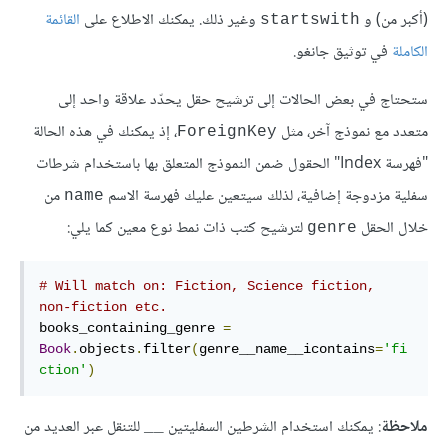
(أكبر من) و
وغير ذلك. يمكنك الاطلاع على
القائمة
startswith
الكاملة
في توثيق جانغو.
ستحتاج في بعض الحالات إلى ترشيح حقل يحدّد علاقة واحد إلى
متعدد مع نموذج آخر، مثل
، إذ يمكنك في هذه الحالة
ForeignKey
"فهرسة Index" الحقول ضمن النموذج المتعلق بها باستخدام شرطات
سفلية مزدوجة إضافية، لذلك سيتعين عليك فهرسة الاسم
من
name
خلال الحقل
لترشيح كتب ذات نمط نوع معين كما يلي:
genre
# Will match on: Fiction, Science fiction, 
non-fiction etc.
books_containing_genre 
=
Book
.
objects
.
filter
(
genre__name__icontains
=
'fi
ction'
)
ملاحظة
: يمكنك استخدام الشرطين السفليتين
للتنقل عبر العديد من
__