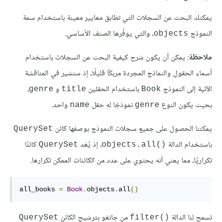
يمكنك البحث عن السجلات التي تطابق معايير معينة باستخدام سمة
النموذج
، والتي يوفّرها الصنف الأساسي.
objects
ملاحظة
: يمكن أن يكون شرح كيفية البحث عن السجلات باستخدام
أسماء الحقول والنماذج المجردة مربكًا قليلًا، إذ سنشير في المناقشة
الآتية إلى النموذج
باستخدام الحقلين
و
،
genre
title
Book
بحيث يكون النوع
نموذجًا له حقل
واحد.
name
genre
يمكننا الحصول على جميع سجلات النموذج بوصفها كائن
QuerySet
باستخدام الدالة
، إذ يُعَد
كائنًا
QuerySet
objects.all()‎
تكراريًا، مما يعني أنه يحتوي على عدد من الكائنات الممكن تكرارها.
all_books 
=
Book
.
objects
.
all
()
تسمح لنا الدالة
من جانغو بترشيح الكائن
QuerySet
filter()‎