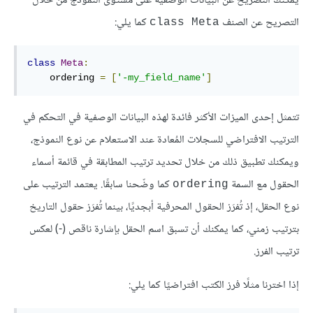
يمكنك التصريح عن البيانات الوصفية على مستوى النموذج من خلال
التصريح عن الصنف
كما يلي:
class Meta
class
Meta
:
    ordering 
=
[
'-my_field_name'
]
تتمثل إحدى الميزات الأكثر فائدة لهذه البيانات الوصفية في التحكم في
الترتيب الافتراضي للسجلات المُعادة عند الاستعلام عن نوع النموذج،
ويمكنك تطبيق ذلك من خلال تحديد ترتيب المطابقة في قائمة أسماء
الحقول مع السمة
كما وضّحنا سابقًا. يعتمد الترتيب على
ordering
نوع الحقل، إذ تُفرَز الحقول المحرفية أبجديًا، بينما تُفرَز حقول التاريخ
بترتيب زمني، كما يمكنك أن تسبق اسم الحقل بإشارة ناقص (-) لعكس
ترتيب الفرز.
إذا اخترنا مثلًا فرز الكتب افتراضيًا كما يلي: