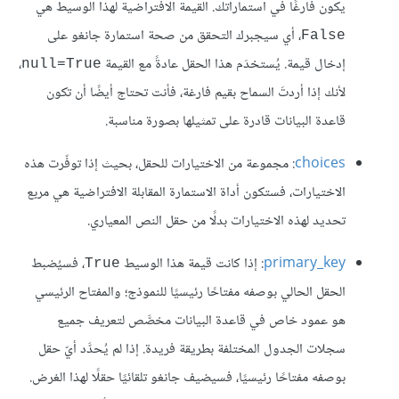
يكون فارغًا في استماراتك. القيمة الافتراضية لهذا الوسيط هي
، أي سيجبرك التحقق من صحة استمارة جانغو على
False
إدخال قيمة. يُستخدَم هذا الحقل عادةً مع القيمة
،
null=True
لأنك إذا أردتَ السماح بقيم فارغة، فأنت تحتاج أيضًا أن تكون
قاعدة البيانات قادرة على تمثيلها بصورة مناسبة.
choices
: مجموعة من الاختيارات للحقل، بحيث إذا توفّرت هذه
الاختيارات، فستكون أداة الاستمارة المقابلة الافتراضية هي مربع
تحديد لهذه الاختيارات بدلًا من حقل النص المعياري.
primary_key
: إذا كانت قيمة هذا الوسيط
، فسيُضبط
True
الحقل الحالي بوصفه مفتاحًا رئيسيًا للنموذج؛ والمفتاح الرئيسي
هو عمود خاص في قاعدة البيانات مخصَّص لتعريف جميع
سجلات الجدول المختلفة بطريقة فريدة. إذا لم يُحدَّد أيّ حقل
بوصفه مفتاحًا رئيسيًا، فسيضيف جانغو تلقائيًا حقلًا لهذا الغرض.