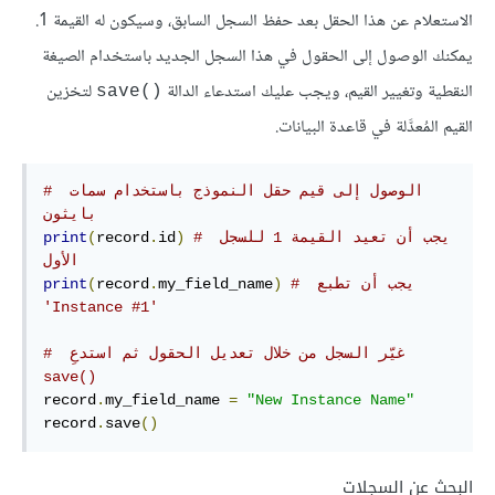
الاستعلام عن هذا الحقل بعد حفظ السجل السابق، وسيكون له القيمة 1.
يمكنك الوصول إلى الحقول في هذا السجل الجديد باستخدام الصيغة
النقطية وتغيير القيم، ويجب عليك استدعاء الدالة
لتخزين
save()‎
القيم المُعدَّلة في قاعدة البيانات.
# الوصول إلى قيم حقل النموذج باستخدام سمات 
بايثون
# يجب أن تعيد القيمة 1 للسجل 
)
id
.
record
(
print
الأول
# ‫يجب أن تطبع 
)
my_field_name
.
record
(
print
'Instance #1'
# ‫غيّر السجل من خلال تعديل الحقول ثم استدعِ 
save()‎
record
.
my_field_name 
=
"New Instance Name"
record
.
save
()
البحث عن السجلات