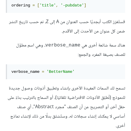
ordering 
=
[
'title'
,
'-pubdate'
]
فستُفرَز الكتب أبجديًا حسب العنوان من A إلى Z، ثم حسب تاريخ النشر
ضمن كل عنوان من الأحدث إلى الأقدم.
هناك سمة شائعة أخرى هي
، وهي اسم مطوَّل
verbose_name
للصنف بصيغة المفرد والجمع:
verbose_name 
=
'BetterName'
تسمح لك السمات المفيدة الأخرى بإنشاء وتطبيق أذونات وصول جديدة
للنموذج (تُطبَّق الأذونات الافتراضية تلقائيًا)، أو السماح بالترتيب بناءً على
حقل آخر، أو التصريح عن أن الصنف "مجرد Abstract"، أي صنف
أساسي لا يمكنك إنشاء سجلات له، وستُشتَق بدلًا من ذلك لإنشاء نماذج
أخرى.