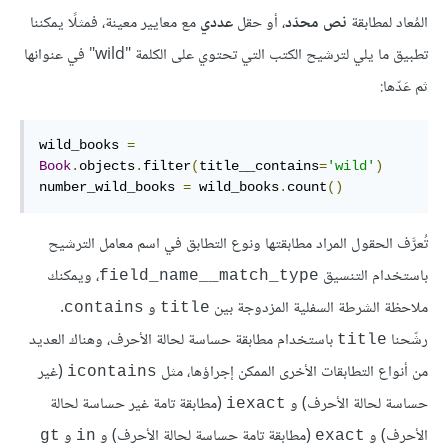
المُعاد لمطابقة
نص محدّد
، أو حقل
عددي
مع معايير معينة، فمثلًا يمكننا
تطبيق ما يلي لترشيح الكتب التي تحتوي على الكلمة "wild" في عنوانها
ثم عَدّها:
wild_books 
=
Book
.
objects
.
filter
(
title__contains
=
'wild'
)
number_wild_books 
=
 wild_books
.
count
()
تُعرَّف الحقول المراد مطابقتها ونوع التطابق في اسم معامل الترشيح
باستخدام التنسيق
، ويمكنك
field_name__match_type
ملاحظة الشرطة السفلية المزدوجة بين
و
.
contains
title
رشّحنا
باستخدام مطابقة حساسة لحالة الأحرف، وهناك العديد
title
من أنواع التطابقات الأخرى الممكن إجراؤها، مثل
(غير
icontains
حساسة لحالة الأحرف) و
(مطابقة تامة غير حساسة لحالة
iexact
الأحرف) و
(مطابقة تامة حساسة لحالة الأحرف) و
و
gt
in
exact