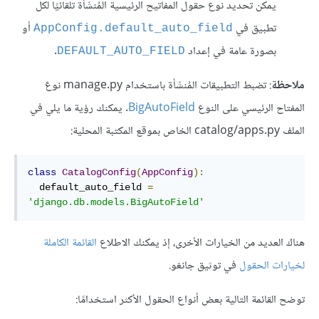
يمكن تحديد نوع حقول المفاتيح الرئيسية المُنشَأة تلقائيًا لكل
تطبيق في
أو
AppConfig.default_auto_field
بصورة عامة في إعداد
.
DEFAULT_AUTO_FIELD
ملاحظة
: تضبط التطبيقات المُنشَأة باستخدام manage.py نوعَ
المفتاح الرئيسي على النوع
BigAutoField
. يمكنك رؤية ما يلي في
الملف catalog/apps.py الخاص بموقع المكتبة المحلية:
class
CatalogConfig
(
AppConfig
):
  default_auto_field 
=
'django.db.models.BigAutoField'
هناك العديد من الخيارات الأخرى، إذ يمكنك الاطلاع
القائمة الكاملة
لخيارات الحقول
في توثيق جانغو.
توضح القائمة التالية بعض أنواع الحقول الأكثر استخدامًا: