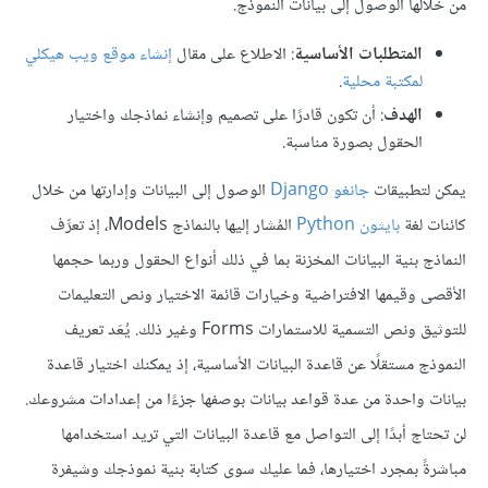
من خلالها الوصول إلى بيانات النموذج.
المتطلبات الأساسية
: الاطلاع على مقال
إنشاء موقع ويب هيكلي
لمكتبة محلية
.
الهدف
: أن تكون قادرًا على تصميم وإنشاء نماذجك واختيار
الحقول بصورة مناسبة.
يمكن لتطبيقات
جانغو Django
الوصول إلى البيانات وإدارتها من خلال
كائنات لغة
بايثون Python
المُشار إليها بالنماذج Models، إذ تعرِّف
النماذج بنية البيانات المخزنة بما في ذلك أنواع الحقول وربما حجمها
الأقصى وقيمها الافتراضية وخيارات قائمة الاختيار ونص التعليمات
للتوثيق ونص التسمية للاستمارات Forms وغير ذلك. يُعَد تعريف
النموذج مستقلًا عن قاعدة البيانات الأساسية، إذ يمكنك اختيار قاعدة
بيانات واحدة من عدة قواعد بيانات بوصفها جزءًا من إعدادات مشروعك.
لن تحتاج أبدًا إلى التواصل مع قاعدة البيانات التي تريد استخدامها
مباشرةً بمجرد اختيارها، فما عليك سوى كتابة بنية نموذجك وشيفرة