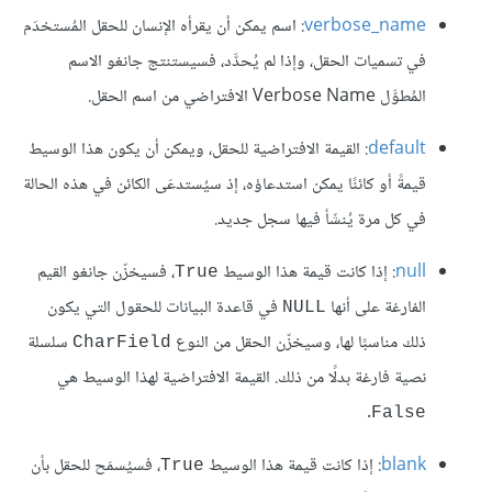
verbose_name
: اسم يمكن أن يقرأه الإنسان للحقل المُستخدَم
في تسميات الحقل، وإذا لم يُحدَّد، فسيستنتج جانغو الاسم
المُطوَّل Verbose Name الافتراضي من اسم الحقل.
default
: القيمة الافتراضية للحقل، ويمكن أن يكون هذا الوسيط
قيمةً أو كائنًا يمكن استدعاؤه، إذ سيُستدعَى الكائن في هذه الحالة
في كل مرة يُنشَأ فيها سجل جديد.
null
: إذا كانت قيمة هذا الوسيط
، فسيخزّن جانغو القيم
True
الفارغة على أنها
في قاعدة البيانات للحقول التي يكون
NULL
ذلك مناسبًا لها، وسيخزّن الحقل من النوع
سلسلة
CharField
نصية فارغة بدلًا من ذلك. القيمة الافتراضية لهذا الوسيط هي
.
False
blank
: إذا كانت قيمة هذا الوسيط
، فسيُسمَح للحقل بأن
True