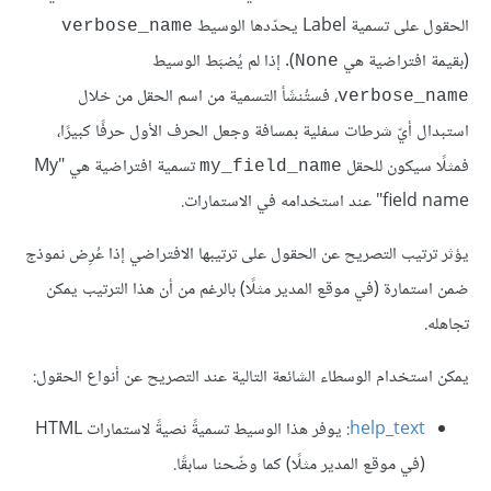
الحقول على تسمية Label يحدّدها الوسيط
verbose_name
(بقيمة افتراضية هي
). إذا لم يُضبَط الوسيط
None
، فستُنشَأ التسمية من اسم الحقل من خلال
verbose_name
استبدال أيّ شرطات سفلية بمسافة وجعل الحرف الأول حرفًا كبيرًا،
فمثلًا سيكون للحقل
تسمية افتراضية هي "My
my_field_name
field name" عند استخدامه في الاستمارات.
يؤثر ترتيب التصريح عن الحقول على ترتيبها الافتراضي إذا عُرِض نموذج
ضمن استمارة (في موقع المدير مثلًا) بالرغم من أن هذا الترتيب يمكن
تجاهله.
يمكن استخدام الوسطاء الشائعة التالية عند التصريح عن أنواع الحقول:
help_text
: يوفر هذا الوسيط تسميةً نصيةً لاستمارات HTML
(في موقع المدير مثلًا) كما وضّحنا سابقًا.