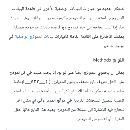
تتحكم العديد من خيارات البيانات الوصفية الأخرى في قاعدة البيانات
التي يجب استخدامها مع النموذج وكيفية تخزين البيانات، وهي مفيدة
حقًا إذا كنت بحاجة إلى ربط نموذج مع قاعدة بيانات موجودة مسبقًا.
يمكنك الاطلاع على القائمة الكاملة لخيارات
بيانات النموذج الوصفية
في
توثيق جانغو.
التوابع Methods
يمكن أن يحتوي النموذج أيضًا على توابع، إذ يجب عليك في كل نموذج
على الأقل تعريف تابع لصنف بايثون المعياري
لإعادة
‎__str__()‎
سلسلة نصية يمكن يقرأها الإنسان لكل كائن، إذ تُستخدَم هذه السلسلة
النصية لتمثيل السجلات الفردية في موقع المدير وفي أيّ مكان آخر
تحتاج فيه للإشارة إلى نسخة من النموذج. يعيد هذا التابع غالبًا حقل
العنوان أو الاسم من النموذج.