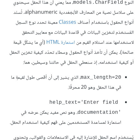
النوع
، مما يعني أن هذا الحقل سيحتوي
models.CharField
على سلاسل نصية من المحارف الأبْجَعَددية alphanumeric. تُسنَد
أنواع الحقول باستخدام أصناف
Classes
معينة تحدد نوع السجل
المُستخدَم لتخزين البيانات في قاعدة البيانات مع معايير التحقق
لاستخدامها عند استلام القيم من
استمارة HTML
(أي ما يشكّل قيمة
صالحة). يمكن أن تأخذ أنواع الحقول وسطاء تحدّد كيفية تخزين الحقل
أو كيفية استخدامه، إذ سنعطي الحقل في حالتنا وسيطين، هما:
، الذي يشير إلى أن أقصى طول لقيمةٍ ما
max_length=20
في هذا الحقل وهو 20 محرفًا.
help_text='Enter field 
، وهو نص مفيد يمكن عرضه في
documentation'‎
استمارة لمساعدة المستخدمين على فهم كيفية استخدام الحقل.
يُستخدَم اسم الحقل للإشارة إليه في الاستعلامات والقوالب، وتحتوي