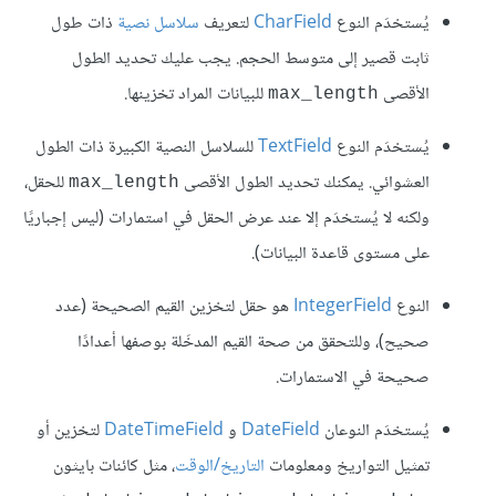
يُستخدَم النوع
CharField
لتعريف
سلاسل نصية
ذات طول
ثابت قصير إلى متوسط الحجم. يجب عليك تحديد الطول
الأقصى
للبيانات المراد تخزينها.
max_length
يُستخدَم النوع
TextField
للسلاسل النصية الكبيرة ذات الطول
العشوائي. يمكنك تحديد الطول الأقصى
للحقل،
max_length
ولكنه لا يُستخدَم إلا عند عرض الحقل في استمارات (ليس إجباريًا
على مستوى قاعدة البيانات).
النوع
IntegerField
هو حقل لتخزين القيم الصحيحة (عدد
صحيح)، وللتحقق من صحة القيم المدخَلة بوصفها أعدادًا
صحيحة في الاستمارات.
يُستخدَم النوعان
DateField
و
DateTimeField
لتخزين أو
تمثيل التواريخ ومعلومات
التاريخ/الوقت
، مثل كائنات بايثون