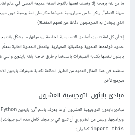
ما من لغة برمجة إلا وتصف نفسها بالقوة، الصفة عديمة المعنى في عالم لغا
سهلة التعلم". ولكن ما من خوارزمية تنفيذها حكر على لغة برمجة دون غير
الذي يجادل به المبرمجون دفاعًا عن لغتهم المفضلة).
إلا أن كل لغة تتميز بأنماطها التصميمية الخاصة وبثغراتها، ما يشكّل بالنت
حدود قواعدها النحوية ومكتباتها المعيارية. وتتمثّل الخطوة التالية بتعل
بايثون لنفسها بكتابة الشيفرات باستخدام طرق خاصة بلغة بايثون والتي غدت معرو
سنقدم في هذا المقال العديد من الطرق الشائعة لكتابة شيفرات بايثون الا
مبرمج لآخر.
مبادئ بايثون التوجيهية العشرون
وبرامجها. وليس من الضروري أن تتبع في برامجك كامل هذه التوجيهات، إلا أن
كما يلي:
import this