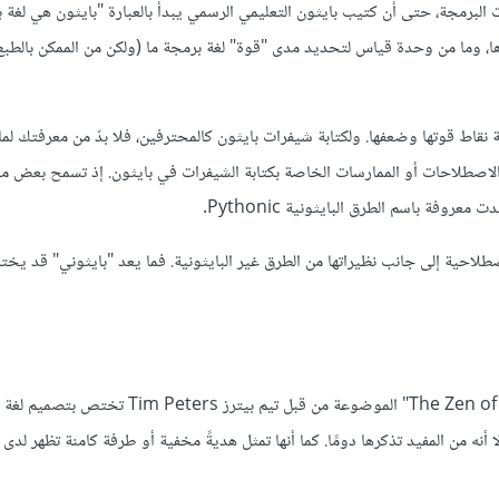
ت البرمجة، حتى أن كتيب بايثون التعليمي الرسمي يبدأ بالعبارة "بايثون هي لغة 
ها، وما من وحدة قياس لتحديد مدى "قوة" لغة برمجة ما (ولكن من الممكن بالطبع
يجة نقاط قوتها وضعفها. ولكتابة شيفرات بايثون كالمحترفين، فلا بدّ من معرفتك لم
ّم الاصطلاحات أو الممارسات الخاصة بكتابة الشيفرات في بايثون. إذ تسمح بعض مي
فة باسم الطرق البايثونية Pythonic.
صطلاحية إلى جانب نظيراتها من الطرق غير البايثونية. فما يعد "بايثوني" قد يخت
مبادئ بايثون التوجيهية العشرون أو ما يعرف باسم "زن بايثون The Zen of Python" الموضوعة من قبل تيم بيترز 
ه من المفيد تذكرها دومًا. كما أنها تمثل هديةً مخفية أو طرفة كامنة تظهر لدى 