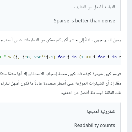
التباعد أفضل من التقارب
Sparse is better than dense
يميل المبرمجون عادةً إلى حشر أكبر كم ممكن من التعليمات ضمن أصغر جز
s."
%
(
j
,
 j
*
8
,
256
**
j
-
1
)
for
 j 
in
(
1
<<
 i 
for
 i 
in
 range
فرغم كون شيفرة كهذه قد تكون محط إعجاب الأصدقاء، إلا أنها حتمًا ستك
معًا، إذ أن الشيفرات الموزعة على أسطر متعددة عادةً ما تكون أسهل ل
تلك القائلة البساطة أفضل من التعقيد.
للمقروئية أهميتها
Readability counts