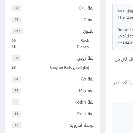
لغة C++‎
68
>>> im
The Ze
لغة C
45
بايثون
Beauti
297
Explic
66
Flask
43
Django
لغة روبي
50
د قال بأن
23
إطار العمل Ruby on Rails
لغة Go
58
ً أكبر قدر
لغة جافا
95
لغة Kotlin
5
لغة Rust
58
برمجة أندرويد
11