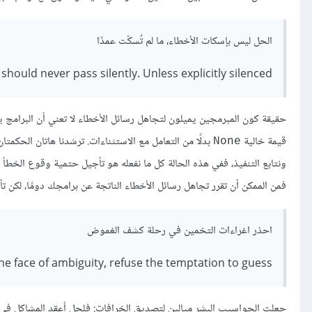
الحل ليس بإسكات الأخطاء، ما لم تُسكّت عمدًا
 should never pass silently. Unless explicitly silenced
حقيقة كون المبرمجين يميلون لتجاهل رسائل الأخطاء لا تعني أن البرامج
قيمة خالية
بدلًا من التعامل مع الاستثناءات. ترشدنا هاتان الحكم
None
ونتابع التنفيذ، ففي هذه الحالة كل ما نفعله هو تأجيل حتمية وقوع الخطأ
فمن الممكن أن تقرر تجاهل رسائل الأخطاء الناتجة عن برامجك دومًا، لكن 
احذر اغراءات التخمين في رحلة كشف الغموض
the face of ambiguity, refuse the temptation to guess
جعلت الحواسيب البشر ميالين لتصديق الخرافات: فلحل أعقد المشاكل في ح