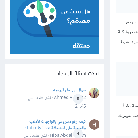
يدوية،
جرفة هيدروليكية
اطة على التعقيد، شرط
أحدث أسئلة البرمجة
سؤال عن تعلم البرمجه
Ahmed Alhafiz2 · نشر
الثلاثاء في
5
ية عادةً
21:45
بدت شيفرتك
كيف ارفع مشروعي بالواجهات الأمامية
والخلفية على استضافة InfinityFree؟
4
Hiba Abdalrheem · نشر
الثلاثاء في