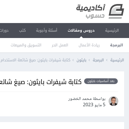
الرئيسية
دروس ومقالات
أسئلة وأجوبة
كتب
دورات
البرمجة
ريادة الأعمال
العمل الحر
التسويق والمبيعات
ا
الرئيسية
البرمجة
بايثون
كتابة شيفرات بايثون: صيغ شائعة الاستخدام
كتابة شيفرات بايثون: صيغ شائ
بعد أساسيات بايثون
بواسطة محمد الخضور
5 مايو 2023