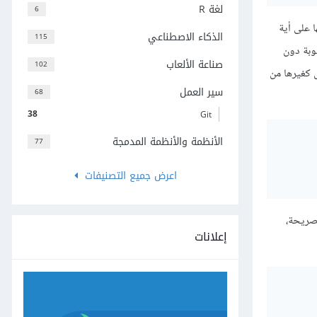
لغة R
6
ا على أية
الذكاء الاصطناعي
115
وبة دون
صناعة الألعاب
102
 كغيرها من
سير العمل
68
38
Git
الأنظمة والأنظمة المدمجة
77
اعرض جميع التصنيفات
لصريحة،
إعلانات