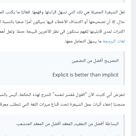
لعل الشيفرة الجميلة هي تلك التي تسهل قراءتها وفهمها. فغالبًا ما يكتب 
حال، إلا أن تصحيحها أو اكتشاف الأخطاء فيها سيكون أمرًا صعبًا بالنسبة 
اكتراث لمدى قابليتها للفهم ستكون في نظر الآخرين قبيحة حتمًا. ولعل أه
لغات البرمجة
ما يسهل التعامل معها.
التصريح أفضل من التضمين
Explicit is better than implicit
لنفرض أني كتبت الآن "القول مُفسّر لنفسه" كشرح لهذه الحكمة، أليس بالشرح
متجنبًا إخفاء آليات عمل الشيفرة تحت قناع ميزات اللغة التي تتطلب معرفة 
البساطة أفضل من التعقيد، المعقد أفضل من المعقد المتشعب