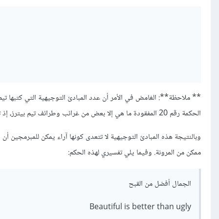
** ملاحظة**: الغامض في الأمر أن عدد المبادئ التوجيهية التي كتبها تي
الحكمة رقم 20 المفقودة ما هي إلا بعض من غرائب وطرائف تيم بيترز، إذ تركها تيم لجيدو ليملأها، الأمر الذي لم يقم به الأخير على ما يبدو.
وبالنتيجة هذه المبادئ التوجيهية لا تتعدى كونها آراء يمكن للمبرمجين أن
ممكن من المرونة. وفيما يلي تفسيري لهذه الحكم:
الجمال أفضل من القبح
Beautiful is better than ugly