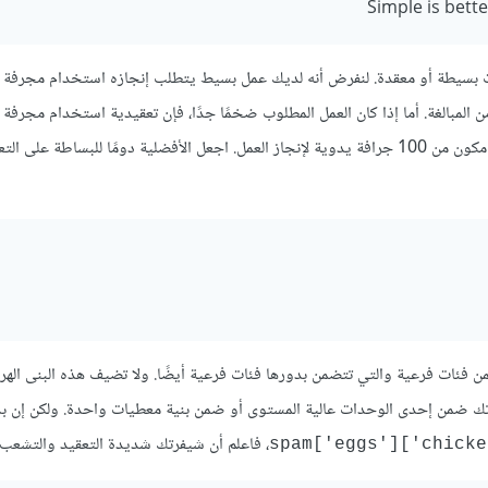
Simple is bett
قنيات بسيطة أو معقدة. لنفرض أنه لديك عمل بسيط يتطلب إنجازه استخدام مجرفة 
يدروليكية بسعة 50 طن لإنجازه ضرب من المبالغة. أما إذا كان العمل المطلوب ضخمًا جدًا، فإن تعقيدية استخدام م
واحدة يبقى أفضل من التعقيدية المتشعبة التي تكتنف التنسيق بين فريق مكون من 100 جرافة يدوية لإنجاز العمل. اجعل الأفضلية دومًا للبس
 فئات فرعية والتي تتضمن بدورها فئات فرعية أيضًا. ولا تضيف هذه البنى الهرم
يفرتك ضمن إحدى الوحدات عالية المستوى أو ضمن بنية معطيات واحدة. ولكن إن 
، فاعلم أن شيفرتك شديدة التعقيد والتشعب.