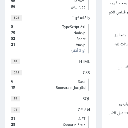
69
Laravel
برمجة قوية
96
ووردبريس
 قياس الكم
جافاسكربت
505
5
لغة TypeScript
70
Node.js
ا يتجاوز
52
React
زات لغة
21
Vue.js
(و 3 أكثر)
HTML
82
لف من
CSS
215
6
Sass
19
إطار عمل Bootstrap
SQL
59
Tim Peters تختص بتصميم لغة بايثون
لغة C#‎
79
تشغيل الأمر
31
‎.NET
28
منصة Xamarin