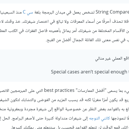
سي C
منذ السبعينيات
. فلا تحذف أحرفًا من أسماء المعرفات ولا تبالغ في اختصار شيفرتك. خذ وقتك لاخ
الأقسام المختلفة من شيفرتك أمر يماثل بأهميته فاصل الفقرات في الكتب المطب
ب في نفس معنى تلك القائلة الجمال أفضل من القبح.
ع العملي غير مثالي
Special cases aren’t special enough 
تنطوي هاتان الحكمتان على شيء من التناقض. فمن ناحية عالم البرمجة مليء بما يسمى "أفضل الممارسات" best practices 
ريع قد يكون أمرًا مغريًا لكنه قد يسبب المزيد من الفوضى والتشابك لتكون الشيفر
الغ به بالقواعد بغض النظر عن خصوصية الواقع إلى شيفرة مجردة وبمقروئية منخف
ًا لنموذجها
كائني التوجه
إلى شيفرات متداولة كثيرة حتى لأصغر البرامج. الحل إذً
راتك، فمع الوقت لن تتعلم القواعد فحسب، بل ستتعلم متى يمكنك كسرها.