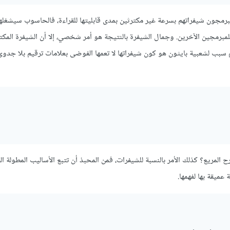
المبرمجون شيفراتهم بسرعة غير مكترثين بمدى قابليتها للقراءة، فالحاسوب سيشغله
للمبرمجين الآخرين. وجمال الشيفرة بالنتيجة هو أمر شخصي، إلا أن الشيفرة المكت
م سبب لشعبية بايثون هو كون شيفراتها لا تعمها الفوضى بعلامات ترقيم بلا جدوى
 المريع؟ كذلك الأمر بالنسبة للشيفرات، فمن المحبذ أن تتبع الأساليب المطولة ا
عميقة بها لفهمها.