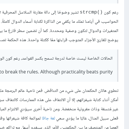
رغم كون
تشير وضوحًا إلى دالة مقارنة السلاسل المحرفية String Compare لشخص يعمل في ميدان البرمجة بلغة
()strcmp
الحواسيب في أيامنا تملك ما يكفي من الذاكرة لكتابة أسماء الدوال كاملةً
المتغيرات والدوال لتكون وصفية ومحددة. كما أن تضمين سطر فارغ ما بين 
يوضح للقارئ الأجزاء المتوجب قراءتها معًا ككتلة واحدة. هذه الحكمة تص
الحالات الخاصة ليست خاصة لدرجة تسمح بكسر القواعد، رغم كون الواق
to break the rules. Although practicality beats purity
أمكن أثناء كتابة شيفراتهم، إلا أن الالتفاف على هذه الممارسات كالتفاف س
غير مُتسقة وذات مقروئية منخفضة. ومن ناحية أُخرى سيؤدي الالتزام المب
فعلى سبيل المثال، غالبًا ما يؤدي سعي
لغة جافا
لموائمة كافة شيفراتها وفق
العصا من المنتصف ما بين الحكمتين، الأمر الذي سيغدو أسهل مع تراكم خب