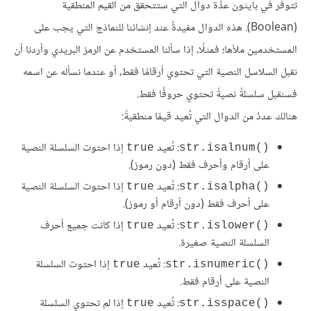
تتوفر في بايثون عدِّة دوال التي ستتحقق من القيم المنطقية
(Boolean). هذه الدوال مفيدةٌ عند إنشائنا للنماذج التي يجب على
المستخدمين ملأها؛ فمثلًا، إذا سألنا المستخدم عن الرمز البريدي وأردنا أن
نقبل السلاسل النصية التي تحتوي أرقامًا فقط، أو عندما نسأله عن اسمه
فسنقبل سلسلةً نصيةً تحتوي حروفًا فقط.
هنالك عددٌ من الدوال التي تُعيد قيمًا منطقيةً:
: تُعيد
إذا احتوت السلسلة النصية
true
str.isalnum()‎
على أرقام وأحرف فقط (دون رموز).
: تُعيد
إذا احتوت السلسلة النصية
true
str.isalpha()‎
على أحرف فقط (دون أرقام أو رموز).
: تُعيد
إذا كانت جميع أحرف
true
str.islower()‎
السلسلة النصية صغيرة.
: تُعيد
إذا احتوت السلسلة
true
str.isnumeric()‎
النصية على أرقام فقط.
: تُعيد
إذا لم تحتوي السلسلة
true
str.isspace()‎