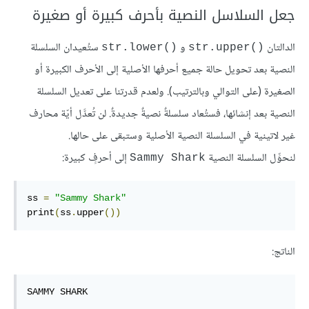
جعل السلاسل النصية بأحرف كبيرة أو صغيرة
الدالتان
و
ستُعيدان السلسلة
str.lower()‎
str.upper()‎
النصية بعد تحويل حالة جميع أحرفها الأصلية إلى الأحرف الكبيرة أو
الصغيرة (على التوالي وبالترتيب). ولعدم قدرتنا على تعديل السلسلة
النصية بعد إنشائها، فستُعاد سلسلةٌ نصيةٌ جديدةٌ. لن تُعدَّل أيّة محارف
غير لاتينية في السلسلة النصية الأصلية وستبقى على حالها.
لنحوِّل السلسلة النصية
إلى أحرفٍ كبيرة:
Sammy Shark
ss 
=
"Sammy Shark"
print
(
ss
.
upper
())
الناتج:
SAMMY SHARK