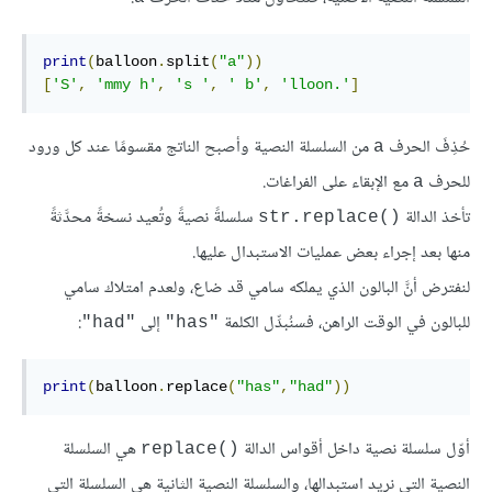
print
(
balloon
.
split
(
"a"
))
[
'S'
,
'mmy h'
,
's '
,
' b'
,
'lloon.'
]
حُذِفَ الحرف
من السلسلة النصية وأصبح الناتج مقسومًا عند كل ورود
a
للحرف
مع الإبقاء على الفراغات.
a
تأخذ الدالة
سلسلةً نصيةً وتُعيد نسخةً محدَّثةً
str.replace()‎
منها بعد إجراء بعض عمليات الاستبدال عليها.
لنفترض أنَّ البالون الذي يملكه سامي قد ضاع، ولعدم امتلاك سامي
للبالون في الوقت الراهن، فسنُبدِّل الكلمة
إلى
:
"had"
"has"
print
(
balloon
.
replace
(
"has"
,
"had"
))
أوّل سلسلة نصية داخل أقواس الدالة
هي السلسلة
replace()‎
النصية التي نريد استبدالها، والسلسلة النصية الثانية هي السلسلة التي