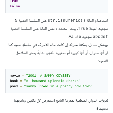
True
False
استخدام الدالة
على السلسلة النصية
5
str.isnumeric()‎
سيُعيد القيمة
، بينما استخدام نفس الدالة على السلسلة النصية
True
سيُعيد
.
False
abcdef
وبشكلٍ مماثل، يمكننا معرفة إن كانت حالة الأحرف في سلسلةٍ نصيةٍ كما
لو أنها عنوان، أو أنها كبيرة أو صغيرة. لنُنشِئ بدايةً بعض السلاسل
النصية:
movie 
=
"2001: A SAMMY ODYSSEY"
book 
=
"A Thousand Splendid Sharks"
poem 
=
"sammy lived in a pretty how town"
لنجرّب الدوال المنطقية لمعرفة الناتج (سنعرض كل دالتين وناتجهما
تحتهما):