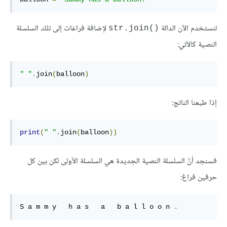
لنستخدم الآن الدالة
لإضافة فراغات إلى تلك السلسلة
str.join()‎
النصية كالآتي:
" "
.
join
(
balloon
)
إذا طبعنا الناتج:
print
(
" "
.
join
(
balloon
))
فسنجد أنَّ السلسلة النصية الجديدة هي السلسلة الأولى لكن بين كل
حرفين فراغ:
S a m m y   h a s   a   b a l l o o n 
.