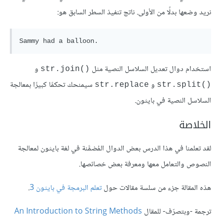
نريد وضعها بدلًا من الأولى. ناتج تنفيذ السطر السابق هو:
Sammy had a balloon.
استخدام دوال تعديل السلاسل النصية مثل
و
str.join()‎
و
سيمنحك تحكمًا كبيرًا بمعالجة
str.replace
str.split()‎
السلاسل النصية في بايثون.
الخلاصة
لقد تعلمنا في هذا الدرس بعض الدوال المُضمَّنة في لغة بايثون لمعالجة
النصوص والتعامل معها ومعرفة بعض خصائصها.
هذه المقالة جزء من سلسة مقالات حول
تعلم البرمجة في بايثون 3
.
ترجمة -وبتصرّف- للمقال
An Introduction to String Methods