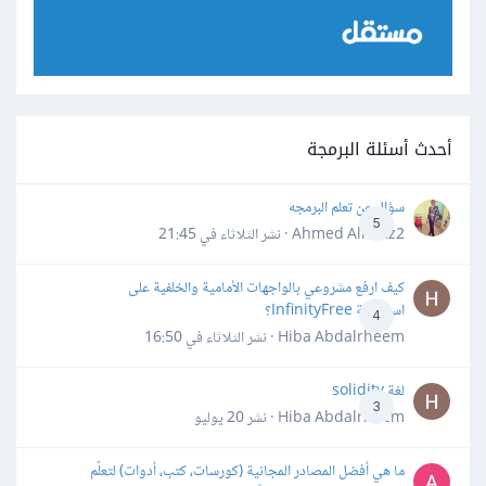
أحدث أسئلة البرمجة
سؤال عن تعلم البرمجه
5
Ahmed Alhafiz2 · نشر
الثلاثاء في 21:45
كيف ارفع مشروعي بالواجهات الأمامية والخلفية على
استضافة InfinityFree؟
4
Hiba Abdalrheem · نشر
الثلاثاء في 16:50
لغة solidity
3
Hiba Abdalrheem · نشر
20 يوليو
ما هي أفضل المصادر المجانية (كورسات، كتب، أدوات) لتعلّم