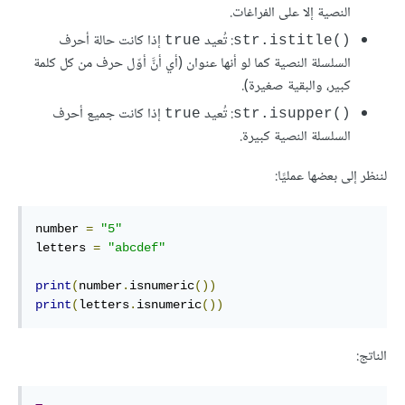
النصية إلا على الفراغات.
: تُعيد
إذا كانت حالة أحرف
true
str.istitle()‎
السلسلة النصية كما لو أنها عنوان (أي أنَّ أوّل حرف من كل كلمة
كبير، والبقية صغيرة).
: تُعيد
إذا كانت جميع أحرف
true
str.isupper()‎
السلسلة النصية كبيرة.
لننظر إلى بعضها عمليًا:
number 
=
"5"
letters 
=
"abcdef"
print
(
number
.
isnumeric
())
print
(
letters
.
isnumeric
())
الناتج: