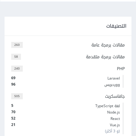
التصنيفات
مقالات برمجة عامة
260
مقالات برمجة متقدمة
58
PHP
240
69
Laravel
96
ووردبريس
جافاسكربت
505
5
لغة TypeScript
70
Node.js
52
React
21
Vue.js
(و 3 أكثر)