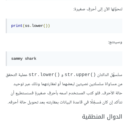
لنحوِّلها الآن إلى أحرفٍ صغيرة:
print
(
ss
.
lower
())
وسينتج:
sammy shark
ستُسهِّل الدالتان
و
عملية التحقق
str.lower()‎
str.upper()‎
من مساواة سلسلتين نصيتين لبعضهما أو لمقارنتهما وذلك عبر توحيد
حالة الأحرف. فلو كتب المستخدم اسمه بأحرفٍ صغيرةٍ فسنستطيع أن
نتأكد إن كان مُسجَّلًا في قاعدة البيانات بمقارنته بعد تحويل حالة أحرفه.
الدوال المنطقية