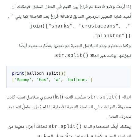
إذا أردتَ وضع فاصلة ثم فراغ بين القيم في المثال السابق، فيمكنك أن
تُعيد كتابة التعبير البرمجي السابق لإضافة فراغ بعد الفاصلة كما يلي:
", 
".join(["sharks", "crustaceans", 
.
"plankton"])
وكما نستطيع جمع السلاسل النصية مع بعضها بعضًا، نستطيع أيضًا
تجزئتها، وذلك عبر الدالة
:
str.split()‎
print
(
balloon
.
split
())
[
'Sammy'
,
'has'
,
'a'
,
'balloon.'
]
الدالة
ستُعيد قائمة (list) تحتوي سلاسل نصية كانت
str.split()‎
مفصولةً بالفراغات في السلسلة النصية الأصلية إذا لم يُمرَّر معاملٌ لتحديد
محرف الفصل.
يمكنك أيضًا استخدام الدالة
لحذف أجزاء معيّنة من
str.split()‎
السلسلة النصية الأصلية، فلنحاول مثلًا حذف الحرف
:
a