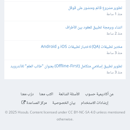
تطوير مشروع قائم ومنشور على قوقل
منذ 1 ساعة
انشاء وبرمجة تطبيق للعقود بين الأطراف
منذ 2 ساعة
مختبر تطبيقات (QA) لاختبار تطبيقات iOS و Android
منذ 3 ساعة
تطوير تطبيق إسلامي متكامل (Offline-First) بعنوان "طالب العلم" للأندرويد 
و iOS
منذ 3 ساعة
عن أكاديمية حسوب
الأسئلة الشائعة
اكتب معنا
درّب معنا
إرشادات الاستخدام
بيان الخصوصية
مركز المساعدة
© 2025
Hsoub
.
Content licensed under
CC BY-NC-SA 4.0
unless mentioned
otherwise.