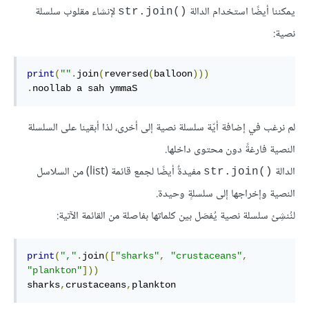
يمكننا أيضًا استخدام الدالة
لإنشاء مقلوب سلسلة
str.join()‎
نصية:
print
(
""
.
join
(
reversed
(
balloon
)))
.
noollab a sah ymmaS
لم نرغب في إضافة أيّة سلسلة نصية إلى أخرى، لذا أبقينا على السلسلة
النصية فارغةً دون محتوى داخلها.
الدالة
مفيدةٌ أيضًا لجمع قائمة (list) من السلاسل
str.join()‎
النصية وإخراجها إلى سلسلةٍ وحيدة.
لنُنشِئ سلسلة نصية يُفصَل بين كلماتها بفاصلة من القائمة الآتية:
print
(
","
.
join
([
"sharks"
,
"crustaceans"
,
"plankton"
]))
sharks
,
crustaceans
,
plankton