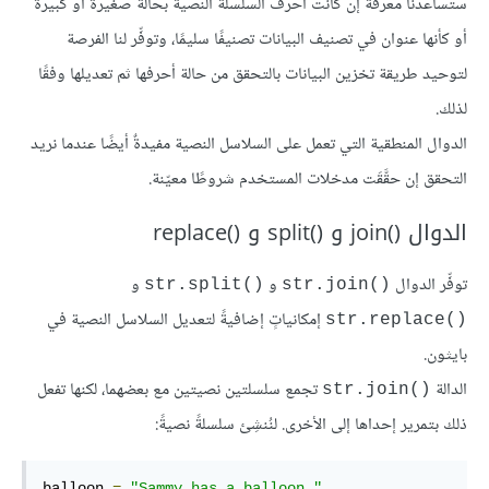
ستساعدنا معرفة إن كانت أحرف السلسلة النصية بحالة صغيرة أو كبيرة
أو كأنها عنوان في تصنيف البيانات تصنيفًا سليمًا، وتوفِّر لنا الفرصة
لتوحيد طريقة تخزين البيانات بالتحقق من حالة أحرفها ثم تعديلها وفقًا
لذلك.
الدوال المنطقية التي تعمل على السلاسل النصية مفيدةٌ أيضًا عندما نريد
التحقق إن حقَّقَت مدخلات المستخدم شروطًا معيّنة.
الدوال join()‎ و split()‎ و replace()‎
توفِّر الدوال
و
و
str.split()‎
str.join()‎
إمكانياتٍ إضافيةً لتعديل السلاسل النصية في
str.replace()‎
بايثون.
الدالة
تجمع سلسلتين نصيتين مع بعضهما، لكنها تفعل
str.join()‎
ذلك بتمرير إحداها إلى الأخرى. لنُنشِئ سلسلةً نصيةً:
balloon 
=
"Sammy has a balloon."