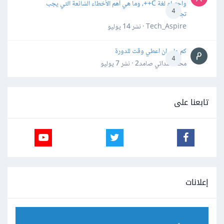
واحترام لغة C++، وما هي أهم الأخطاء الشائعة التي يجب
4
تجنبها؟
Tech_Aspire · نشر
14 يوليو
كم علي ان اعطي وقت للدورة
4
محمد سداتي صامد2 · نشر
7 يوليو
تابعنا على
إعلانات