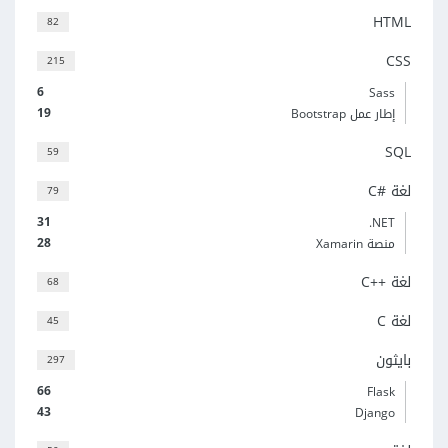
HTML
82
CSS
215
6
Sass
19
إطار عمل Bootstrap
SQL
59
لغة C#‎
79
31
‎.NET
28
منصة Xamarin
لغة C++‎
68
لغة C
45
بايثون
297
66
Flask
43
Django