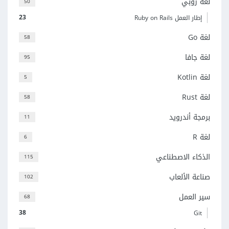
لغة روبي
50
23
إطار العمل Ruby on Rails
لغة Go
58
لغة جافا
95
لغة Kotlin
5
لغة Rust
58
برمجة أندرويد
11
لغة R
6
الذكاء الاصطناعي
115
صناعة الألعاب
102
سير العمل
68
38
Git