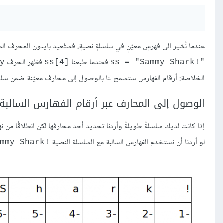
عندما نُشير إلى فهرسٍ معيّنٍ في سلسلةٍ نصيةٍ، فستُعيد بايثون المحرف ا
فعندما طبعنا
فظهر الحرف
y
ss[4]
ss = "Sammy Shark!"‎
الخلاصة: أرقام الفهارس ستسمح لنا بالوصول إلى محارف معيّنة ضمن سلس
الوصول إلى المحارف عبر أرقام الفهارس السالبة
إذا كانت لديك سلسلةٌ طويلةٌ وأردنا تحديد أحد محارفها لكن انطلاقًا من نه
لو أردنا أن نستخدم الفهارس السالبة مع السلسلة النصية
mmy Shark!‎