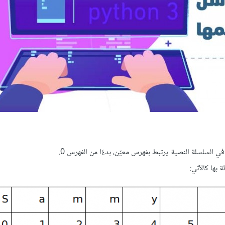
بها كالآتي: