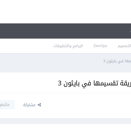
لتصميم
DevOps
البرامج والتطبيقات
ا في بايثون 3
يقة تقسيمها في بايثون 3
متابعو
مشاركة