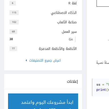
لغة R
6
الذكاء الاصطناعي
115
صناعة الألعاب
102
سير العمل
68
38
Git
الأنظمة والأنظمة المدمجة
77
اعرض جميع التصنيفات
ةً نصيةً
إعلانات
ss 
=
"
print
(