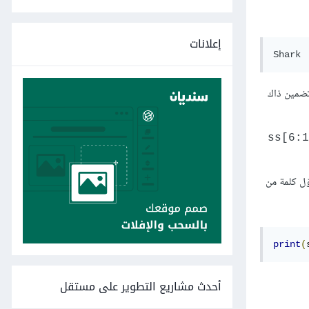
إعلانات
Shark
 تضمين ذاك
ss[6:1
ّل كلمة من
print
(
أحدث مشاريع التطوير على مستقل