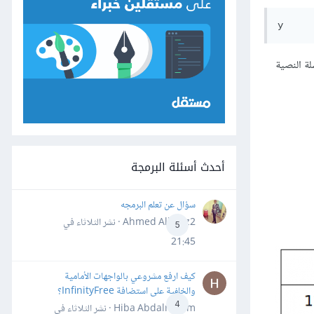
y
ة النصية
أحدث أسئلة البرمجة
سؤال عن تعلم البرمجه
Ahmed Alhafiz2 · نشر
الثلاثاء في
5
21:45
كيف ارفع مشروعي بالواجهات الأمامية
والخلفية على استضافة InfinityFree؟
4
Hiba Abdalrheem · نشر
الثلاثاء في