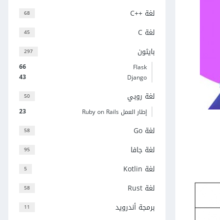
لغة C++‎
68
لغة C
45
بايثون
297
66
Flask
43
Django
لغة روبي
50
23
إطار العمل Ruby on Rails
لغة Go
58
لغة جافا
95
لغة Kotlin
5
لغة Rust
58
برمجة أندرويد
11