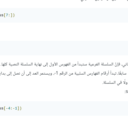
ss
[
7
:])
، فإنَّ السلسلة الفرعية ستبدأ من الفهرس الأول إلى نهاية السلسلة النصية كلها.
يمكنك أيضًا استخدام الفهارس السالبة في تقسيم سلسلة نصية، فكما ذكرنا سابقًا، تبدأ أرقام الفهارس السلبية من الرقم ‎-1، ويست
لًا في السلسلة.
:
ss
[-
4
:-
1
])