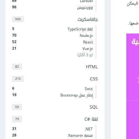
69
Laravel
 فيمكن
96
ووردبريس
جافاسكربت
505
ضعها.
5
لغة TypeScript
70
Node.js
52
React
21
Vue.js
(و 3 أكثر)
HTML
82
CSS
215
6
Sass
19
إطار عمل Bootstrap
SQL
59
لغة C#‎
79
31
‎.NET
28
منصة Xamarin