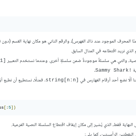
نًا المحرف الموجود عند ذاك الفهرس)، والرقم الثاني هو مكان نهاية القسم (دون
لذي نريد اقتطاعه في المثال السابق.
1]
ية
.
Sammy Shark!‎
نا ألّا نضع أحد أرقام الفهارس في
. فمثلًا، نستطيع أن نطبع أو
string[n:n]
ss
[:
5
])
نهاية فقط، الذي يُشير إلى مكان إيقاف اقتطاع السلسلة النصية الفرعية.
لنقطتين الرأسيتين، كما يلي: