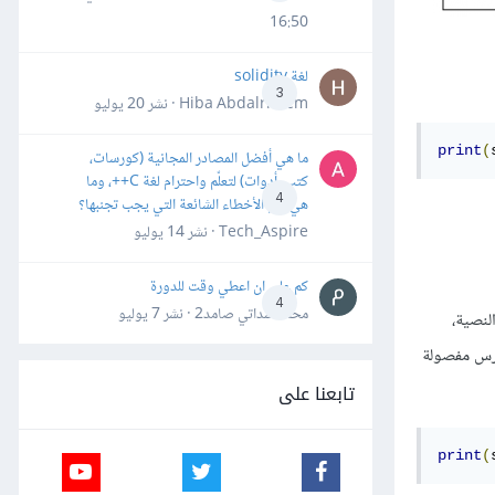
16:50
لغة solidity
3
Hiba Abdalrheem · نشر
20 يوليو
print
(
ما هي أفضل المصادر المجانية (كورسات،
كتب، أدوات) لتعلّم واحترام لغة C++، وما
4
هي أهم الأخطاء الشائعة التي يجب تجنبها؟
Tech_Aspire · نشر
14 يوليو
كم علي ان اعطي وقت للدورة
4
محمد سداتي صامد2 · نشر
7 يوليو
لنصية،
ارس مفصولة
تابعنا على
print
(