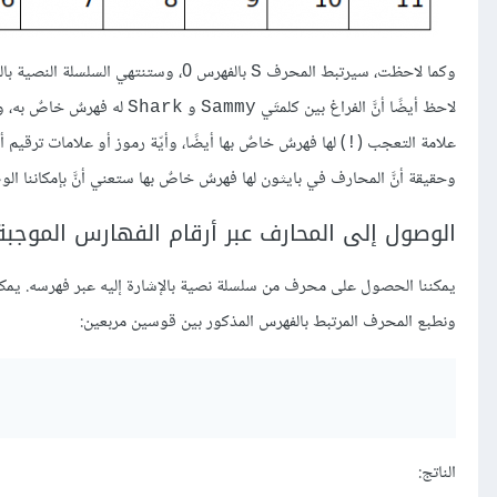
وكما لاحظت، سيرتبط المحرف
بالفهرس 0، وستنتهي السلسلة النصية بالفهرس 11 مع الرمز
S
لاحظ أيضًا أنَّ الفراغ بين كلمتَي
و
له فهرسٌ خاصٌ به، وف
Shark
Sammy
علامة التعجب (
) لها فهرسٌ خاصٌ بها أيضًا، وأيّة رموز أو علامات ترقيم
!
وحقيقة أنَّ المحارف في بايثون لها فهرسٌ خاصٌ بها ستعني أنَّ بإمكاننا ال
الوصول إلى المحارف عبر أرقام الفهارس الموجبة
يمكننا الحصول على محرف من سلسلة نصية بالإشارة إليه عبر فهرسه. يمكنن
ونطبع المحرف المرتبط بالفهرس المذكور بين قوسين مربعين:
الناتج: