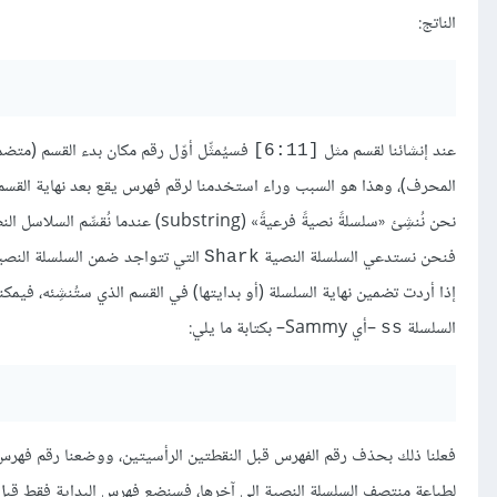
الناتج:
عند إنشائنا لقسم مثل
فسيُمثِّل أوّل رقم مكان بدء القسم (متضم
[6:11]
المحرف)، وهذا هو السبب وراء استخدمنا لرقم فهرس يقع بعد نهاية القسم ا
نحن نُنشِئ «سلسلةً نصيةً فرعيةً» (substring) عندما نُقسِّم السلاسل النصية، والتي هي سلسلةٌ موجودةٌ ضمن سلسلةٍ أخرى. وعندما نستخدم التعبير
فنحن نستدعي السلسلة النصية
التي تتواجد ضمن السلسلة النص
Shark
إذا أردت تضمين نهاية السلسلة (أو بدايتها) في القسم الذي ستُنشِئه، فيمكن
السلسلة
–أي Sammy– بكتابة ما يلي:
ss
فعلنا ذلك بحذف رقم الفهرس قبل النقطتين الرأسيتين، ووضعنا رقم فهرس ال
لطباعة منتصف السلسلة النصية إلى آخرها، فسنضع فهرس البداية فقط قبل ا