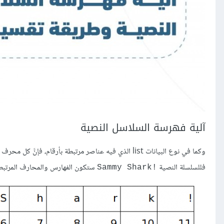
آلية فهرسة السلاسل النصية
وكما في نوع البيانات list الذي فيه عناصر مرتبطة بأرقام، فإنَّ كل محرف في السلسلة النصية يرتبط بفهرس معيّن، بدءًا من الفهرس 0.
فللسلسلة النصية
ستكون الفهارس والمحارف المرتبطة 
Sammy Shark!‎