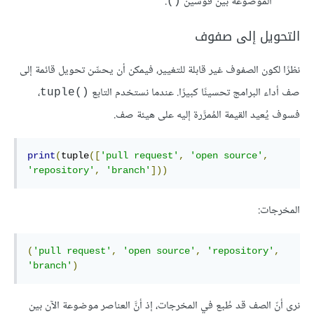
الموضوعة بين قوسين
.
()
التحويل إلى صفوف
نظرًا لكون الصفوف غير قابلة للتغيير، فيمكن أن يحسِّن تحويل قائمة إلى
صف أداء البرامج تحسينًا كبيرًا. عندما نستخدم التابع
،
tuple()‎
فسوف يُعيد القيمة المُمرَّرة إليه على هيئة صف.
print
(
tuple
([
'pull request'
,
'open source'
,
'repository'
,
'branch'
]))
المخرجات:
(
'pull request'
,
'open source'
,
'repository'
,
'branch'
)
نرى أنّ الصف قد طُبع في المخرجات، إذ أنَّ العناصر موضوعة الآن بين