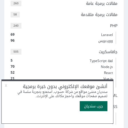
مقالات برمجة عامة
260
مقالات برمجة متقدمة
58
PHP
240
69
Laravel
96
ووردبريس
جافاسكربت
505
5
لغة TypeScript
70
Node.js
52
React
21
Vue.js
(و 3 أكثر)
HTML
82
CSS
215
6
Sass
19
إطار عمل Bootstrap