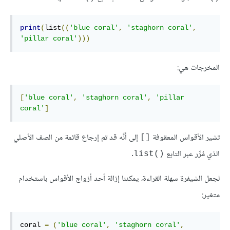
print
(
list
((
'blue coral'
,
'staghorn coral'
,
'pillar coral'
)))
المخرجات هي:
[
'blue coral'
,
'staghorn coral'
,
'pillar 
coral'
]
تشير الأقواس المعقوفة
إلى أنَّه قد تم إرجاع قائمة من الصف الأصلي
[]
الذي مُرِّر عبر التابع
.
list()‎
لجعل الشيفرة سهلة القراءة، يمكننا إزالة أحد أزواج الأقواس باستخدام
متغير:
coral 
=
(
'blue coral'
,
'staghorn coral'
,