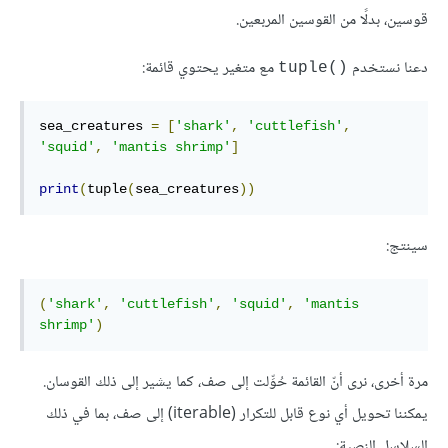
قوسين، بدلًا من القوسين المربعين.
دعنا نستخدم
مع متغير يحتوي قائمة:
tuple()‎‎
sea_creatures 
=
[
'shark'
,
'cuttlefish'
,
'squid'
,
'mantis shrimp'
]
print
(
tuple
(
sea_creatures
))
سينتج:
(
'shark'
,
'cuttlefish'
,
'squid'
,
'mantis 
shrimp'
)
مرة أخرى، نرى أنّ القائمة حُوِّلت إلى صف، كما يشير إلى ذلك القوسان.
يمكننا تحويل أي نوع قابل للتكرار (iterable) إلى صف، بما في ذلك
السلاسل النصية: