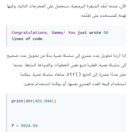
الآن، عندما نُنفِّذ الشيفرة البرمجية، سنحصل على المخرجات التالية، وفيها
تهنئة للمستخدم على تقدُّمه:
Congratulations
,
Sammy
!
You
 just wrote 
50
lines of code
.
إذا أردنا تحويل عدد عشري إلى سلسلة نصية بدلًا من تحويل عدد صحيح
إلى سلسلة نصية، فعلينا تتبع نفس الخطوات والصياغة السابقة. عندما
نمرّر عددًا عشريًا إلى التابع
‎، ستُعاد سلسلة نصية. يمكننا
str()
استخدام قيمة العدد العشري نفسها، أو يمكننا استخدام متغير:
print
(
str
(
421.034
))
f 
=
5524.53