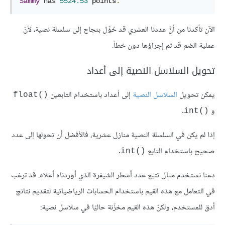
Sammy
 has 
5524.53
 points
.
الآن تأكدنا من أنَّ عددنا العشري قد حُوِّل بنجاح إلى سلسلة نصية، لأنّ
عملية الضم قد تم إجراؤها دون خطأ.
تحويل السلاسل النصية إلى أعداد
يمكن تحويل
السلاسل النصية
إلى أعداد باستخدام التابعين
float()
و
int()
إذا لم يكن في السلسلة النصية منازل عشرية، فالأفضل أن تحولها إلى عدد
صحيح باستخدام التابع
int()
دعنا نستخدم مثال تتبع عدد أسطر الشيفرة الذي أوردناه أعلاه. قد ترغب
في التعامل مع هذه القيم باستخدام الحسابات الرياضياتية لتقديم نتائج
أدق للمستخدم، ولكنّ هذه القيم مخزّنة حاليًا في سلاسل نصية: