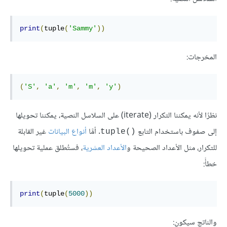
print
(
tuple
(
'Sammy'
))
المخرجات:
(
'S'
,
'a'
,
'm'
,
'm'
,
'y'
)
نظرًا لأنه يمكننا التكرار (iterate) على السلاسل النصية، يمكننا تحويلها
إلى صفوف باستخدام التابع
. أمَّا
أنواع البيانات
غير القابلة
tuple()‎
للتكرار، مثل الأعداد الصحيحة و
الأعداد العشرية
، فستُطلق عملية تحويلها
خطأً:
print
(
tuple
(
5000
))
والناتج سيكون: