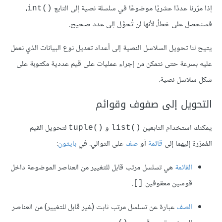
إذا مرّرنا عددًا عشريًا موضوعًا في سلسلة نصية إلى التابع
،
int()‎
فسنحصل على خطأ، لأنها لن تُحوَّل إلى عدد صحيح.
يتيح لنا تحويل السلاسل النصية إلى أعداد تعديل نوع البيانات الذي نعمل
عليه بسرعة حتى نتمكن من إجراء عمليات على قيم عددية مكتوبة على
شكل سلاسل نصية.
التحويل إلى صفوف وقوائم
يمكنك استخدام التابعين
لتحويل القيم
tuple()‎
list()
المُمرّرة إليهما إلى
قائمة
أو
صف
على التوالي. في
بايثون
:
القائمة
هي تسلسل مرتب قابل للتغيير من العناصر الموضوعة داخل
قوسين معقوفين
.
[]
الصف
عبارة عن تسلسل مرتب ثابت (غير قابل للتغيير) من العناصر