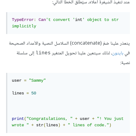
عند تنفيذ الشيفرة أعلاه، سيُطلق الخطأ التالي:
TypeError
:
Can
't convert '
int
' object to str 
implicitly
يتعذر علينا ضمّ (concatenate) السلاسل النصية والأعداد الصحيحة
في
بايثون
، لذلك سيتعين علينا تحويل المتغير
إلى سلسلة
lines
نصية:
user 
=
"Sammy"
lines 
=
50
print
(
"Congratulations, "
+
 user 
+
"! You just 
wrote "
+
 str
(
lines
)
+
" lines of code."
)