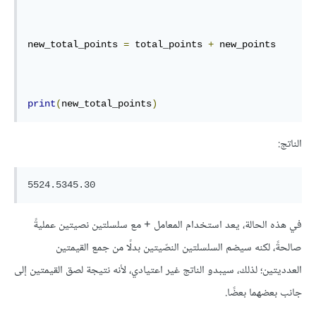
new_total_points 
=
 total_points 
+
 new_points

print
(
new_total_points
)
الناتج:
5524.5345.30
في هذه الحالة، يعد استخدام المعامل
مع سلسلتين نصيتين عمليةً
+
صالحةً، لكنه سيضم السلسلتين النصّيتين بدلًا من جمع القيمتين
العدديتين؛ لذلك، سيبدو الناتج غير اعتيادي، لأنه نتيجة لصق القيمتين إلى
جانب بعضهما بعضًا.