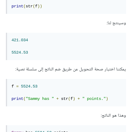
print
(
str
(
f
))
وسينتج لنا:
421.034
5524.53
يمكننا اختبار صحة التحويل عن طريق ضم الناتج إلى سلسلة نصية:
f 
=
5524.53
print
(
"Sammy has "
+
 str
(
f
)
+
" points."
)
وهذا هو الناتج: