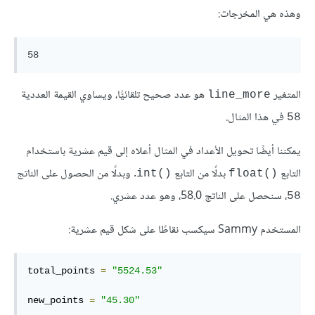
وهذه هي المخرجات:
58
المتغير
هو عدد صحيح تلقائيًّا، ويساوي القيمة العددية
line_more
في هذا المثال.
58
يمكننا أيضًا تحويل الأعداد في المثال أعلاه إلى قيم عشرية باستخدام
التابع
int()
float()
، سنحصل على الناتج 58.0، وهو عدد عشري.
58
المستخدم Sammy سيكسب نقاطًا على شكل قيم عشرية:
total_points 
=
"5524.53"
new_points 
=
"45.30"