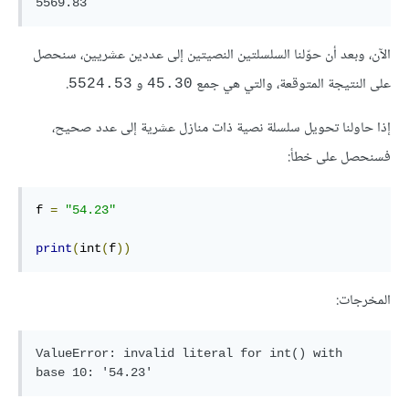
5569.83
الآن، وبعد أن حوّلنا السلسلتين النصيتين إلى عددين عشريين، سنحصل
على النتيجة المتوقعة، والتي هي جمع
و
.
5524.53
45.30
إذا حاولنا تحويل سلسلة نصية ذات منازل عشرية إلى عدد صحيح،
فسنحصل على خطأ:
f 
=
"54.23"
print
(
int
(
f
))
المخرجات:
ValueError: invalid literal for int() with 
base 10: '54.23'