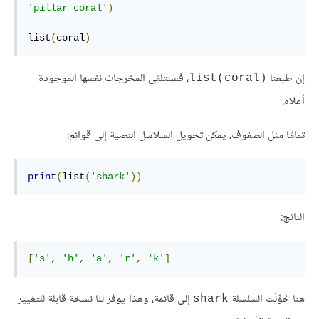
'pillar coral'
)
list
(
coral
)
إن طبعنا
، فسنتلقى المخرجات نفسها الموجودة
list(coral)‎
أعلاه.
تمامًا مثل الصفوف، يمكن تحويل السلاسل النصية إلى قوائم:
print
(
list
(
'shark'
))
الناتج:
[
's'
,
'h'
,
'a'
,
'r'
,
'k'
]
هنا حُوِّلَت السلسلة
إلى قائمة، وهذا يوفر لنا نسخة قابلة للتغيير
shark