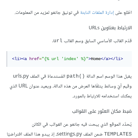
اطّلع على
إدارة الملفات الثابتة
في توثيق جانغو لمزيد من المعلومات.
الارتباط بعناوين URLs
قدّم القالب الأساسي السابق وسم القالب
.
url
<li><a
href
=
"{% url 'index' %}"
>
Home
</a></li>
يقبل هذا الوسم اسم الدالة
المُستدعاة في الملف urls.py
path()‎
وقيم أيّ وسائط يتلقّاها العرض من هذه الدالة، ويعيد عنوان URL الذي
يمكنك استخدامه للارتباط بالمورد.
ضبط مكان العثور على القوالب
يُحدَّد الموقع الذي يبحث فيه جانغو عن القوالب في الكائن
ضمن الملف settings.py، إذ يبدو هذا الملف افتراضيًا
TEMPLATES