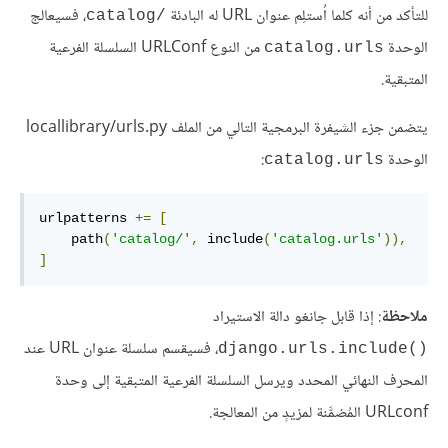
للتأكد من أنه كلما اُستلِم عنوان URL له البادئة
، فسيعالج
catalog/‎
الوحدة
من النوع URLConf السلسلة الفرعية
catalog.urls
المتبقية.
يتضمن جزء الشيفرة البرمجية التالي من الملف locallibrary/urls.py
الوحدة
:
catalog.urls
urlpatterns 
+=
[
    path
(
'catalog/'
,
 include
(
'catalog.urls'
)),
]
ملاحظة
: إذا قابل جانغو دالة الاستيراد
، فسيقسم سلسلة عنوان URL عند
django.urls.include()‎
المحرف النهائي المحدد ويرسل السلسلة الفرعية المتبقية إلى وحدة
URLconf المُضمَّنة لمزيدٍ من المعالجة.