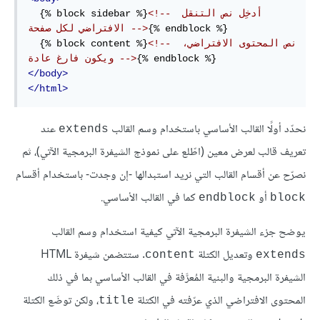
<!-- أدخِل نص التنقل 
  {% block sidebar %}
{% endblock %}

الافتراضي لكل صفحة -->
<!-- نص المحتوى الافتراضي، 
  {% block content %}
ويكون فارغ عادة -->
</body>
</html>
نحدّد أولًا القالب الأساسي باستخدام وسم القالب
عند
extends
تعريف قالب لعرض معين (اطّلع على نموذج الشيفرة البرمجية الآتي)، ثم
نصرّح عن أقسام القالب التي نريد استبدالها -إن وجدت- باستخدام أقسام
أو
كما في القالب الأساسي.
endblock
block
يوضح جزء الشيفرة البرمجية الآتي كيفية استخدام وسم القالب
وتعديل الكتلة
. ستتضمن شيفرة HTML
content
extends
الشيفرة البرمجية والبنية المُعرَّفة في القالب الأساسي بما في ذلك
المحتوى الافتراضي الذي عرّفته في الكتلة
، ولكن توضَع الكتلة
title