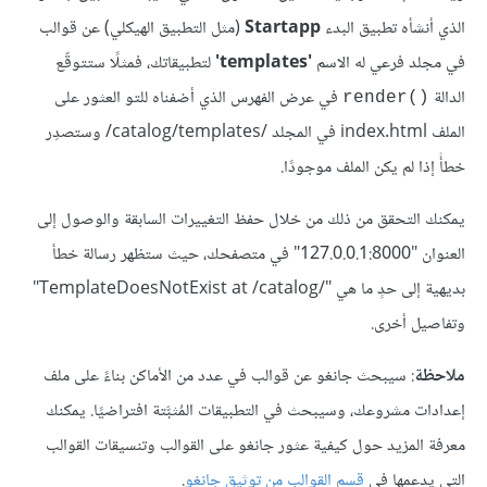
الذي أنشأه تطبيق البدء
Startapp
(مثل التطبيق الهيكلي) عن قوالب
في مجلد فرعي له الاسم
'templates'
لتطبيقاتك، فمثلًا ستتوقّع
الدالة
في عرض الفهرس الذي أضفناه للتو العثور على
render()‎
الملف index.html في المجلد /catalog/templates/ وستصدِر
خطأً إذا لم يكن الملف موجودًا.
يمكنك التحقق من ذلك من خلال حفظ التغييرات السابقة والوصول إلى
العنوان "127.0.0.1:8000" في متصفحك، حيث ستظهر رسالة خطأ
بديهية إلى حدٍ ما هي "TemplateDoesNotExist at /catalog/‎"
وتفاصيل أخرى.
ملاحظة
: سيبحث جانغو عن قوالب في عدد من الأماكن بناءً على ملف
إعدادات مشروعك، وسيبحث في التطبيقات المُثبَّتة افتراضيًا. يمكنك
معرفة المزيد حول كيفية عثور جانغو على القوالب وتنسيقات القوالب
التي يدعمها في
قسم القوالب من توثيق جانغو
.