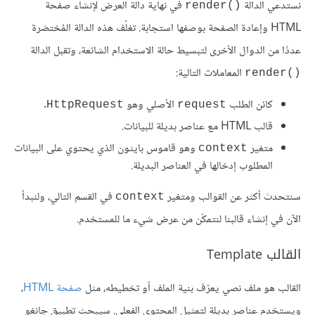
نستدعي الدالة
في نهاية دالة العرض لإنشاء صفحة
render()‎
HTML وإعادة الصفحة بوصفها استجابة. تغلّف هذه الدالة المُختصَرة
عددًا من الدوال الأخرى لتبسيط حالة الاستخدام الشائعة، وتقبل الدالة
المعاملات التالية:
render()‎
كائن الطلب
الأصلي وهو
.
HttpRequest
request
قالب HTML مع عناصر بديلة للبيانات.
متغير
وهو قاموس بايثون الذي يحتوي على البيانات
context
المطلوب إدخالها في العناصر البديلة.
سنتحدث أكثر عن القوالب ومتغير
في القسم التالي، ولنبدأ
context
الآن في إنشاء قالبنا لنتمكّن من عرض شيء ما للمستخدم.
القالب Template
القالب هو ملف نصي يعرّف بنية الملف أو تخطيطه، مثل
صفحة HTML
،
ويستخدم عناصر بديلة لتمثيل المحتوى الفعلي. سيبحث تطبيق جانغو