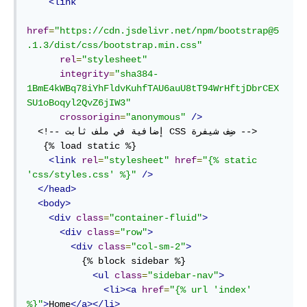
<link
href
=
"https://cdn.jsdelivr.net/npm/bootstrap@5
.1.3/dist/css/bootstrap.min.css"
rel
=
"stylesheet"
integrity
=
"sha384-
1BmE4kWBq78iYhFldvKuhfTAU6auU8tT94WrHftjDbrCEX
SU1oBoqyl2QvZ6jIW3"
crossorigin
=
"anonymous"
/>
  ‏<-- ضِف شيفرة‫ CSS إضافية في ملف ثابت --!>

   {% load static %}

<link
rel
=
"stylesheet"
href
=
"{% static 
'css/styles.css' %}"
/>
</head>
<body>
<div
class
=
"container-fluid"
>
<div
class
=
"row"
>
<div
class
=
"col-sm-2"
>
          {% block sidebar %}

<ul
class
=
"sidebar-nav"
>
<li><a
href
=
"{% url 'index' 
%}"
>
Home
</a></li>