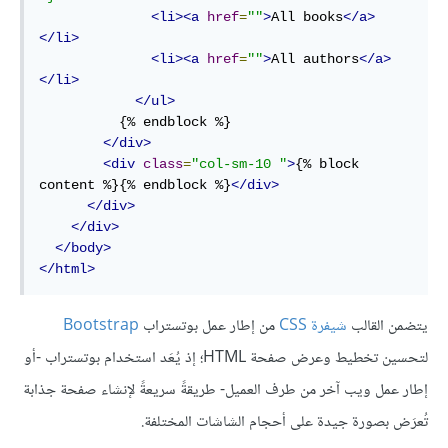
<li><a
href
=
""
>
All books
</a>
</li>
<li><a
href
=
""
>
All authors
</a>
</li>
</ul>
          {% endblock %}

</div>
<div
class
=
"col-sm-10 "
>
{% block 
content %}{% endblock %}
</div>
</div>
</div>
</body>
</html>
يتضمن القالب
شيفرة CSS
من إطار عمل بوتستراب
Bootstrap
لتحسين تخطيط وعرض صفحة HTML؛ إذ يُعَد استخدام بوتستراب -أو
إطار عمل ويب آخر من طرف العميل- طريقةً سريعةً لإنشاء صفحة جذابة
تُعرَض بصورة جيدة على أحجام الشاشات المختلفة.