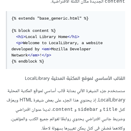
الجديدة مكان الكتلة الافتراضية.
content
{% extends "base_generic.html" %}

{% block content %}

<h1>
Local Library Home
</h1>
<p>
Welcome to LocalLibrary, a website 
developed by 
<em>
Mozilla Developer 
Network
</em>
!
</p>
{% endblock %}
القالب الأساسي لموقع المكتبة المحلية LocalLibrary
سنستخدم جزء الشيفرة الآتي بمثابة قالب أساسي لموقع المكتبة المحلية
LocalLibrary، إذ يحتوي هذا الجزء على بعض شيفرة HTML ويعرّف
كتل
و
و
. لدينا عنوان افتراضي
content
sidebar
title
وشريط جانبي افتراضي يحتوي روابطًا لقوائم جميع الكتب والمؤلفين،
وكلاهما مُضمَّن في كتل يمكن تغييرها بسهولة لاحقًا.