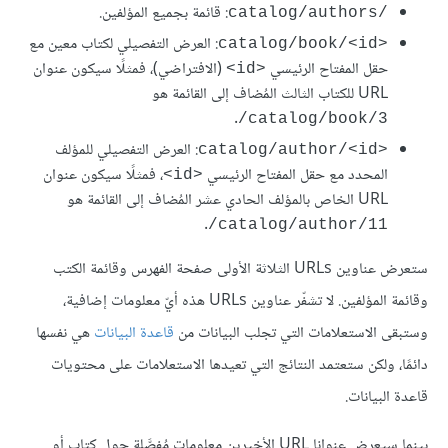
: قائمة بجميع المؤلفين.
catalog/authors/‎
: العرض التفصيلي لكتاب معين مع
catalog/book/<id>‎
حقل المفتاح الرئيسي
(الافتراضي)، فمثلًا سيكون عنوان
<id>
URL للكتاب الثالث المُضاف إلى القائمة هو
.
‎/catalog/book/3
: العرض التفصيلي للمؤلف
catalog/author/<id>‎
المحدد مع حقل المفتاح الرئيسي
، فمثلًا سيكون عنوان
<id>
URL الخاص بالمؤلف الحادي عشر المُضاف إلى القائمة هو
.
‎/catalog/author/11
ستعرض عناوين URLs الثلاثة الأولى صفحة الفهرس وقائمة الكتب
وقائمة المؤلفين. لا تشفّر عناوين URLs هذه أيّ معلومات إضافية،
وستبقى الاستعلامات التي تجلب البيانات من
قاعدة البيانات
هي نفسها
دائمًا، ولكن ستعتمد النتائج التي تعيدها الاستعلامات على محتويات
قاعدة البيانات.
بينما سيعرض عنوانا URL الأخيرين معلومات مُفصَّلة حول كتاب أو