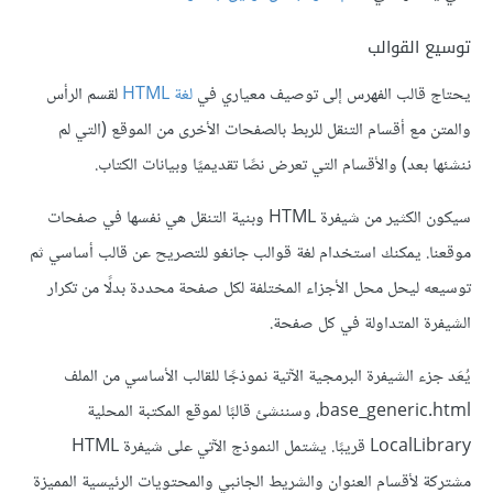
توسيع القوالب
يحتاج قالب الفهرس إلى توصيف معياري في
لغة HTML
لقسم الرأس
والمتن مع أقسام التنقل للربط بالصفحات الأخرى من الموقع (التي لم
ننشئها بعد) والأقسام التي تعرض نصًا تقديميًا وبيانات الكتاب.
سيكون الكثير من شيفرة HTML وبنية التنقل هي نفسها في صفحات
موقعنا. يمكنك استخدام لغة قوالب جانغو للتصريح عن قالب أساسي ثم
توسيعه ليحل محل الأجزاء المختلفة لكل صفحة محددة بدلًا من تكرار
الشيفرة المتداولة في كل صفحة.
يُعَد جزء الشيفرة البرمجية الآتية نموذجًا للقالب الأساسي من الملف
base_generic.html، وسننشئ قالبًا لموقع المكتبة المحلية
LocalLibrary قريبًا. يشتمل النموذج الآتي على شيفرة HTML
مشتركة لأقسام العنوان والشريط الجانبي والمحتويات الرئيسية المميزة