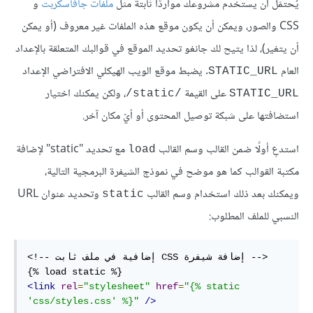
يُحتمَل أن يستخدم مشروعك مواردًا ثابتة مثل
ملفات جافاسكربت
و
CSS والصور، ويمكن أن يكون موقع هذه الملفات غير معروف (أو يمكن
أن يتغير)، لذا يتيح لك جانغو تحديد الموقع في قوالبك المتعلقة بالإعداد
العام
. يضبط موقع الويب الهيكلي الافتراضي الإعداد
STATIC_URL
على القيمة
، ولكن يمكنك اختيار
/static/
STATIC_URL
استضافتها على شبكة توصيل المحتوى أو أيّ مكان آخر.
استدعِ أولًا ضمن القالب وسم القالب
مع تحديد "static" لإضافة
load
مكتبة القوالب كما هو موضح في نموذج الشيفرة البرمجية التالية،
ويمكنك بعد ذلك استخدام وسم القالب
وتحديد عنوان URL
static
النسبي للملف المطلوب:
‏<-- إضافة شيفرة‫ CSS إضافية في ملف ثابت --!>

<link
rel
=
"stylesheet"
href
=
"{% static 
'css/styles.css' %}"
/>