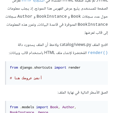
HTML، ثم تعيد صفحة HTML المُنشَأة في
استجابة HTTP
لعرض
الصفحة للمستخدم. يتّبع عرض الفهرس هذا النموذج، إذ يجلب معلومات
حول عدد سجلات
و
و
سجلات
Author
BookInstance
Book
المتوفرة في قاعدة البيانات، وتمرر هذه المعلومات
BookInstance
إلى قالب لعرضها.
افتح الملف catalog/views.py ولاحظ أن الملف يستورد دالة
المُختصَرة لإنشاء ملف HTML باستخدام قالب وبيانات:
render()‎
from
 django
.
shortcuts 
import
 render

# أنشئ عروضك هنا
الصق الأسطر التالية في نهاية الملف:
from
.
models 
import
Book
,
Author
,
BookInstance
,
Genre