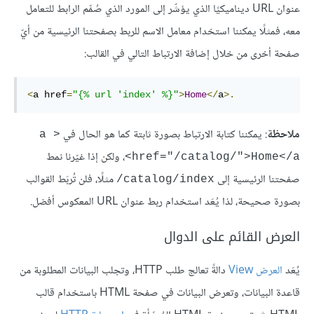
عنوان URL ديناميكيًا الذي يؤشّر إلى المورد الذي صُمِّم الرابط للتعامل
معه، فمثلًا يمكننا استخدام معامل الاسم للربط بصفحتنا الرئيسية من أيّ
صفحة أخرى من خلال إضافة الارتباط التالي في القالب:
<
a href
=
"{% url 'index' %}"
>
Home
</
a
>.
ملاحظة
: يمكننا كتابة الارتباط بصورة ثابتة كما هو الحال في
<a 
، ولكن إذا غيّرنا نمط
href="/catalog/">Home</a>
صفحتنا الرئيسية إلى
مثلًا، فلن تُربَط القوالب
‎/catalog/index
بصورة صحيحة، لذا يُعَد استخدام ربط عنوان URL المعكوس أفضل.
العرض القائم على الدوال
يُعَد
العرض View
دالةً تعالج طلب HTTP، وتجلب البيانات المطلوبة من
قاعدة البيانات، وتعرض البيانات في صفحة HTML باستخدام قالب