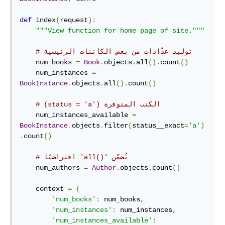
def
 index
(
request
):
"""View function for home page of site."""
# توليد عدّادات من بعض الكائنات الرئيسية
    num_books 
=
Book
.
objects
.
all
().
count
()
    num_instances 
=
BookInstance
.
objects
.
all
().
count
()
# ‫الكتب المتوفرة (status = 'a'‎)
    num_instances_available 
=
BookInstance
.
objects
.
filter
(
status__exact
=
'a'
)
.
count
()
# تُضمَّن‫ 'all()‎' افتراضيًا
    num_authors 
=
Author
.
objects
.
count
()
    context 
=
{
'num_books'
:
 num_books
,
'num_instances'
:
 num_instances
,
'num_instances_available'
: