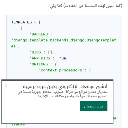
(كما أُنشِئ لهذه السلسلة من المقالات) كما يلي:
TEMPLATES 
=
[
{
'BACKEND'
:
'django.template.backends.django.DjangoTemplat
es'
,
'DIRS'
:
[],
'APP_DIRS'
:
True
,
'OPTIONS'
:
{
'context_processors'
:
[
'django.template.context_processors.debug'
,
'django.template.context_processors.request'
,
'django.contrib.auth.context_processors.auth'
,
'django.contrib.messages.context_processors.me
ssages'
,