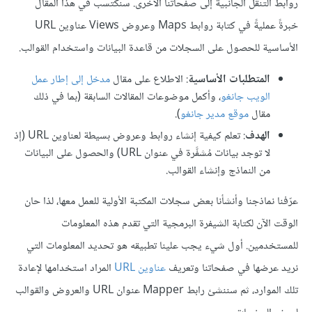
روابط التنقّل الجانبية إلى صفحاتنا الأخرى. سنكتسب في هذا المقال
خبرةً عمليةً في كتابة روابط Maps وعروض Views عناوين URL
الأساسية للحصول على السجلات من قاعدة البيانات واستخدام القوالب.
المتطلبات الأساسية
: الاطلاع على مقال
مدخل إلى إطار عمل
الويب جانغو
، وأكمل موضوعات المقالات السابقة (بما في ذلك
مقال
موقع مدير جانغو
).
الهدف
: تعلم كيفية إنشاء روابط وعروض بسيطة لعناوين URL (إذ
لا توجد بيانات مُشفَّرة في عنوان URL) والحصول على البيانات
من النماذج وإنشاء القوالب.
عرّفنا نماذجنا وأنشأنا بعض سجلات المكتبة الأولية للعمل معها، لذا حان
الوقت الآن لكتابة الشيفرة البرمجية التي تقدم هذه المعلومات
للمستخدمين. أول شيء يجب علينا تطبيقه هو تحديد المعلومات التي
نريد عرضها في صفحاتنا وتعريف
عناوين URL
المراد استخدامها لإعادة
تلك الموارد، ثم سننشئ رابط Mapper عنوان URL والعروض والقوالب