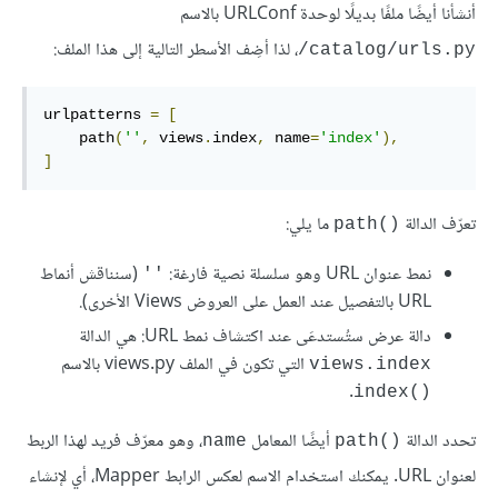
أنشأنا أيضًا ملفًا بديلًا لوحدة URLConf بالاسم
، لذا أضِف الأسطر التالية إلى هذا الملف:
‎/catalog/urls.py
urlpatterns 
=
[
    path
(
''
,
 views
.
index
,
 name
=
'index'
),
]
تعرّف الدالة
ما يلي:
path()‎
نمط عنوان URL وهو سلسلة نصية فارغة:
(سنناقش أنماط
''
URL بالتفصيل عند العمل على العروض Views الأخرى).
دالة عرض ستُستدعَى عند اكتشاف نمط URL: هي الدالة
التي تكون في الملف views.py بالاسم
views.index
.
index()‎
تحدد الدالة
أيضًا المعامل
، وهو معرّف فريد لهذا الربط
name
path()‎
لعنوان URL. يمكنك استخدام الاسم لعكس الرابط Mapper، أي لإنشاء