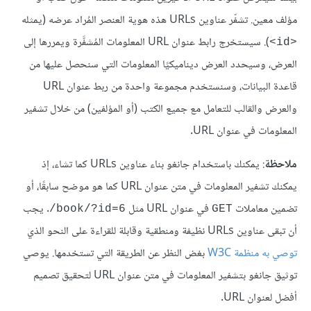
مؤلف معين. تشفّر عناوين URLs هذه هوية العنصر المُراد عرضه (يمثله
). سيستخرج رابط عنوان URL المعلومات المُشفَّرة ويمررها إلى
<id>
العرض، وسيحدد العرض ديناميكيًا المعلومات التي سنحصل عليها من
قاعدة البيانات، وسنستخدم مجموعة واحدة من ربط عنوان URL
والعرض والقالب للتعامل مع جميع الكتب (أو المؤلفين) من خلال تشفير
المعلومات في عنوان URL.
ملاحظة
: يمكنك باستخدام جانغو بناء عناوين URLs كما تشاء، إذ
يمكنك تشفير المعلومات في متن عنوان URL كما هو موضح سابقًا، أو
تضمين معاملات
في عنوان URL مثل
. يجب
‎/book/?id=6
GET
أن تبقى عناوين URLs نظيفة ومنطقية وقابلة للقراءة على النحو الذي
توصي به منظمة W3C
بغض النظر عن الطريقة التي تستخدمها. يوصي
توثيق جانغو بتشفير المعلومات في متن عنوان URL لتحقيق تصميم
أفضل لعنوان URL.