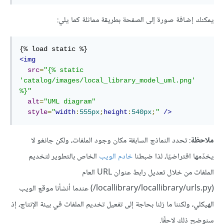
يمكنك إضافة صورة إلى الصفحة بطريقة مماثلة كما يلي:
<img
src
=
"{% static 
'catalog/images/local_library_model_uml.png' 
%}"
alt
=
"UML diagram"
style
=
"
width
:
555px
;
height
:
540px
;
"
/>
ملاحظة
: تحدد النماذج السابقة مكان وجود الملفات، ولكن جانغو لا
يخدّمها افتراضيًا، لذا ضبطنا
خادم الويب
الخاص بالتطوير لتخديم
الملفات من خلال تعديل رابط عنوان URL العام
(‎/locallibrary/locallibrary/urls.py) عندما أنشأنا موقع الويب
الهيكلي، ولكننا ما زلنا بحاجة إلى تفعيل تخديم الملفات في بيئة الإنتاج، إذ
سنوضح ذلك لاحقًا.