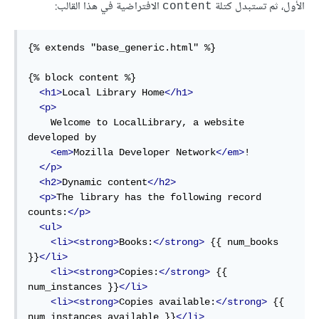
الأول، ثم تستبدل كتلة
الافتراضية في هذا القالب:
content
{% extends "base_generic.html" %}

{% block content %}

<h1>
Local Library Home
</h1>
<p>
    Welcome to LocalLibrary, a website 
developed by

<em>
Mozilla Developer Network
</em>
!

</p>
<h2>
Dynamic content
</h2>
<p>
The library has the following record 
counts:
</p>
<ul>
<li><strong>
Books:
</strong>
 {{ num_books 
}}
</li>
<li><strong>
Copies:
</strong>
 {{ 
num_instances }}
</li>
<li><strong>
Copies available:
</strong>
 {{ 
num_instances_available }}
</li>