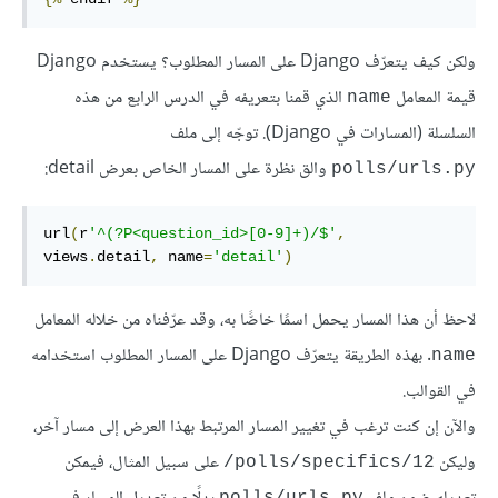
ولكن كيف يتعرّف Django على المسار المطلوب؟ يستخدم Django
قيمة المعامل
الذي قمنا بتعريفه في الدرس الرابع من هذه
name
السلسلة (المسارات في Django). توجّه إلى ملف
والق نظرة على المسار الخاص بعرض detail:
polls/urls.py
url
(
r
'^(?P<question_id>[0-9]+)/$'
,
views
.
detail
,
 name
=
'detail'
)
ﻻحظ أن هذا المسار يحمل اسمًا خاصًّا به، وقد عرّفناه من خلاله المعامل
. بهذه الطريقة يتعرّف Django على المسار المطلوب استخدامه
name
في القوالب.
واﻵن إن كنت ترغب في تغيير المسار المرتبط بهذا العرض إلى مسار آخر،
وليكن
على سبيل المثال، فيمكن
polls/specifics/12/