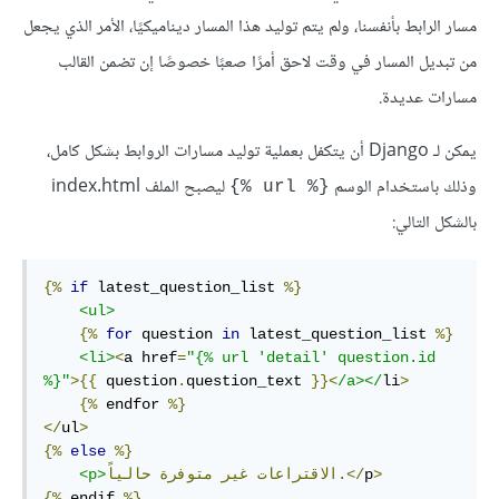
مسار الرابط بأنفسنا، ولم يتم توليد هذا المسار ديناميكيًا، اﻷمر الذي يجعل
من تبديل المسار في وقت لاحق أمرًا صعبًا خصوصًا إن تضمن القالب
مسارات عديدة.
يمكن لـ Django أن يتكفل بعملية توليد مسارات الروابط بشكل كامل،
وذلك باستخدام الوسم
ليصبح الملف index.html
{% url %}
بالشكل التالي:
{%
if
 latest_question_list 
%}
<
ul
>
{%
for
 question 
in
 latest_question_list 
%}
<
li
>
<
a
href
=
"
{% 
url
 'detail' question.id 
%}
"
>
{{
 question
.
question_text 
}}
<
/
a
>
</
li
>
{%
endfor
%}
</
ul
>
{%
else
%}
>
p
</
حالياً.
الاقتراعات
غير
متوفرة
>
p
<
{%
endif
%}