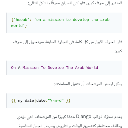
المتغير إلى حرف كبير، فلو كان السياق معرفًا بالشكل التالي:
{
'hsoub'
:
'
on
 a mission 
to
 develop 
the
 arab 
world'
}
فإن الحرف اﻷول من كل كلمة في العبارة السابقة سيتحول إلى حرف
كبير:
On
 A 
Mission
To
Develop
The
Arab
World
يمكن لبعض المرشحات أن تتقبل المعاملات:
{{
my
_
date
|
date
:
"Y-m-d"
}}
يقدم محرّك قوالب Django عددًا كبيرًا من المرشحات التي تؤدي
وظائف مختلفة، كتنسيق الوقت والتاريخ، وعرض الجمل المناسبة