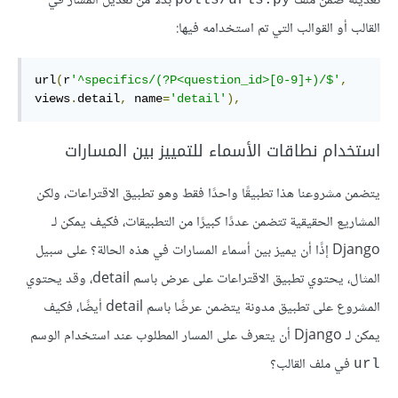
تعديله ضمن ملف
بدلًا من تعديل المسار في
polls/urls.py
القالب أو القوالب التي تم استخدامه فيها:
url
(
r
'^specifics/(?P<question_id>[0-9]+)/$'
,
views
.
detail
,
 name
=
'detail'
),
استخدام نطاقات اﻷسماء للتمييز بين المسارات
يتضمن مشروعنا هذا تطبيقًا واحدًا فقط وهو تطبيق الاقتراعات، ولكن
المشاريع الحقيقية تتضمن عددًا كبيرًا من التطبيقات، فكيف يمكن لـ
Django إذًا أن يميز بين أسماء المسارات في هذه الحالة؟ على سبيل
المثال، يحتوي تطبيق الاقتراعات على عرض باسم detail، وقد يحتوي
المشروع على تطبيق مدونة يتضمن عرضًا باسم detail أيضًا، فكيف
يمكن لـ Django أن يتعرف على المسار المطلوب عند استخدام الوسم
في ملف القالب؟
url