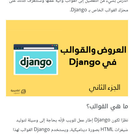
الدرس بشيء من التفصيل إلى القوالب وآلية عملها وسنتعرّف كذلك على
محرّك القوالب الخاص بـ Django.
ما هي القوالب؟
نظرًا لكون Django إطار عمل للويب فإنّه بحاجة إلى وسيلة لتوليد
شيفرات HTML بصورة ديناميكية، ويستخدم Django القوالب لهذا