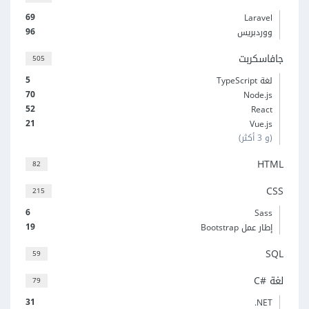
69
Laravel
96
ووردبريس
جافاسكربت
505
5
لغة TypeScript
70
Node.js
52
React
21
Vue.js
(و 3 أكثر)
HTML
82
CSS
215
6
Sass
19
إطار عمل Bootstrap
SQL
59
لغة C#‎
79
31
‎.NET