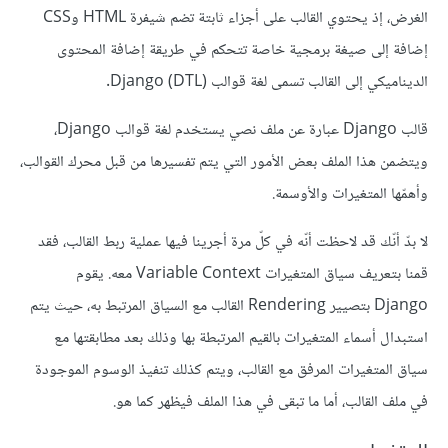
الغرض، إذ يحتوي القالب على أجزاء ثابتة تضم شيفرة HTML وCSS
إضافة إلى صيغة برمجية خاصة تتحكم في طريقة إضافة المحتوى
الديناميكي إلى القالب تسمى لغة قوالب Django (DTL).
قالب Django عبارة عن ملف نصي يستخدم لغة قوالب Django،
ويتضمن هذا الملف بعض الأمور التي يتم تفسيرها من قبل محرك القوالب،
وأهمّها المتغيرات واﻷوسمة.
ﻻ بدّ أنّك قد لاحظت أنّه في كلّ مرة أجرينا فيها عملية ربط القالب، فقد
قمنا بتعريف سياق المتغيرات Variable Context معه. يقوم
Django بتصيير Rendering القالب مع السياق المرتبط به، حيث يتم
استبدال أسماء المتغيرات بالقيم المرتبطة بها وذلك بعد مطابقتها مع
سياق المتغيرات المرفق مع القالب، ويتم كذلك تنفيذ الوسوم الموجودة
في ملف القالب، أما ما تبقى في هذا الملف فيظهر كما هو.