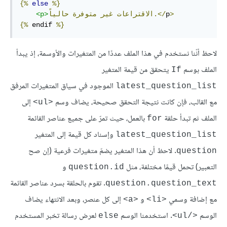
{%
else
%}
>
p
</
حالياً.
الاقتراعات
غير
متوفرة
>
p
<
{%
endif
%}
ﻻحظ أنّنا نستخدم في هذا الملف عددًا من المتغيرات واﻷوسمة، إذ يبدأ
الملف بوسم
يتحقق من قيمة المتغير
If
الموجود في سياق المتغيرات المرفق
latest_question_list
مع القالب، فإن كانت نتيجة التحقق صحيحة، يضاف وسم
إلى
<ul>
الملف ثم تبدأ حلقة
بالعمل، حيث تمرّ على جميع عناصر القائمة
for
وإسناد كل قيمة إلى المتغير
latest_question_list
. ﻻحظ أن هذا المتغير يضمّ متغيرات فرعية (إن صح
question
التعبير) تحمل قيمًا مختلفة، مثل
و
question.id
. تقوم بالحلقة بسرد عناصر القائمة
question.question_text
مع إضافة وسمي
و
إلى كل عنصر، وبعد الانتهاء يضاف
<a>
<li>
الوسم
. استخدمنا الوسم
لعرض رسالة تخبر المستخدم
else
</ul>