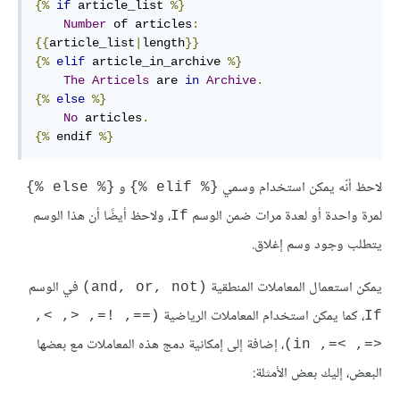
{%
if
 article_list 
%}
Number
 of articles
:
{{
article_list
|
length
}}
{%
elif
 article_in_archive 
%}
The
Articels
 are 
in
Archive
.
{%
else
%}
No
 articles
.
{%
 endif 
%}
ﻻحظ أنّه يمكن استخدام وسمي
و
{% else %}
{% elif %}
لمرة واحدة أو لعدة مرات ضمن الوسم
، وﻻحظ أيضًا أن هذا الوسم
If
يتطلب وجود وسم إغلاق.
يمكن استعمال المعاملات المنطقية
في الوسم
(and, or, not)
، كما يمكن استخدام المعاملات الرياضية
(==, !=, <, >, 
If
، إضافة إلى إمكانية دمج هذه المعاملات مع بعضها
<=, >=, in)
البعض، إليك بعض اﻷمثلة: