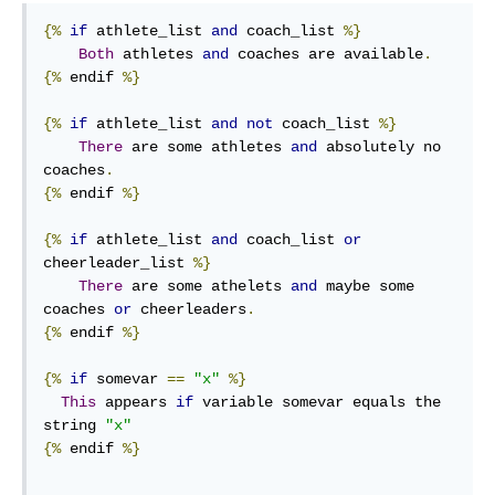
{%
if
 athlete_list 
and
 coach_list 
%}
Both
 athletes 
and
 coaches are available
.
{%
 endif 
%}
{%
if
 athlete_list 
and
not
 coach_list 
%}
There
 are some athletes 
and
 absolutely no 
coaches
.
{%
 endif 
%}
{%
if
 athlete_list 
and
 coach_list 
or
cheerleader_list 
%}
There
 are some athelets 
and
 maybe some 
coaches 
or
 cheerleaders
.
{%
 endif 
%}
{%
if
 somevar 
==
"x"
%}
This
 appears 
if
 variable somevar equals the 
string 
"x"
{%
 endif 
%}