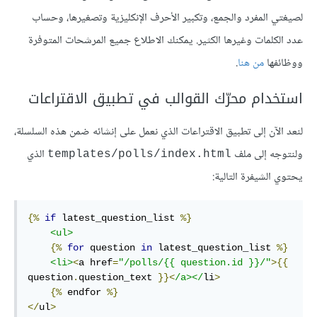
لصيغتي المفرد والجمع، وتكبير اﻷحرف اﻹنكليزية وتصغيرها، وحساب
عدد الكلمات وغيرها الكثير. يمكنك الاطلاع جميع المرشحات المتوفرة
ووظائفها
من هنا
.
استخدام محرّك القوالب في تطبيق الاقتراعات
لنعد اﻵن إلى تطبيق الاقتراعات الذي نعمل على إنشائه ضمن هذه السلسلة،
ولنتوجه إلى ملف
الذي
templates/polls/index.html
يحتوي الشيفرة التالية:
{%
if
 latest_question_list 
%}
<
ul
>
{%
for
 question 
in
 latest_question_list 
%}
<
li
>
<
a
href
=
"/polls/
{{ question.id }}
/"
>
{{
question
.
question_text 
}}
<
/
a
>
</
li
>
{%
endfor
%}
</
ul
>