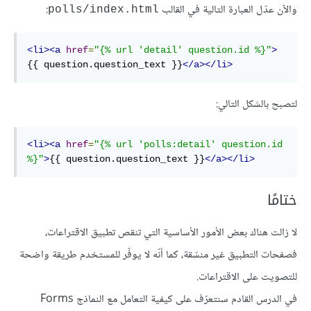
واﻵن عدّل العبارة التالية في القالب
:
polls/index.html
<
li
>
<
a
href
=
"{% url 'detail' question.id %}"
>
{{ 
question.question
_
text
 }}
</
a
>
</
li
>
لتصبح بالشكل التالي:
<
li
>
<
a
href
=
"{% url 'polls:detail' question.id 
%}"
>
{{ 
question.question
_
text
 }}
</
a
>
</
li
>
ختامًا
لا زالت هناك بعض اﻷمور اﻷساسية التي تنقص تطبيق الاقتراعات،
فصفحات التطبيق غير منسّقة، كما أنّه لا يوفّر للمستخدم طريقة واضحة
للتصويت على الاقتراعات.
في الدرس القادم سنتعرّف على كيفية التعامل مع النماذج Forms