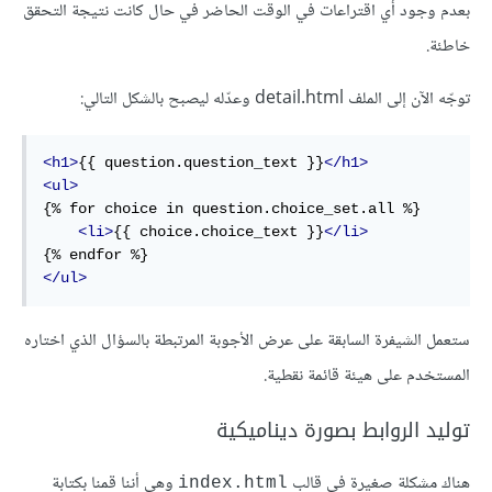
بعدم وجود أي اقتراعات في الوقت الحاضر في حال كانت نتيجة التحقق
خاطئة.
توجّه اﻵن إلى الملف detail.html وعدّله ليصبح بالشكل التالي:
<
h1
>
{{ question.question_text }}
</
h1
>
<
ul
>
{% 
for
 choice 
in
 question.choice_set.all %}
<
li
>
{{ choice.choice_text }}
</
li
>
{% 
endfor
 %}
</
ul
>
ستعمل الشيفرة السابقة على عرض اﻷجوبة المرتبطة بالسؤال الذي اختاره
المستخدم على هيئة قائمة نقطية.
توليد الروابط بصورة ديناميكية
هناك مشكلة صغيرة في قالب
وهي أننا قمنا بكتابة
index.html