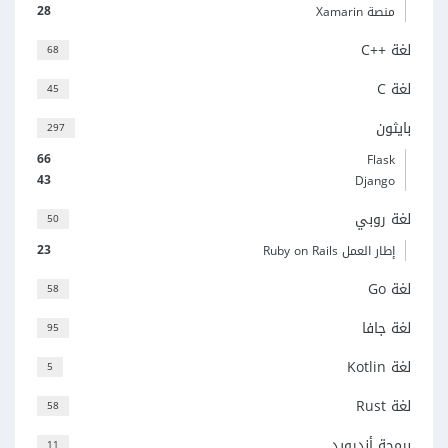
28
منصة Xamarin
لغة C++‎
68
لغة C
45
بايثون
297
66
Flask
43
Django
لغة روبي
50
23
إطار العمل Ruby on Rails
لغة Go
58
لغة جافا
95
لغة Kotlin
5
لغة Rust
58
برمجة أندرويد
11