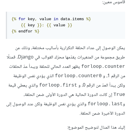
قاموس معين:
{%
for
 key
,
 value 
in
 data
.
items 
%}
{{
 key 
}}
:
{{
 value 
}}
{%
endfor
%}
يمكن الوصول إلى عداد الحلقة التكرارية بأساليب مختلفة، وذلك عن
طريق مجموعة من المتغيرات يقدّمها محرّك القوالب في Django. فمثلًا
يظهر العدد الحالي للحلقة ويبدأ عدّ الحلقات
forloop.counter
من الرقم 1، و
الذي يؤدي نفس الوظيفة
forloop.counter0
ولكن يبدأ العدّ من الرقم 0، و
والذي يعطي قيمة
forloop.first
إن كانت الدورة الحالية هي الدورة اﻷولى ضمن الحلقة،
True
و
والذي يؤدي نفس الوظيفة ولكن عند الوصول إلى
forloop.last
الدورة اﻷخيرة ضمن الحلقة.
إليك هذا المثال لتوضيح الموضوع: