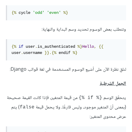
{%
 cycle 
'odd'
'even'
%}
وتتطلب بعض الوسوم تحديد وسم البداية والنهاية:
{%
if
 user
.
is_authenticated 
%}
Hello
,
{{
user
.
username 
}}.{%
 endif 
%}
لنلقِ نظرة اﻵن على أشيع الوسوم المستخدمة في لغة قوالب Django:
الجمل الشرطية
يتحقّق الوسم
من قيمة المتغير، فإذا كانت القيمة صحيحة
{% if %}
(بمعنى أنّ المتغير موجود، وليس فارغًا، ولا يحمل قيمة
) يتم
false
عرض محتوى المتغير: