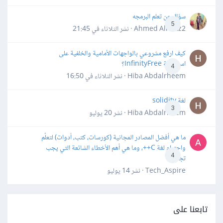
سؤال عن تعلم البرمجه
5
Ahmed Alhafiz2 · نشر
الثلاثاء في 21:45
كيف ارفع مشروعي بالواجهات الأمامية والخلفية على
استضافة InfinityFree؟
4
Hiba Abdalrheem · نشر
الثلاثاء في 16:50
لغة solidity
3
Hiba Abdalrheem · نشر
20 يوليو
ما هي أفضل المصادر المجانية (كورسات، كتب، أدوات) لتعلّم
واحترام لغة C++، وما هي أهم الأخطاء الشائعة التي يجب
4
تجنبها؟
Tech_Aspire · نشر
14 يوليو
تابعنا على