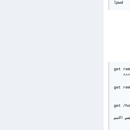
lpwd
get rem
 المكتوب من الحاسوب البعيد
get rem
لمحفوظ محليا 
get /ho
س الاسم