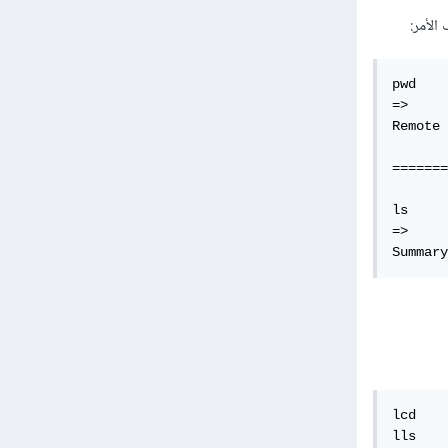
الأمر:
pwd

=>

Remote 
=======
ls

=>

lcd

lls
