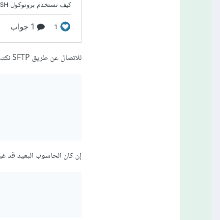
للاتصال عن طريق SFTP نكتب اسم المستخدم مع عنوان الحاسوب البعد:
إن كان الحاسوب البعيد قد غير المنفذ 22 الافتراضي مكن الاتصال بمنفذ مخ