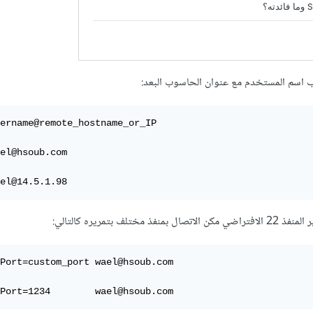
ername@remote_hostname_or_IP

el@hsoub.com

el@14.5.1.98
تلف بتمريره كالتالي:
Port=custom_port wael@hsoub.com

Port=1234        wael@hsoub.com