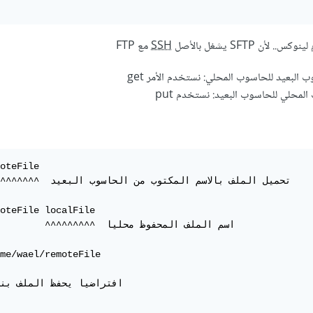
أن SFTP يشغل بالأصل
SSH
مع FTP
البعيد للحاسوب المحلي: نستخدم الأمر get
لمحلي للحاسوب البعيد: نستخدم put
oteFile 

    ^^^^^^^^^^  تحميل الملف بالاسم

oteFile localFile

               ^^^^^^^^^  اسم الملف ا

me/wael/remoteFile 

افتراضيا يحفظ الملف بنف
