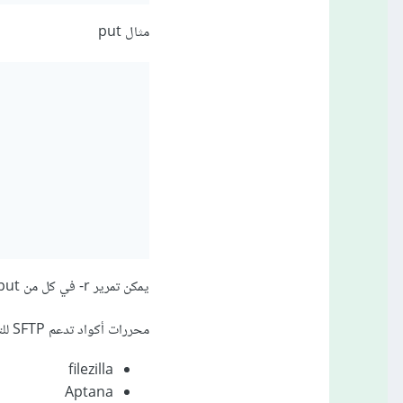
مثال put
يمكن تمرير r- في كل من get - put للعمل تحميل أو رفع مجلدات مع محتوياتها recursive
محررات أكواد تدعم SFTP للتعديل المباشر:
filezilla
Aptana