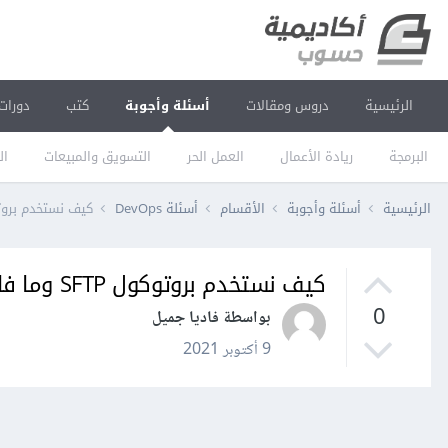
الرئيسية
دروس ومقالات
أسئلة وأجوبة
كتب
دورات
البرمجة
ريادة الأعمال
العمل الحر
التسويق والمبيعات
ال
الرئيسية
أسئلة وأجوبة
الأقسام
أسئلة DevOps
كيف نستخدم بروتوكول SFTP و
كيف نستخدم بروتوكول SFTP وما فائدته؟
0
بواسطة فاديا جميل
9 أكتوبر 2021