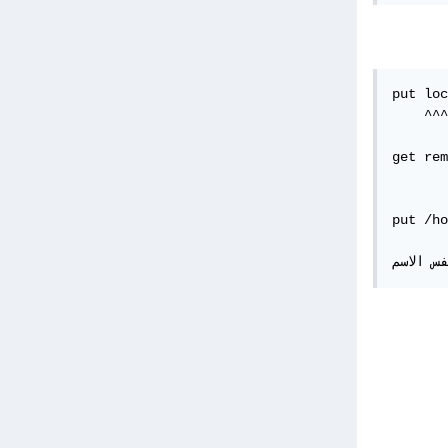
put loc
المكتوب من الحاسوب المحلي
get rem
ى الحاسوب البعيد 
put /ho