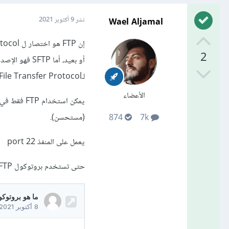
Wael Aljamal
نشر
9 أكتوبر 2021
2
أو بعيد، أما SFTP فهو الإصدار الأحدث من FTP الذي يعتمد على بروتوكول التشفير
لـSecure File Transfer Protocol أو
الأعضاء
(مستحسن).
874
7k
يعمل على المنفذ port 22
حتى تستخدم بروتوكول SFTP يجب أن تكون قمت بتهيئة