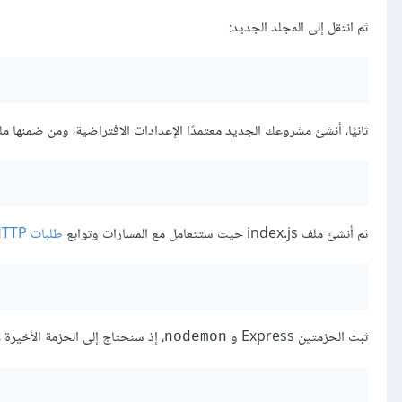
ثم انتقل إلى المجلد الجديد:
ثانيًا، أنشئ مشروعك الجديد معتمدًا الإعدادات الافتراضية، ومن ضمنها ملف package.json حتى تتمكن من الوصول إلى الاعتماديات ndencies
ثم أنشئ ملف index.js حيث ستتعامل مع المسارات وتوابع
طلبات HTTP
ثبت الحزمتين Express و
، إذ سنحتاج إلى الحزمة الأخيرة لإع
nodemon