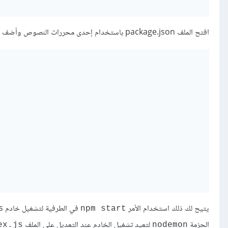
افتح الملف package.json باستخدام إحدى محررات النصوص وأضف سكربت البدء
يتيح لك ذلك استخدام الأمر
npm start
الحزمة
لتعيد تشغيل الخادم عند التعديل على الملف
ex.js
nodemon