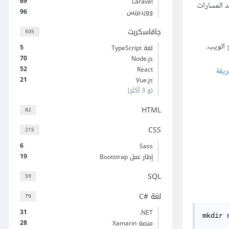
69
Laravel
حديد المسارات
96
ووردبريس
جافاسكربت
505
5
لغة TypeScript
70
Node.js
52
React
يقة
21
Vue.js
(و 3 أكثر)
HTML
82
CSS
215
6
Sass
19
إطار عمل Bootstrap
SQL
59
لغة C#‎
79
31
‎.NET
mkdir 
28
منصة Xamarin