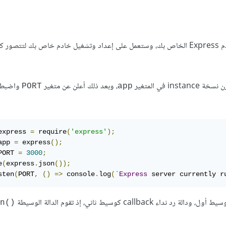
ستتعامل مع منطق دمج المسارات ومختلف أنواع طلبيات HTTP في خادم Express الخاص بك، وستعمل على إعداد وتشغيل خادم خاص ب
، وبعد ذلك أعلن عن متغير
واضبطه 
PORT
app
express 
=
 require
(
'express'
);
app 
=
 express
();
PORT 
=
3000
;
e
(
express
.
json
());
sten
(
PORT
,
()
=>
 console
.
log
(`
Express
 server currently r
ول، ودالة رد نداء callback كوسيط ثاني، إذ تقوم الدالة الوسيطة
()listen