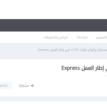
لتصميم
DevOps
البرامج والتطبيقات
اع طلبات HTTP في إطار العمل Express
متابعو
مشاركة