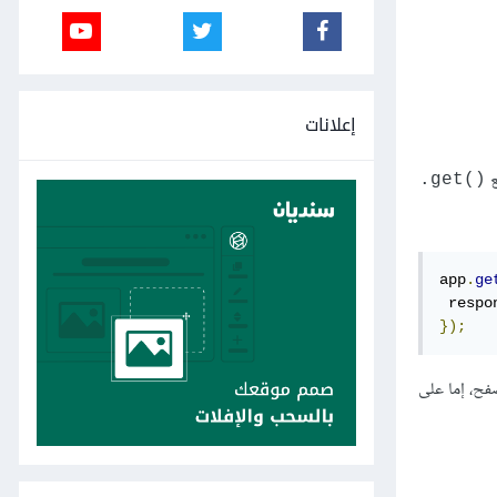
إعلانات
()get.
app
.
ge
 respo
});
فح، إما على