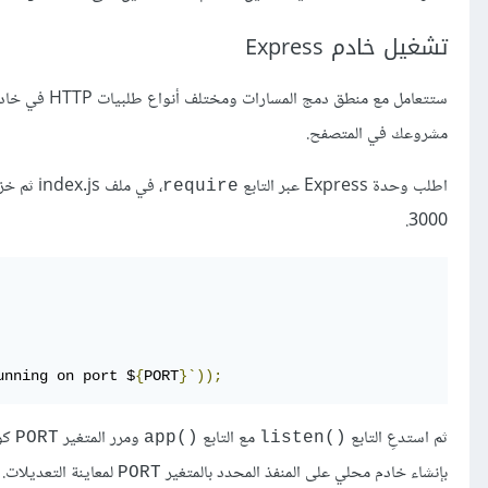
تشغيل خادم Express
مشروعك في المتصفح.
اطلب وحدة Express عبر التابع
، في ملف index.js ثم خزن نسخة instance في المتغير
require
3000.
unning on port $
{
PORT
}`));
ثم استدعِ التابع
مع التابع
ومرر المتغير
كوسيط أ
PORT
()app
()listen
بإنشاء خادم محلي على المنفذ المحدد بالمتغير
لمعاينة التعديلات.
PORT