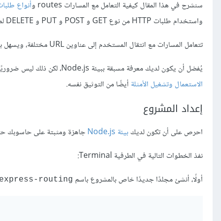
سنشرح في هذا المقال كيفية التعامل مع المسارات routes و
أنواع طلبات TP
واستخدام طلبات HTTP من نوع GET و POST و PUT و DELETE لمعالجة البيانات.
تتعامل المسارات مع انتقال المستخدم إلى عناوين URL مختلفة، ويسهل بروتوكول HTTP عمليات التواصل ونقل البيانات من خادم Express إلى متصفح الويب.
يُفضل أن يكون لديك معرفة مسبقة ببيئة Node.js، لكن ذلك ليس ضروريًا، انظر صفحة التعريف
الاستعمال وتشغيل الأمثلة
أيضًا من التوثيق نفسه.
إعداد المشروع
احرص على أن تكون لديك
بيئة Node.js
جاهزة ومثبتة على حاسوبك حتى تتم
نفذ الخطوات التالية في الطرفية Terminal:
أولًا، أنشئ مجلدًا جديدًا خاص بالمشروع باسم
express-routing