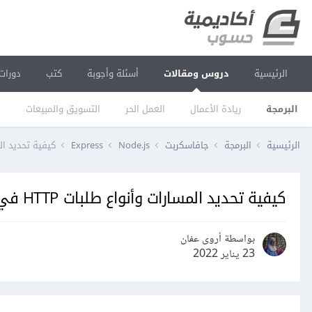
الرئيسية
دروس ومقالات
أسئلة وأجوبة
كتب
دورات
البرمجة
ريادة الأعمال
العمل الحر
التسويق والمبيعات
ا
الرئيسية
البرمجة
جافاسكربت
Node.js
Express
كيفية تحديد المسارات وأنو
كيفية تحديد المسارات وأنواع طلبات HTTP في إطار العمل Express
بواسطة أروى عفان
23 يناير 2022