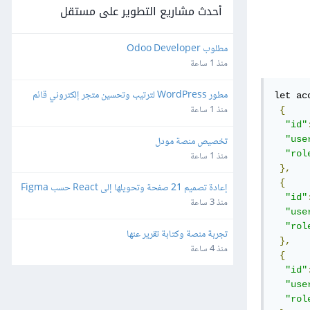
أحدث مشاريع التطوير على مستقل
مطلوب Odoo Developer
منذ 1 ساعة
مطور WordPress لترتيب وتحسين متجر إلكتروني قائم
let ac
منذ 1 ساعة
{
"id"
تخصيص منصة مودل
"use
"rol
منذ 1 ساعة
},
{
إعادة تصميم 21 صفحة وتحويلها إلى React حسب Figma
"id"
منذ 3 ساعة
"use
"rol
تجربة منصة وكتابة تقرير عنها
},
منذ 4 ساعة
{
"id"
"use
"rol