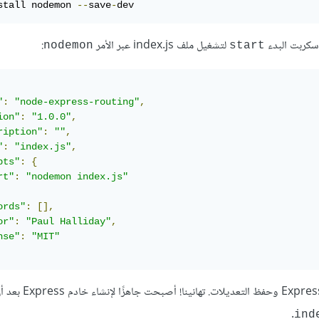
stall nodemon 
--
save
-
dev
لتشغيل ملف index.js عبر الأمر
:
nodemon
start
"
:
"node-express-routing"
,
ion"
:
"1.0.0"
,
ription"
:
""
,
"
:
"index.js"
,
pts"
:
{
rt"
:
"nodemon index.js"
ords"
:
[],
or"
:
"Paul Halliday"
,
nse"
:
"MIT"
في الطرفية لتشغيل خادم Express وحفظ الت
.
ind