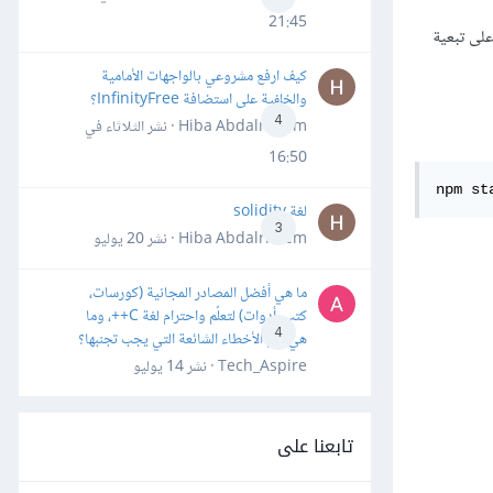
21:45
السابقة على تبعية
كيف ارفع مشروعي بالواجهات الأمامية
والخلفية على استضافة InfinityFree؟
4
Hiba Abdalrheem · نشر
الثلاثاء في
16:50
npm st
لغة solidity
3
Hiba Abdalrheem · نشر
20 يوليو
ما هي أفضل المصادر المجانية (كورسات،
كتب، أدوات) لتعلّم واحترام لغة C++، وما
4
هي أهم الأخطاء الشائعة التي يجب تجنبها؟
Tech_Aspire · نشر
14 يوليو
تابعنا على