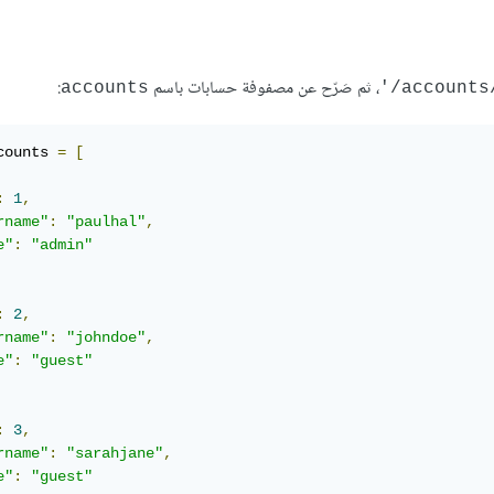
، ثم صَرّح عن مصفوفة حسابات باسم
:
accounts
counts 
=
[
:
1
,
rname"
:
"paulhal"
,
e"
:
"admin"
:
2
,
rname"
:
"johndoe"
,
e"
:
"guest"
:
3
,
rname"
:
"sarahjane"
,
e"
:
"guest"