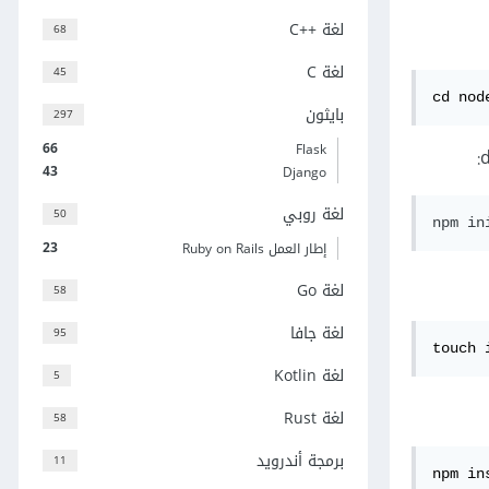
لغة C++‎
68
لغة C
45
cd nod
بايثون
297
66
Flask
43
Django
لغة روبي
50
23
إطار العمل Ruby on Rails
لغة Go
58
لغة جافا
95
touch 
لغة Kotlin
5
لغة Rust
58
برمجة أندرويد
11
npm in