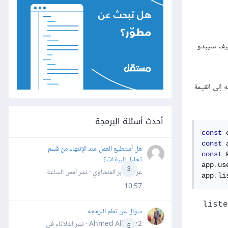
ك لتتصور كيف سيبدو
إلى القيمة
أحدث أسئلة البرمجة
const
 
const
 
هل أستطيع العمل عند الإنتهاء من قسم
const
 
تحليل البيانات؟
app
.
us
3
عرفه جابر المنشاوي · نشر
أمس الساعة
app
.
li
10:57
سؤال عن تعلم البرمجه
Ahmed Alhafiz2 · نشر
الثلاثاء في
5