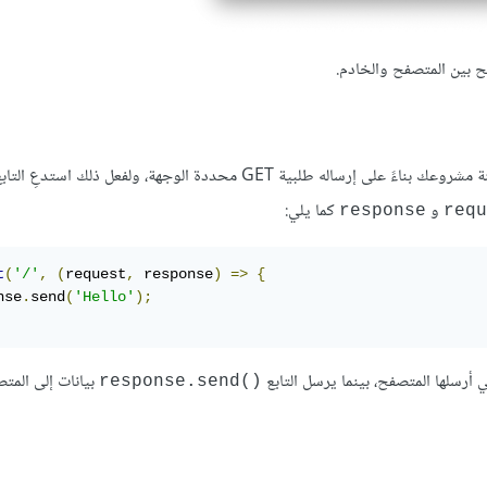
و
كما يلي:
response
requ
t
(
'/'
,
(
request
,
 response
)
=>
{
nse
.
send
(
'Hello'
);
بيانات إلى المتص
()response.send