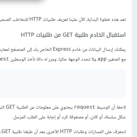
تعد هذه خطوة البداية، الآن علينا تعريف طلبيات HTTP للتخاطب الصحيح بين المتصفح والخادم.
استقبال الخادم طلبية GET من طلبيات HTTP
يمكنك إرسال البيانات من خادم Express الخاص بك إلى المتصفح لمعاينة مشروعك بناءً على إرساله طلبية GET محددة الوجهة، ولفعل ذلك استدعِ التابع
مع المتغير
ولا تحدد الوجهة حاليًا، ومرر له دالة تأخذ الوسطين
est
app
لاحظ أن الوسيط
يحتوي على معلومات عن الطلبية GET التي أرسلها المتصفح، بينما يرسل التابع
request
شكل سلسلة، أو كائن، أو مصفوفة كرد أو إجابة على الطلب المرسل.
لنتعرف على المسارات وطلبات HTTP الأخرى، بعد أن طبقنا طلبية GET.