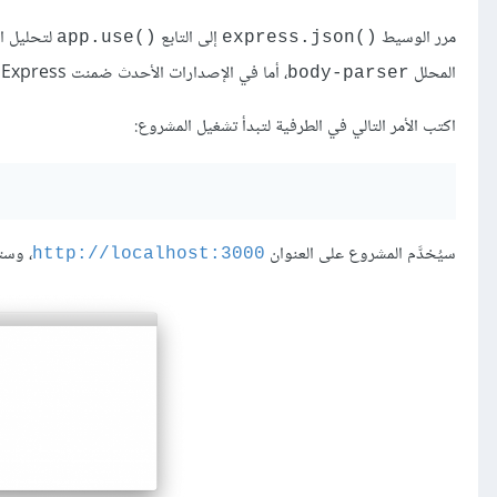
مرر الوسيط
إلى التابع
()app.use
()express.json
المحلل
، أما في الإصدارات الأحدث ضمنت Express برمجيات وسيطة معدة مسبقًا لتحليل البيانات خصوصًا التي بصيغة JOSN.
body-parser
اكتب الأمر التالي في الطرفية لتبدأ تشغيل المشروع:
سيُخدَّم المشروع على العنوان
، وست
http://localhost:3000