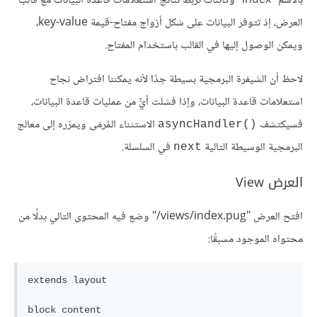
بالاسم "index" وكائنات تربط نتائج استعلامات قاعدة البيانات مع قالب
العرض، إذ تتوفر البيانات على شكل أزواج مفتاح-قيمة key-value،
ويمكن الوصول إليها في القالب باستخدام المفتاح.
لاحظ أن الشيفرة البرمجية بسيطة جدًا لأنه يمكننا افتراض نجاح
استعلامات قاعدة البيانات، وإذا فشلت أيٌّ من عمليات قاعدة البيانات،
فسيكتشف
الاستثناء المُرمَى ويمرّره إلى معالج
asyncHandler()‎
البرمجية الوسيطة التالية
في السلسلة.
next
العرض View
افتح العرض "‎/views/index.pug" وضع فيه المحتوى التالي بدلًا من
محتواه الموجود مسبقًا:
extends layout

block content
