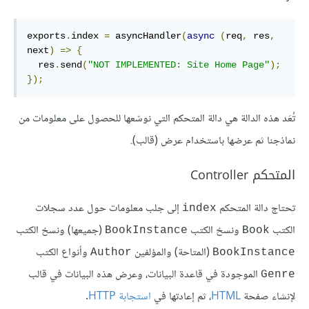
exports
.
index 
=
 asyncHandler
(
async
(
req
,
 res
,
next
)
=>
{
  res
.
send
(
"NOT IMPLEMENTED: Site Home Page"
);
});
تُعَد هذه الدالة هي دالة المتحكم التي نوسّعها للحصول على معلومات من
نماذجنا ثم عرضها باستخدام عرض (قالب).
المتحكم Controller
تحتاج دالة المتحكم
إلى جلب معلومات حول عدد سجلات
index
الكتب
ونسخ الكتب
(جميعها) ونسخ الكتب
BookInstance
Book
(المتاحة) والمؤلفين
وأنواع الكتب
Author
BookInstance
الموجودة في قاعدة البيانات، وعرض هذه البيانات في قالب
Genre
لإنشاء صفحة
HTML
، ثم إعادتها في
استجابة HTTP
.