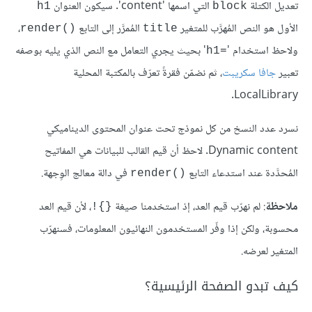
تعديل الكتلة
التي اسمها 'content'. سيكون العنوان
h1
block
الأول هو النص المُهرَّب للمتغير
المُمرَّر إلى التابع
،
render()‎
title
ولاحظ استخدام '
' بحيث يجري التعامل مع النص الذي يليه بوصفه
h1=‎
تعبير
جافا سكريبت
، ثم نضمّن فقرةً تعرّف بالمكتبة المحلية
LocalLibrary.
نسرد عدد النسخ من كل نموذج تحت عنوان المحتوى الديناميكي
Dynamic content. لاحظ أن قيم القالب للبيانات هي المفاتيح
المُحدَّدة عند استدعاء التابع
في دالة معالج الوِجهة.
render()‎
ملاحظة
: لم نهرّب قيم العد، إذ استخدمنا صيغة
، لأن قيم العد
{}!
محسوبة، ولكن إذا وفّر المستخدمون النهائيون المعلومات، فسنهرّب
المتغير لعرضه.
كيف تبدو الصفحة الرئيسية؟