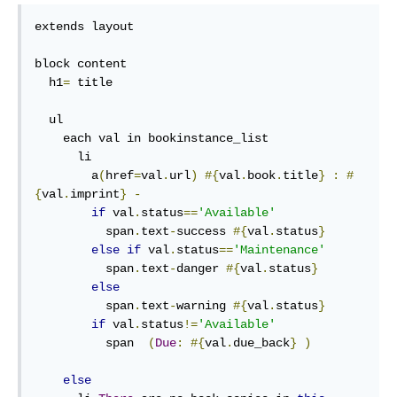
extends layout

block content

  h1
=
 title

  ul

    each val in bookinstance_list

      li

        a
(
href
=
val
.
url
)
#{
val
.
book
.
title
}
:
#
{
val
.
imprint
}
-
if
 val
.
status
==
'Available'
          span
.
text
-
success 
#{
val
.
status
}
else
if
 val
.
status
==
'Maintenance'
          span
.
text
-
danger 
#{
val
.
status
}
else
          span
.
text
-
warning 
#{
val
.
status
}
if
 val
.
status
!=
'Available'
          span  
(
Due
:
#{
val
.
due_back
}
)
else