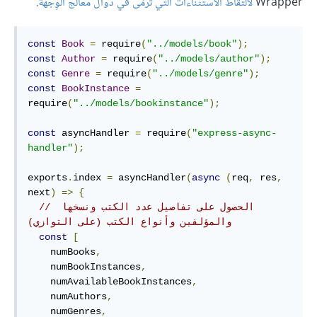
Wrapper
لالتقاط الاستثناءات التي تُرمَى في دوال معالج الوِجهة
.
const
Book
=
 require
(
"../models/book"
);
const
Author
=
 require
(
"../models/author"
);
const
Genre
=
 require
(
"../models/genre"
);
const
BookInstance
=
require
(
"../models/bookinstance"
);
const
 asyncHandler 
=
 require
(
"express-async-
handler"
);
exports
.
index 
=
 asyncHandler
(
async
(
req
,
 res
,
next
)
=>
{
// الحصول على تفاصيل عدد الكتب ونسخها 
والمؤلفين وأنواع الكتب (على ا‫لتوازي)
const
[
    numBooks
,
    numBookInstances
,
    numAvailableBookInstances
,
    numAuthors
,
    numGenres
,