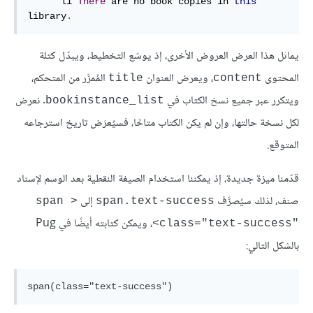
      li 
There
 are no book copies in 
this
library
.
يماثل هذا العرض العروض الأخرى، إذ يوسّع التخطيط، ويبدّل كتلة
المحتوى
، ويعرض العنوان
المُمرَّر من المتحكم،
title
content
ويتكرر عبر جميع نسخ الكتاب في
. نعرض
bookinstance_list
لكل نسخة حالتها، وإن لم يكن الكتاب متاحًا، فسيُعرَض تاريخ استرجاعه
المتوقع.
قدّمنا ميزة جديدة، إذ يمكننا استخدام الصيغة النقطية بعد الوسم لإسناد
صنف، لذلك سيُصرَّف
إلى
<span 
span.text-success
، ويمكن كتابته أيضًا في Pug
class="text-success"‎>
بالشكل التالي: