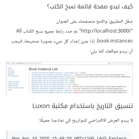
كيف تبدو صفحة قائمة نسخ الكتب؟
شغّل التطبيق، وافتح متصفحك على العنوان
"http://localhost:3000/‎" ثم حدد رابط جميع نسخ الكتاب All
book-instances. إذا جرى إعداد كل شيء بصورة صحيحة، فيجب
أن يبدو موقعك كما يلي:
تنسيق التاريخ باستخدام مكتبة Luxon
لا يبدو العرض الافتراضي للتواريخ في نماذجنا جميلًا:
Mon Apr 10 2020 15:49:58 GMT+1100 (AUS Eastern 