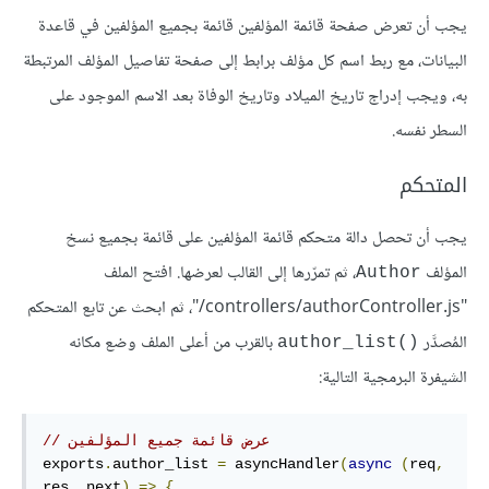
يجب أن تعرض صفحة قائمة المؤلفين قائمة بجميع المؤلفين في قاعدة
البيانات، مع ربط اسم كل مؤلف برابط إلى صفحة تفاصيل المؤلف المرتبطة
به، ويجب إدراج تاريخ الميلاد وتاريخ الوفاة بعد الاسم الموجود على
السطر نفسه.
المتحكم
يجب أن تحصل دالة متحكم قائمة المؤلفين على قائمة بجميع نسخ
المؤلف
، ثم تمرّرها إلى القالب لعرضها. افتح الملف
Author
"‎/controllers/authorController.js"، ثم ابحث عن تابع المتحكم
المُصدَّر
بالقرب من أعلى الملف وضع مكانه
author_list()‎
الشيفرة البرمجية التالية:
// عرض قائمة جميع المؤلفين
exports
.
author_list 
=
 asyncHandler
(
async
(
req
,
res
,
 next
)
=>
{