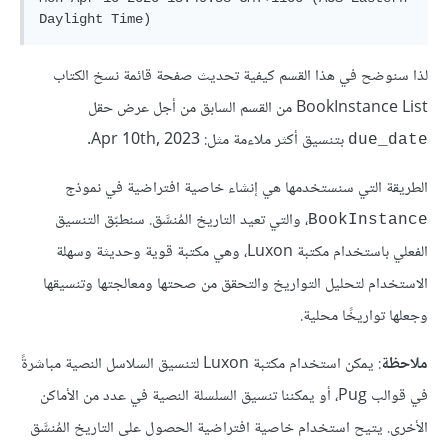
لذا سنوضح في هذا القسم كيفية تحديث صفحة قائمة نسخ الكتاب
BookInstance List من القسم السابق من أجل عرض حقل
بتنسيق أكثر ملاءمة مثل: Apr 10th, 2023.
due_date
الطريقة التي سنستخدمها هي إنشاء خاصية افتراضية في نموذج
، والتي تعيد التاريخ المُنسَّق. سنطبّق التنسيق
BookInstance
الفعلي باستخدام مكتبة Luxon، وهي مكتبة قوية وحديثة وسهلة
الاستخدام لتحليل التواريخ والتحقق من صحتها ومعالجتها وتنسيقها
وجعلها تواريخًا محلية.
ملاحظة
: يمكن استخدام مكتبة Luxon لتنسيق السلاسل النصية مباشرةً
في قوالب Pug، أو يمكننا تنسيق السلسلة النصية في عدد من الأماكن
الأخرى. يتيح استخدام خاصية افتراضية الحصول على التاريخ المُنسَّق