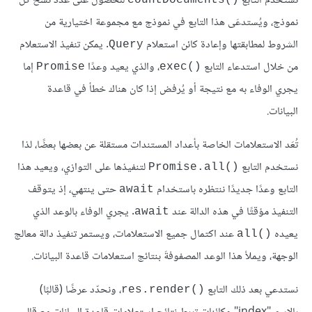
نستخدم التابع
للحصول على عدد نسخ كل
countDocuments()‎
نموذج، ويُستدعَى هذا التابع في نموذج مع مجموعة اختيارية من
الشروط لمطابقتها وإعادة كائن استعلام
. يمكن تنفيذ الاستعلام
Query
من خلال استدعاء التابع
، والذي يعيد وعدًا
إما
Promise
exec()‎
يجري الوفاء به مع نتيجة أو يُرفض إذا كان هناك خطأ في قاعدة
البيانات.
تُعَد الاستعلامات الخاصة بأعداد المستندات مستقلة عن بعضها بعضًا، لذا
نستخدم التابع
لتنفيذها على التوازي، ويعيد هذا
Promise.all()‎
التابع وعدًا جديدًا ننتظره باستخدام
حتى ينتهي، إذ يتوقف
await
التنفيذ مؤقتًا في هذه الدالة عند
. يجري الوفاء بالوعد الذي
await
يعيده
عند اكتمال جميع الاستعلامات، ويستمر تنفيذ دالة معالج
all()‎
الوجهة، ويملأ هذا الوعد المصفوفةَ بنتائج استعلامات قاعدة البيانات.
نستدعي بعد ذلك التابع
، ونحدّد عرضًا (قالبًا)
res.render()‎