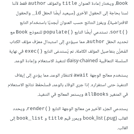
، ويختار إعادة العنوان
والمؤلف
فقط لأننا
author
title
Book
لسنا بحاجة إلى الحقول الأخرى (سيعيد أيضًا الحقل
والحقول
‎_id
الافتراضية)، ويفرز النتائج حسب العنوان أبجديًا باستخدام التابع
. نستدعي أيضًا التابع
للنموذج
مع
Book
populate()‎
sort()‎
تحديد الحقل
، مما سيؤدي إلى استبدال معرّف مؤلف الكتاب
author
المُخزَّن بتفاصيل المؤلف الكاملة، ثم يُستدعَى التابع
في نهاية
exec()‎
السلسلة التعاقبية daisy-chained لتنفيذ الاستعلام وإعادة الوعد.
يستخدم معالج الوِجهة
لانتظار الوعد، مما يؤدي إلى إيقاف
await
التنفيذ حتى استقراره. إذا جرى الوفاء بالوعد، فستُحفَظ نتائج الاستعلام
في المتغير
ويستمر المعالج في التنفيذ.
allBooks
يستدعي الجزء الأخير من معالج الوِجهة التابع
، ويحدد
render()‎
القالب book_list (.pug)‎ ويمرر قيم
و
إلى
book_list
title
القالب.