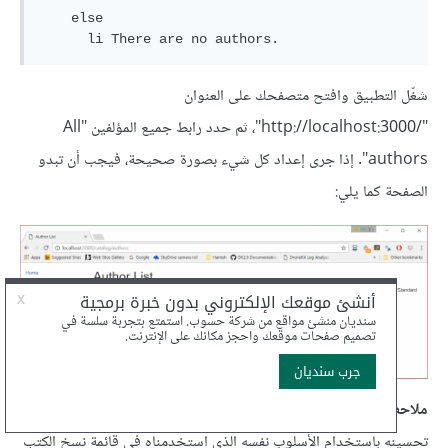
    else

شغّل التطبيق وافتح متصفحك على العنوان
"http://localhost:3000/‎"، ثم حدد رابط جميع المؤلفين "All
authors". إذا جرى إعداد كل شيء بصورة صحيحة، فيجب أن تبدو
الصفحة كما يلي:
ملاحظة
: لا يُعَد مظهر تواريخ العمر الافتراضي للمؤلف جميلًا، ويمكنك
تحسينه باستخدام الأسلوب نفسه الذي استخدمناه في قائمة نسخ الكتب