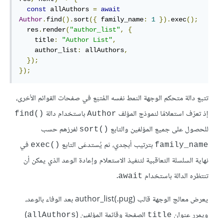
const
 allAuthors 
=
await
Author
.
find
().
sort
({
 family_name
:
1
}).
exec
();
  res
.
render
(
"author_list"
,
{
    title
:
"Author List"
,
    author_list
:
 allAuthors
,
});
});
تتبع دالة متحكم الوجهة النمط نفسه المُتبَع في صفحات القوائم الأخرى،
إذ تعرّف استعلامًا لنموذج المؤلف
باستخدام دالة
find()‎
Author
للحصول على جميع المؤلفين والتابع
لفرزهم حسب
sort()‎
بترتيب أبجدي، ثم يُستدعَى التابع
في
exec()‎
family_name
نهاية السلسلة التعاقبية لتنفيذ الاستعلام وإعادة الوعد الذي يمكن أن
تنتظره الدالة باستخدام
.
await
يعرض معالج الوجهة قالب author_list(.pug)‎ بعد الوفاء بالوعد،
ويمرر عنوان
الصفحة وقائمة المؤلفين (
)
allAuthors
title