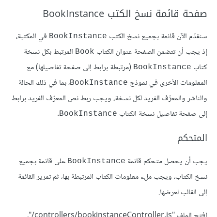
صفحة قائمة نسخ الكتب BookInstance
سنقدّم الآن قائمة بجميع نسخ الكتب
في المكتبة،
BookInstance
إذ يجب أن تتضمن الصفحة عنوان الكتاب
المرتبط بكل نسخة
Book
كتاب
(مرتبطة برابط إلى صفحة تفاصيلها) مع
BookInstance
المعلومات الأخرى في نموذج
، بما في ذلك الحالة
BookInstance
والناشر والمعرِّف الفريد لكل نسخة، ويجب ربط نص المعرّف الفريد برابط
إلى صفحة تفاصيل نسخة الكتاب
.
BookInstance
المتحكم
يجب أن يحصل متحكم قائمة
على قائمة بجميع
BookInstance
نسخ الكتاب، ويجب ملء معلومات الكتاب المرتبطة بها، ثم تمرير القائمة
إلى القالب لعرضها.
افتح الملف "‎/controllers/bookinstanceController.js"،