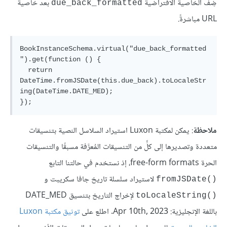
ضِف الخاصية الافتراضية
بعد خاصية
due_back_formatted
URL مباشرةً.
BookInstanceSchema.virtual("due_back_formatted
").get(function () {

  return 
DateTime.fromJSDate(this.due_back).toLocaleStr
ing(DateTime.DATE_MED);

ملاحظة
: يمكن لمكتبة Luxon استيراد السلاسل النصية بتنسيقات
متعددة وتصديرها إلى كلٍّ من التنسيقات المُعرَّفة مسبقًا والتنسيقات
الحرة free-form formats، إذ نستخدم في حالتنا التابع
لاستيراد سلسلة تاريخ جافا سكريبت و
fromJSDate()‎
لإخراج التاريخ بتنسيق DATE_MED
toLocaleString()‎
باللغة الإنجليزية: Apr 10th, 2023. اطلع على
توثيق مكتبة Luxon