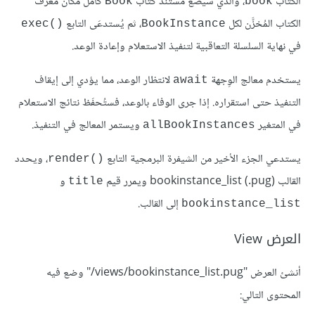
الكتاب
، والذي سيضع مستند كتاب
كامل مكان معرّف
Book
book
الكتاب المُخزَّن لكل
، ثم يُستدعَى التابع
exec()‎
BookInstance
في نهاية السلسلة التعاقبية لتنفيذ الاستعلام وإعادة الوعد.
يستخدم معالج الوِجهة
لانتظار الوعد، مما يؤدي إلى إيقاف
await
التنفيذ حتى استقراره. إذا جرى الوفاء بالوعد، فستُحفَظ نتائج الاستعلام
في المتغير
ويستمر المعالج في التنفيذ.
allBookInstances
يستدعي الجزء الأخير من الشيفرة البرمجية التابع
، ويحدد
render()‎
القالب bookinstance_list (.pug)‎ ويمرر قيم
و
title
إلى القالب.
bookinstance_list
العرض View
أنشئ العرض "‎/views/bookinstance_list.pug" وضع فيه
المحتوى التالي: