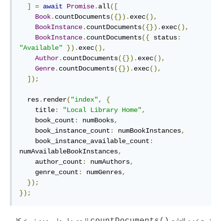
]
=
await
Promise
.
all
([
Book
.
countDocuments
({}).
exec
(),
BookInstance
.
countDocuments
({}).
exec
(),
BookInstance
.
countDocuments
({
 status
:
"Available"
}).
exec
(),
Author
.
countDocuments
({}).
exec
(),
Genre
.
countDocuments
({}).
exec
(),
]);
  res
.
render
(
"index"
,
{
    title
:
"Local Library Home"
,
    book_count
:
 numBooks
,
    book_instance_count
:
 numBookInstances
,
    book_instance_available_count
:
numAvailableBookInstances
,
    author_count
:
 numAuthors
,
    genre_count
:
 numGenres
,
});
});