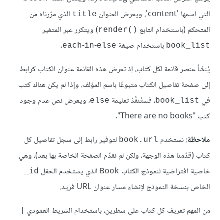
التي اسمها 'content'، ويعرض العنوان
الذي مرّرناه من
title
المتحكم (باستخدام التابع
) ويتكرر عبر المتغير
render()‎
باستخدام صيغة
-
-
.
each
in
else
book_list
يُنشَأ عنصر قائمة لكل كتاب، إذ تعرض هذه القائمة عنوان الكتاب كرابط
إلى صفحة تفاصيل الكتاب متبوعًا باسم المؤلف، وإذا لم يكن هناك كتب
في
، فستُنفَّذ تعليمة
، ويعرض نص عدم وجود
else
book_list
كتب "There are no books".
ملاحظة
: نستخدم
لتوفير رابط إلى سجل تفاصيل كل
book.url
كتاب (قدّمنا هذه الوجهة، ولكن لم نقدّم الصفحة الخاصة بها بعد)، وهي
خاصية افتراضية لنموذج الكتاب
الذي يستخدم الحقل
‎_id
Book
الخاص بنسخة النموذج لإنشاء مسار عنوان URL فريد.
من المهم تعريف كل كتاب على سطرين، باستخدام الشريط العمودي
|