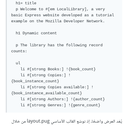
  h1= title

  p Welcome to #[em LocalLibrary], a very 
basic Express website developed as a tutorial 
example on the Mozilla Developer Network.

  h1 Dynamic content

  p The library has the following record 
counts:

  ul

    li #[strong Books:] !{book_count}

    li #[strong Copies:] !
{book_instance_count}

    li #[strong Copies available:] !
{book_instance_available_count}

    li #[strong Authors:] !{author_count}

يُعَد العرض واضحًا، إذ نوسّع القالب الأساسي layout.pug من خلال