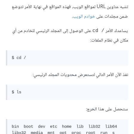
تشبه عناوين URL لمواقع الويب، فهذه المواقع في نهاية الأمر تتوضع
ضمن مجلدات على
خوادم الويب
.
يساعدك الأمر
على الوصول إلى المجلد الرئيسي للخادم من أي
/ cd
مكان في نظام الملفات:
نفذ الآن الأمر التالي لتستعرض محتويات المجلد الرئيسي:
ستحصل على هذا الخرج:
bin  boot  dev  etc  home  lib  lib32  lib64  
libx32  media  mnt  opt  proc  root  run  s  