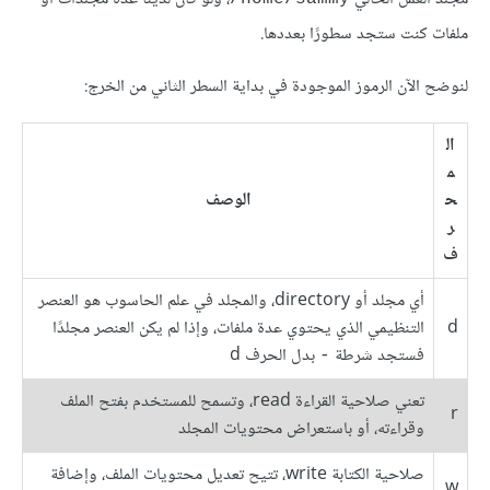
ملفات كنت ستجد سطورًا بعددها.
لنوضح الآن الرموز الموجودة في بداية السطر الثاني من الخرج:
ال
م
ح
الوصف
ر
ف
أي مجلد أو directory، والمجلد في علم الحاسوب هو العنصر
d
التنظيمي الذي يحتوي عدة ملفات، وإذا لم يكن العنصر مجلدًا
فستجد شرطة
بدل الحرف d
-
تعني صلاحية القراءة read، وتسمح للمستخدم بفتح الملف
r
وقراءته، أو باستعراض محتويات المجلد
صلاحية الكتابة write، تتيح تعديل محتويات الملف، وإضافة
w