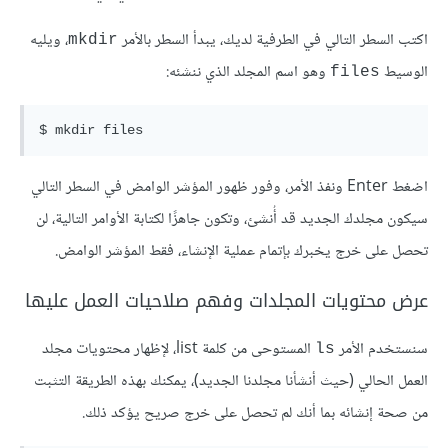
اكتب السطر التالي في الطرفية لديك، يبدأ السطر بالأمر
، ويليه
mkdir
الوسيط
وهو اسم المجلد الذي ننشئه:
files
اضغط Enter ونفذ الأمر، وفور ظهور المؤشر الوامض في السطر التالي
سيكون مجلدك الجديد قد أُنشئ، وتكون جاهزًا لكتابة الأوامر التالية، لن
تحصل على خرج يخبرك بإتمام عملية الإنشاء، فقط المؤشر الوامض.
عرض محتويات المجلدات وفهم صلاحيات العمل عليها
سنستخدم الأمر
المستوحى من كلمة list، لإظهار محتويات مجلد
ls
العمل الحالي (حيث أنشأنا مجلدنا الجديد)، يمكنك بهذه الطريقة التثبت
من صحة إنشائه بما أنك لم تحصل على خرج صريح يؤكد ذلك.