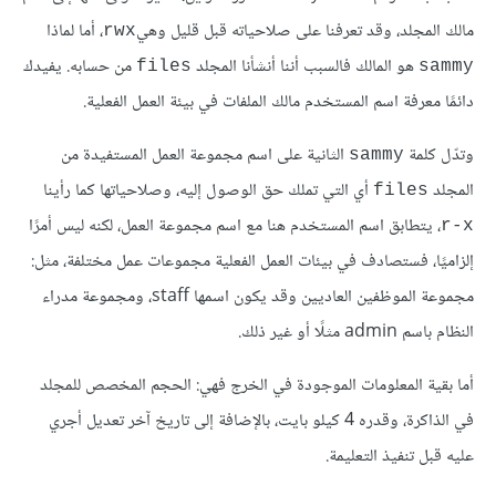
مالك المجلد، وقد تعرفنا على صلاحياته قبل قليل وهي
، أما لماذا
rwx
هو المالك فالسبب أننا أنشأنا المجلد
من حسابه. يفيدك
files
sammy
دائمًا معرفة اسم المستخدم مالك الملفات في بيئة العمل الفعلية.
وتدّل كلمة
الثانية على اسم مجموعة العمل المستفيدة من
sammy
المجلد
أي التي تملك حق الوصول إليه، وصلاحياتها كما رأينا
files
، يتطابق اسم المستخدم هنا مع اسم مجموعة العمل، لكنه ليس أمرًا
r-x
إلزاميًا، فستصادف في بيئات العمل الفعلية مجموعات عمل مختلفة، مثل:
مجموعة الموظفين العاديين وقد يكون اسمها staff، ومجموعة مدراء
النظام باسم admin مثلًا أو غير ذلك.
أما بقية المعلومات الموجودة في الخرج فهي: الحجم المخصص للمجلد
في الذاكرة، وقدره 4 كيلو بايت، بالإضافة إلى تاريخ آخر تعديل أجري
عليه قبل تنفيذ التعليمة.