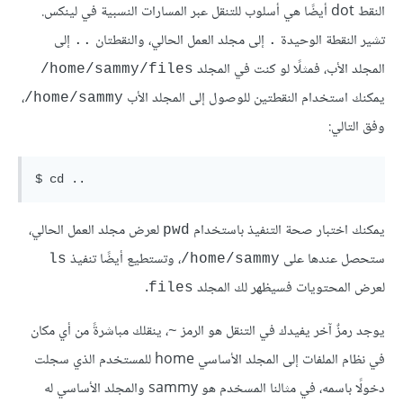
النقط dot أيضًا هي أسلوب للتنقل عبر المسارات النسبية في لينكس.
تشير النقطة الوحيدة
إلى مجلد العمل الحالي، والنقطتان
إلى
..
.
المجلد الأب، فمثلًا لو كنت في المجلد
home/sammy/files/
يمكنك استخدام النقطتين للوصول إلى المجلد الأب
،
home/sammy/
وفق التالي:
يمكنك اختبار صحة التنفيذ باستخدام
لعرض مجلد العمل الحالي،
pwd
ستحصل عندها على
، وتستطيع أيضًا تنفيذ
ls
home/sammy/
لعرض المحتويات فسيظهر لك المجلد
.
files
يوجد رمزٌ آخر يفيدك في التنقل هو الرمز
، ينقلك مباشرةً من أي مكان
~
في نظام الملفات إلى المجلد الأساسي home للمستخدم الذي سجلت
دخولًا باسمه، في مثالنا المسخدم هو sammy والمجلد الأساسي له