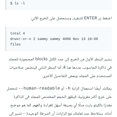
اضغط زر
للتنفيذ، وستحصل على الخرج الآتي:
ENTER
total 4

drwxr-xr-x 2 sammy sammy 4096 Nov 13 18:06 
يشير السطر الأول من الخرج إلى عدد الكتل blocks المحجوزة للمجلد
في ذاكرة الحاسوب، عددها هنا 4، أما السطر الثاني فيتضمن صلاحيات
المستخدم على المجلد وبعض التفاصيل الأخرى.
يمكنك أيضًا استعمال الراية
أو
لتحصل
human-readable--
h-
على خرج أكثر مقروئية، فيظهر الحجم المخصص للمجلد في الذاكرة
مقدرًا بالكيلو بايت مثلًا أي بصيغة أسهل للقراءة والفهم، كما هو موضح
أدناه. ستلاحظ عند تعاملك مع الرايات: أن الشرطة الوحيدة
تشير إلى
-