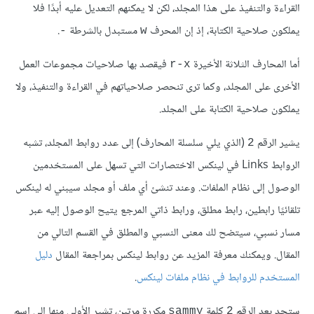
القراءة والتنفيذ على هذا المجلد، لكن لا يمكنهم التعديل عليه أبدًا فلا
يملكون صلاحية الكتابة، إذ إن المحرف
مستبدل بالشرطة
.
-
w
أما المحارف الثلاثة الأخيرة
فيقصد بها صلاحيات مجموعات العمل
r-x
الأخرى على المجلد، وكما ترى تنحصر صلاحياتهم في القراءة والتنفيذ، ولا
يملكون صلاحية الكتابة على المجلد.
يشير الرقم
(الذي يلي سلسلة المحارف) إلى عدد روابط المجلد، تشبه
2
الروابط Links في لينكس الاختصارات التي تسهل على المستخدمين
الوصول إلى نظام الملفات. وعند تنشئ أي ملف أو مجلد سيبني له لينكس
تلقائيًا رابطين، رابط مطلق، ورابط ذاتي المرجع يتيح الوصول إليه عبر
مسار نسبي، سيتضح لك معنى النسبي والمطلق في القسم التالي من
المقال. ويمكنك معرفة المزيد عن روابط لينكس بمراجعة المقال
دليل
المستخدم للروابط في نظام ملفات لينكس
.
ستجد بعد الرقم
كلمة
مكررة مرتين، تشير الأولى منها إلى اسم
sammy
2