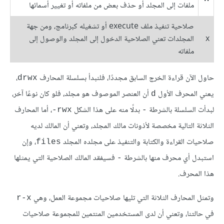
ملفات إلى المجلد أو حذف بعض من ملفاته أو تغيير أسمائها
صلاحية تنفيذ ملف execute أو تشغيله كبرنامج، ومن جهة
x
المجلدات تعني الصلاحية الدخول إلى المجلد والوصول إلى
ملفاته
حاول الآن قراءة الخرج السابق مجددًا، فلنبدأ بسلسلة المحارف
،
drwx
يعني المحرف الأول
أن العنصر الموصوف هو مجلد، فلو كان نوعًا آخر،
d
لبدأت السلسلة بالشرطة
بدلًا منه على هذا الشكل
، أما المحارف
rwx-
-
الثلاثة التالية مخصصة لأذونات مالك المجلد، وتعني أن المالك لديه
صلاحيات القراءة والكتابة والتنفيذ على مجلده المجلد
، وإن
files
استبدل أي محرف منها بالشرطة
فسيفقد المالك الصلاحية التي يمثلها
-
هذا المحرف.
وتمثل المحارف الثلاثة التي تليها صلاحيات مجموعة العمل، وهي
r-x
في حالتنا، وتعني أن لدى المستخدمين المنتمين للمجموعة صلاحيات