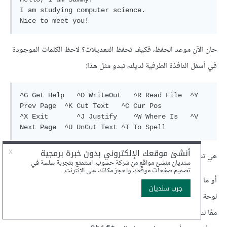
I am studying computer science.

حان الآن موعد الحفظ، فكيف تحفظ التعديلات؟ لاحظ الكلمات الموجودة
في أسفل النافذة الطرفية لديك، تبدو مثل هذا:
^G Get Help   ^O WriteOut   ^R Read File  ^Y 
Prev Page  ^K Cut Text   ^C Cur Pos

^X Exit       ^J Justify    ^W Where Is   ^V 
هي تشرح نفسها نوعًا ما، فبجانب كل رمز كلمة توضح وظيفته.
أو ما ينبغي معرفته أن الرمز
يشير لزر
أو
على
Control
CTRL
^
لوحة المفاتيح. وما دام أننا أنهينا التعديلات سنضغط
مع حرف
X
CTRL
معًا لنحصل على مفعول
، ونغلق الملف، وانتبه لكتابة الحرف
x
Exit