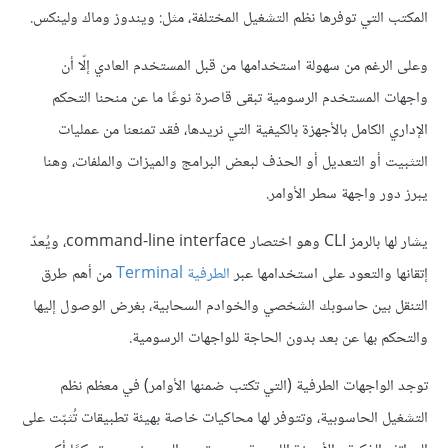
المكتب التي توفرها نظم التشغيل المختلفة، مثل: ويندوز وماك ولينكس.
وعلى الرغم من سهولة استخدامها من قبل المستخدم العادي إلّا أن
واجهات المستخدم الرسومية تبقى قاصرة نوعًا ما عن منحنا التحكم
الإداري الكامل بالأجهزة بالكيفية التي نريدها، فقد تمنعنا من عمليات
التثبيت أو التعديل أو الحذف لبعض البرامج والميزات والملفات، وهنا
يبرز دور واجهة سطر الأوامر.
يشار لها بالرمز CLI وهو اختصار command-line interface، ويُعدّ
إتقانها والتعود على استخدامها عبر
الطرفية Terminal
من أهم طرق
التنقل بين حاسوبك الشخصي والخوادم السحابية، بغرض الوصول إليها
والتحكم بها عن بعد بدون الحاجة للواجهات الرسومية.
توجد الواجهات الطرفية (التي تكتب ضمنها الأوامر) في معظم نظم
التشغيل الحاسوبية، وتتوفر لها محاكيات خاصة بهيئة تطبيقات تُثبّت على