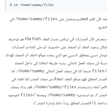
نفذ الآن الأمر
وستحصل على
في
home/sammy/files/
pwd
الخرج.
سنعرض الآن المسارات في لينكس، مسار الملف File Path هو توصيف
لمكان وجود الملف أو المجلد على حاسوبك أو على الخادم، المسارات
نوعان نسبي ومطلق، النسبي هو الذي يحدد موقع الملف أو المجلد الهدف
نسبةً إلى مجلد العمل الحالي، يشبه طريقة انتقالنا إلى داخل المجلد
عندما كنا في مجلد العمل الحالي
. أما
home/sammy/
/files
المسار المطلق فهو موقع الملف انطلاقًا من مجلد الجذر، كما فعلنا في
الأمر أعلاه باستخدام
، فقد بدأنا بمجلد
home/sammy/files/
الجذر
، ثم استدعينا
، وبعدها
الموجود
/files
home/sammy/
/
بداخله، إذًأ فالمسار المطلق يبدأ دائمًا بإشارة الجذر
.
/