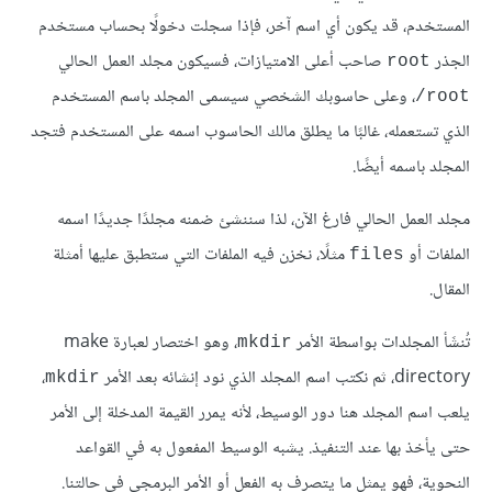
المستخدم، قد يكون أي اسم آخر، فإذا سجلت دخولًا بحساب مستخدم
الجذر
صاحب أعلى الامتيازات، فسيكون مجلد العمل الحالي
root
، وعلى حاسوبك الشخصي سيسمى المجلد باسم المستخدم
root/
الذي تستعمله، غالبًا ما يطلق مالك الحاسوب اسمه على المستخدم فتجد
المجلد باسمه أيضًا.
مجلد العمل الحالي فارغ الآن، لذا سننشئ ضمنه مجلدًا جديدًا اسمه
الملفات أو
مثلًا، نخزن فيه الملفات التي ستطبق عليها أمثلة
files
المقال.
تُنشَأ المجلدات بواسطة الأمر
، وهو اختصار لعبارة make
mkdir
directory، ثم نكتب اسم المجلد الذي نود إنشائه بعد الأمر
،
mkdir
يلعب اسم المجلد هنا دور الوسيط، لأنه يمرر القيمة المدخلة إلى الأمر
حتى يأخذ بها عند التنفيذ. يشبه الوسيط المفعول به في القواعد
النحوية، فهو يمثل ما يتصرف به الفعل أو الأمر البرمجي في حالتنا.