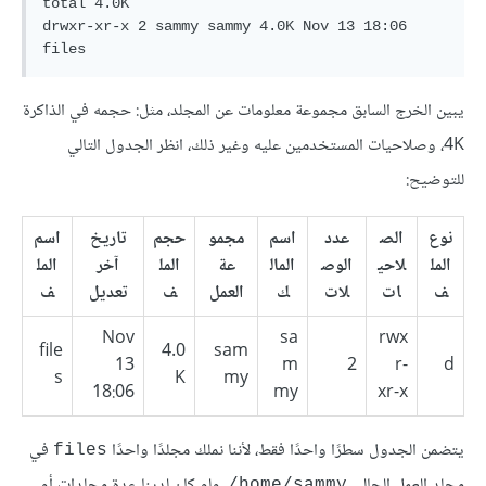
total 4.0K

drwxr-xr-x 2 sammy sammy 4.0K Nov 13 18:06 
يبين الخرج السابق مجموعة معلومات عن المجلد، مثل: حجمه في الذاكرة
4K، وصلاحيات المستخدمين عليه وغير ذلك، انظر الجدول التالي
للتوضيح:
نوع
الص
عدد
اسم
مجمو
حجم
تاريخ
اسم
المل
لاحي
الوص
المال
عة
المل
آخر
المل
ف
ات
لات
ك
العمل
ف
تعديل
ف
Nov
sa
rwx
file
4.0
sam
13
m
2
r-
d
s
K
my
18:06
my
xr-x
يتضمن الجدول سطرًا واحدًا فقط، لأننا نملك مجلدًا واحدًا
في
files
مجلد العمل الحالي
، ولو كان لدينا عدة مجلدات أو
home/sammy/