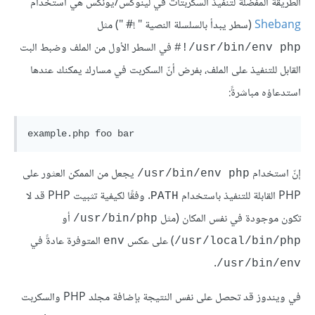
الطريقة المفضلة لتنفيذ السكربتات في لينوكس/يونكس هي استخدام
Shebang
(سطر يبدأ بالسلسلة النصية "‎ #! ‎") مثل
في السطر الأول من الملف وضبط البت
‎#!/usr/bin/env php
القابل للتنفيذ على الملف، بفرض أنّ السكربت في مسارك يمكنك عندها
استدعاؤه مباشرةً:
إنّ استخدام
يجعل من الممكن العثور على
‎/usr/bin/env php‎
PHP القابلة للتنفيذ باستخدام
. وفقًا لكيفية تثبيت PHP قد لا
PATH
تكون موجودة في نفس المكان (مثل
أو
‎/usr/bin/php‎
) على عكس
المتوفرة عادةً في
env
‎/usr/local/bin/php
.
‎/usr/bin/env
في ويندوز قد تحصل على نفس النتيجة بإضافة مجلد PHP والسكربت