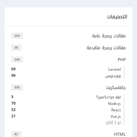
التصنيفات
مقالات برمجة عامة
260
مقالات برمجة متقدمة
58
PHP
240
69
Laravel
96
ووردبريس
جافاسكربت
505
5
لغة TypeScript
70
Node.js
52
React
21
Vue.js
(و 3 أكثر)
HTML
82