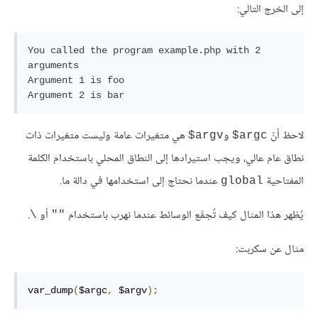
إلى الخرج التالي:
You called the program example.php with 2 
arguments

Argument 1 is foo

لاحظ أنّ
و
هي متغيرات عامة وليست متغيرات ذات
‎$argv
‎$argc
نطاق عام عالي، ويجب استيرادها إلى النطاق المحلي باستخدام الكلمة
المفتاحية
عندما نحتاج إلى استخدامها في دالة ما.
global
يُظهر هذا المثال كيف تُجمَّع الوسائط عندما نهرب باستخدام
أو
.
\
""
مثال عن سكربت:
var_dump
(
$argc
,
 $argv
);