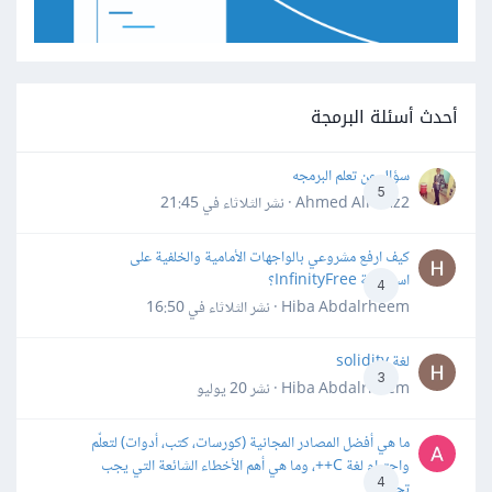
أحدث أسئلة البرمجة
سؤال عن تعلم البرمجه
5
Ahmed Alhafiz2 · نشر
الثلاثاء في 21:45
كيف ارفع مشروعي بالواجهات الأمامية والخلفية على
استضافة InfinityFree؟
4
Hiba Abdalrheem · نشر
الثلاثاء في 16:50
لغة solidity
3
Hiba Abdalrheem · نشر
20 يوليو
ما هي أفضل المصادر المجانية (كورسات، كتب، أدوات) لتعلّم
واحترام لغة C++، وما هي أهم الأخطاء الشائعة التي يجب
4
تجنبها؟