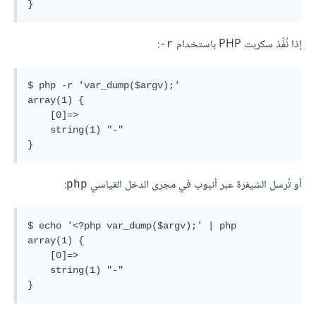
إذا نُفِّذ سكربت PHP باستخدام
:
‎-r
$ php -r 'var_dump($argv);'

array(1) {

    [0]=>

    string(1) "-"

أو تُرسل الشيفرة عبر أنبوب في مجرى الدخل القياسي
:
php
$ echo '<?php var_dump($argv);' | php

array(1) {

    [0]=>

    string(1) "-"
