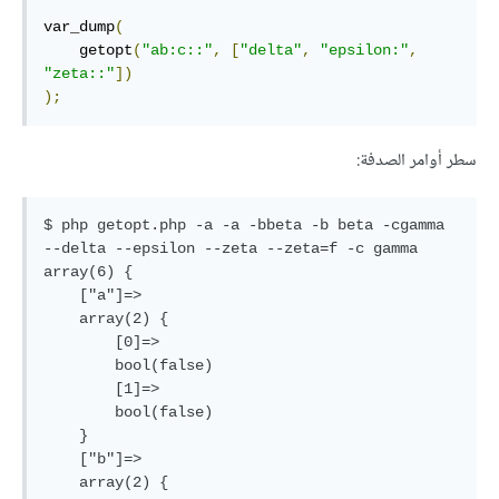
var_dump
(
    getopt
(
"ab:c::"
,
[
"delta"
,
"epsilon:"
,
"zeta::"
])
);
سطر أوامر الصدفة:
$ php getopt.php -a -a -bbeta -b beta -cgamma 
--delta --epsilon --zeta --zeta=f -c gamma

array(6) {

    ["a"]=>

    array(2) {

        [0]=>

        bool(false)

        [1]=>

        bool(false)

    }

    ["b"]=>

    array(2) {
