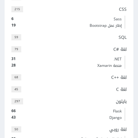
CSS
215
6
Sass
19
إطار عمل Bootstrap
SQL
59
لغة C#‎
79
31
‎.NET
28
منصة Xamarin
لغة C++‎
68
لغة C
45
بايثون
297
66
Flask
43
Django
لغة روبي
50