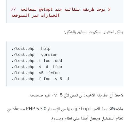
// ‫لا توجد طريقة تلقائية عند getopt لمعالجة 
الخيارات غير المتوقعة
يمكن اختبار السكربت السابق بالشكل:
./test.php --help

./test.php --version

./test.php -f foo -ddd

./test.php -v -d -ffoo

./test.php -v5 -f=foo

لاحظ أنّ الطريقة الأخيرة لن تعمل لأنّ
غير صحيحة.
‎-v 5
ملاحظة:
يعدّ الأمر
بدءًا من الإصدار PHP 5.3.0 مستقلًا عن
getopt
نظام التشغيل ويعمل أيضًا على نظام ويندوز.