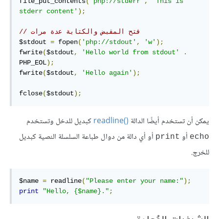
file_put_contents
(
'php://stderr'
,
'This is 
stderr content'
);
// فتح المقبض والكتابة عدة مرات
$stdout 
=
 fopen
(
'php://stdout'
,
'w'
);
fwrite
(
$stdout
,
'Hello world from stdout'
.
PHP_EOL
);
fwrite
(
$stdout
,
'Hello again'
);
fclose
(
$stdout
);
يمكن أن تستخدم أيضًا الدالة
readline()‎
كبديل للدخل وتستخدم
أو
أو أي دالة من دوال طباعة السلسلة النصية كبديل
print
echo
للخرج.
$name 
=
 readline
(
"Please enter your name:"
);
print
"Hello, {$name}."
;