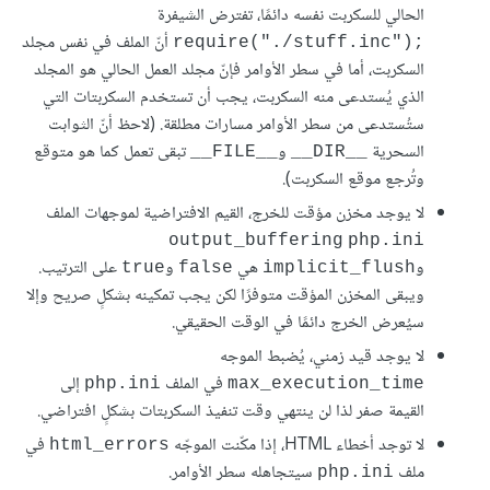
الحالي للسكربت نفسه دائمًا، تفترض الشيفرة
أنّ الملف في نفس مجلد
require("./stuff.inc");‎
السكربت، أما في سطر الأوامر فإنّ مجلد العمل الحالي هو المجلد
الذي يُستدعى منه السكربت، يجب أن تستخدم السكربتات التي
ستُستدعى من سطر الأوامر مسارات مطلقة. (لاحظ أنّ الثوابت
السحرية
و
تبقى تعمل كما هو متوقع
__FILE__
__DIR__
وتُرجع موقع السكربت).
لا يوجد مخزن مؤقت للخرج، القيم الافتراضية لموجهات الملف
php.ini
و
هي
و
على الترتيب.
true
false
implicit_flush
ويبقى المخزن المؤقت متوفرًا لكن يجب تمكينه بشكلٍ صريح وإلا
سيُعرض الخرج دائمًا في الوقت الحقيقي.
لا يوجد قيد زمني، يُضبط الموجه
في الملف
إلى
php.ini
max_execution_time
القيمة صفر لذا لن ينتهي وقت تنفيذ السكربتات بشكلٍ افتراضي.
لا توجد أخطاء HTML، إذا مكّنت الموجّه
في
html_errors
ملف
سيتجاهله سطر الأوامر.
php.ini