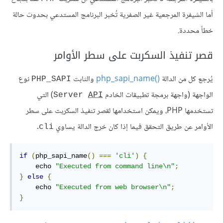
أما الشيفرة المرجعية غير الصفرية تُخبر البرنامج المستدعي بحدوث حالة
خطأ محددة.
قصر تنفيذ السكربت على سطر الأوامر
يُرجع كل من الدالة
php_sapi_name()‎
والثابت
نوع
PHP_SAPI
الواجهة (واجهة برمجة تطبيقات الخادم
) التي
Server 
API
تستخدمها PHP، ويمكن استخدامها لقصر تنفيذ السكربت على سطر
الأوامر عن طريق التحقق فيما إذا كان خرج الدالة يساوي
.
cli
if
(
php_sapi_name
()
===
'cli'
)
{
    echo 
"Executed from command line\n"
;
}
else
{
    echo 
"Executed from web browser\n"
;
}