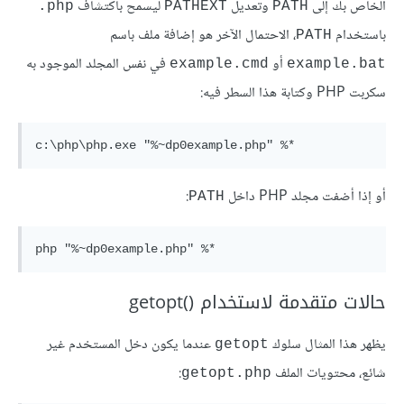
الخاص بك إلى
وتعديل
ليسمح باكتشاف
‎.php
PATHEXT
PATH
باستخدام
، الاحتمال الآخر هو إضافة ملف باسم
PATH
أو
في نفس المجلد الموجود به
example.cmd
example.bat
سكربت PHP وكتابة هذا السطر فيه:
أو إذا أضفت مجلد PHP داخل
:
PATH
حالات متقدمة لاستخدام getopt()‎
يظهر هذا المثال سلوك
عندما يكون دخل المستخدم غير
getopt
شائع، محتويات الملف
:
getopt.php