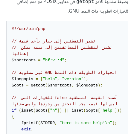
بصيغة مشابهة للأمر
في معايير POSIX مع دعم إضافي
getopt
للخيارات الطويلة ذات النمط GNU.
#!/usr/bin/php
// تشير النقطتين إلى خيار يأخذ قيمة
// تشير النقطتين المضاعفتين إلى قيمة يمكن 
إهمالها
$shortopts 
=
"hf:v::d"
;
// ‫الخيارات الطويلة ذات النمط GNU غير مطلوبة
$longopts 
=
[
"help"
,
"version"
];
$opts 
=
 getopt
(
$shortopts
,
 $longopts
);
// ‫تُسند القيمة المنطقية false للخيارات التي 
ليس لها قيم، يجب التحقق من وجودها وليس صدقها
if
(
isset
(
$opts
[
"h"
])
||
 isset
(
$opts
[
"help"
]))
{
    fprintf
(
STDERR
,
"Here is some help!\n"
);
exit
;