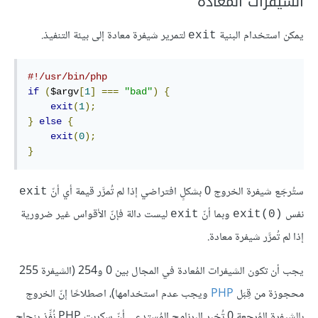
الشيفرات المُعادة
يمكن استخدام البنية
لتمرير شيفرة معادة إلى بيئة التنفيذ.
exit
#!/usr/bin/php
if
(
$argv
[
1
]
===
"bad"
)
{
exit
(
1
);
}
else
{
exit
(
0
);
}
ستُرجَع شيفرة الخروج 0 بشكلٍ افتراضي إذا لم تُمرَّر قيمة أي أنّ
exit
نفس
وبما أنّ
ليست دالة فإنّ الأقواس غير ضرورية
exit
exit(0)‎
إذا لم تُمرَّر شيفرة معادة.
يجب أن تكون الشيفرات المُعادة في المجال بين 0 و254 (الشيفرة 255
محجوزة من قِبَل
PHP
ويجب عدم استخدامها)، اصطلاحًا إنّ الخروج
بالشيفرة المُرجعة 0 تُخبر البرنامج المُستدعي أنّ سكربت PHP نُفِّذ بنجاح