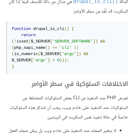
الدالة
هي مثال عن دالة تكتشف فيما إذا كان
drupal_is_cli()‎
السكربت قد نُفِّذ من سطر الأوامر:
function
 drupal_is_cli
()
{
return
(!
isset
(
$_SERVER
[
'SERVER_SOFTWARE'
])
&&
(
php_sapi_name
()
==
'cli'
||
(
is_numeric
(
$_SERVER
[
'argc'
])
&&
$_SERVER
[
'argc'
]
>
0
)));
}
الاختلافات السلوكية في سطر الأوامر
تعرض PHP عند التنفيذ من CLI بعض السلوكيات المختلفة عن
السلوكيات عند التنفيذ على خادم ويب، يجب أن تتذكر هذه السلوكيات
خاصةً في حالة تنفيذ نفس السكربت في البيئتين.
لا يتغير المجلد عند التنفيذ على خادم ويب بل يبقى مجلد العمل