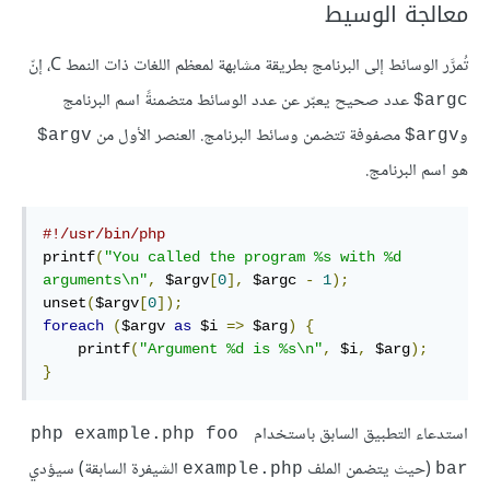
معالجة الوسيط
تُمرَّر الوسائط إلى البرنامج بطريقة مشابهة لمعظم اللغات ذات النمط C، إنّ
عدد صحيح يعبّر عن عدد الوسائط متضمنةً اسم البرنامج
‎$argc
و
مصفوفة تتضمن وسائط البرنامج. العنصر الأول من
‎$argv
‎$argv
هو اسم البرنامج.
#!/usr/bin/php
printf
(
"You called the program %s with %d 
arguments\n"
,
 $argv
[
0
],
 $argc 
-
1
);
unset
(
$argv
[
0
]);
foreach
(
$argv 
as
 $i 
=>
 $arg
)
{
    printf
(
"Argument %d is %s\n"
,
 $i
,
 $arg
);
}
استدعاء التطبيق السابق باستخدام
php example.php foo 
(حيث يتضمن الملف
الشيفرة السابقة) سيؤدي
example.php
bar