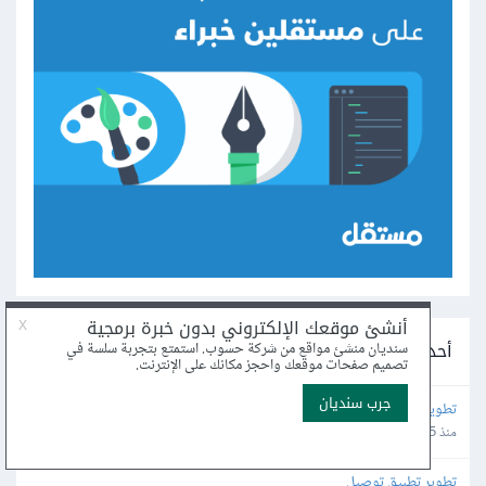
أحدث مشاريع التطوير على مستقل
تطوير وتجهيز مشروع StackFood v10 للنشر على السيرفر والمتاجر
منذ 45 دقيقة
تطوير تطبيق توصيل