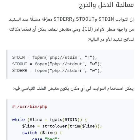
معالجة الدخل والخرج
إنّ الثوابت
و
و
معرَّفة مسبقًا عند التنفيذ
STDERR
STDOUT
STDIN
من واجهة سطر الأوامر (CLI)، وهي مقابض للملف يمكن أن نعدّها مكافئة
لنتائج تنفيذ الأوامر التالية:
STDIN = fopen("php://stdin", "r");

STDOUT = fopen("php://stdout", "w");

يمكن استخدام الثوابت في أي مكان يكون مقبض الملف القياسي فيه:
#!/usr/bin/php
while
(
$line 
=
 fgets
(
STDIN
))
{
    $line 
=
 strtolower
(
trim
(
$line
));
switch
(
$line
)
{
case
"bad"
: