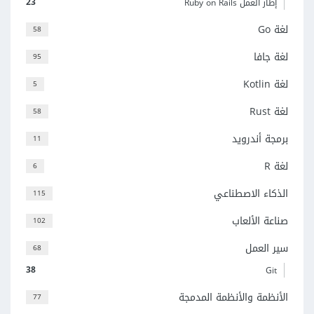
23
إطار العمل Ruby on Rails
لغة Go
58
لغة جافا
95
لغة Kotlin
5
لغة Rust
58
برمجة أندرويد
11
لغة R
6
الذكاء الاصطناعي
115
صناعة الألعاب
102
سير العمل
68
38
Git
الأنظمة والأنظمة المدمجة
77