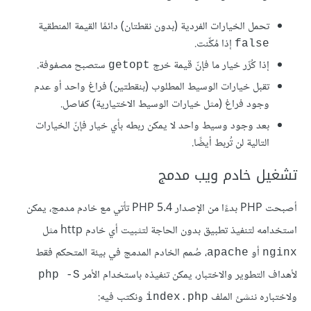
تحمل الخيارات الفردية (بدون نقطتان) دائمًا القيمة المنطقية
إذا مُكِّنت.
false
إذا كُرِّر خيار ما فإنّ قيمة خرج
ستصبح مصفوفة.
getopt
تقبل خيارات الوسيط المطلوب (بنقطتين) فراغ واحد أو عدم
وجود فراغ (مثل خيارات الوسيط الاختيارية) كفاصل.
بعد وجود وسيط واحد لا يمكن ربطه بأي خيار فإنّ الخيارات
التالية لن تُربط أيضًا.
تشغيل خادم ويب مدمج
أصبحت PHP بدءًا من الإصدار PHP 5.4 تأتي مع خادم مدمج، يمكن
استخدامه لتنفيذ تطبيق بدون الحاجة لتثبيت أي خادم http مثل
أو
، صُمم الخادم المدمج في بيئة المتحكم فقط
apache
nginx
لأهداف التطوير والاختبار، يمكن تنفيذه باستخدام الأمر
php -S
ولاختباره ننشئ الملف
ونكتب فيه:
index.php