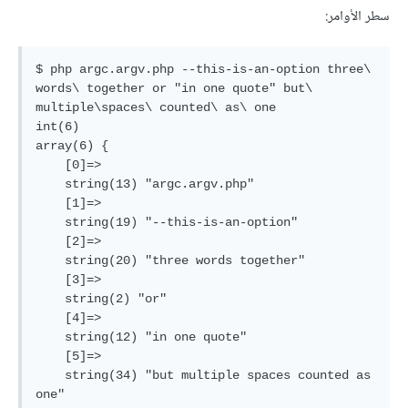
سطر الأوامر:
$ php argc.argv.php --this-is-an-option three\ 
words\ together or "in one quote" but\ 
multiple\spaces\ counted\ as\ one

int(6)

array(6) {

    [0]=>

    string(13) "argc.argv.php"

    [1]=>

    string(19) "--this-is-an-option"

    [2]=>

    string(20) "three words together"

    [3]=>

    string(2) "or"

    [4]=>

    string(12) "in one quote"

    [5]=>

    string(34) "but multiple spaces counted as 
one"
