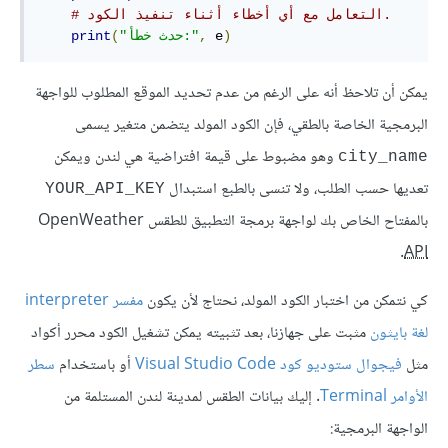
# التعامل مع أي أخطاء أثناء تنفيذ الكود.
)
 e
,
"حدث خطأ:"
(
print
يمكن أن تلاحظ أنه على الرغم من عدم تحديد الموقع المطلوب للواجهة
البرمجية الخاصة بالطقي، فإن الكود المولد يتضمن متغير يسمى
وهو مضبوط على قيمة افتراضية هي لندن ويمكن
city_name
تعديها حسب الطلب، ولا تنسى بالطبع استبدال
YOUR_API_KEY
بالمفتاح الخاص بك لواجهة برمجة التطبيق للطقس OpenWeather
.
API
كي نتمكن من اختبار الكود المولد، نحتاج لأن يكون
مفسر interpreter
لغة بايثون
مثبت على جهازنا، بعد تثبيته يمكن تشغيل الكود محرر أكواد
مثل
فيجوال ستوديو كود Visual Studio Code
أو باستخدام
سطر
الأوامر Terminal
. إليك بيانات الطقس لمدينة لندن المستلمة من
الواجهة البرمجية: