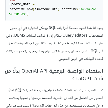
update_date 
=
datetime
.
now
(
timezone
.
utc
).
strftime
(
'%Y-%m-%d 
%H:%M:%S'
)
يعيد لنا هذا الكود مجددًا أمرًا بلغة SQL ويمكن اختباره في أي محرر
استعلامات Query editors لنظام إدارة قواعد البيانات DBMS. وفي
حال كنت تولد هذا الكود ضمن تطبيق ويب تقليدي فمن المتوقع تشغيل
أمر SQL مباشرة بعد توليده من خلال الواجهة البرمجية وتحديث بيانات
قاعدة البيانات في الزمن الحقيقي.
استخدام الواجهة البرمجية OpenAI
API
بدلًا من
شات ChatGPT
تملك العديد من نماذج اللغات الضخمة واجهة برمجة تطبيقات
API
تمكّن
المطور من التفاعل مع النماذج اللغوية الضخمة برمجيًا ودمجها بسلاسة
داخل تطبيقاته، سنستفيد من هذه الواجهات البرمجية لإنشاء مساعد ذكي