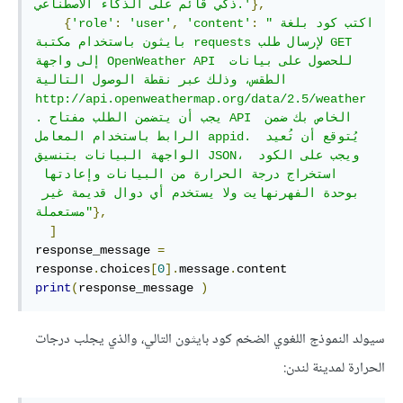
},
ذكي قائم على الذكاء الاصطناعي.'
"اكتب كود بلغة 
:
'content'
,
'user'
:
'role'
{
بايثون باستخدام مكتبة requests لإرسال طلب GET 
إلى واجهة OpenWeather API للحصول على بيانات 
الطقس، وذلك عبر نقطة الوصول التالية 
http://api.openweathermap.org/data/2.5/weather
. يجب أن يتضمن الطلب مفتاح API الخاص بك ضمن 
الرابط باستخدام المعامل appid. يُتوقع أن تُعيد 
الواجهة البيانات بتنسيق JSON، ويجب على الكود 
استخراج درجة الحرارة من البيانات وإعادتها 
بوحدة الفهرنهايت ولا يستخدم أي دوال قديمة غير 
},
مستعملة"
]
response_message 
=
response
.
choices
[
0
].
message
.
print
(
response_message 
)
سيولد النموذج اللغوي الضخم كود بايثون التالي، والذي يجلب درجات
الحرارة لمدينة لندن: