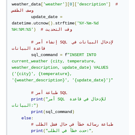
weather_data
[
'weather'
][
0
][
'description'
]
# 
وصف الطقس
        update_date 
=
datetime
.
utcnow
().
strftime
(
'%Y-%m-%d 
# وقت التحديث
)
%H:%M:%S'
# إنشاء أمر SQL لإدخال البيانات في 
قاعدة البيانات
        sql_command 
=
 f
"INSERT INTO 
current_weather (city, temperature, 
weather_description, update_date) VALUES 
('{city}', {temperature}, 
'{weather_description}', '{update_date}')"
# طباعة أمر SQL
"أمر SQL للإدخال في قاعدة 
(
print
)
البيانات:"
print
(
sql_command
)
else
:
# طباعة رسالة خطأ في حال فشل الطلب
,
"حدث خطأ في الطلب:"
(
print