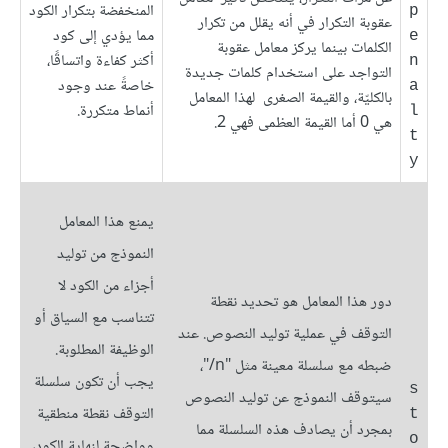
المنخفضة بتكرار الكود
p
عقوبة التكرار في أنه يقلل من تكرار
مما يؤدي إلى كود
e
الكلمات بينما يركز معامل عقوبة
أكثر كفاءة واتساقًا،
n
التواجد على استخدام كلمات جديدة
خاصةً عند وجود
a
بالكليّة، والقيمة الصغرى لهذا المعامل
أنماط متكررة.
l
هي 0 أما القيمة العظمى فهي 2.
t
y
يمنع هذا المعامل
النموذج من توليد
أجزاء من الكود لا
دور هذا المعامل هو تحديد نقطة
تتناسب مع السياق أو
التوقف في عملية توليد النصوص. عند
الوظيفة المطلوبة.
ضبطه مع سلسلة معينة مثل "n/"،
يجب أن تكون سلسلة
s
سيتوقف النموذج عن توليد النصوص
التوقف نقطة منطقية
t
بمجرد أن يصادف هذه السلسلة مما
o
وواضحة لنهاية الكود،