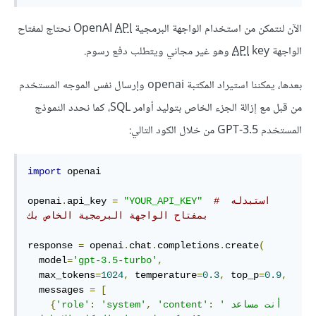
الآن لنتمكن من استخدام الواجهة البرمجية OpenAI
API
نحتاج لمفتاح
الواجهة
key وهو غير مجاني ويتطلب دفع رسوم.
API
بعدها، يمكننا استيراد المكتبة openai وإرسال نفس الموجه المستخدم
من قبل مع إزالة الجزء الخاص بتوليد أوامر SQL، كما نحدد النموذج
المستخدم GPT-3.5 من خلال الكود التالي:
import
 openai

# استبدله 
"YOUR_API_KEY"
=
api_key 
.
openai
بمفتاح الواجهة البرمجية الخاص بك
response 
=
 openai
.
chat
.
completions
.
create
(
  model
=
'gpt-3.5-turbo'
,
  max_tokens
=
1024
,
 temperature
=
0.3
,
 top_p
=
0.9
,
  messages 
=
[
'أنت مساعد 
:
'content'
,
'system'
:
'role'
{