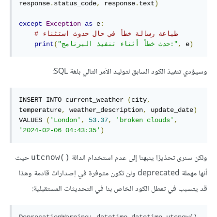
response
.
status_code
,
 response
.
text
)
except
Exception
as
 e
:
# طباعة رسالة خطأ في حال حدوث استثناء
)
 e
,
"حدث خطأ أثناء تنفيذ البرنامج:"
(
print
وسيؤدي تنفيذ الكود السابق لتوليد الأمر التالي بلغة SQL:
INSERT INTO current_weather 
(
city
,
temperature
,
 weather_description
,
 update_date
)
VALUES 
(
'London'
,
53.37
,
'broken clouds'
,
'2024-02-06 04:43:35'
)
ولكن سنرى تحذيرًا ينبهنا إلى عدم استخدام الدالة
حيث
()utcnow
أنها مهملة deprecated ولن تكون متوفرة في إصدارات قادمة وهذا
قد يتسبب في تعطل الكود الخاص بنا في التحديثات المستقبلية: