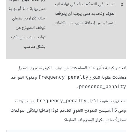
يساعد في التحكم بدقة في نهاية الرد
p
مثل نهاية دالة أو نهاية
المولد وتحديد متى يجب أن يتوقف
حلقة تكرارية، لضمان
النموذج عن إضافة المزيد من الكلمات.
توقف النموذج عن
توليد المزيد من الكود
بشكل مناسب.
لنختبر كيفية تأثير هذه المعاملات على توليد الكود، سنجرب تعديل
معاملات عقوبة التكرار
وعقوبة التواجد
frequency_penalty
.
presence_penalty
عند تهيئة عقوبة التكرار
بقيمة مرتفعة
frequency_penalty
وهي 1.5،سينتج النموذج اللغوي الضخم كودًا إضافيًا ليلاقى التوقعات
محاولًا تفادي تكرار المخرجات السابقة: