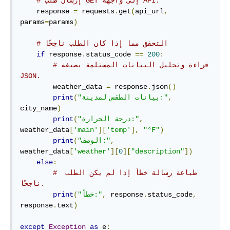
# إرسال طلب GET إلى واجهة API.
    response 
=
 requests
.
get
(
api_url
,
params
=
params
)
# التحقق مما إذا كان الطلب ناجحًا
if
 response
.
status_code 
==
200
:
# قراءة وتحليل البيانات المستلمة بصيغة 
JSON.
        weather_data 
=
 response
.
json
()
,
"بيانات الطقس لمدينة:"
(
print
city_name
)
,
"درجة الحرارة:"
(
print
weather_data
[
'main'
][
'temp'
],
"°F"
)
,
"الوصف:"
(
print
weather_data
[
'weather'
][
0
][
"description"
])
else
:
# طباعة رسالة خطأ إذا لم يكن الطلب 
ناجحًا.
,
status_code
.
 response
,
"خطأ:"
(
print
response
.
text
)
except
Exception
as
 e
: