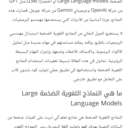
الضخمة Large Language models أو اختصارًا LLMs مثل GPT
من شركة OpenAI وجيميناي Gemini من شركة جوجل، فصارت هذه
النماذج جزءًا أساسيًا من الأدوات التي يستخدمها مهندسو البرمجيات.
لا يستطيع الجيل الحالي من النماذج اللغوية الضخمة استبدال مهندسي
البرمجيات بالطبع، ولكنه يمكنه مساعدتهم في مهام عديدة مثل تحليل
الأكواد البرمجية، واكتشاف الأخطاء وتتبعها، وإجراء المهام البسيطة
الروتينية. نحاول في هذه المقالة تبسيط تعقيدات استخدام النماذج
اللغوية الضخمة واستخدامها في تطبيق عملي لتوليد كود بايثون قادر
على التفاعل مع تطبيق خارجي.
ما هي النماذج اللغوية الضخمة Large
Language Models
النماذج اللغوية الضخمة هي نماذج تعلم آلي دُربت على كميات ضخمة من
البيانات النصية بهدف فهم وتوليد اللغة البشرية، يبنى النموذج اللغوي