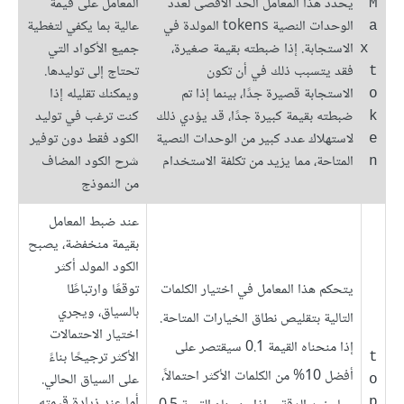
يحدد هذا المعامل الحد الأقصى لعدد
المعامل على قيمة
M
الوحدات النصية tokens المولدة في
عالية بما يكفي لتغطية
a
الاستجابة. إذا ضبطته بقيمة صغيرة،
جميع الأكواد التي
x 
فقد يتسبب ذلك في أن تكون
تحتاج إلى توليدها.
t
الاستجابة قصيرة جدًا، بينما إذا تم
ويمكنك تقليله إذا
o
ضبطته بقيمة كبيرة جدًا، قد يؤدي ذلك
كنت ترغب في توليد
k
لاستهلاك عدد كبير من الوحدات النصية
الكود فقط دون توفير
e
المتاحة، مما يزيد من تكلفة الاستخدام
شرح الكود المضاف
n
من النموذج
عند ضبط المعامل
بقيمة منخفضة، يصبح
الكود المولد أكثر
يتحكم هذا المعامل في اختيار الكلمات
توقعًا وارتباطًا
بالسياق، ويجري
التالية بتقليص نطاق الخيارات المتاحة.
اختيار الاحتمالات
إذا منحناه القيمة 0.1 سيقتصر على
الأكثر ترجيحًا بناءً
t
أفضل 10% من الكلمات الأكثر احتمالاً،
على السياق الحالي.
o
أما عند زيادة قيمته
p