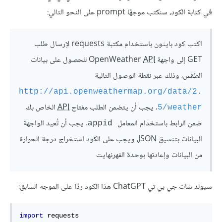
في كتابة الكود، سنكتب موجهًا prompt على النحو التالي:
اكتب كود بايثون باستخدام مكتبة requests لإرسال طلب
GET إلى واجهة OpenWeather
API
للحصول على بيانات
الطقس، وذلك عبر نقطة الوصول التالية
http://api.openweathermap.org/data/2.
. يجب أن يتضمن الطلب مفتاح
API
الخاص بك
5/weather
ضمن الرابط باستخدام المعامل
. يجب أن تُعيد الواجهة
 appid
البيانات بتنسيق JSON، ويجب على الكود استخراج درجة الحرارة
من البيانات وإعادتها بوحدة الفهرنهايت
سيولد شات جي بي تي ChatGPT هذا الكود ردًا على الموجه السابق:
import
 requests
