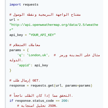
import
 requests

# مفتاح الواجهة البرمجية ونقطة الوصول
url 
=
"http://api.openweathermap.org/data/2.5/weathe
r"
api_key 
=
"YOUR_API_KEY"
# معاملات الاستعلام
params 
=
{
# مثال على المدينة ورمز 
,
'London,uk'
:
'q'
الدولة.
'appid'
:
}
# إرسال طلب GET.
response 
=
 requests
.
get
(
url
,
 params
=
params
)
# التحقق مما إذا كان الطلب ناجحاً.
if
 response
.
status_code 
==
200
:
# تحليل استجابة JSON.