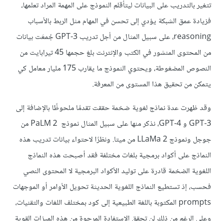
تتغير بالتدريب على البيانات ليتأقلم النموذج على المهمة المراد تعلمها،
فزيادة عمق الشبكة يؤدي إلى تحسن في المهام مثل الربط بالأسباب
reasoning، على سبيل المثال من أجل تدريب
GPT-3 جُمعَت بيانات
من المحتوى المنشور في الكتب والإنترنت بلغ حجمها 45 تيرابايت من
النصوص المضغوطة، ويحتوي النموذج ما يقارب 175 مليار معامل كي
يتمكن من تحقيق هذا المستوى من المعرفة.
وقد ظهرت عدة نماذج لغوية ضخمة حققت تقدمًا ملحوظًا بالإضافة إلى
GPT-3 و GPT-4، نذكر منها على سبيل المثال نموذج PaLM 2 من
جوجل ونموذج LLaMa 2 من ميتا. ونظرًا لاحتواء بيانات تدريب هذه
النماذج على أكواد برمجية بلغات مختلفة فقد أصبحت هذه النماذج
اللغوية الضخمة قادرة على توليد الأكواد البرمجية لا المحتوى النصي
فحسب، إذ تستطيع النماذج اللغوية الحديثة تحويل الأوامر أو الموجهات
prompts المكتوبة باللغة الطبيعية إلى كود بمختلف اللغات والتقنيات،
وعلى الرغم من ذلك لن تحقق الاستفادة المرجوة من هذه الميزات القوية