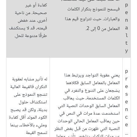
كفاءة أو غير
p
فيسمح للنموذج بتكرار الكلمات
صحيحة. من ناحية
e
والعبارات. حيث تتراوح قيم هذا
أخرى، عند خفض
n
قيمته، قد لا يستكشف
المعامل من 0 إلى 2.
a
طرقًا متنوعة للحل.
l
t
y
p
يعني عقوبة التواجد ويرتبط هذا
له تأثير مشابه لعقوبة
r
المعامل بالمعامل السابق فكلاهما
التكرار، فالقيمة العالية
e
يشجعان على التنوع والتفرد في
تشجع النموذج على
s
الكلمات المستخدمة، حيث يعاقب
استكشاف حلول
e
المعامل السابق الوحدات النصية التي
بديلة، ولكن قد يصبح
n
استخدمت عدة مرات في النص في
الكود المولد أقل كفاءة
c
حين يعاقب المعامل الحالي الوحدات
ومليء بالأخطاء، بينما
e
النصية التي ظهرت من قبل بغض النظر
تسمح القيمة
_
عن مرات التكرار، يتلخص تأثير معامل