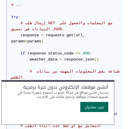
# ...
try
:
# إرسال طلب GET مع المعلمات والحصول على 
البيانات في تنسيق JSON.
    response 
=
 requests
.
get
(
url
,
params
=
params
)
if
 response
.
status_code 
==
200
:
        weather_data 
=
 response
.
json
()
# طباعة بعض المعلومات المهمة من بيانات 
الطقس.
,
"المدينة:"
(
print
weather_data
[
'name'
])
,
"درجة الحرارة:"
(
print
weather_data
[
'main'
][
'temp'
],
"K"
)
except
 requests
.
exceptions
.
RequestException
as
e
:
# التعامل مع أي خطأ حدث أثناء الطلب