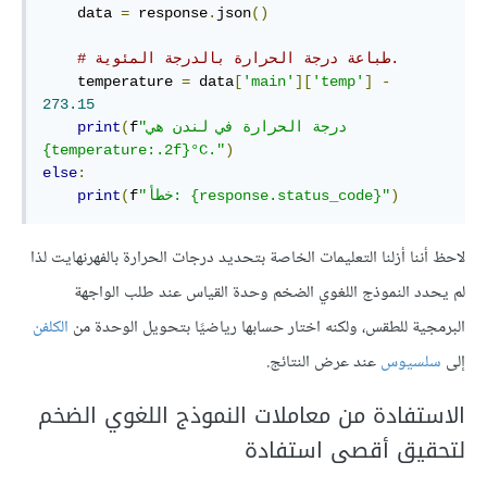
    data 
=
 response
.
json
()
# طباعة درجة الحرارة بالدرجة المئوية.
    temperature 
=
 data
[
'main'
][
'temp'
]
-
273.15
"درجة الحرارة في لندن هي 
f
(
print
{temperature:.2f}°C."
)
else
:
)
"خطأ: {response.status_code}"
f
(
print
لاحظ أننا أزلنا التعليمات الخاصة بتحديد درجات الحرارة بالفهرنهايت لذا
لم يحدد النموذج اللغوي الضخم وحدة القياس عند طلب الواجهة
البرمجية للطقس، ولكنه اختار حسابها رياضيًا بتحويل الوحدة من
الكلفن
إلى
سلسيوس
عند عرض النتائج.
الاستفادة من معاملات النموذج اللغوي الضخم
لتحقيق أقصى استفادة