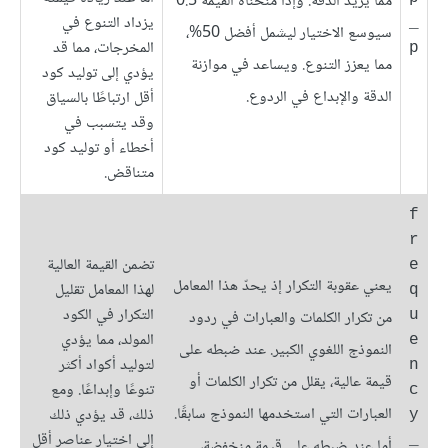
مما يزيد الدقة. وإذا منحناه القيمة 0.5
يزداد التنوع في
_
سيوسع الاختيار ليشمل أفضل 50%،
المخرجات، مما قد
p
مما يعزز التنوع. ويساعد في موازنة
يؤدي إلى توليد كود
الدقة والإبداع في الردوع.
أقل ارتباطًا بالسياق
وقد يتسبب في
أخطاء أو توليد كود
متناقض.
f
r
تضمن القيمة العالية
e
يعني عقوبة التكرار إذ يحدّ هذا المعامل
لهذا المعامل تقليل
q
التكرار في الكود
من تكرار الكلمات والعبارات في ردود
u
المولد، مما يؤدي
e
النموذج اللغوي الكبير. عند ضبطه على
لتوليد أكواد أكثر
n
قيمة عالية، يقلل من تكرار الكلمات أو
تنوعًا وإبداعًا. ومع
c
العبارات التي استخدمها النموذج سابقًا.
ذلك، قد يؤدي ذلك
y
إلى اختيار عناصر أقل
_
أما عند ضبطه على قيمة منخفضة،