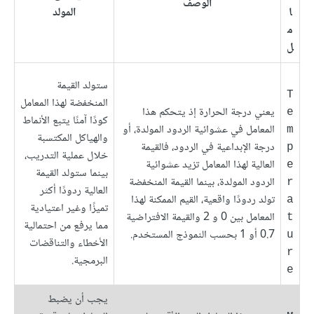
الوصف
ا
المولد
م
ل
ستولد القيمة
T
المنخفضة لهذا المعامل
يعني درجة الحرارة إذ يتحكم هذا
e
كودًا آمنًا يتبع الأنماط
المعامل في عشوائية الردود المولدة، أو
m
والهياكل المكتسبة
درجة الإبداعية في الردود، فالقيمة
p
خلال عملية التدريب،
العالية لهذا المعامل تزيد عشوائية
e
بينما ستولد القيمة
الردود المولدة، بينما القيمة المنخفضة
r
العالية ردودًا أكثر
تولد ردودًا واقعية، القيم الممكنة لهذا
a
تميزًا وغير اعتيادية
المعامل بين 0 و 2 والقيمة الافتراضية
t
مما يرفع من احتمالية
0.7 أو 1 بحسب النموذج المستخدم.
u
الأخطاء والتناقضات
r
البرمجية.
e
يجب أن يضبط