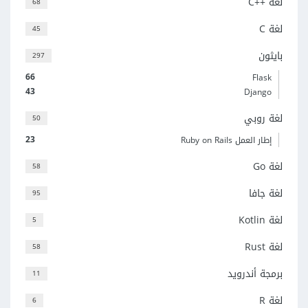
لغة C++‎
68
لغة C
45
بايثون
297
66
Flask
43
Django
لغة روبي
50
23
إطار العمل Ruby on Rails
لغة Go
58
لغة جافا
95
لغة Kotlin
5
لغة Rust
58
برمجة أندرويد
11
لغة R
6