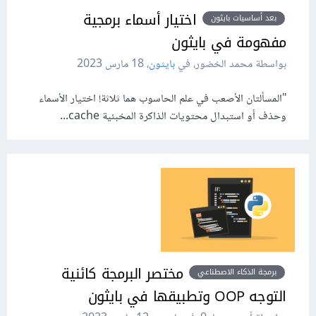
اختيار أسماء برمجية
بعد أساسيات بايثون
مفهومة في بايثون
بواسطة محمد الخضور، في
بايثون
،
18 مارس 2023
"المسألتان الأصعب في علم الحاسوب هما ثلاثة! اختيار الأسماء
وحذف أو استبدال محتويات الذاكرة المخبئية cache...
مختصر البرمجة كائنية
برمجة الذكاء الاصطناعي
التوجه OOP وتطبيقها في بايثون