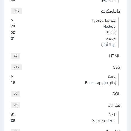
ووردبريس
جافاسكربت
505
5
لغة TypeScript
70
Node.js
52
React
21
Vue.js
(و 3 أكثر)
HTML
82
CSS
215
6
Sass
19
إطار عمل Bootstrap
SQL
59
لغة C#‎
79
31
‎.NET
28
منصة Xamarin