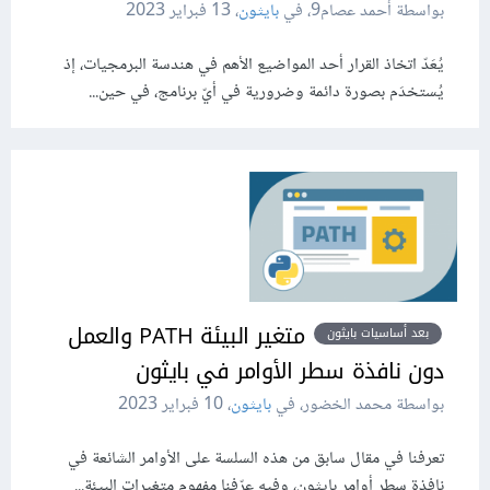
بواسطة أحمد عصام9، في
بايثون
،
13 فبراير 2023
يُعَدّ اتخاذ القرار أحد المواضيع الأهم في هندسة البرمجيات، إذ
يُستخدَم بصورة دائمة وضرورية في أيّ برنامج، في حين...
متغير البيئة PATH والعمل
بعد أساسيات بايثون
دون نافذة سطر الأوامر في بايثون
بواسطة محمد الخضور، في
بايثون
،
10 فبراير 2023
تعرفنا في مقال سابق من هذه السلسة على الأوامر الشائعة في
نافذة سطر أوامر بايثون، وفيه عرّفنا مفهوم متغيرات البيئة...