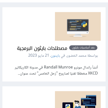
مصطلحات بايثون البرمجية
بعد أساسيات بايثون
بواسطة محمد الخضور، في
بايثون
،
21 مايو 2023
أنشأ راندال مونرو Randall Munroe في مدونة الكاريكاتير
XKCD مخططًا تقنيًا لصاروخ "زحل الخامس" تحت عنوان...