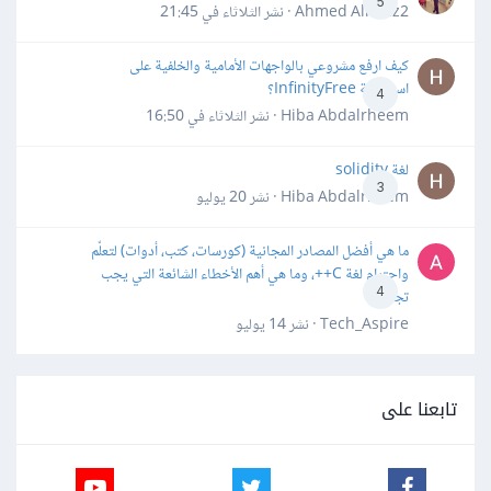
5
Ahmed Alhafiz2 · نشر
الثلاثاء في 21:45
كيف ارفع مشروعي بالواجهات الأمامية والخلفية على
استضافة InfinityFree؟
4
Hiba Abdalrheem · نشر
الثلاثاء في 16:50
لغة solidity
3
Hiba Abdalrheem · نشر
20 يوليو
ما هي أفضل المصادر المجانية (كورسات، كتب، أدوات) لتعلّم
واحترام لغة C++، وما هي أهم الأخطاء الشائعة التي يجب
4
تجنبها؟
Tech_Aspire · نشر
14 يوليو
تابعنا على