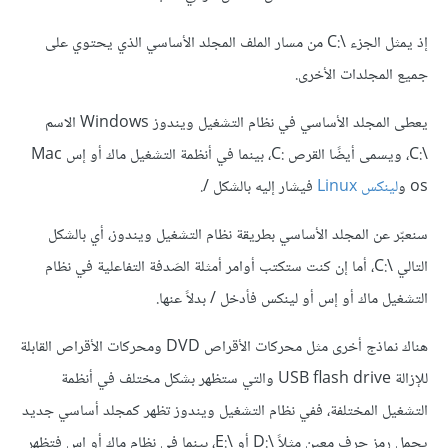
إذ يمثل الجزء \:C من مسار الملف المجلد الأساسي الذي يحتوي على
جميع المجلدات الأخرى.
يعطى المجلد الأساسي في نظام التشغيل ويندوز Windows الاسم
\:C، ويسمى أيضًا القرص :C، بينما في أنظمة التشغيل ماك أو إس Mac
os و
لينكس Linux
فيشار إليه بالشكل /.
سنعبّر عن المجلد الأساسي بطريقة نظام التشغيل ويندوز، أي بالشكل
التالي \:C، أما إن كنت ستكتب أوامر أمثلة الصَدفة التفاعلية في نظام
التشغيل ماك أو إس أو لينكس فأدخل / بدلاً عنها.
هناك نماذج أخرى مثل محركات الأقراص DVD ومحركات الأقراص القابلة
للإزالة USB flash drive والتي ستظهر بشكل مختلف في أنظمة
التشغيل المختلفة، ففي نظام التشغيل ويندوز تظهر كمجلد أساسي جديد
يحمل رمز حرف معين مثلاً \:D أو \:E، بينما في نظام ماك أو إس فتظهر