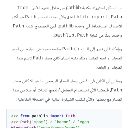
من الممكن استيراد مكتبة pathlib من خلال تنفيذ الأمر
from 
، ولأن صنف المسار
هو أكثر
Path
pathlib import Path
الأصناف استخدامًا في وحدة pathlib، فمن المسموح كتابة
Path
وحدها بدلًا من كتابة
.
pathlib.Path
وبإمكاننا أن نمرر إلى الدالة
سلسة نصية هي عبارة عن اسم
()Path
المجلد أو اسم الملف، وذلك بغية إنشاء كائن مسار Path لاسم هذا
المجلد أو الملف.
وبما أن أن الكائن في أقصى يسار السطر البرمجي ما هو إلا كائن مسار
، فيمكننا الآن استخدام المعامل / لدمج كائنات أو سلاسل هذا
Path
المسار مع بعضها. والآن لنكتب الشيفرة التالية في الصدفة التفاعلية:
>>>
from
 pathlib 
import
Path
>>>
Path
(
'spam'
)
/
'bacon'
/
'eggs'