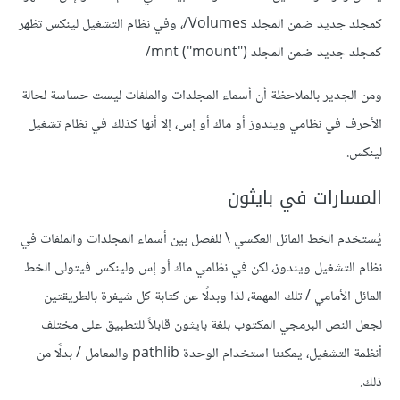
كمجلد جديد ضمن المجلد Volumes/، وفي نظام التشغيل لينكس تظهر
كمجلد جديد ضمن المجلد ‪/mnt ("mount")
ومن الجدير بالملاحظة أن أسماء المجلدات والملفات ليست حساسة لحالة
الأحرف في نظامي ويندوز أو ماك أو إس، إلا أنها كذلك في نظام تشغيل
لينكس.
المسارات في بايثون
يُستخدم الخط المائل العكسي \ للفصل بين أسماء المجلدات والملفات في
نظام التشغيل ويندوز، لكن في نظامي ماك أو إس ولينكس فيتولى الخط
المائل الأمامي / تلك المهمة، لذا وبدلًا عن كتابة كل شيفرة بالطريقتين
لجعل النص البرمجي المكتوب بلغة بايثون قابلاً للتطبيق على مختلف
أنظمة التشغيل، يمكننا استخدام الوحدة pathlib والمعامل / بدلًا من
ذلك.