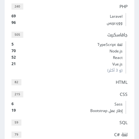
PHP
240
69
Laravel
96
ووردبريس
جافاسكربت
505
5
لغة TypeScript
70
Node.js
52
React
21
Vue.js
(و 3 أكثر)
HTML
82
CSS
215
6
Sass
19
إطار عمل Bootstrap
SQL
59
لغة C#‎
79