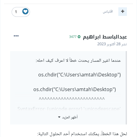
اقتباس
1
عبدالباسط ابراهيم
3477
نشر
28 أكتوبر 2023
عندما اغير المسار يحدث خطأ لا اعرف كيف احله:
os.chdir("C:\Users\amtah\Desktop")
os.chdir("C:\Users\amtah\Desktop")
^^^^^^^^^^^^^^^^^^^^^^^^
SyntaxError: (unicode error) 'unicodeescape'
أظهر المزيد
codec can't decode bytes in position 2-3:
truncated \UXXXXXXXX escape
لحل هذا الخطأ، يمكنك استخدام أحد الحلول التالية: