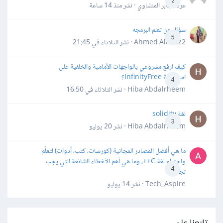
2
عرفه جابر المنشاوي · نشر
منذ 14 ساعة
سؤال عن تعلم البرمجه
5
Ahmed Alhafiz2 · نشر
الثلاثاء في 21:45
كيف ارفع مشروعي بالواجهات الأمامية والخلفية على
استضافة InfinityFree؟
4
Hiba Abdalrheem · نشر
الثلاثاء في 16:50
لغة solidity
3
Hiba Abdalrheem · نشر
20 يوليو
ما هي أفضل المصادر المجانية (كورسات، كتب، أدوات) لتعلّم
واحترام لغة C++، وما هي أهم الأخطاء الشائعة التي يجب
4
تجنبها؟
Tech_Aspire · نشر
14 يوليو
تابعنا على