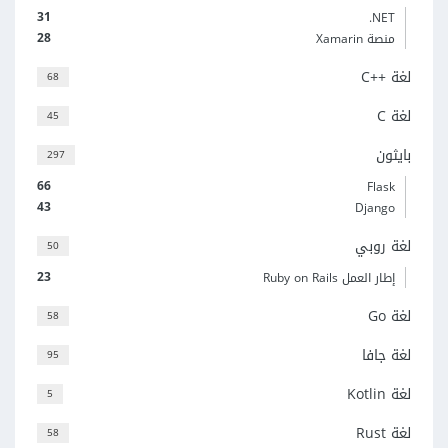
31
‎.NET
28
منصة Xamarin
لغة C++‎
68
لغة C
45
بايثون
297
66
Flask
43
Django
لغة روبي
50
23
إطار العمل Ruby on Rails
لغة Go
58
لغة جافا
95
لغة Kotlin
5
لغة Rust
58