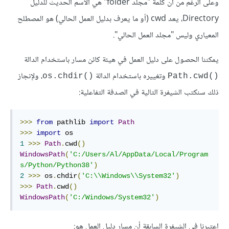
وعلى الرغم من أن كلمة "مجلد folder" هي الاسم الحديث للدليل
Directory، يعد cwd (أو ما يعرف بدليل العمل الحالي) هو المصطلح
المعياري وليس "مجلد العمل الحالي".
يمكننا الحصول على دليل العمل في هيئة كائن مسار باستخدام الدالة
وتغييره باستخدام الدالة
، ولإنجاز
()os.chdir
()Path.cwd
ذلك سنكتب الشيفرة التالية في الصدفة التفاعلية:
>>>
from
 pathlib 
import
Path
>>>
import
1
>>>
Path
.
cwd
()
WindowsPath
(
'C:/Users/Al/AppData/Local/Program
s/Python/Python38'
)
2
>>>
 os
.
chdir
(
'C:\\Windows\\System32'
)
>>>
Path
.
cwd
()
WindowsPath
(
'C:/Windows/System32'
)
اعتبرنا في الشيفرة السابقة أن مسار دليل العمل هو
: