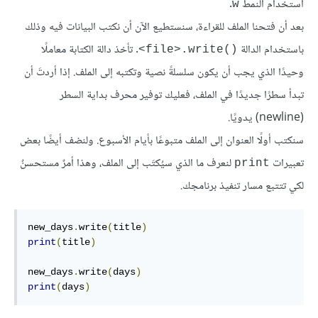
استخدام النمط
.
w
بعد أن فتحنا الملف للقراءة، سنستطيع الآن أن نكتب البيانات فيه وذلك
باستخدام الدالة
. تأخذ دالة الكتابة معاملًا
‎<file>.write()‎
وحيدًا الذي يجب أن يكون سلسلةً نصية وتكتبه إلى الملف. إذا أردتَ أن
تبدأ سطرًا جديدًا في الملف، فعليك توفير محرف بداية السطر
(newline) يدويًا.
سنكتب أولًا العنوان إلى الملف متبوعًا بأيام الأسبوع. ولنضف أيضًا بعض
تعبيرات
لنعرف ما الذي سيُكتَب إلى الملف، وهذا أمرٌ مستحسنٌ
print
لكي تتتبع مسار تنفيذ برنامجك.
new_days
.
write
(
title
)
print
(
title
)
new_days
.
write
(
days
)
print
(
days
)