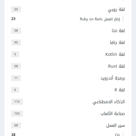
لغة روبي
50
23
إطار العمل Ruby on Rails
لغة Go
58
لغة جافا
95
لغة Kotlin
5
لغة Rust
58
برمجة أندرويد
11
لغة R
6
الذكاء الاصطناعي
115
صناعة الألعاب
102
سير العمل
68
38
Git