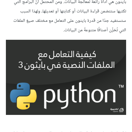
بايثون هي أداةٌ رائعةٌ لمعالجة البيانات. ومن المحتمل أنَّ البرامج التي
تكتبها ستتضمن قراءة البيانات أو كتابتها أو تعديلها، ولهذا السبب
ستستفيد جدًا من قدرة بايثون على التعامل مع مختلف صيغ الملفات
التي تُخزِّن أصنافًا متنوعةً من البيانات.