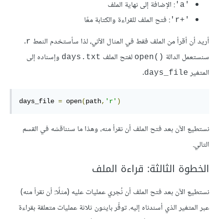
: الإضافة إلى نهاية الملف
'a'
: فتح الملف للقراءة والكتابة معًا
'r+‎'
أريد أن أقرأ من الملف فقط في المثال الآتي، لذا سأستخدم النمط
.
r
سنستعمل الدالة
لفتح الملف
وإسناده إلى
days.txt
open()‎
المتغير
.
days_file
days_file 
=
open
(
path
,
'r
'
)
نستطيع الآن بعد فتح الملف أن نقرأ منه، وهذا ما سنناقشه في القسم
التالي.
الخطوة الثالثة: قراءة الملف
نستطيع الآن بعد فتح الملف أن نُجري عمليات عليه (مثلًا: أن نقرأ منه)
عبر المتغير الذي أسندناه إليه. توفِّر بايثون ثلاثة عمليات متعلقة بقراءة