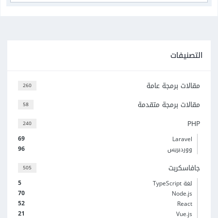
التصنيفات
مقالات برمجة عامة
260
مقالات برمجة متقدمة
58
PHP
240
69
Laravel
96
ووردبريس
جافاسكربت
505
5
لغة TypeScript
70
Node.js
52
React
21
Vue.js