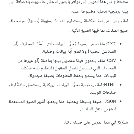
ستحتاج في هذا الدرس إلى توافر بايثون 3 على حاسوبك بالإضافة إلى
بيئة برمجية محلية مضبوطة عليه.
لغة بايثون هي لغة متكاملة وتستطيع التعامل بسهولة (نسبيًا) مع مختلف
صيغ الملفات، بما فيها الصيغ الآتية:
: ملف نصي بسيط يُخزِّن البيانات التي تُمثِّل المحارف (أو
txt
السلاسل النصية) ولا تضم أيّة بيانات وصفية.
: ملف يحتوي قيمًا مفصولٌ بينها بفاصلة (أو غيرها من
CSV
المحارف التي تستعمل لفصل الحقول) لتنظيم بُنية هيكلية
للبيانات، مما يسمح بحفظ المعلومات بصيغةٍ مجدولة.
: لغة توصيفية تُخزِّن البيانات الهيكلية وتستعمل عادةً لبناء
HTML
صفحات الويب.
: صيغة بسيطة وعملية، مما يجعلها أشهر الصيغ المستعملة
JSON
لتخزين ونقل البيانات.
سنُركِّز في هذا الدرس على صيغة txt.