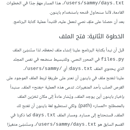
. هذا المسار مهمٌ جدًا في الخطوات
‎/users/sammy/days.txt
القادمة، لأننا سنحاول فتحه باستخدام بايثون.
بعد أن حصلنا على ملفٍ نصيٍ لنعمل عليه، فلنبدأ عملية كتابة البرنامج.
الخطوة الثانية: فتح الملف
قبل أن نبدأ بكتابة البرنامج علينا إنشاء ملف لحفظه، لذا سنُنشِئ الملف
في المحرر النصي. وللتبسيط سنضعه في نفس المجلد
files.py
الذي يحتوي الملف
: أي
.
‎/users/sammy/‎
days.txt
علينا لنفتح ملف في بايثون أن نعثر على طريقةٍ لربط الملف الموجود على
القرص الصلب بأحد المتغيرات. تدعى هذه العملية «بفتح» الملف. سنبدأ
بإخبار بايثون أين يوجد الملف، ويُشار عادةً إلى مكان تخزين الملف
بالمصطلح «المسار» (path). ولكي تستطيع لغة بايثون أن تفتح لك
الملف، فستحتاج إلى مساره. ومسار الملف
كما ذكرنا في
days.txt
القسم السابق هو
، وسنُنشِئ متغيرًا
‎/users/sammy/days.txt