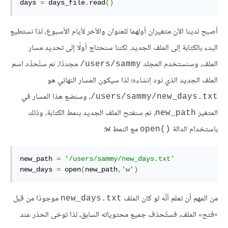
days 
=
 days_file
.
read
()
أصبح لدينا الآن متغيران أولهما للعنوان والآخر لأيام الأسبوع، لذا نستطيع
البدء بالكتابة إلى الملف الجديد. لكننا سنحتاج أولًا إلى تحديد مسار
الملف، وسنستخدم المجلد
مجددًا، ثم سنُحدِّد اسم
‎/users/sammy
الملف الجديد الذي نود إنشاءه؛ لذا سيكون المسار النهائي هو
، وسنضع هذا المسار في
‎/users/sammy/new_days.txt
المتغير
، ثم سنفتح الملف الجديد بنمط الكتابة، وذلك
new_path
باستخدام الدالة
مع النمط
:
w
open()‎
new_path 
=
'/users/sammy/new_days.txt'
new_days 
=
open
(
new_path
,
'w'
)
من المهم أن تعلم أنَّه لو كان الملف
موجودًا من قبل
new_days.txt
«فتح» الملف، فستُحذف جميع محتوياته السابق، لذا توخى الحذر عند