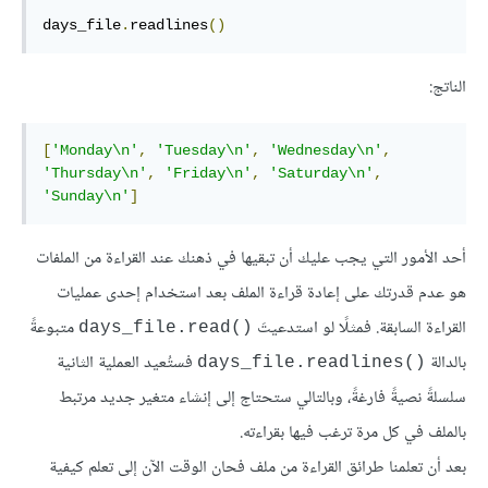
days_file
.
readlines
()
الناتج:
[
'Monday\n'
,
'Tuesday\n'
,
'Wednesday\n'
,
'Thursday\n'
,
'Friday\n'
,
'Saturday\n'
,
'Sunday\n'
]
أحد الأمور التي يجب عليك أن تبقيها في ذهنك عند القراءة من الملفات
هو عدم قدرتك على إعادة قراءة الملف بعد استخدام إحدى عمليات
القراءة السابقة. فمثلًا لو استدعيتَ
متبوعةً
days_file.read()‎
بالدالة
فستُعيد العملية الثانية
days_file.readlines()‎
سلسلةً نصيةً فارغةً، وبالتالي ستحتاج إلى إنشاء متغير جديد مرتبط
بالملف في كل مرة ترغب فيها بقراءته.
بعد أن تعلمنا طرائق القراءة من ملف فحان الوقت الآن إلى تعلم كيفية