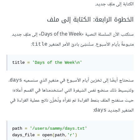
الكتابة إلى ملفٍ جديد.
الخطوة الرابعة: الكتابة إلى ملف
سنكتب الآن السلسلة النصية «Days of the Week» إلى ملفٍ جديد
متبوعةً بأيام الأسبوع. سنُنشِئ بادئ الأمر المتغير
:
title
title 
=
'Days
of
 the Week\n'
سنحتاج أيضًا إلى تخزين أيام الأسبوع في متغيرٍ الذي سنسميه
.
days
ولتبسيط ذلك سنضع نفس الشيفرة التي استخدمناها في القسم أعلاه؛
حيث سنفتح الملف بنمط القراءة ثم نقرأه ونُخزِّن ناتج عملية القراءة في
المتغير الجديد
:
days
path 
=
'/users/sammy/days.txt'
days_file 
=
open
(
path
,
'r'
)