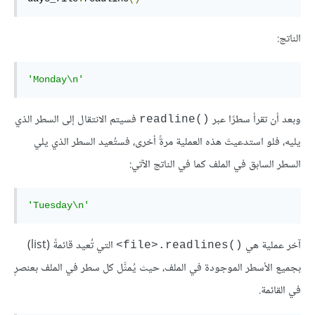
الناتج:
'Monday\n'
وبعد أن تقرأ سطرًا عبر
فسيتم الانتقال إلى السطر الذي
readline()‎
يليه، فلو استدعيتَ هذه العملية مرةً أخرى، فستُعيد السطر الذي يلي
السطر السابق في الملف كما في الناتج الآتي:
'Tuesday\n'
آخر عملية هي
التي تُعيد قائمةً (list)
‎<file>.readlines()‎
بجميع الأسطر الموجودة في الملف، حيث يُمثَّل كل سطر في الملف بعنصرٍ
في القائمة.