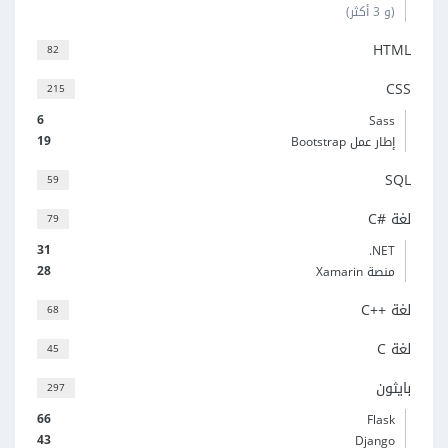
(و 3 أكثر)
HTML
82
CSS
215
6
Sass
19
إطار عمل Bootstrap
SQL
59
لغة C#‎
79
31
‎.NET
28
منصة Xamarin
لغة C++‎
68
لغة C
45
بايثون
297
66
Flask
43
Django