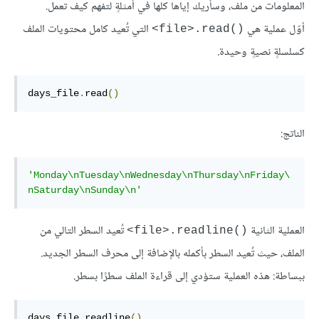
المعلومات من ملف، وسأريك إياها كلها في أمثلةٍ لتفهم كيف تعمل.
أوّل عملية هي
التي تُعيد كامل محتويات الملف
‎<file>.read()‎
كسلسلةٍ نصيةٍ وحيدة.
days_file
.
read
()
الناتج:
'Monday
\nTuesday
\nWednesday
\nThursday
\nFriday
\
nSaturday
\nSunday
\n
'
العملية الثانية
تُعيد السطر التالي من
‎<file>.readline()‎
الملف، حيث تُعيد السطر بأكمله بالإضافة إلى محرف السطر الجديد.
ببساطة: هذه العملية ستؤدي إلى قراءة الملف سطرًا بسطر.
days_file
.
readline
()