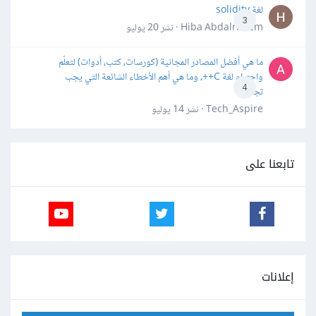
لغة solidity
3
Hiba Abdalrheem · نشر
20 يوليو
ما هي أفضل المصادر المجانية (كورسات، كتب، أدوات) لتعلّم
واحترام لغة C++، وما هي أهم الأخطاء الشائعة التي يجب
4
تجنبها؟
Tech_Aspire · نشر
14 يوليو
تابعنا على
إعلانات