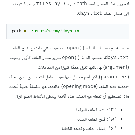
لتخزين هذا المسار باسم path في ملف
وضبط قيمته
files.py
إلى مسار الملف
:
days.txt
path 
=
'/users/sammy/days.txt'
سنستخدم بعد ذلك الدالة
الموجودة في بايثون لفتح الملف
open()‎
. تتطلب الدالة
تمرير مسار الملف كأوّل وسيط
open()‎
days.txt
(argument) لها، لكنها تقبل عددًا كبيرًا من المعاملات
(parameters)؛ لكن أهم معامل منها هو المعامل الاختياري الذي يُحدِّد
«نمط» فتح الملف (opening mode)، فالنمط هو سلسلةٌ نصيةٌ تُحدِّد
ماذا تستطيع أن تفعله مع الملف. هذه قائمة ببعض الأنماط المتوافرة:
: فتح الملف للقراءة
'r'
: فتح الملف للكتابة
'w'
: إنشاء الملف وفتحه للكتابة
'x'