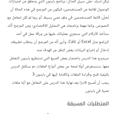
ليكن لديك -على سبيل المثال- برنامج بايثون الذي يتحقق من امتيازات
الوصول لقائمة من المستخدمين؛ فيكون من المرجح في هذه الحالة أن
تُخزَّن قائمة المستخدمين في ملفٍ نصيٍ بسيط. أو ربما لم تكن تتعامل مع
النصوص، وإنما مهمة برنامجك هي التحليل الاقتصادي؛ ومن المرجح أنَّك
ستأخذ الأرقام التي ستجري عملياتك عليها من ورقة عمل في أحد
البرامج مثل Excel أو Calc. وأرى أنَّه من المرجح أن يتطلب تطبيقك
إدخال أو إخراج البيانات بغض النظر عن الهدف منه.
سيشرح هذا الدرس باختصار بعض الصيغ التي تستطيع بايثون التعامل
معها. سنستعرض أولًا لمحة عن بعض أنواع الملفات، ثم سنكمل الدرس
بكيفية فتح وقراءة الملفات والكتابة إليها في بايثون 3.
يجب أن تُصبح قادرًا بعد نهاية هذا الدرس على التعامل مع أيّة ملفات
نصية في بايثون.
المتطلبات المسبقة