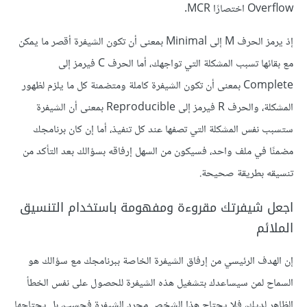
Overflow اختصارًا MCR.
إذ يرمز الحرف M إلى Minimal بمعنى أن تكون الشيفرة أقصر ما يمكن
مع بقائها تسبب المشكلة التي تواجهك، أما الحرف C فيرمز إلى
Complete بمعنى أن تكون الشيفرة كاملة ومتضمنة كل ما يلزم لظهور
المشكلة، والحرف R فيرمز إلى Reproducible بمعنى أن الشيفرة
ستسبب نفس المشكلة التي تصفها عند كل تنفيذ، أما إن كان برنامجك
مضمنًا في ملف واحد، فسيكون من السهل إرفاقه بسؤالك بعد التأكد من
تنسيقه بطريقة صحيحة.
اجعل شيفرتك مقروءة ومفهومة باستخدام التنسيق
الملائم
إن الهدف الرئيسي من إرفاق الشيفرة الخاصة ببرنامجك مع سؤالك هو
السماح لمن سيساعدك بتشغيل هذه الشيفرة للحصول على نفس الخطأ
الظاهر لديك، فلا يحتاج هذا الشخص مجرد الشيفرة فحسب، بل يحتاجها