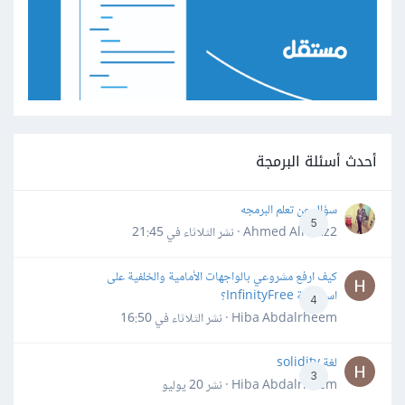
أحدث أسئلة البرمجة
سؤال عن تعلم البرمجه
5
Ahmed Alhafiz2 · نشر
الثلاثاء في 21:45
كيف ارفع مشروعي بالواجهات الأمامية والخلفية على
استضافة InfinityFree؟
4
Hiba Abdalrheem · نشر
الثلاثاء في 16:50
لغة solidity
3
Hiba Abdalrheem · نشر
20 يوليو