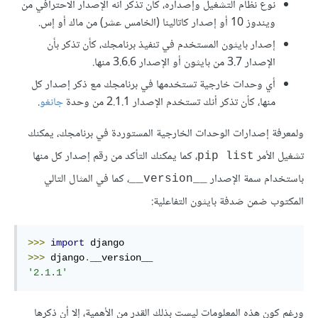
نوع نظام التشغيل وإصداره، كأن تذكر أنه الإصدار الاحترافي من
ويندوز 10 أو إصدار كاتالينا (الخامس عشر) من ماك أو إس.
إصدار بايثون المستخدم في تنفيذ برنامجك، كأن تذكر بأن
الإصدار 3.7 من بايثون أو الإصدار 3.6.6 منها.
أي وحدات خارجية تستخدمها في برنامجك مع ذكر إصدار كل
منها، كأن تذكر أنك تستخدم الإصدار 2.1.1 من وحدة
جانغو
.
ولمعرفة إصدارات الوحدات الخارجية المستوردة في برنامجك، يمكنك
تشغيل الأمر
، كما يمكنك التأكد من رقم إصدار كل منها
pip list
باستخدام سمة الإصدار
، كما في المثال التالي
__version__
المكتوب ضمن صَدفة بايثون التفاعلية:
>>>
import
>>>
 django
.
'2.1.1'
ورغم كون هذه المعلومات ليست بذلك القدر من الأهمية، إلا أن ذكرها