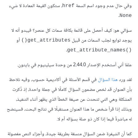
وفي حال عدم وجود اسم السمة
، ستكون القيمة المعادة لا شيء
href
.
None
سؤالي هو: كيف أحصل على قائمة بكافة سمات كل عنصر؟ فيبدو أنه لا
يوجد توابع لجلب السمات من قبيل
أو
get_attributes()
.
()get_attribute_names
علمًا أني أستخدم الإصدار 2.44.0 من وحدة سيلينيوم في بايثون.
لقد ورد
هذا السؤال
في قسم الأسئلة في أكاديمية حسوب، وفيه نلاحظ
بأن العنوان قد لخص مضمون السؤال كاملًا في جملة واحدة، إذ ذُكرت
المشكلة وهي التي تتحدث عن صيغة الخطأ الذي يظهر أثناء التنفيذ،
وبذلك إذا قرأ شخص ما هذا العنوان مستقبلًا في نتائج البحث، فسيتضح
له مباشرةً فيما إذا كان ذو صلة بسؤاله أم لا.
كما أن الشيفرة ضمن السؤال منسقة بطريقة جيدة، وأجزاء النص مفصولة