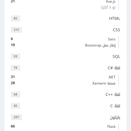
21
Vue.js
(و 3 أكثر)
HTML
82
CSS
215
6
Sass
19
إطار عمل Bootstrap
SQL
59
لغة C#‎
79
31
‎.NET
28
منصة Xamarin
لغة C++‎
68
لغة C
45
بايثون
297
66
Flask