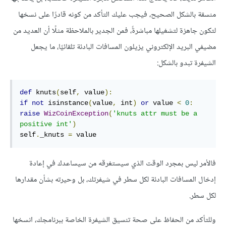
منسقة بالشكل الصحيح، فيجب عليك التأكد من كونه قادرًا على نسخها
لتكون جاهزة لتشغيلها مباشرةً، فمن الجدير بالملاحظة مثلًا أن العديد من
مضيفي البريد الإلكتروني يزيلون المسافات البادئة تلقائيًا، ما يجعل
الشيفرة تبدو بالشكل:
def
 knuts
(
self
,
 value
):
if
not
 isinstance
(
value
,
 int
)
or
 value 
<
0
:
raise
WizCoinException
(
'knuts attr must be a 
positive int'
)
self
.
_knuts 
=
 value
فالأمر ليس بمجرد الوقت الذي سيستغرقه من سيساعدك في إعادة
إدخال المسافات البادئة لكل سطر في شيفرتك، بل وحيرته بشأن مقدارها
لكل سطر.
وللتأكد من الحفاظ على صحة تنسيق الشيفرة الخاصة ببرنامجك، انسخها