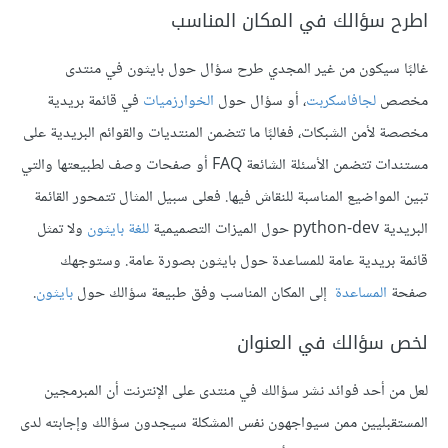
اطرح سؤالك في المكان المناسب
غالبًا سيكون من غير المجدي طرح سؤال حول بايثون في منتدى
مخصص
لجافاسكربت
، أو سؤال حول
الخوارزميات
في قائمة بريدية
مخصصة لأمن الشبكات، فغالبًا ما تتضمن المنتديات والقوائم البريدية على
مستندات تتضمن الأسئلة الشائعة FAQ أو صفحات وصف لطبيعتها والتي
تبين المواضيع المناسبة للنقاش فيها. فعلى سبيل المثال تتمحور القائمة
البريدية python-dev حول الميزات التصميمية
للغة بايثون
ولا تمثل
قائمة بريدية عامة للمساعدة حول بايثون بصورة عامة. وستوجهك
صفحة
المساعدة
إلى المكان المناسب وفق طبيعة سؤالك حول
بايثون
.
لخص سؤالك في العنوان
لعل من أحد فوائد نشر سؤالك في منتدى على الإنترنت أن المبرمجين
المستقبليين ممن سيواجهون نفس المشكلة سيجدون سؤالك وإجابته لدى