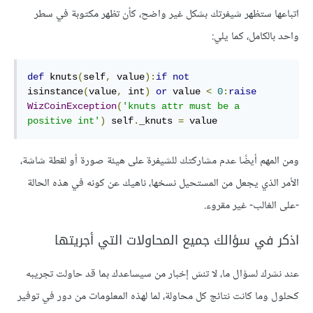
اتباعها ستظهر شيفرتك بشكل غير واضح، كأن تظهر مكتوبة في سطر
واحد بالكامل، كما يلي:
def
 knuts
(
self
,
 value
):
if
not
isinstance
(
value
,
 int
)
or
 value 
<
0
:
raise
WizCoinException
(
'knuts attr must be a 
positive int'
)
 self
.
_knuts 
=
 value
ومن المهم أيضًا عدم مشاركتك للشيفرة على هيئة صورة أو لقطة شاشة،
الأمر الذي يجعل من المستحيل نسخها، ناهيك عن كونه في هذه الحالة
-على الغالب- غير مقروء.
اذكر في سؤالك جميع المحاولات التي أجريتها
عند نشرك لسؤال ما، لا تنسَ إخبار من سيساعدك بما قد حاولت تجريبه
كحلول وما كانت نتائج كل محاولة، لما لهذه المعلومات من دور في توفير