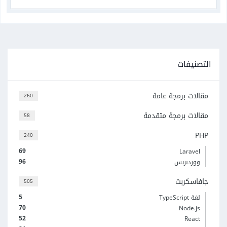
التصنيفات
مقالات برمجة عامة
260
مقالات برمجة متقدمة
58
PHP
240
69
Laravel
96
ووردبريس
جافاسكربت
505
5
لغة TypeScript
70
Node.js
52
React