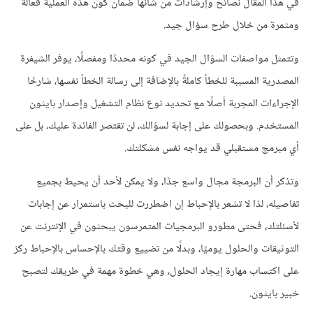
في هذا المقال نصائح وإرشادات من شأنها ضمان كون هذه العملية فعالة
ومثمرة من خلال طرح سؤال جيد.
وتتمثل مواصفات السؤال الجيد في كونه محددًا ومفصلًا، يوفر الشيفرة
المصدرية المسببة للخطأ كاملةً بالإضافة إلى رسالة الخطأ نفسها، شارحًا
الإجراءات المجربة أصلًا مع تحديد نوع نظام التشغيل وإصدار بايثون
المستخدم. وبحصولك على إجابة لسؤالك، لن تقتصر الفائدة عليك، بل على
أي مبرمج مستقبلي قد يواجه نفس مشكلتك.
وتذكر أن البرمجة مجال واسع جدًا، ولا يمكن لأحد أن يحيط بجميع
تفاصيله، لذا لا تشعر بالإحباط إن اضطررت للبحث باستمرار عن إجابات
لأسئلتك، فحتى مطورو البرمجيات المتمرسون يبحثون في الإنترنت عن
التوثيقات والحلول يوميًا، وبدلًا من تضييع وقتك بالإحساس بالإحباط ركز
على اكتساب مهارة إيجاد الحلول، وهي خطوة مهمة في طريقك لتصبح
خبير بايثون.