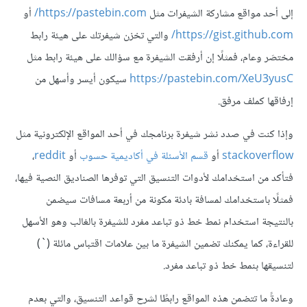
إلى أحد مواقع مشاركة الشيفرات مثل
https://pastebin.com/
أو
https://gist.github.com/
والتي تخزن شيفرتك على هيئة رابط
مختصَر وعام، فمثلًا إن أرفقت الشيفرة مع سؤالك على هيئة رابط مثل
https://pastebin.com/XeU3yusC
سيكون أيسر وأسهل من
إرفاقها كملف مرفق.
وإذا كنت في صدد نشر شيفرة برنامجك في أحد المواقع الإلكترونية مثل
stackoverflow
أو
قسم الأسئلة في أكاديمية حسوب
أو
reddit
،
فتأكد من استخدامك لأدوات التنسيق التي توفرها الصناديق النصية فيها،
فمثلًا باستخدامك لمسافة بادئة مكونة من أربعة مسافات سيضمن
بالنتيجة استخدام نمط خط ذو تباعد مفرد للشيفرة بالغالب وهو الأسهل
للقراءة، كما يمكنك تضمين الشيفرة ما بين علامات اقتباس مائلة (`)
لتنسيقها بنمط خط ذو تباعد مفرد.
وعادةً ما تتضمن هذه المواقع رابطًا لشرح قواعد التنسيق، والتي بعدم