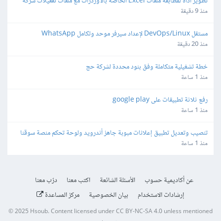
تطوير أداة لمطابقة ملفات Excel الخاصة بالأوردرات مع ملفات تقفيلات شركة 
شحن
منذ 9 دقيقة
مستقل DevOps/Linux لإعداد سيرفر موحد وتكامل WhatsApp 
Automation - API Gateway
منذ 20 دقيقة
خطة تشغيلية متكاملة وفق بنود محددة لشركة حج
منذ 1 ساعة
رفع ثلاثة تطبيقات على google play
منذ 1 ساعة
تنصيب وتعديل تطبيق إعلانات مبوبة جاهز أندرويد ولوحة تحكم منصة سوقنا
منذ 1 ساعة
عن أكاديمية حسوب
الأسئلة الشائعة
اكتب معنا
درّب معنا
إرشادات الاستخدام
بيان الخصوصية
مركز المساعدة
© 2025
Hsoub
.
Content licensed under
CC BY-NC-SA 4.0
unless mentioned