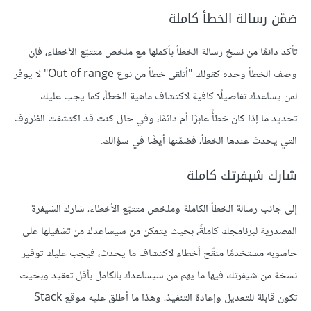
ضمّن رسالة الخطأ كاملة
تأكد دائمًا من نسخ رسالة الخطأ بأكملها مع ملخص متتبّع الأخطاء، فإن
وصف الخطأ وحده كقولك "أتلقى خطأ من نوع Out of range" لا يوفر
لمن يساعدك تفاصيلًا كافية لاكتشاف ماهية الخطأ، كما يجب عليك
تحديد ما إذا كان خطأً عابرًا أم دائمًا، وفي حال كنت قد اكتشفت الظروف
التي يحدث عندها الخطأ، فضمّنها أيضًا في سؤالك.
شارك شيفرتك كاملة
إلى جانب رسالة الخطأ الكاملة وملخص متتبّع الأخطاء، شارك الشيفرة
المصدرية لبرنامجك كاملةً، بحيث يتمكن من سيساعدك من تشغيلها على
حاسوبه مستخدمًا منقّح أخطاء لاكتشاف ما يحدث، فيجب عليك توفير
نسخة من شيفرتك فيها ما يهم من سيساعدك بالكامل بأقل تعقيد وبحيث
تكون قابلة للتعديل وإعادة التنفيذ، وهذا ما أطلق عليه موقع Stack