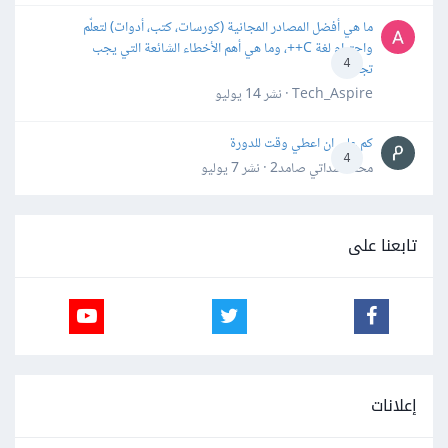
ما هي أفضل المصادر المجانية (كورسات، كتب، أدوات) لتعلّم
واحترام لغة C++، وما هي أهم الأخطاء الشائعة التي يجب
4
تجنبها؟
Tech_Aspire · نشر
14 يوليو
كم علي ان اعطي وقت للدورة
4
محمد سداتي صامد2 · نشر
7 يوليو
تابعنا على
إعلانات