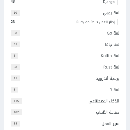
43
Django
لغة روبي
50
23
إطار العمل Ruby on Rails
لغة Go
58
لغة جافا
95
لغة Kotlin
5
لغة Rust
58
برمجة أندرويد
11
لغة R
6
الذكاء الاصطناعي
115
صناعة الألعاب
102
سير العمل
68