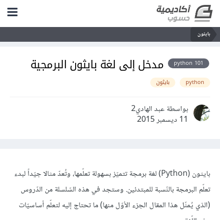
بايثون
مدخل إلى لغة بايثون البرمجية
python 101
python
بايثون
بواسطة عبد الهادي2
11 ديسمبر 2015
بايثون (Python) لغة برمجة تتميّز بسهولة تعلّمها، وتُعدّ مثالا جيّداً لبدء
تعلّم البرمجة بالنّسبة للمبتدئين. وستجد في هذه السّلسلة من الدّروس
(الذي يُمثّل هذا المقال الجزء الأوّل منها) ما تحتاج إليه لتعلّم أساسيّات