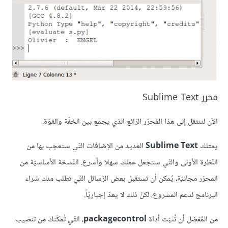
محرر Sublime Text
الآن لننتقل إلى هذا المُحرّر الرّائع الذي يجمع بين الخفّة والقوّة.
يمتلك
Sublime Text
العديد من الإضافات التّي ستعجب بها من
النّظرة الأولى والتّي ستجعل عملك سهلا وأسرع. النّسخة الأساسيّة من
المحرّر مجانيّة، يُمكن أن تستقبل بعض الرّسائل التّي تطلب منك شراء
البرنامج لدعم المشروع، لكنّ ذلك لا يعدّ إجباريّاً.
من المُفضل أن تُثبّت أداة
packagecontrol
، التّي تُمكّنك من تنصيب