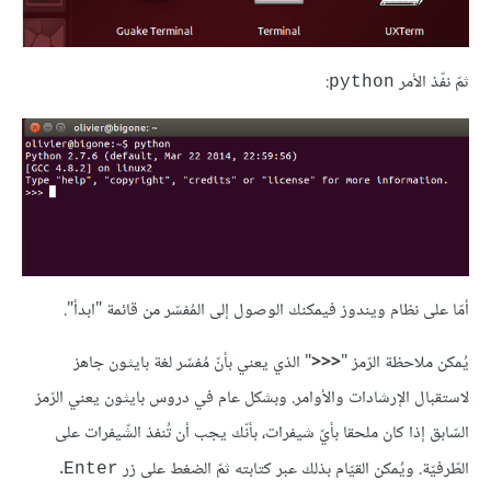
ثمّ نفّذ الأمر
:
python
أمّا على نظام ويندوز فيمكنك الوصول إلى المُفسّر من قائمة "ابدأ".
يُمكن ملاحظة الرّمز "
<<<
" الذي يعني بأنّ مُفسّر لغة بايثون جاهز
لاستقبال الإرشادات والأوامر. وبشكل عام في دروس بايثون يعني الرّمز
السّابق إذا كان ملحقا بأيّ شيفرات، بأنّك يجب أن تُنفذ الشّيفرات على
الطّرفيّة. ويُمكن القيّام بذلك عبر كتابته ثمّ الضغط على زر
.
Enter