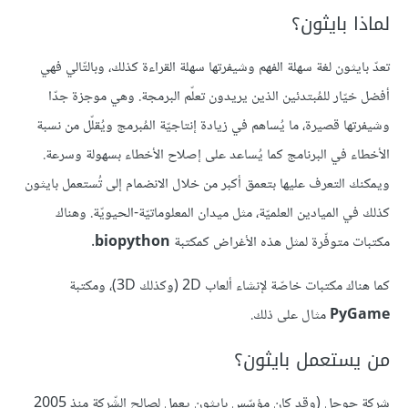
لماذا بايثون؟
تعدّ بايثون لغة سهلة الفهم وشيفرتها سهلة القراءة كذلك، وبالتّالي فهي
أفضل خيّار للمُبتدئين الذين يريدون تعلّم البرمجة. وهي موجزة جدّا
وشيفرتها قصيرة، ما يُساهم في زيادة إنتاجيّة المُبرمج ويُقلّل من نسبة
الأخطاء في البرنامج كما يُساعد على إصلاح الأخطاء بسهولة وسرعة.
ويمكنك التعرف عليها بتعمق أكبر من خلال الانضمام إلى تُستعمل بايثون
كذلك في الميادين العلميّة، مثل ميدان المعلوماتيّة-الحيويّة. وهناك
مكتبات متوفّرة لمثل هذه الأغراض كمكتبة
biopython
.
كما هناك مكتبات خاصّة لإنشاء ألعاب 2D (وكذلك 3D)، ومكتبة
PyGame
مثال على ذلك.
من يستعمل بايثون؟
شركة جوجل (وقد كان مؤسّس بايثون يعمل لصالح الشّركة منذ 2005