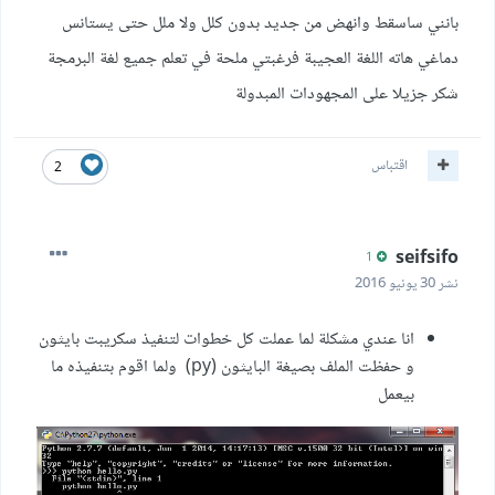
بانني ساسقط وانهض من جديد بدون كلل ولا ملل حتى يستانس
دماغي هاته اللغة العجيبة فرغبتي ملحة في تعلم جميع لغة البرمجة
شكر جزيلا على المجهودات المبدولة
اقتباس
2
seifsifo
1
نشر
30 يونيو 2016
انا عندي مشكلة لما عملت كل خطوات لتنفيذ سكريبت بايثون
و حفظت الملف بصيغة البايثون (py) ولما اقوم بتنفيذه ما
بيعمل