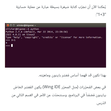
يُمكننا الآن أن نجرّب كتابة شيفرة بسيطة عبارة عن عمليّة حسابيّة
"3+1":
بهذا نكون قد فهمنا أساس مُفسّر بايثون وماهيّته.
في بعض المُحرّرات (مثل المحرّر Wing IDE) يكون المُفسّر الخاصّ
ببايثون مُضمّناً في البرنامج، وسنتحدّث عن الأمر في القسم التّالي من
الدّرس.