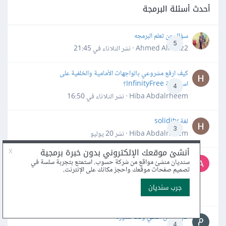
أحدث أسئلة البرمجة
سؤال عن تعلم البرمجه
5
Ahmed Alhafiz2 · نشر
الثلاثاء في 21:45
كيف ارفع مشروعي بالواجهات الأمامية والخلفية على
استضافة InfinityFree؟
4
Hiba Abdalrheem · نشر
الثلاثاء في 16:50
لغة solidity
3
Hiba Abdalrheem · نشر
20 يوليو
ما هي أفضل المصادر المجانية (كورسات، كتب، أدوات) لتعلّم
واحترام لغة C++، وما هي أهم الأخطاء الشائعة التي يجب
4
تجنبها؟
Tech_Aspire · نشر
14 يوليو
كم علي ان اعطي وقت للدورة
4