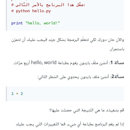
# شغّل هذا البرنامج بالأمر التّالي: 
# python hello.py 
print
"hello, world!"
والآن حان دورك. لكي تتعلّم البرمجة بشكل جيّد فيجب عليك أن تتمرّن
باستمرار.
مسألة 1:
أنشئ ملفّ بايثون يقوم بطباعة hello, world أربع مرّات.
مسألة2:
أنشئ ملف بايثون يحتوي على السّطر التّالي:
1
+
2
قم بتنفيذه. ما هي النّتيجة التي حصلت عليها؟
إذا لم يقم البرنامج بطباعة أي شيء، فما التّغييرات التّي يجب عليك