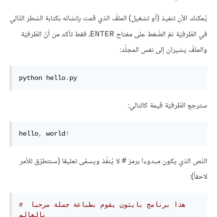
يُمكنك الآن تنفيذ (أو تشغيل) الملفّ الذي قمت بإنشائه بكتابة السّطر التّالي
في الطّرفيّة ثمّ الضّغط على مفتاح
، فقط تأكد من أنّ الطّرفيّة
ENTER
والملفّ يشيران إلى نفس المجلّد:
python hello
.
py
سترجع الطّرفيّة قيمة كالتالي:
hello
,
 world
!
النّص الذي يكون مبدوءا برمز # لا يُنفّذ ويسمّى تعليقا (سنتطرّق للأمر
لاحقاً):
# هذا برنامج بايثون يقوم بطباعة جملة مرحبا 
بالعالم