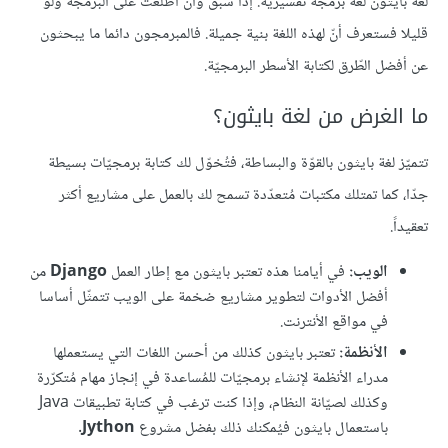
لغة بايثون لغة برمجة تفسيريّة. إذا سبق وأن اطّلعت على البرمجة ولو
قليلا فستعرف أنّ لهذه اللغة بنية جميلة. فالمبرمجون دائما ما يبحثون
عن أفضل الطّرق لكتابة الأسطر البرمجيّة.
ما الغرض من لغة بايثون؟
تتميّز لغة بايثون بالقوّة والبساطة، فتُخوّل لك كتابة برمجيّات بسيطة
جدّا، كما تمتلك مكتبات مُتعدّدة تسمح لك بالعمل على مشاريع أكثر
تعقيداً.
الويب:
في أيامنا هذه تعتبر بايثون مع إطار العمل
Django
من
أفضل الأدوات لتطوير مشاريع ضخمة على الويب تتمثّل أساسا
في مواقع الأنترنت.
الأنظمة:
تعتبر بايثون كذلك من أحسن اللغات التي يستعملها
مدراء الأنظمة لإنشاء برمجيّات للمُساعدة في إنجاز مهام مُتكرّرة
وكذلك لصيّانة النظام، وإذا كنت ترغب في كتابة تطبيقات Java
باستعمال بايثون فيُمكنك ذلك بفضل مشروع
Jython
.