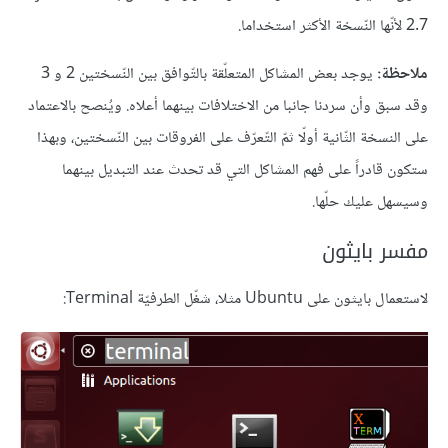
2.7 لأنّها النّسخة الأكثر استخداما.
ملاحظة:
يوجد بعض المشاكل المتعلّقة بالتّوافق بين النّسختين 2 و 3
وقد سبق وأن سردنا جانبا من الاختلافات بينهما أعلاه. ويُنصح بالاعتماد
على النسخة الثّانية أولّا ثمّ التّعرّف على الفروقات بين النّسختين، وبهذا
ستكون قادراً على فهم المشاكل التي قد تحدث عند التبديل بينهما
وسيسهل عليك حلّها.
مفسر بايثون
لاستعمال بايثون على Ubuntu مثلا، شغّل الطرفيّة Terminal: