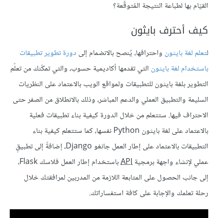
القيّام بها لطباعة النتيجة المُتوقّعة؟
كيف أحترف بايثون
ل
تعلم لغة بايثون
واحترافها، يُنصح بالانضمام إلى
دورة تطوير تطبيقات
باستخدام لغة بايثون
التي تقدمها أكاديمية حسوب، والتي تمكّنك من تعلّم
التطوير بلغة بايثون للتطبيقات ولمواقع الويب بالاعتماد على النظريات
السليمة والتطبيق العملي والدعم المباشر، وذلك بالانطلاق من الصفر حتى
الاحتراف فيها. ستتعلم من خلال الدورة كيفية بناء تطبيقات فعلية
بالاعتماد على لغة بايثون Python نفسها، كما ستتعلم كيفية بناء
التطبيقات بالاعتماد على إطار العمل جانغو Django، إضافةً إلى تطبيقٍ
عملي لإنشاء واجهة برمجية
API
باستخدام إطار العمل فلاسك Flask،
إلى جانب الحصول على المتابعة اللازمة من المدربين لمرافقتك خلال
رحلة تعلمك والإجابة على كافة استفساراتك.