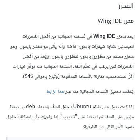
المحرر
محرر Wing IDE
يعد مُحرّر
في نُسخته المجانيّة من أفضل المُحرّرات
Wing IDE
للمبتدئين لكتابة شيفرات بايثون خاصّة وأنّه يأتي مع مُفسّر بايثون. وهو
محرّر مصمّم من مطوّري بايثون لمُطوّري بايثون، ويُعدّ من أفضل
المُحرّرات لمن يرغب في تعلّم اللغة، النّسخة المجانيّة منه توفّر خيّارات
أقلّ لمستخدميه مقارنة بالنّسخة المدفوعة (وتُباع بحوالي 45$).
يُمكنك تحميل النّسخة المجانيّة منه عبر
هذا الرّابط
.
إذا كنت تعمل على نظام Ubuntu فحمّل الملفّ بامتداد
، اضغط
deb.
مرّتين على الملف ثم اضغط على "تنصيب". إذا واجهتك أي مُشكلة فحاول
تنفيذ الأمر التّالي من الطّرفيّة: