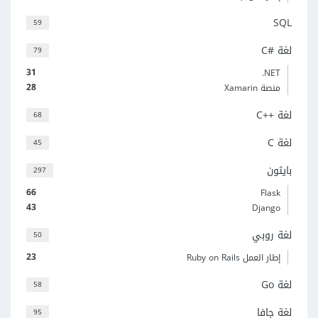
SQL
59
لغة C#‎
79
31
‎.NET
28
منصة Xamarin
لغة C++‎
68
لغة C
45
بايثون
297
66
Flask
43
Django
لغة روبي
50
23
إطار العمل Ruby on Rails
لغة Go
58
لغة جافا
95