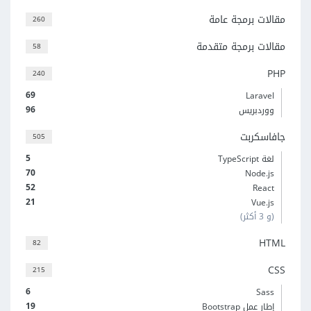
مقالات برمجة عامة
260
مقالات برمجة متقدمة
58
PHP
240
69
Laravel
96
ووردبريس
جافاسكربت
505
5
لغة TypeScript
70
Node.js
52
React
21
Vue.js
(و 3 أكثر)
HTML
82
CSS
215
6
Sass
19
إطار عمل Bootstrap