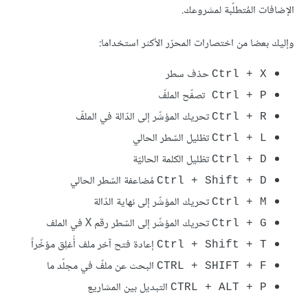
الإضافات المُتطلّبة لمشروعك.
وإليك بعضا من اختصارات المحرّر الأكثر استخداما:
حذف سطر
Ctrl + X
تصفّح الملفّ
Ctrl + P
تحريك المؤشّر إلى الدّالة في الملفّ
Ctrl + R
تظليل السّطر الحالي
Ctrl + L
تظليل الكلمة الحاليّة
Ctrl + D
مُضاعفة السّطر الحالي
Ctrl + Shift + D
تحريك المؤشّر إلى نهاية الدّالة
Ctrl + M
تحريك المؤشّر إلى السّطر رقم X في الملف
Ctrl + G
إعادة فتح آخر ملف أُغلِق مؤخّراً
Ctrl + Shift + T
البحث عن ملفّ في مجلّد ما
CTRL + SHIFT + F
التبديل بين المشاريع
CTRL + ALT + P