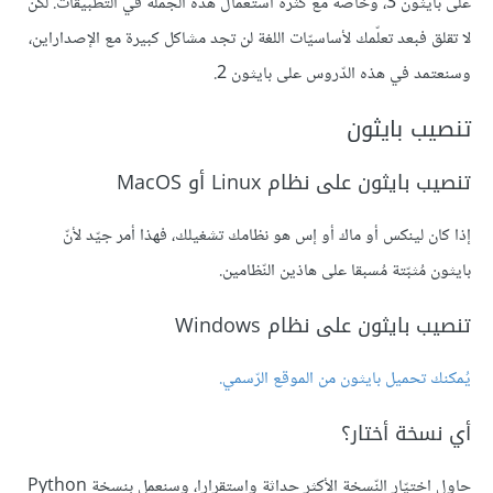
على بايثون 3، وخاصّة مع كثرة استعمال هذه الجملة في التّطبيقات. لكن
لا تقلق فبعد تعلّمك لأساسيّات اللغة لن تجد مشاكل كبيرة مع الإصداراين،
وسنعتمد في هذه الدّروس على بايثون 2.
تنصيب بايثون
تنصيب بايثون على نظام Linux أو MacOS
إذا كان لينكس أو ماك أو إس هو نظامك تشغيلك، فهذا أمر جيّد لأنّ
بايثون مُثبّتة مُسبقا على هاذين النّظامين.
تنصيب بايثون على نظام Windows
يُمكنك تحميل بايثون من الموقع الرّسمي.
أي نسخة أختار؟
حاول اختيّار النّسخة الأكثر حداثة واستقرارا، وسنعمل بنسخة Python