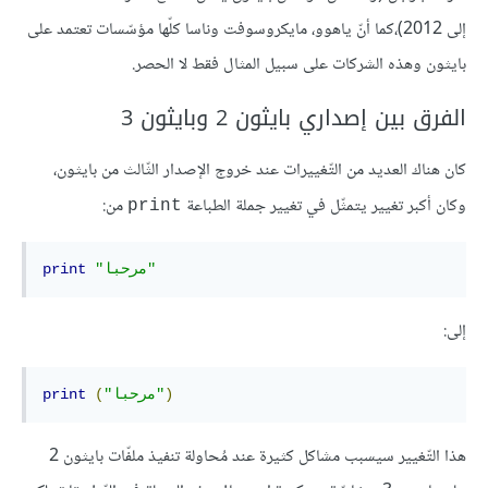
إلى 2012)،كما أنّ ياهوو، مايكروسوفت وناسا كلّها مؤسّسات تعتمد على
بايثون وهذه الشركات على سبيل المثال فقط لا الحصر.
الفرق بين إصداري بايثون 2 وبايثون 3
كان هناك العديد من التّغييرات عند خروج الإصدار الثّالث من بايثون،
وكان أكبر تغيير يتمثّل في تغيير جملة الطباعة
من:
print
"مرحبا"
print
إلى:
)
"مرحبا"
(
print
هذا التّغيير سيسبب مشاكل كثيرة عند مُحاولة تنفيذ ملفّات بايثون 2