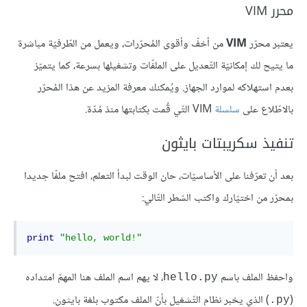
محرر VIM
يعتبر محرّر
VIM
من أخفّ وأقوى المُحرّرات، ويعمل من الطّرفيّة مباشرة
ما يتيح لك إمكانيّة التّعديل على الملفّات وتشغيلها بسرعة، كما يتميّز
بعدم استهلاكه لموارد الجهاز. ويُمكنك معرفة المزيد عن هذا المُحرّر
بالاطّلاع على
سلسلة
VIM التّي قُمت بكتابتها منذ مُدّة.
تنفيذ سكريبتات بايثون
بعد أن تعرّفنا على الأساسيّات، حان الوقت لبدأ التعلم، افتح ملفّا جديدا
بمحرّر من اختيّارك واكتب السّطر التّالي:
print
"hello, world!"
واحفظ الملف باسم
، لا يهم اسم الملف هنا المهمّ امتداده
hello.py
(
) الذي يخبر نظام التّشغيل بأنّ الملف مكتوب بلغة بايثون.
py.