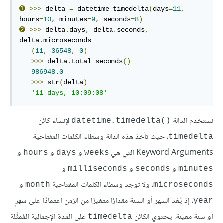
➊
>>>
 delta 
=
 datetime
.
timedelta
(
days
=
11
,
hours
=
10
,
 minutes
=
9
,
 seconds
=
8
)
➋
>>>
 delta
.
days
,
 delta
.
seconds
,
delta
.
microseconds

(
11
,
36548
,
0
)
>>>
 delta
.
total_seconds
()
986948.0
>>>
 str
(
delta
)
'11 days, 10:09:08'
نستخدم الدالة
لإنشاء كائن
datetime.timedelta()‎
، حيث تأخذ هذه الدالة وسطاء الكلمات المفتاحية
timedelta
Keyword Arguments التي هي
و
و
و
hours
days
weeks
و
و
و
milliseconds
seconds
minutes
، ولا توجد وسطاء الكلمات المفتاحية
و
month
microseconds
، إذ يُعَد الشهر أو السنة مقدارًا متغيرًا من الزمن اعتمادًا على شهرٍ
year
أو سنة معينة. يحتوي الكائن
على المدة الإجمالية المُمثَّلة
timedelta