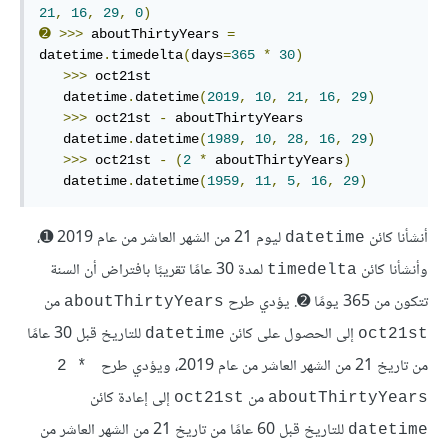
21
,
16
,
29
,
0
)
➋
>>>
 aboutThirtyYears 
=
datetime
.
timedelta
(
days
=
365
*
30
)
>>>
 oct21st

   datetime
.
datetime
(
2019
,
10
,
21
,
16
,
29
)
>>>
 oct21st 
-
 aboutThirtyYears

   datetime
.
datetime
(
1989
,
10
,
28
,
16
,
29
)
>>>
 oct21st 
-
(
2
*
 aboutThirtyYears
)
   datetime
.
datetime
(
1959
,
11
,
5
,
16
,
29
)
أنشأنا كائن
ليوم 21 من الشهر العاشر من عام 2019 ➊،
datetime
وأنشأنا كائن
لمدة 30 عامًا تقريبًا بافتراض أن السنة
timedelta
تتكون من 365 يومًا ➋. يؤدي طرح
من
aboutThirtyYears
إلى الحصول على كائن
للتاريخ قبل 30 عامًا
datetime
oct21st
من تاريخ 21 من الشهر العاشر من عام 2019، ويؤدي طرح
‎2 * 
من
إلى إعادة كائن
oct21st
aboutThirtyYears
للتاريخ قبل 60 عامًا من تاريخ 21 من الشهر العاشر من
datetime