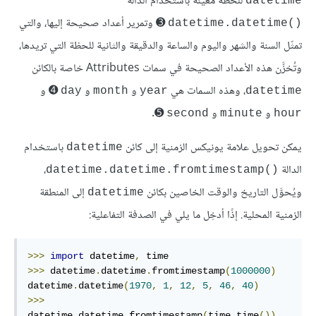
للحظة معينة باستخدام الدالة
datetime
➌ وتمرير أعداد صحيحة إليها، والتي
datetime.datetime()‎
تمثّل السنة والشهر واليوم والساعة والدقيقة والثانية للحظة التي تريدها،
وتُخزَّن هذه الأعداد الصحيحة في سمات Attributes خاصة بالكائن
، وهذه السمات هي
و
و
➍ و
day
month
year
datetime
و
و
➎.
second
minute
hour
يمكن تحويل علامة يونيكس الزمنية إلى كائن
باستخدام
datetime
الدالة
،
datetime.datetime.fromtimestamp()‎
ويُحوَّل التاريخ والوقت الخاصين بكائن
إلى المنطقة
datetime
الزمنية المحلية. إذًا أدخِل ما يلي في الصدفة التفاعلية:
>>>
import
 datetime
,
>>>
 datetime
.
datetime
.
fromtimestamp
(
1000000
)
datetime
.
datetime
(
1970
,
1
,
12
,
5
,
46
,
40
)
>>>
datetime
.
datetime
.
fromtimestamp
(
time
.
time
())