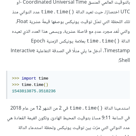
بالتوقيت العالمي المنسق Coordinated Universal Time -أو
UTC اختصارًا، حيث تعيد الدالة
عدد الثواني منذ
time.time()‎
تلك اللحظة التي تمثّل توقيت يونيكس بوصفها قيمةً عشرية Float،
والتي تُعَد مجرد عددٍ مع فاصلة عشرية، ويسمى هذا العدد الذي تعيده
الدالة
بعلامة يونيكس الزمنية Epoch
time.time()‎
Timestamp. أدخِل ما يلي مثلًا في الصدفة التفاعلية Interactive
Shell:
>>>
import
>>>
 time
.
time
()
1543813875.3518236
استدعينا الدالة
في 2 من الشهر 12 من عام 2018
time.time()‎
في الساعة 9:11 مساءً بتوقيت المحيط الهادئ، وتكون القيمة المُعادة هي
عدد الثواني التي مرّت بين توقيت يونيكس ولحظة استدعاء الدالة