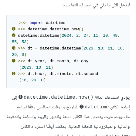
لندخِل الآن ما يلي في الصدفة التفاعلية:
>>>
import
➊
>>>
 datetime
.
datetime
.
now
()
➋
 datetime
.
datetime
(
2024
,
2
,
27
,
11
,
10
,
49
,
55
,
53
)
➌
>>>
 dt 
=
 datetime
.
datetime
(
2023
,
10
,
21
,
16
,
29
,
0
)
➍
>>>
 dt
.
year
,
 dt
.
month
,
 dt
.
day

(
2023
,
10
,
21
)
➎
>>>
 dt
.
hour
,
 dt
.
minute
,
 dt
.
second

(
16
,
29
,
0
)
يؤدي استدعاء الدالة
➊ إلى
datetime.datetime.now()‎
إعادة الكائن
➋ للتاريخ والوقت الحاليين وفقًا لساعة
datetime
حاسوبك، حيث يتضمن هذا الكائن السنة والشهر واليوم والساعة والدقيقة
والثانية والميكروثانية للحظة الحالية. يمكنك أيضًا استرداد الكائن