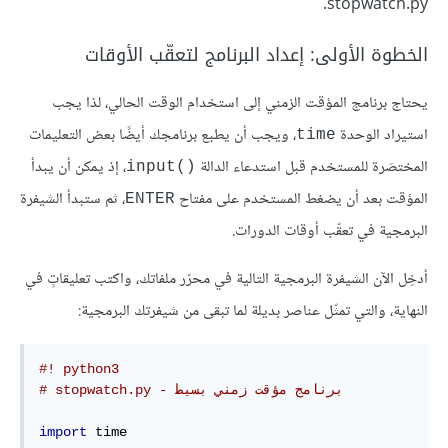
stopwatch.py.
الخطوة الأولى: إعداد البرنامج لتعقّب الأوقات
يحتاج برنامج المؤقت الزمني إلى استخدام الوقت الحالي، لذا يجب
استيراد الوحدة
، ويجب أن يطبع برنامجك أيضًا بعض التعليمات
time
المختصَرة للمستخدم قبل استدعاء الدالة
، إذ يمكن أن يبدأ
input()‎
المؤقت بعد أن يضغط المستخدم على مفتاح
، ثم ستبدأ الشيفرة
ENTER
البرمجية في تعقّب أوقات الدورات.
أدخِل الآن الشيفرة البرمجية التالية في محرّر ملفاتك، واكتب تعليقاتٍ في
النهاية، والتي تمثّل عناصر بديلة لما تبقى من شيفرتك البرمجية:
#! python3
# stopwatch.py - برنامج مؤقت زمني بسيط
import
 time
