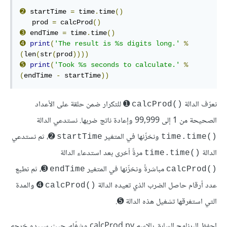
➋
 startTime 
=
 time
.
time
()
   prod 
=
 calcProd
()
➌
 endTime 
=
 time
.
time
()
➍
print
(
'The result is %s digits long.'
%
(
len
(
str
(
prod
))))
➎
print
(
'Took %s seconds to calculate.'
%
(
endTime 
-
 startTime
))
نعرّف الدالة
➊ للتكرار ضمن حلقة على الأعداد
calcProd()‎
الصحيحة من 1 إلى 99,999 وإعادة ناتج ضربها. نستدعي الدالة
ونخزّنها في المتغير
➋، ثم نستدعي
startTime
time.time()‎
الدالة
مرةً أخرى بعد استدعاء الدالة
time.time()‎
مباشرةً ونخزّنها في المتغير
➌، ثم نطبع
endTime
calcProd()‎
عدد أرقام حاصل الضرب الذي تعيده الدالة
➍ والمدة
calcProd()‎
التي استغرقها تشغيل هذه الدالة ➎.
احفظ البرنامج السابق بالاسم calcProd.py وشغّله، حيث سيبدو خرجه