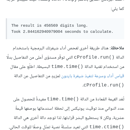
كما يلي:
The result is 456569 digits long.

ملاحظة
: هناك طريقة أخرى لفحص أداء شيفرتك البرمجية باستخدام
الدالة
التي توفّر مستوًى أعلى من التفاصيل بدلًا
cProfile.run()‎
من استخدام تقنية الدالة
البسيطة. اطلّع على مقال
time.time()‎
قياس أداء وسرعة تنفيذ شيفرة بايثون
لمزيدٍ من التفاصيل عن الدالة
.
cProfile.run()‎
تُعَد القيمة المُعادة من الدالة
مفيدةً للحصول على
time.time()‎
عدد الثواني منذ توقيت يونيكس إلى لحظة استدعائها بوصفها قيمةً
عشرية، ولكن لا يستطيع البشر قراءتها، لذا توجد دالة أخرى هي الدالة
التي تعيد سلسلةً نصية تمثّل وصفًا للوقت الحالي.
time.ctime()‎