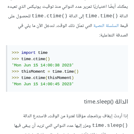
يمكنك أيضًا اختياريًا تمرير عدد الثواني منذ توقيت يونيكس الذي تعيده
الدالة
إلى الدالة
للحصول على
time.ctime()‎
time.time()‎
قيمة
السلسلة النصية
التي تمثّل ذلك الوقت. لندخِل الآن ما يلي في
الصدفة التفاعلية:
>>>
import
>>>
 time
.
ctime
()
'Mon Jun 15 14:00:38 2023'
>>>
 thisMoment 
=
 time
.
time
()
>>>
 time
.
ctime
(
thisMoment
)
'Mon Jun 15 14:00:45 2023'
الدالة time.sleep()‎
إذا أردتَ إيقاف برنامجك مؤقتًا لفترة من الوقت، فاستدعِ الدالة
ومرّر إليها عدد الثواني التي تريد أن يبقى فيها
time.sleep()‎