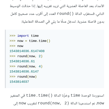
الأعداد بعد الفاصلة العشرية التي تريد تقريبه إليها. إذا حذفتَ الوسيط
الثاني، فستقرّب الدالة ‎
‎ العدد إلى أقرب عدد صحيح كامل
round()
بدون فاصلة عشرية. لندخِل مثلًا ما يلي في الصدفة التفاعلية:
>>>
import
>>>
 now 
=
 time
.
time
()
>>>
1543814036.6147408
>>>
 round
(
now
,
2
)
1543814036.61
>>>
 round
(
now
,
4
)
1543814036.6147
>>>
 round
(
now
)
1543814037
استوردنا الوحدة
وخزّنا الدالة
في المتغير
time.time()‎
time
، ثم استدعينا الدالة
لتقريب
إلى
now
round(now, 2)‎
now