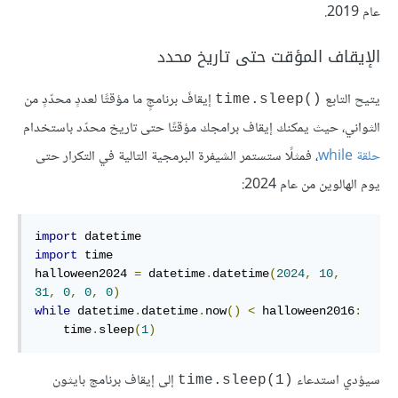
عام 2019.
الإيقاف المؤقت حتى تاريخ محدد
يتيح التابع
إيقافَ برنامجٍ ما مؤقتًا لعددٍ محدّدٍ من
time.sleep()‎
الثواني، حيث يمكنك إيقاف برامجك مؤقتًا حتى تاريخ محدّد باستخدام
حلقة while
، فمثلًا ستستمر الشيفرة البرمجية التالية في التكرار حتى
يوم الهالوين من عام 2024:
import
import
 time

halloween2024 
=
 datetime
.
datetime
(
2024
,
10
,
31
,
0
,
0
,
0
)
while
 datetime
.
datetime
.
now
()
<
 halloween2016
:
    time
.
sleep
(
1
)
سيؤدي استدعاء
إلى إيقاف برنامج بايثون
time.sleep(1)‎