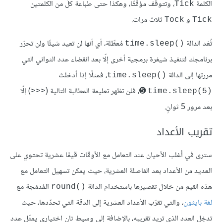
الكلمة
، وتتوقف مؤقتًا، وهكذا حتى طباعة كلٍّ من الكلمتين
Tick
و
ثلاث مرات.
Tock
Tick
تُعَد الدالة
مُعطِّلة، أي أنها لن تعيد شيئًا ولن تحرّر
time.sleep()‎
برنامجك لتنفيذ شيفرة برمجية أخرى إلّا بعد انقضاء عدد الثواني التي
مررتها إلى الدالة
، فمثلًا إذا أدخلتَ
time.sleep()‎
➎، فلن تظهر تعليمة المطالبة التالية (‎
‎) إلّا
>>>
time.sleep(5)‎
بعد مرور 5 ثوانٍ.
تقريب الأعداد
سترى في أغلب الأحيان عند التعامل مع الأوقات قيمًا عشرية تحتوي على
العديد من الأعداد بعد الفاصلة العشرية، حيث يمكن تسهيل التعامل مع
هذه القيم من خلال تقصيرها باستخدام الدالة ‎
round()
لغة بايثون
، والتي تقرّب الأعداد العشرية إلى الدقة التي تحدّدها، حيث
تدخِل العدد الذي تريد تقريبه، بالإضافة إلى وسيط ثانٍ اختياري يمثّل عدد