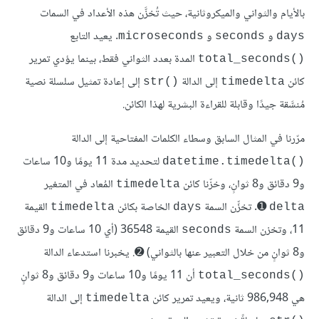
بالأيام والثواني والميكروثانية، حيث تُخزَّن هذه الأعداد في السمات
و
و
. يعيد التابع
microseconds
seconds
days
المدة بعدد الثواني فقط، بينما يؤدي تمرير
total_seconds()‎
كائن
إلى الدالة
إلى إعادة تمثيل سلسلة نصية
str()‎
timedelta
مُنسَّقة جيدًا وقابلة للقراءة البشرية لهذا الكائن.
مرّرنا في المثال السابق وسطاء الكلمات المفتاحية إلى الدالة
لتحديد مدة 11 يومًا و10 ساعات
datetime.timedelta()‎
و9 دقائق و8 ثوانٍ، وخزّنا كائن
المُعاد في المتغير
timedelta
➊. تخزِّن السمة
الخاصة بكائن
القيمة
timedelta
days
delta
11، وتخزن السمة
القيمة 36548 (أي 10 ساعات و9 دقائق
seconds
و8 ثوانٍ من خلال التعبير عنها بالثواني) ➋. يخبرنا استدعاء الدالة
أن 11 يومًا و10 ساعات و9 دقائق و8 ثوانٍ
total_seconds()‎
هي 986,948 ثانية، ويعيد تمرير كائن
إلى الدالة
timedelta