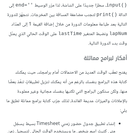
، سطرًا جديدًا على الشاشة، لذا مرّر الوسيط
إلى
end=''‎
input()‎
الدالة
لتجنب مضاعفة المسافة بين المخرجات. نتجهّز للدورة
print()‎
التالية بعد طباعة معلومات الدورة من خلال إضافة القيمة 1 إلى العدّاد
ونضبط المتغير
على الوقت الحالي الذي يمثّل
lastTime
lapNum
وقت بدء الدورة التالية.
أفكار لبرامج مماثلة
يفتح تعقّب الوقت العديدَ من الاحتمالات أمام برامجك، حيث يمكنك
كتابة هذه البرامج بنفسك بالرغم من أنه يمكنك تنزيل تطبيقاتٍ تنفّذ بعضًا
منها، ولكن ستكون البرامج التي تكتبها بنفسك مجانية وغير مملوءة
بالإعلانات والميزات عديمة الفائدة، لذلك جرّب كتابة برامج مماثلة تطبّق ما
يلي:
إنشاء تطبيق جدول حضور زمني Timesheet بسيط يسجّل
متى كتبتَ اسم شخصٍ ما ويستخدم الوقت الحالي لتسجيل زمن