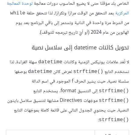
الخاص بك مؤقتًا حتى لا يضيع الحاسوب دورات معالجة
لوحدة المعالجة
المركزية
بعد التحقق من الوقت مرارًا وتكرارًا، لذا تتحقق حلقة
while
من الشرط مرة واحدة في الثانية وتستمر إلى باقي البرنامج بعد يوم
الهالوين من عام 2024 (أو أيّ تاريخ تبرمجه للتوقف).
تحويل كائنات datetime إلى سلاسل نصية
لا تُعَد علامات يونيكس الزمنية وكائنات
سهلة القراءة، لذا
datetime
نستخدم التابع
لعرض كائن
بوصفها
datetime
strftime()‎
سلسلة نصية، حيث يشير الحرف f الموجود في اسم الدالة
إلى التنسيق format. يستخدم التابع
strftime()‎
موجّهات Directives مشابهة لتنسيق سلاسل بايثون
strftime()‎
النصية، حيث يحتوي الجدول التالي على قائمة كاملة بموجّهات التابع
:
strftime()‎