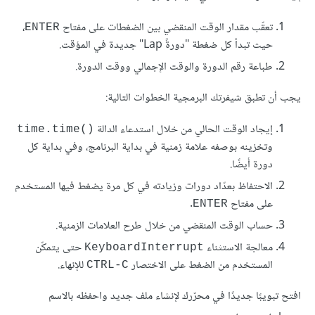
تعقّب مقدار الوقت المنقضي بين الضغطات على مفتاح
،
ENTER
حيث تبدأ كل ضغطة "دورةً Lap" جديدة في المؤقت.
طباعة رقم الدورة والوقت الإجمالي ووقت الدورة.
يجب أن تطبق شيفرتك البرمجية الخطوات التالية:
إيجاد الوقت الحالي من خلال استدعاء الدالة
time.time()‎
وتخزينه بوصفه علامة زمنية في بداية البرنامج، وفي بداية كل
دورة أيضًا.
الاحتفاظ بعدّاد دورات وزيادته في كل مرة يضغط فيها المستخدم
على مفتاح
.
ENTER
حساب الوقت المنقضي من خلال طرح العلامات الزمنية.
معالجة الاستثناء
حتى يتمكّن
KeyboardInterrupt
المستخدم من الضغط على الاختصار
للإنهاء.
CTRL-C
افتح تبويبًا جديدًا في محرّرك لإنشاء ملف جديد واحفظه بالاسم