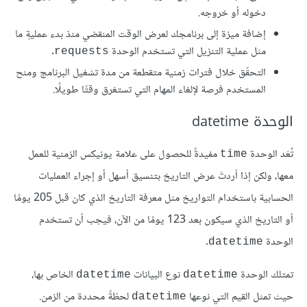
دخوله أو خروجه.
إضافة ميزة إلى برنامجك لعرض الوقت المنقضي منذ بدء عمليةٍ ما
مثل عملية التنزيل التي تستخدم الوحدة
.
requests
التحقّق خلال فترات زمنية متقطعة من مدة تشغيل البرنامج ومنح
المستخدم فرصة لإلغاء المهام التي تستغرق وقتًا طويلًا.
الوحدة datetime
تُعَد الوحدة
مفيدةً للحصول على علامة يونيكس الزمنية للعمل
time
معها، ولكن إذا أردتَ عرض التاريخ بتنسيق أسهل أو إجراء العمليات
الحسابية باستخدام التواريخ مثل معرفة التاريخ الذي كان قبل 205 يومًا
أو التاريخ الذي سيكون بعد 123 يومًا من الآن، فيجب أن تستخدم
الوحدة
.
datetime
تمتلك الوحدة
نوع البيانات
الخاص بها،
datetime
datetime
حيث تمثل القيم التي نوعها
لحظةً محددة من الزمن.
datetime