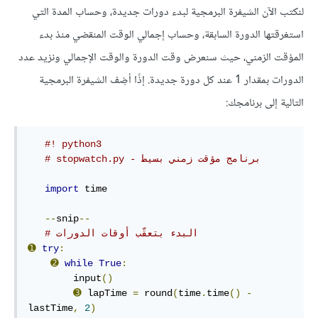
لنكتب الآن الشيفرة البرمجية لبدء دورات جديدة، وحساب المدة التي
استغرقتها الدورة السابقة، وحساب إجمالي الوقت المنقضي منذ بدء
المؤقت الزمني، حيث سنعرض وقت الدورة والوقت الإجمالي ونزيد عدد
الدورات بمقدار 1 عند كل دورة جديدة. إذًا أضِف الشيفرة البرمجية
التالية إلى برنامجك:
#! python3
# stopwatch.py - برنامج مؤقت زمني بسيط
import
 time

--
snip
--
# البدء بتعقّب أوقات الدورات
➊
try
:
➋
while
True
:
        input
()
➌
 lapTime 
=
 round
(
time
.
time
()
-
lastTime
,
2
)