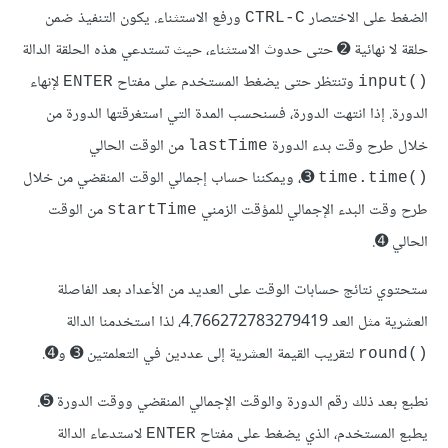
الضغط على الاختصار
ورفع الاستثناء. يكون التنفيذ ضمن
CTRL-C
حلقة لا نهائية ➋ حتى حدوث الاستثناء، حيث تستدعي هذه الحلقة الدالة
وتنتظر حتى يضغط المستخدم على مفتاح
لإنهاء
ENTER
input()‎
الدورة. إذا انتهت الدورة، فسنحسب المدة التي استغرقتها الدورة من
خلال طرح وقت بدء الدورة
من الوقت الحالي
lastTime
➌، ويمكننا حساب إجمالي الوقت المنقضي من خلال
time.time()‎
طرح وقت البدء الإجمالي للمؤقت الزمني
من الوقت
startTime
الحالي ➍.
ستحتوي نتائج حسابات الوقت على العديد من الأعداد بعد الفاصلة
العشرية مثل العد 4.766272783279419، لذا استخدمنا الدالة
لتقريب القيمة العشرية إلى عددين في التعلمتين ➌ و➍.
round()‎
نطبع بعد ذلك رقم الدورة والوقت الإجمالي المنقضي ووقت الدورة ➎.
يطبع المستخدم، الذي يضغط على مفتاح
لاستدعاء الدالة
ENTER