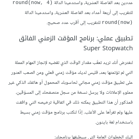
عددين بعد الفاصلة العشرية، واستدعينا الدالة
round(now, 4)‎
للتقريب إلى أربعة أعداد بعد الفاصلة العشرية، واستدعينا الدالة
للتقريب إلى أقرب عدد صحيح.
round(now)‎
تطبيق عملي: برنامج المؤقت الزمني الفائق
Super Stopwatch
لنفترض أنك تريد تعقّب مقدار الوقت الذي تقضيه لإنجاز المهام المملة
التي لم تؤتمتها بعد، فليس لديك مؤقت زمني فعلي ومن الصعب العثور
على تطبيق مؤقت زمني مجاني لحاسوبك المحمول أو هاتفك الذكي غير
مملوءٍ الإعلانات ولا يرسل نسخة من سجل متصفحك إلى المسوّقين،
فمذكور أن هذا التطبيق يمكنه ذلك في اتفاقية ترخيصه التي وافقت
عليها ولم تقرأها على الأغلب. إذًا لنكتب برنامج مؤقت زمني بسيط
باستخدام لغة بايثون.
إليك الخطوات العامة التي سيطبقها برنامجك: