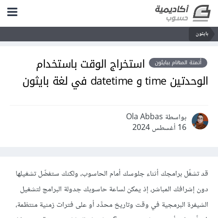
بايثون
استخراج الوقت باستخدام
أتمتة المهام ببايثون
الوحدتين time و datetime في لغة بايثون
بواسطة Ola Abbas
16 أغسطس 2024
قد تشغّل برامجك أثناء جلوسك أمام الحاسوب، ولكنك ستفضّل تشغيلها
دون إشرافك المباشر، إذ يمكن لساعة حاسوبك جدولة البرامج لتشغيل
الشيفرة البرمجية في وقت وتاريخ محدَّد أو على فترات زمنية منتظمة،