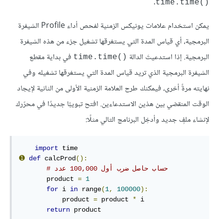
.
time.time()‎
يمكن استخدام علامات يونيكس الزمنية لفحص أداء Profile الشيفرة
البرمجية، أي قياس المدة التي يستغرقها تشغيل جزء من هذه الشيفرة
البرمجية. إذا استدعيتَ الدالة
في بداية مقطع
time.time()‎
الشيفرة البرمجية الذي تريد قياس المدة التي يستغرقها تشغيله وفي
نهايته مرةً أخرى، فيمكنك طرح العلامة الزمنية الأولى من الثانية لإيجاد
الوقت المنقضي بين هذين الاستدعاءين. افتح تبويبًا جديدًا في محرّرك
لإنشاء ملفٍ جديد وأدخِل البرنامج التالي مثلًا:
import
➊
def
 calcProd
():
# حساب حاصل ضرب أول 100,000 عدد
       product 
=
1
for
 i 
in
 range
(
1
,
100000
):
           product 
=
 product 
*
 i

return
 product
