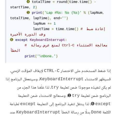
➍
 totalTime 
=
 round
(
time
.
time
()
-
startTime
,
2
)
➎
print
(
'Lap #%s: %s (%s)'
%
(
lapNum
,
totalTime
,
 lapTime
),
 end
=
''
)
           lapNum 
+=
1
# إعادة ضبط 
()
time
.
 time
=
           lastTime 
وقت الدورة الأخيرة
➏
except
KeyboardInterrupt
:
# معالجة الاستثناء‫ Ctrl-C لمنع عرض رسالة 
الخطأ
print
(
'\nDone.'
)
إذا ضغط المستخدم على الاختصار
لإيقاف المؤقت الزمني،
CTRL-C
فسيظهر الاستثناء
، وسيتعطل البرنامج إذا
KeyboardInterrupt
لم يكن تنفيذه موجودًا ضمن تعليمة
، لذا غلّفنا هذا الجزء من
try
البرنامج ضمن تعليمة
➊، وسنعالج الاستثناء ضمن التعليمة
try
➏، لذا ينتقل تنفيذ البرنامج إلى التعليمة
لطباعة
except
except
الكلمة
بدلًا من رسالة الخطأ
عند
KeyboardInterrupt
Done