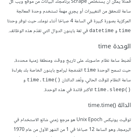
فمثلًا يمكن أن يستخلص Scrape برنامجك البيانات من موقع ويب كل
ساعة للتحقق من التغييرات أو يجري مهمةً تستخدم وحدة المعالجة
المركزية بصورة كبيرة في الساعة 4 صباحًا أثناء نومك، حيث توفر وحدتا
و
في لغة بايثون الدوال التي تقدّم هذه الوظائف.
datetime
time
الوحدة time
تُضبَط ساعة نظام حاسوبك على تاريخٍ ووقت ومنطقة زمنية محددة،
حيث تسمح الوحدة
المُدمَجة لبرامج بايثون الخاصة بك بقراءة
time
ساعة النظام للوقت الحالي، وتُعَد الدالتان
و
time.time()‎
الأكثر فائدة في هذه الوحدة.
time.sleep()‎
الدالة time.time()‎
توقيت يونيكس Unix Epoch هو مرجع زمني شائع الاستخدام في
البرمجة، وهو الساعة 12 صباحًا في 1 من الشهر الأول من عام 1970