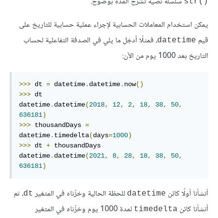
سلسلةً نصية تشرح المدة بوضوح.
str()‎
يمكن استخدام المعاملات الحسابية لإجراء عملية حسابية للتاريخ على
قيم
، فمثلًا أدخِل ما يلي في الصدفة التفاعلية لحساب
datetime
التاريخ بعد 1000 يوم من الآن:
>>>
 dt 
=
 datetime
.
datetime
.
now
()
>>>
 dt

datetime
.
datetime
(
2018
,
12
,
2
,
18
,
38
,
50
,
636181
)
>>>
 thousandDays 
=
datetime
.
timedelta
(
days
=
1000
)
>>>
 dt 
+
 thousandDays

datetime
.
datetime
(
2021
,
8
,
28
,
18
,
38
,
50
,
636181
)
أنشأنا أولًا كائن
للحظة الحالية وخزّناه في المتغير
، ثم
dt
datetime
أنشأنا كائن
لمدة 1000 يوم وخزّناه في المتغير
timedelta