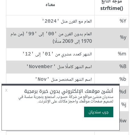
موجّه التابع
معناه
strftime()‎
‎%Y
العام مع القرن مثل
'2024'
العام بدون القرن من
إلى
(من عام
'99'
'00'
‎%y
1970 إلى 2069 مثلًا)
‎%m
الشهر كعدد عشري من
إلى
'12'
'01'
‎%B
اسم الشهر كاملًا مثل
'November'
‎%b
اسم الشهر المختصر مثل
'Nov'
‎%d
يوم من الشهر من
إلى
'31'
'01'
‎%j
يوم من السنة من
إلى
'366'
'001'
يوم من الأسبوع من
(الأحد) إلى
'6'
'0'
‎%w
(السبت)