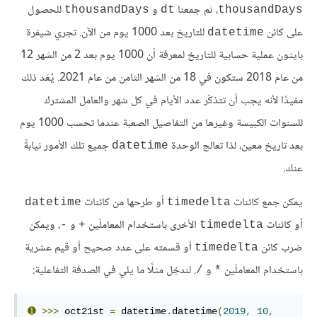
، ثم جمعنا
و
للحصول
thousandDays
dt
thousandDays
على كائن
للتاريخ بعد 1000 يوم من الآن. تجري شيفرة
datetime
بايثون عملية حسابية للتاريخ لمعرفة أن 1000 يوم بعد 2 من الشهر 12
من عام 2018 ستكون في 18 من الشهر الثامن من عام 2021. يُعَد ذلك
مفيدًا لأنه يجب أن تتذكّر عدد الأيام في كل شهر والعامل المشترك
للسنوات الكبيسة وغيرها من التفاصيل الصعبة عندما تحسب 1000 يوم
بعد تاريخ معين، لذا تعالج الوحدة
جميع تلك الأمور نيابةً
datetime
عنك.
يمكن جمع كائنات
أو طرحها من كائنات
datetime
timedelta
أو كائنات
الأخرى باستخدام المعاملَين
و
، ويمكن
-
+
timedelta
ضرب كائن
أو قسمته على عدد صحيح أو قيم عشرية
timedelta
باستخدام المعاملَين
و
. لندخِل مثلًا ما يلي في الصدفة التفاعلية:
/
*
➊
>>>
 oct21st 
=
 datetime
.
datetime
(
2019
,
10
,