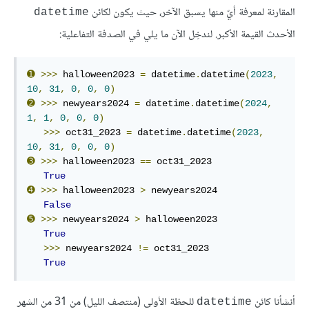
المقارنة لمعرفة أيّ منها يسبق الآخر، حيث يكون لكائن
datetime
الأحدث القيمة الأكبر. لندخِل الآن ما يلي في الصدفة التفاعلية:
➊
>>>
 halloween2023 
=
 datetime
.
datetime
(
2023
,
10
,
31
,
0
,
0
,
0
)
➋
>>>
 newyears2024 
=
 datetime
.
datetime
(
2024
,
1
,
1
,
0
,
0
,
0
)
>>>
 oct31_2023 
=
 datetime
.
datetime
(
2023
,
10
,
31
,
0
,
0
,
0
)
➌
>>>
 halloween2023 
==
 oct31_2023

True
➍
>>>
 halloween2023 
>
 newyears2024

False
➎
>>>
 newyears2024 
>
 halloween2023

True
>>>
 newyears2024 
!=
 oct31_2023

True
أنشأنا كائن
للحظة الأولى (منتصف الليل) من 31 من الشهر
datetime