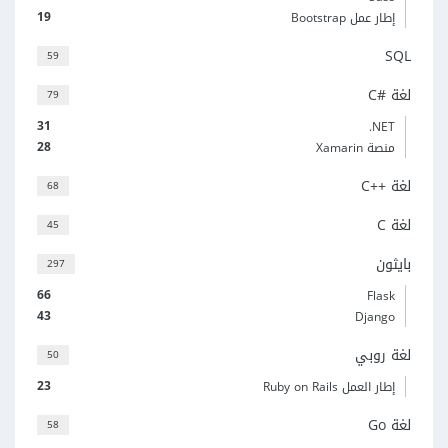
19
إطار عمل Bootstrap
SQL
59
لغة C#‎
79
31
‎.NET
28
منصة Xamarin
لغة C++‎
68
لغة C
45
بايثون
297
66
Flask
43
Django
لغة روبي
50
23
إطار العمل Ruby on Rails
لغة Go
58