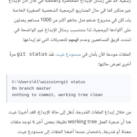
رسمية. قد تفي رسائل الإيداع المختصرة والغامضة في حال كان الإيداع
غير متكرر كما في حال المشاريع البرمجية الشخصية الصغيرة الخاصة
بك، لكن في مشروع ضخم مثل جانغو أكثر من 1000 مساهم يعدلون
على أكوادها البرمجية، لذا ستتسبب رسائل الإيداع غير الواضحة في
تشتت فريق المساهمين وعدم فهمهم للتعديلات التي تم إيداعها.
الملفات مودعة الآن بأمان في
مستودع غيت
. نفّذ
مرةً
git status
أخرى لعرض حالتها:
C:\Users\Al\wizcoin>git status

On branch master

من خلال إيداع الملفات المُدرجة، تُنقل إلى حالة الإيداع، فقد أخبرنا غيت
هنا أن شجرة العمل working tree نظيفة؛ بمعنى آخر، لا توجد ملفات
معدلة أو مُدرجة. باختصار، عندما أضفنا الملفات إلى مستودع غيت،