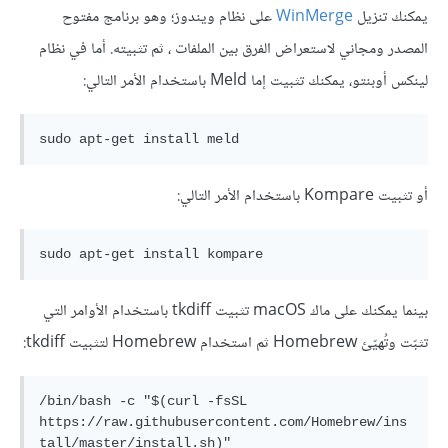
يمكنك تنزيل
WinMerge
على نظام ويندوز؛ وهو برنامج مفتوح
المصدر ومجاني لاستعراض الفرق بين الملفات ، ثم تثبيته. أما في نظام
لينكس أوبنتو، يمكنك تثبيت إما Meld باستخدام الأمر التالي:
أو تثبيت Kompare باستخدام الأمر التالي:
بينما يمكنك على ماك macOS تثبيت tkdiff باستخدام الأوامر التي
تثبّت وتُهيّئ Homebrew ثم استخدام Homebrew لتثبيت tkdiff:
/bin/bash -c "$(curl -fsSL 
https://raw.githubusercontent.com/Homebrew/ins
tall/master/install.sh)"
