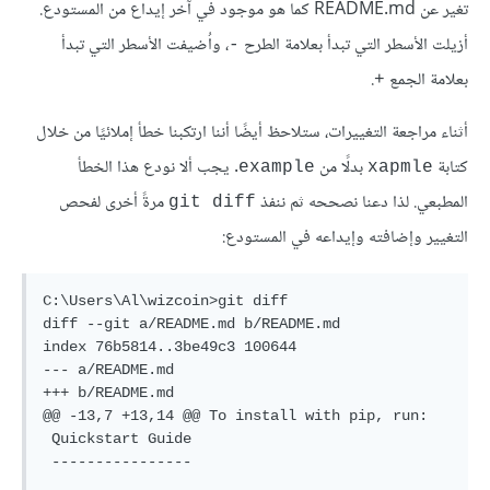
تغير عن README.md كما هو موجود في آخر إيداع من المستودع.
أزيلت الأسطر التي تبدأ بعلامة الطرح
، واُضيفت الأسطر التي تبدأ
-
بعلامة الجمع
.
+
أثناء مراجعة التغييرات، ستلاحظ أيضًا أننا ارتكبنا خطأ إملائيًا من خلال
كتابة
بدلًا من
. يجب ألا نودع هذا الخطأ
example
xapmle
المطبعي. لذا دعنا نصححه ثم ننفذ
مرةً أخرى لفحص
git diff
التغيير وإضافته وإيداعه في المستودع:
C:\Users\Al\wizcoin>git diff

diff --git a/README.md b/README.md

index 76b5814..3be49c3 100644

--- a/README.md

+++ b/README.md

@@ -13,7 +13,14 @@ To install with pip, run:

 Quickstart Guide

 ----------------
