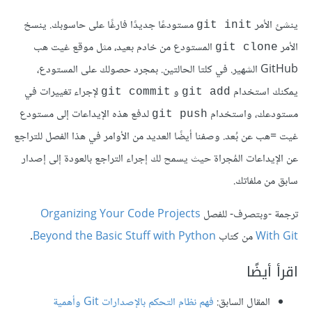
ينشئ الأمر
مستودعًا جديدًا فارغًا على حاسوبك. ينسخ
git init
الأمر
المستودع من خادم بعيد، مثل موقع غيت هب
git clone
GitHub الشهير. في كلتا الحالتين. بمجرد حصولك على المستودع،
يمكنك استخدام
و
لإجراء تغييرات في
git commit
git add
مستودعك، واستخدام
لدفع هذه الإيداعات إلى مستودع
git push
غيت =هب عن بُعد. وصفنا أيضًا العديد من الأوامر في هذا الفصل للتراجع
عن الإيداعات المُجراة حيث يسمح لك إجراء التراجع بالعودة إلى إصدار
سابق من ملفاتك.
ترجمة -وبتصرف- للفصل
Organizing Your Code Projects
With Git
من كتاب
Beyond the Basic Stuff with Python
.
اقرأ أيضًا
المقال السابق:
فهم نظام التحكم بالإصدارات Git وأهمية