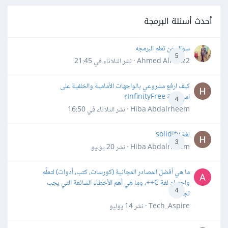
أحدث أسئلة البرمجة
سؤال عن تعلم البرمجه
5
Ahmed Alhafiz2 · نشر
الثلاثاء في 21:45
كيف ارفع مشروعي بالواجهات الأمامية والخلفية على
استضافة InfinityFree؟
4
Hiba Abdalrheem · نشر
الثلاثاء في 16:50
لغة solidity
3
Hiba Abdalrheem · نشر
20 يوليو
ما هي أفضل المصادر المجانية (كورسات، كتب، أدوات) لتعلّم
واحترام لغة C++، وما هي أهم الأخطاء الشائعة التي يجب
4
تجنبها؟
Tech_Aspire · نشر
14 يوليو