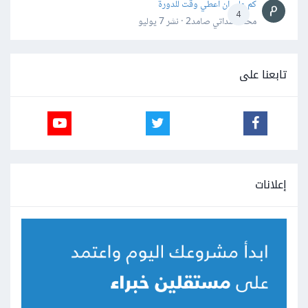
كم علي ان اعطي وقت للدورة
4
محمد سداتي صامد2 · نشر
7 يوليو
تابعنا على
إعلانات