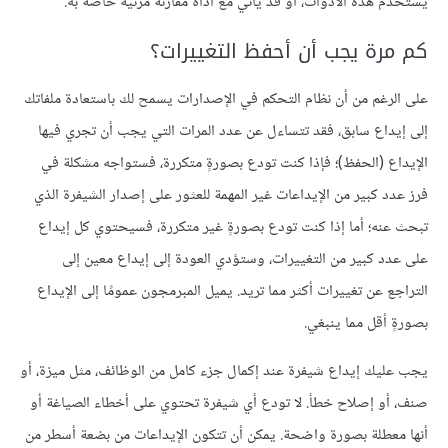
يستخدم هذه الأدوات، أو قد يأتي مع أداة مقارنة مرئية خاصة به.
كم مرة يجب أن أحفظ التغييرات؟
على الرغم من أن نظام التحكم في الإصدارات يسمح لك باستعادة ملفاتك
إلى إيداع سابق، فقد تتساءل عن عدد المرات التي يجب أن تجري فيها
الإيداع (الحفظ)؛ فإذا كنت تودع بصورةٍ متكررة، فستواجه مشكلة في
فرز عدد كبير من الإيداعات غير المهمة للعثور على إصدار الشيفرة الذي
تبحث عنه؛ أما إذا كنت تودع بصورةٍ غير متكررة، فسيحتوي كل إيداع
على عدد كبير من التغييرات، وستؤدي العودة إلى إيداع معين إلى
التراجع عن تغييرات أكثر مما تريد. يميل المبرمجون عمومًا إلى الإيداع
بصورةٍ أقل مما ينبغي.
يجب عليك إيداع شيفرة عند إكمال جزء كامل من الوظائف، مثل ميزة، أو
صنف، أو إصلاح خطأ. لا تودع أي شيفرة تحتوي على أخطاء الصياغة أو
أنها معطلة بصورة واضحة. يمكن أن تتكون الإيداعات من بضعة أسطر من