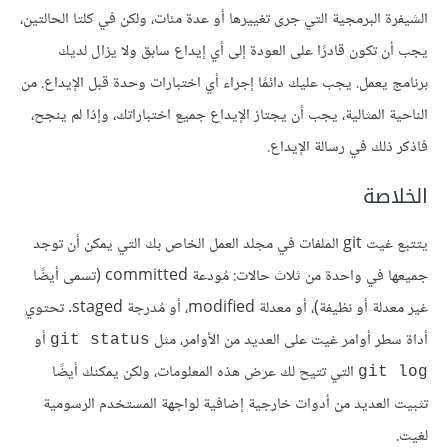
الشيفرة البرمجية التي جرى تغييرها أو عدة مئات، ولكن في كلتا الحالتين،
يجب أن تكون قادرًا على العودة إلى أي إيداع سابق ولا يزال لديك
برنامج يعمل. يجب عليك دائمًا إجراء أي اختبارات وحدة قبل الإيداع. من
الناحية المثالية، يجب أن يجتاز الإيداع جميع اختباراتك، وإذا لم ينجح،
فاذكر ذلك في رسالة الإيداع.
الخلاصة
يتتبع غيت git الملفات في مجلد العمل الخاص بك التي يمكن أن توجد
جميعها في واحدة من ثلاث حالات: مُودعة committed (تسمى أيضًا
غير معدلة أو نظيفة)، أو معدلة modified، أو مُدرجة staged. تحتوي
أداة سطر أوامر غيت على العديد من الأوامر، مثل
أو
git status
التي تتيح لك عرض هذه المعلومات، ولكن يمكنك أيضًا
git log
تثبيت العديد من أدوات خارجية إضافية لواجهة المستخدم الرسومية
لغيت.