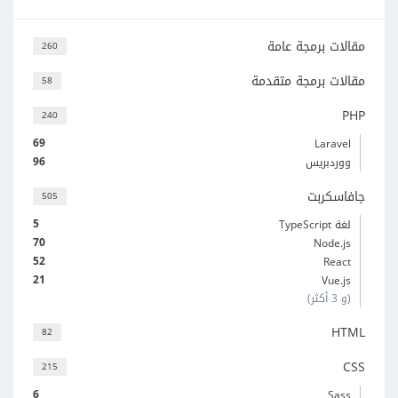
مقالات برمجة عامة
260
مقالات برمجة متقدمة
58
PHP
240
69
Laravel
96
ووردبريس
جافاسكربت
505
5
لغة TypeScript
70
Node.js
52
React
21
Vue.js
(و 3 أكثر)
HTML
82
CSS
215
6
Sass