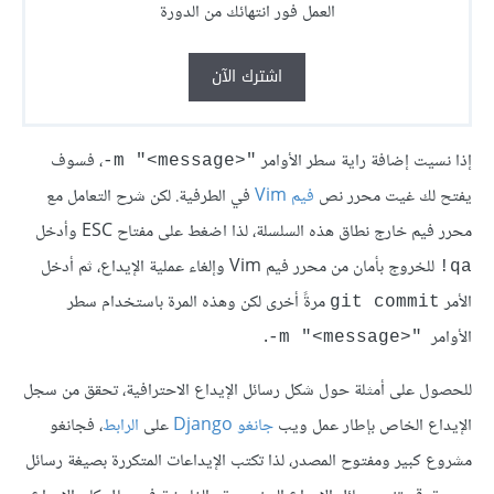
العمل فور انتهائك من الدورة
اشترك الآن
إذا نسيت إضافة راية سطر الأوامر
، فسوف
‎-m "<message>‎‎‎"‎
يفتح لك غيت محرر نص
فيم Vim
في الطرفية. لكن شرح التعامل مع
محرر فيم خارج نطاق هذه السلسلة، لذا اضغط على مفتاح ESC وأدخل
للخروج بأمان من محرر فيم Vim وإلغاء عملية الإيداع، ثم أدخل
‎!‎qa
الأمر
مرةً أخرى لكن وهذه المرة باستخدام سطر
git commit
الأوامر
.
‎-m "<message>"‎‎‎‎
للحصول على أمثلة حول شكل رسائل الإيداع الاحترافية، تحقق من سجل
الإيداع الخاص بإطار عمل ويب
جانغو Django
على
الرابط
، فجانغو
مشروع كبير ومفتوح المصدر، لذا تكتب الإيداعات المتكررة بصيغة رسائل