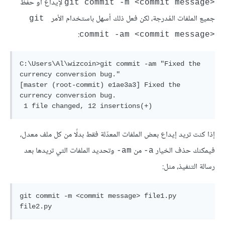
لإيداع أو حفظ
git commit -m <commit message>‎‎‎‎
جميع الملفات المُدرجة، لكن فعل ذلك أسهل باستخدام الأمر
git 
:
commit -am <commit message>‎‎‎‎
C:\Users\Al\wizcoin>‎‎‎git commit -am "Fixed the 
currency conversion bug."

[master (root-commit) e1ae3a3] Fixed the 
currency conversion bug.

إذا كنت تريد إيداع بعض الملفات المعدّلة فقط بدلًا من كل ملف معدل،
فيمكنك حذف الخيار
من
وتحديد الملفات التي تريدها بعد
‎-am
‎-a
رسالة التنفيذ، مثل:
git commit -m <commit message>‎‎‎ file1.py 