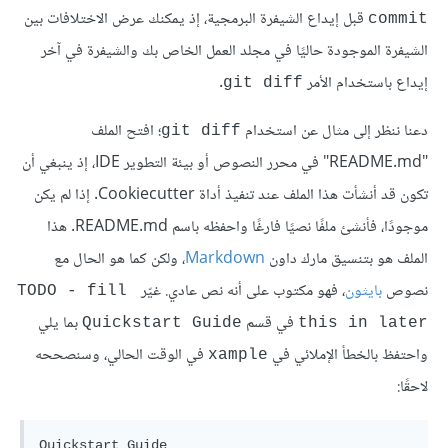
قبل إيداع الشيفرة البرمجية، إذ يمكنك عرض الاختلافات بين
commit
الشيفرة الموجودة حاليًا في مجلد العمل الخاص بك والشيفرة في آخر
إيداع باستخدام الأمر
.
git diff
دعنا ننظر إلى مثال عن استخدام
؛ افتح الملف
git diff
"README.md" في محرر النصوص أو بيئة التطوير IDE، إذ ينبغي أن
تكون قد أنشأت هذا الملف عند تنفيذ أداة Cookiecutter. إذا لم يكن
موجودًا، فأنشئ ملفًا نصيًا فارغًا واحفظه باسم README.md. هذا
الملف هو بتنسيق مارك داون
Markdown
، ولكن كما هو الحال مع
نصوص
بايثون
، فهو مكتوب على أنه نص عادي. غيّر
TODO - fill 
في قسم
بما يلي
Quickstart Guide
this in later
واحتفظ بالخطأ الإملائي في
في الوقت الحالي، وسنصححه
xample
لاحقًا:
Quickstart Guide
