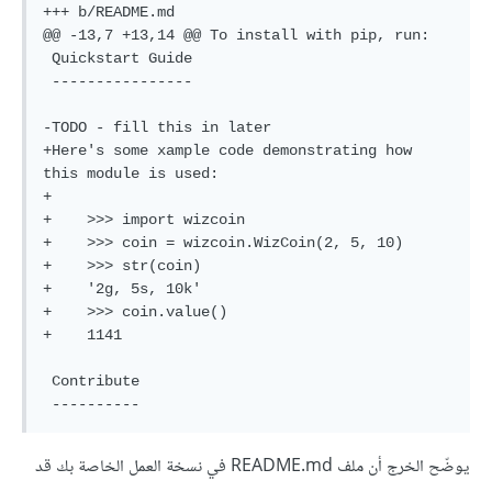
+++ b/README.md

@@ -13,7 +13,14 @@ To install with pip, run:

 Quickstart Guide

 ----------------

-TODO - fill this in later

+Here's some xample code demonstrating how 
this module is used:

+

+    >>> import wizcoin

+    >>> coin = wizcoin.WizCoin(2, 5, 10)

+    >>> str(coin)

+    '2g, 5s, 10k'

+    >>> coin.value()

+    1141

 Contribute

يوضّح الخرج أن ملف README.md في نسخة العمل الخاصة بك قد