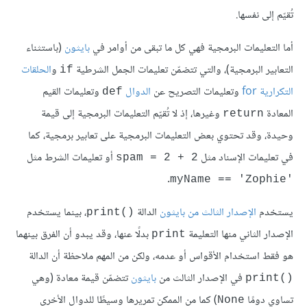
تُقيّم إلى نفسها.
أما التعليمات البرمجية فهي كل ما تبقى من أوامر في
بايثون
(باستثناء
التعابير البرمجية)، والتي تتضمّن تعليمات الجمل الشرطية
و
الحلقات
if
التكرارية for
وتعليمات التصريح عن
الدوال
وتعليمات القيم
def
المعادة
وغيرها، إذ لا تُقيّم التعليمات البرمجية إلى قيمة
return
وحيدة، وقد تحتوي بعض التعليمات البرمجية على تعابير برمجية، كما
في تعليمات الإسناد مثل
أو تعليمات الشرط مثل
spam = 2 + 2
.
'myName == 'Zophie
يستخدم
الإصدار الثالث من بايثون
الدالة
، بينما يستخدم
()print
الإصدار الثاني منها التعليمة
بدلًا عنها، وقد يبدو أن الفرق بينهما
print
هو فقط استخدام الأقواس أو عدمه، ولكن من المهم ملاحظة أن الدالة
في الإصدار الثالث من
بايثون
تتضمّن قيمة معادة (وهي
()print
تساوي دومًا
) كما من الممكن تمريرها وسيطًا للدوال الأخرى
None