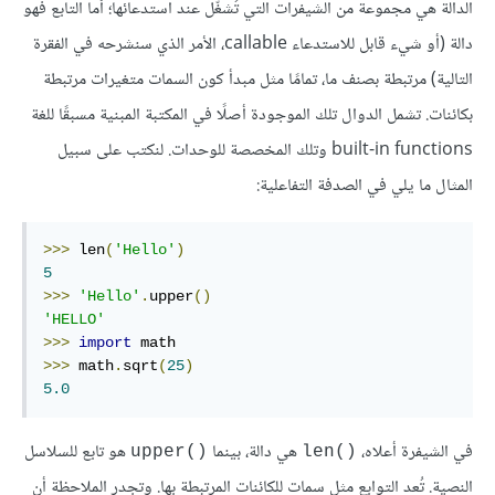
الدالة هي مجموعة من الشيفرات التي تُشغَّل عند استدعائها؛ أما التابع فهو
دالة (أو شيء قابل للاستدعاء callable، الأمر الذي سنشرحه في الفقرة
التالية) مرتبطة بصنف ما، تمامًا مثل مبدأ كون السمات متغيرات مرتبطة
بكائنات. تشمل الدوال تلك الموجودة أصلًا في المكتبة المبنية مسبقًا للغة
built-in functions وتلك المخصصة للوحدات. لنكتب على سبيل
المثال ما يلي في الصدفة التفاعلية:
>>>
 len
(
'Hello'
)
5
>>>
'Hello'
.
upper
()
'HELLO'
>>>
import
>>>
 math
.
sqrt
(
25
)
5.0
في الشيفرة أعلاه،
هي دالة، بينما
هو تابع للسلاسل
()upper
()len
النصية. تُعد التوابع مثل سمات للكائنات المرتبطة بها. وتجدر الملاحظة أن