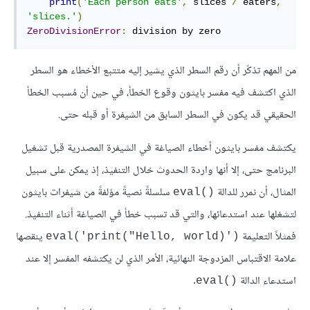
print
(
'Each person eats'
,
 slices 
/
 eaters
,
'slices.'
)
ZeroDivisionError
:
 division by zero
من المهم تذكّر أن رقم السطر الذي يشير إليه متتبع الأخطاء هو السطر
الذي اكتشف فيه مفسر بايثون وقوع الخطأ، في حين أن مُسبب الخطأ
الحقيقي قد يكون في السطر السابق من الشيفرة أو قبله حتى.
يكتشف مفسر بايثون أخطاء الصياغة في الشيفرة المصدرية قبل تشغيل
البرنامج حتى، إلا أنها واردة الحدوث خلال التنفيذ، إذ يمكن على سبيل
المثال، أن نمرر للدالة
سلسلةً نصيةً مؤلفةً من شيفرات بايثون
()eval
لتشغلها عند استدعائها، والتي قد تسبب خطأ في الصياغة أثناء التنفيذ.
فمثلاً التعليمة
ينقصها
('(eval('print("Hello, world
علامة الاقتباس المزدوجة النهائية، الأمر الذي لن يكتشفه المفسر إلا عند
استدعاء الدالة
.
()eval