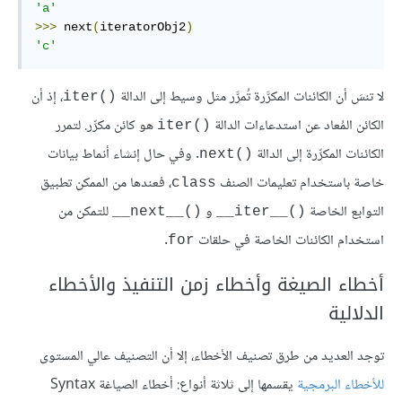
'a'
>>>
 next
(
iteratorObj2
)
'c'
لا تنسَ أن الكائنات المكرَّرة تُمرَّر مثل وسيط إلى الدالة
، إذ أن
()iter
الكائن المُعاد عن استدعاءات الدالة
هو كائن مكرِّر. لتمرر
()iter
الكائنات المكرِّرة إلى الدالة
. وفي حال إنشاء أنماط بيانات
()next
خاصة باستخدام تعليمات الصنف
، فعندها من الممكن تطبيق
class
التوابع الخاصة
و
للتمكن من
()__next__
()__iter__
استخدام الكائنات الخاصة في حلقات
.
for
أخطاء الصيغة وأخطاء زمن التنفيذ والأخطاء
الدلالية
توجد العديد من طرق تصنيف الأخطاء، إلا أن التصنيف عالي المستوى
للأخطاء البرمجية
يقسمها إلى ثلاثة أنواع: أخطاء الصياغة Syntax