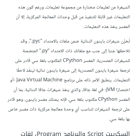
الشيفرة من تعليمات مختارة من مجموعة تعليمات، ورغم كون هذه
التعليمات غير قابلة للتنفيذ من قبل وحدات المعالجة المركزية، إلا أن
المفسر ينفذ هذه التعليمات.
تُخزّن شيفرات بايثون الثنائية ضمن ملفات بالامتداد "pyc."، وقد
تلاحظها جنبًا إلى جنب مع ملفاتك ذات الامتداد "py." المتضمنة
للشيفرات المصدرية. المفسر CPython المكتوب بلغة سي قادر على
ترجمة شيفرة بايثون المصدرية إلى شيفرة بايثون ثنائية لينفّذ لاحقًا
التعليمات. ينطبق الأمر ذاته على برنامج Java Virtual Machine -أو
اختصارًا JVM- في لغة جافا، والذي ينفذ شيفرات جافا الثنائية. بما أن
المفسر CPython مكتوب بلغة سي، فإنه يمتلك مفسر بايثون، وهو قادر
على ترجمة الشيفرات لتناسب أي وحدة معالجة مركزية ذات مفسر خاص
بها بلغة سي.
السكريبت Script والبرنامج Program، لغات