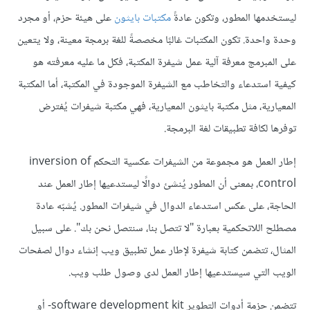
ليستخدمها المطور، وتكون عادةً
مكتبات بايثون
على هيئة حزم، أو مجرد
وحدة واحدة. تكون المكتبات غالبًا مخصصةً للغة برمجة معينة، ولا يتعين
على المبرمج معرفة آلية عمل شيفرة المكتبة، فكل ما عليه معرفته هو
كيفية استدعاء والتخاطب مع الشيفرة الموجودة في المكتبة، أما المكتبة
المعيارية، مثل مكتبة بايثون المعيارية، فهي مكتبة شيفرات يُفترض
توفرها لكافة تطبيقات لغة البرمجة.
إطار العمل هو مجموعة من الشيفرات عكسية التحكم inversion of
control، بمعنى أن المطور يُنشئ دوالًا ليستدعيها إطار العمل عند
الحاجة، على عكس استدعاء الدوال في شيفرات المطور. يُشبّه عادة
مصطلح اللاتحكمية بعبارة "لا تتصل بنا، سنتصل نحن بك". على سبيل
المثال، تتضمن كتابة شيفرة لإطار عمل تطبيق ويب إنشاء دوال لصفحات
الويب التي سيستدعيها إطار العمل لدى وصول طلب ويب.
تتضمن حزمة أدوات التطوير software development kit- أو