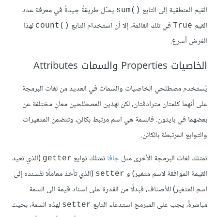
القيم المنطقية إلى التابع
يمثّل طريقةً جيدةً في معرفة عدد
()sum
القيم
في تلك القائمة، إلا أن استخدام التابع
لهذا
()count
True
الغرض أسرع.
الخاصيات Properties والسمات Attributes
يُستخدم مصطلحي الخاصيات والسمات في العديد من لغات البرمجة
على أنهما كلمتان مترادفتان، لكن لهذين المصطلحين معانٍ مختلفة عن
بعضهما في بايثون. فالسمة هي اسم مرتبط بكائن، وتتضمن المتغيرات
والتوابع المرتبطة بالكائن.
تمتلك لغات البرمجة الأخرى مثل
جافا
تمتلك توابع
(الذي تعيد
getter
القيمة الموافقة لاسم متغير) و
(الذي تأخذ معاملًا لتُسنده إلى
setter
اسم المتغير) للأصناف، فبدلًا من القدرة على إسناد قيمة إلى السمة
مباشرةً، يجب على المبرمج استدعاء التابع
لهذه السمة، بحيث
setter