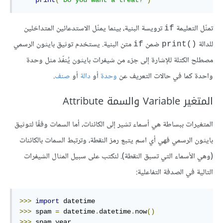
print
(
'Do you want a treat?'
)
تمثّل التعليمة
ترويسة البنية، بينما يمثّل الاستدعائين المتداخلين
if
للدالة
ضمن
متن البنية. يستخدم توثيق بايثون الرسمي
if
()print
مصطلح الكتلة للإشارة إلى جزء من شيفرات بايثون يُنفّذ مثل وحدة
واحدة كما في حالات التعريف عن
وحدة
أو
دالة
أو
صنف
.
المتغير Variable والسمة Attribute
المتغيرات ببساطة هي أسماء تشير إلى الكائنات، أما السمات وفقًا لتوثيق
بايثون الرسمي فهي أي اسم يتبع رمز النقطة، وترتبط السمات بالكائنات
(وهي الأسماء التي تسبق النقطة). لنكتب على سبيل المثال الشيفرات
التالية في الصدفة التفاعلية:
>>>
import
>>>
 spam 
=
 datetime
.
datetime
.
now
()
>>>
 spam
.