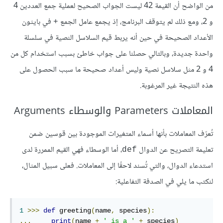
من الواضح أن القيمة 42 ليست الجواب الصحيح لعملية جمع العددين 4
و 2، ومع ذلك لم يتوقف البرنامج، إذ يجمع عامل الجمع
في بايثون
+
الأعداد الصحيحة في حين أنه يربط قيم السلاسل النصية في سلسلة
واحدة جديدة، وبالتالي حصلنا على جواب خاطئ بسبب استخدام كل من
4 و 2 مثل سلاسل نصية وليس أعداد صحيحة ما سبب الحصول على
هذه النتيجة غير المرغوبة.
المعاملات Parameters والوسطاء Arguments
تُعرّف المعاملات بأنها أسماء المتغيرات الموجودة بين قوسين ضمن
تعليمة التصريح عن الدوال
، أما الوسطاء فهي القيم الممررة لدى
def
استدعاء الدوال، والتي تُسند لاحقًا إلى المعاملات. فعلى سبيل المثال،
لنكتب ما يلي في الصدفة التفاعلية:
1
>>>
def
 greeting
(
name
,
 species
):
...
print
(
name 
+
' is a '
+
 species
)