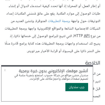
أو إطار العمل، أو المحرك؛ إذ أنها تحدد كيفية استدعاء الدوال أو إنشاء
طلبات الوصول إلى موارد المكتبة. يقع على عاتق مُنشئي المكتبات إعداد
التوثيقات حول واجهة
برمجة التطبيقات
المتوفرة، وتنشئ العديد من
الشبكات الاجتماعية الشائعة والمواقع الإلكترونية واجهة برمجة التطبيقات
من نوع HTTP
API
، التي تتيح للبرامج الوصول إلى خدماتها ذاتيًا، إذ
يتيح لك استخدام واجهات برمجة التطبيقات هذه كتابة برامج قادرة مثلًا
على النشر ذاتيًا على فيسبوك أو قراءة الأخبار عبر تويتر.
الخلاصة
من السهل أن تمارس البرمجة لسنوات مع بقاء بعض المصطلحات البرمجية
تثير الالتباس بالنسبة لك، وبما أن معظم التطبيقات البرمجية تُنشئ من
قبل فريق كامل من المطورين وليس من قبل أفراد، فلا بُد من فهم
المصطلحات بدقة والتمييز بين المتقارب منها.