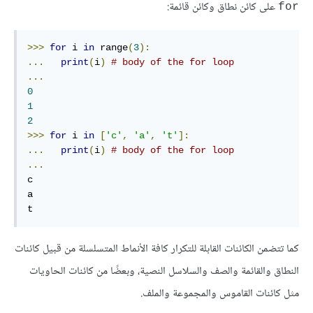
على كائن نطاق وكائن قائمة:
for
>>>
for
 i 
in
 range
(
3
):
...
print
(
i
)
# body of the for loop
...
0
1
2
>>>
for
 i 
in
[
'c'
,
'a'
,
't'
]:
...
print
(
i
)
# body of the for loop
...
c

a

t
كما تتضمن الكائنات القابلة للتكرار كافة الأنماط المتسلسلة من قبيل كائنات
النطاق والقائمة والصف والسلاسل النصية، وبعضًا من كائنات الحاويات
مثل كائنات القاموس والمجموعة والملف.