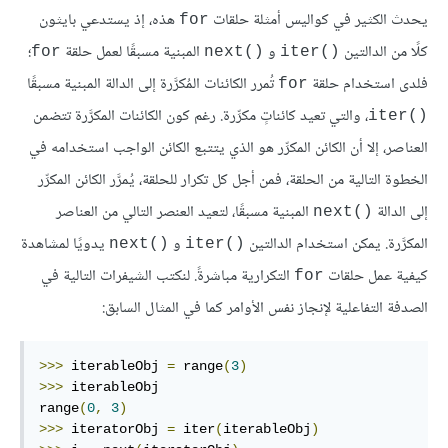
يحدث الكثير في كواليس أمثلة حلقات
هذه، إذ يستدعي بايثون
for
كلًا من الدالتين
و
المبنية مسبقًا لعمل حلقة
؛
for
()next
()iter
فلدى استخدام حلقة
تُمرر الكائنات المُكرَّرة إلى الدالة المبنية مسبقًا
for
، والتي تعيد كائناتٍ مكرِّرة. رغم كون الكائنات المكرَّرة تتضمن
()iter
العناصر، إلا أن الكائن المكرِّر هو الذي يتتبع الكائن الواجب استخدامه في
الخطوة التالية من الحلقة، فمن أجل كل تكرار للحلقة، يُمرَّر الكائن المكرِّر
إلى الدالة
المبنية مسبقًا، لتعيد العنصر التالي من العناصر
()next
المكرَّرة. يمكن استخدام الدالتين
و
يدويًا لمشاهدة
()next
()iter
كيفية عمل حلقات
التكرارية مباشرةً. لنكتب الشيفرات التالية في
for
الصدفة التفاعلية لإنجاز نفس الأوامر كما في المثال السابق:
>>>
 iterableObj 
=
 range
(
3
)
>>>
 iterableObj

range
(
0
,
3
)
>>>
 iteratorObj 
=
 iter
(
iterableObj
)