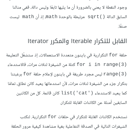
وجود النقطة لا يعني بالضرورة أن ما يليها تابعًا وليس دالة، ففي مثالنا
السابق الدالة
مرتبطة بالوحدة
، إذ أن
ليست
math 
math
()sqrt 
صنفًا.
القابل للتكرار Iterable والمكرر Iterator
حلقة
التكرارية في بايثون متعددة الاستعمالات، إذ ستشغّل التعليمة
for
كتلة من الشيفرة لثلاث مرات، فالاستدعاء
(for i in range(3
ليس مجرد طريقة في بايثون لإعلام حلقة
برغبتنا
for
(3)range
بتكرار جزء من الشيفرة لثلاث مرات، لأن استدعائها يعيد كائن نطاق، تمامًا
كما يعيد الاستدعاء
كائن قائمة. كل من الكائنين
('list('cat
السابقين أمثلة عن الكائنات القابلة للتكرار.
نستخدم الكائنات القابلة للتكرار في حلقات
التكرارية. لنكتب
for
الشيفرات التالية في الصدفة التفاعلية بغية مشاهدة كيفية مرور الحلقة