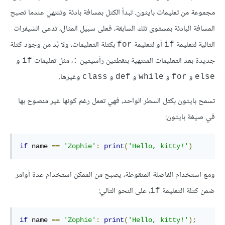
مجموعة من تعليمات بايثون. تبدأ الكتل بمسافة بادئة وتنتهي عندما تصبح
المسافة البادئة بمستوى تلك السابقة، فعلى سبيل المثال، تدعى الشيفرات
التالية لتعليمة
أو لتعليمة
بكتلة التعليمات، ولا بُد من وجود كتلة
for
if
جديدة بعد التعليمات المنتهية بنقطتين رأسيتين
، مثل تعليمات
و
if
:
و
و
و
و
وغيرها.
class
def
while
for
else
تسمح بايثون بكتل السطر الواحد، فهي تعمل رغم كونها غير منصوح بها
في صيغة بايثون:
if
 name 
==
'Zophie'
:
print
(
'Hello, kitty!'
)
ومع استخدام الفاصلة المنقوطة، يصبح من الممكن استخدام عدة أوامر
ضمن كتلة التعليمة
، على النحو التالي:
if
if
 name 
==
'Zophie'
:
print
(
'Hello, kitty!'
);