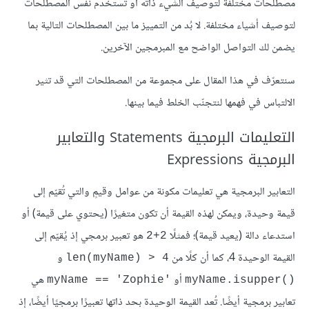
مصطلحات مختلفة لتوصيف الشيء ذاته أو تستخدم نفس المصطلحات
لتوصيف أشياء مختلفة. لا بُد من التمييز ما بين المصطلحات التالية بما
يضمن لك التواصل الواضح مع المبرمجين الآخرين.
سنتعرّف في هذا المقال على مجموعة من المصطلحات التي قد تثير
الالتباس في فهمها لنتجنّب الخلط فيما بينها.
التعليمات البرمجية Statements والتعابير
البرمجية Expressions
التعابير البرمجية هي تعليمات مكونة من عوامل وقيمٍ والتي تُقيّم إلى
قيمة وحيدة، ويمكن لهذه القيمة أن تكون متغيرًا (يحتوي على قيمة) أو
استدعاء دالة (يعيد قيمة)؛ فمثلًا
هو تعبير برمجي إذ يُقيّم إلى
2+2
القيمة الوحيدة 4، كما أن كلًا من
و
len(myName) > 4
أو
هي
'myName == 'Zophie
()myName.isupper
تعابير برمجية أيضًا. تُعد القيمة الوحيدة بحد ذاتها تعبيرًا برمجيًا أيضًا، إذ