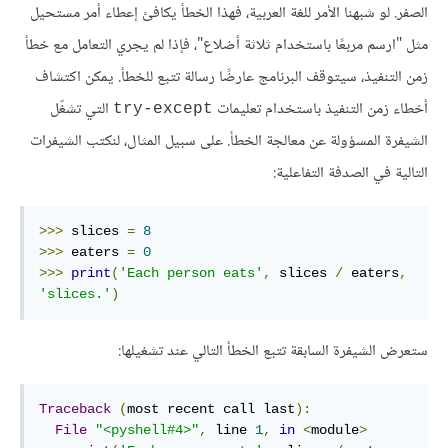
الصفر. لو شبهنا الأمر للغة العربية، فهذا الخطأ يكافئ إعطاء أمر مستحيل
مثل "ارسم مربعًا باستخدام ثلاثة أضلاع"، فإذا لم يجري التعامل مع خطأ
زمن التنفيذ، سيتوقف البرنامج عارضًا رسالة تتبع للخطأ. يمكن اكتشاف
أخطاء زمن التنفيذ باستخدام تعليمات
التي تشغّل
try-except
الشيفرة المسؤولة عن معالجة الخطأ. على سبيل المثال، لنكتب الشيفرات
التالية في الصدفة التفاعلية:
>>>
 slices 
=
8
>>>
 eaters 
=
0
>>>
print
(
'Each person eats'
,
 slices 
/
 eaters
,
'slices.'
)
ستعرض الشيفرة السابقة تتبع الخطأ التالي عند تشغيلها:
Traceback
(
most recent call last
):
File
"<pyshell#4>"
,
 line 
1
,
in
<
module
>