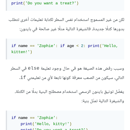
print
(
'Do you want a treat?'
)
لكن من غير المسموح استخدام نفس السطر لكتابة تعليمات أخرى تتطلب
بدورها كتلًا جديدة، فالشيفرة التالية مثلًا غير صالحة في بايثون:
if
 name 
==
'Zophie'
:
if
 age 
<
2
:
print
(
'Hello, 
kitten!'
)
وسبب رفض هذه الصيغة هو في حال وجود تعليمة
في السطر
else
التالي، سيكون من الصعب معرفة كونها تابعة لأي من تعليمتي
.
if
يفضّل توثيق بايثون الرسمي استخدام مصطلح البنية بدلًا من الكتلة،
والشيفرة التالية تمثّل بنية:
if
 name 
==
'Zophie'
:
print
(
'Hello, kitty!'
)