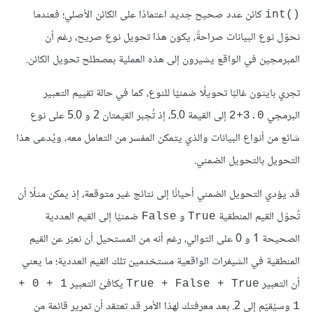
كائن عدد صحيح جديد اعتمادًا على الكائن الأصلي؛ فعندما
()int
نحوّل نوع البيانات صراحةً، يكون هذا تحويل نوع صريح، رغم أن
المبرمجين في الواقع يشيرون إلى هذه العملية بمصطلح تحويل الكائن.
تجري بايثون غالبًا تحويلًا ضمنيًا للنوع، كما في حالة تقييم التعبير
البرمجي
إلى القيمة 5.0، إذ تُجبر القيمتان 2 و 5.0 على نوع
3.0+2
شائع من أنواع البيانات والذي يتمكن المفسر من التعامل معه، ويُدعى هذا
التحويل بالتحويل الضمني.
قد يؤدي التحويل الضمني أحيانًا إلى نتائج غير متوقعة، إذ يمكن مثلًا أن
تُحوّل القيم المنطقية
و
ضمنيًا إلى القيم العددية
False
True
الصحيحة 1 و 0 على التوالي، رغم أنه من المستحيل أن نعبّر عن القيم
المنطقية في الشيفرات الواقعية مستخدمين تلك القيم العددية؛ ما يعني
أن التعبير
يكافئ التعبير
1 + 0 + 
True + False + True
وسيُقيّم إلى 2. بعد معرفتك لهذا الأمر قد تعتقد أن تمرير قائمة من
1