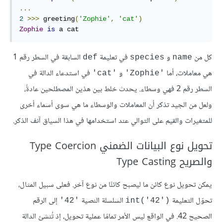
...
2
>>>
 greeting
(
'Zophie'
,
'cat'
)
Zophie
is
 a cat
كل من
و
في تعليمة
السابقة في السطر رقم 1
def
species
name
هي معاملات، أما
و
في استدعاء الدالة في
'cat'
'Zophie'
السطر رقم 2 فهي وسطاء. يحدث خلط بين هذين المصطلحين عادةً،
ولعل من الجيد تذكر أن المعاملات والوسطاء ما هي سوى أسماء أخرى
للمتغيرات والقيم على التوالي عند استخدامها في هذا السياق آنف الذكر.
تحويل نوع البيانات الضمني Type Coercion
والصريح Type Casting
يمكن تحويل نوع كائن ما ليصبح كائنًا من نوع آخر. فعلى سبيل المثال،
تحوّل التعليمة
السلسلة النصية
إلى الرقم
'42'
('int('42
الصحيح 42. في الواقع ليس الأمر تمامًا عملية تحويل، إذ تُنشئ الدالة