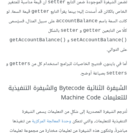
تضمن الشيفرة الموجودة ضمن التابع
أن قيمةً مناسبةً للمتغير
setter
الخاص بالكائن قد أُسندت إليه؛ بينما يقرأ التابع
قيمة السمة. لو
getter
كانت السمة باسم
على سبيل المثال، فسيُسمى
accountBalance
كلًا من التابعين
و
بالشكل
setter
getter
و
()getAccountBalance
()setAccountBalance
على التوالي.
أما في بايثون، فتتيح الخاصيات للبرامج استخدام كل من
و
getters
بصياغة أوضح.
setters
الشيفرة الثنائية Bytecode والشيفرة التنفيذية
للتعليمات Machine Code
تُترجم الشيفرة المصدرية إلى شكلٍ من التعليمات يسمى الشيفرة
التنفيذية للتعليمات، والتي تتمكن
وحدة المعالجة المركزية
من تنفيذها
مباشرةً، وتتكون هذه الشيفرة من تعليماتٍ مختارة من مجموعة تعليمات