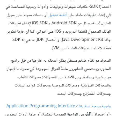
اختصارًا SDK- مكتبات شيفرات وتوثيقات وأدوات برمجية للمساعدة في
في إنشاء تطبيقات عاملة على
أنظمة تشغيل
أو منصات معينة. على سبيل
المثال، تُستخدم كل من Android SDK و iOS SDK لإنشاء تطبيقات
الهاتف المحمول لأنظمة أندرويد و iOS على التوالي، كما أن حزمة تطوير
جافا Java Development Kit-أو اختصارًا JDK- ما هي إلا SDK
مُعدّة لإنشاء التطبيقات العاملة على JVM.
المحرك هو نظام ضخم مستقل يمكن التحكم به خارجيًا من قبل برامج
المطور، ويستدعي المطورون عادةً الدوال الموجودة في محرك ما لإنجاز
مهام كبيرة ومعقدة، ومن الأمثلة على المحركات: محركات الألعاب
والمحركات الفيزيائية ومحركات التوصية ومحركات قواعد البيانات
ومحركات الشطرنج ومحركات البحث.
واجهة برمجة التطبيقات Application Programming Interface
-أو اختصارًا
API
- هي الواجهة العمومية للمكتبة، أو حزمة أدوات التطوير،