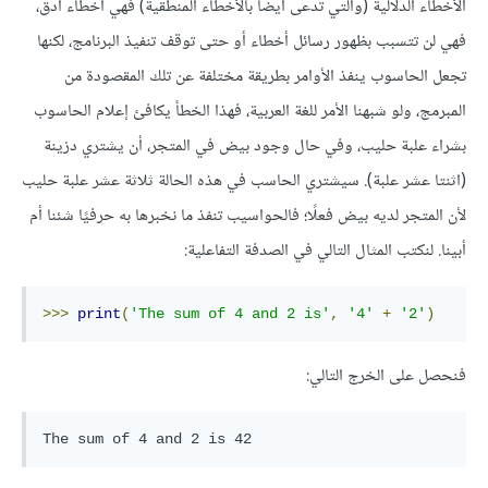
الأخطاء الدلالية (والتي تدعى أيضاَ بالأخطاء المنطقية) فهي أخطاء أدق،
فهي لن تتسبب بظهور رسائل أخطاء أو حتى توقف تنفيذ البرنامج، لكنها
تجعل الحاسوب ينفذ الأوامر بطريقة مختلفة عن تلك المقصودة من
المبرمج، ولو شبهنا الأمر للغة العربية، فهذا الخطأ يكافئ إعلام الحاسوب
بشراء علبة حليب، وفي حال وجود بيض في المتجر، أن يشتري دزينة
(اثنتا عشر علبة). سيشتري الحاسب في هذه الحالة ثلاثة عشر علبة حليب
لأن المتجر لديه بيض فعلًا؛ فالحواسيب تنفذ ما نخبرها به حرفيًا شئنا أم
أبينا. لنكتب المثال التالي في الصدفة التفاعلية:
>>>
print
(
'The sum of 4 and 2 is'
,
'4'
+
'2'
)
فنحصل على الخرج التالي: