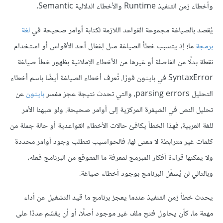
وأخطاء زمن التنفيذ Runtime والأخطاء الدلالية Semantic.
يُقصد بالصياغة مجموعة القواعد اللازمة لكتابة أوامر صحيحة في
لغة
برمجة
ما؛ إذ يتسبب خطأ الصياغة مثل إغفال أحد الأقواس أو استخدام
نقطة بدلًا من الفاصلة أو غيرها من الأخطاء الإملائية بظهور خطأ صياغة
SyntaxError في بايثون فورًا. تُعرف أخطاء الصياغة أيضًا باسم أخطاء
التحليل parsing errors، والتي تحدث نتيجة عجز مفسر
بايثون
عن
تحليل النص في الشيفرة المركزية إلى أوامر صحيحة. ولو شبهنا الأمر
للغة العربية، فهذا الخطأ يكافئ حالات الأخطاء القواعدية أو حالة جملة من
كلمات غير مترابطة لا معنى لها، فالحواسيب تتطلب وجود أوامر محددة
ولا يمكنها قراءة أفكار المبرمج لمعرفة ما المتوقع من البرنامج فعله،
وبالتالي لن يُشغّل البرنامج بوجود أخطاء صياغة.
يحدث خطأ زمن التنفيذ عندما يعجز برنامج ما قيد التشغيل عن أداء
مهمة ما، كأن يحاول فتح ملف غير موجود أصلًا، أو أن يقسّم عددًا على