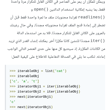
ويمكن للمكرِّر أن يمر على العناصر في الكائن القابل للتكرار مرةً واحدةً
فقط، بما يشبه إمكانية استخدام الدالتين
و
()open
لقراءة محتويات ملف ما لمرة واحدة فقط قبل أن
()readlines
تضطر إلى إعادة فتح الملف لقراءة محتوياته مجددًا، وفي حال رغبتك
بالمرور على الكائن القابل للتكرار مجددًا، فلا بد من استدعاء الدالة
مجددًا لتُنشئ كائنًا مكرِّرًا آخر. يمكنك إنشاء القدر الذي تريد
()iter
من الكائنات المكرِّرة، إذ سيتتبع كل منها على حدى العنصر التالي الواجب
إعادته. لنكتب ما يلي في الصدفة التفاعلية للاطلاع على كيفية العمل:
>>>
 iterableObj 
=
 list
(
'cat'
)
>>>
[
'c'
,
'a'
,
't'
]
>>>
 iteratorObj1 
=
 iter
(
iterableObj
)
>>>
 iteratorObj2 
=
 iter
(
iterableObj
)
>>>
 next
(
iteratorObj1
)
'c'
>>>
 next
(
iteratorObj1
)