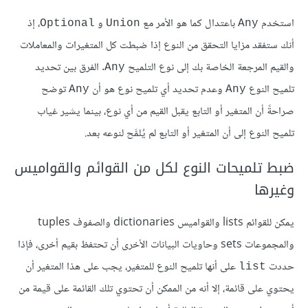
استخدم
باعتدال كما هو الأمر مع
و
، إذ
Optional
Union
Any
أنك ستفقد مزايا التحقق من النوع إذا ضبطت كل المتغيرات والمعاملات
والقيم المرجعة الخاصة بك إلى نوع التلميح
. الفرق بين تحديد
Any
تلميح النوع
وعدم تحديد أي تلميح نوع هو أن
توضح
Any
Any
صراحةً أن المتغير أو التابع يقبل القيم من أي نوع، بينما يشير غياب
تلميح النوع إلى أن المتغير أو التابع لم يُلمَّح لنوعه بعد.
ضبط تلميحات النوع لكل من القوائم والقواميس
وغيرها
يمكن للقوائم lists والقواميس dictionaries والصفوف tuples
والمجموعات sets وحاويات البيانات الأخرى أن تحتفظ بقيم أخرى، فإذا
حددت
على أنها تلميح النوع للمتغير، يجب على هذا المتغير أن
list
يحتوي على قائمة، إلا أنه من الممكن أن تحتوي تلك القائمة على قيمة من