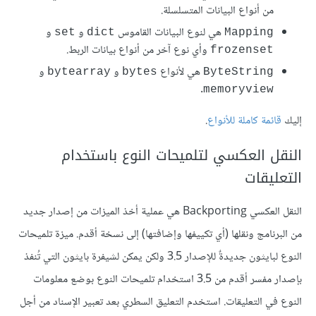
من أنواع البيانات المتسلسلة.
هي لنوع البيانات القاموس
و
و
set
dict
Mapping
وأي نوع آخر من أنواع بيانات الربط.
frozenset
هي لأنواع
و
و
bytearray
bytes
ByteString
.
memoryview
إليك
قائمة كاملة للأنواع
.
النقل العكسي لتلميحات النوع باستخدام
التعليقات
النقل العكسي Backporting هي عملية أخذ الميزات من إصدار جديد
من البرنامج ونقلها (أي تكييفها وإضافتها) إلى نسخة أقدم. ميزة تلميحات
النوع لبايثون جديدةٌ للإصدار 3.5 ولكن يمكن لشيفرة بايثون التي تُنفذ
بإصدار مفسر أقدم من 3.5 استخدام تلميحات النوع بوضع معلومات
النوع في التعليقات. استخدم التعليق السطري بعد تعبير الإسناد من أجل