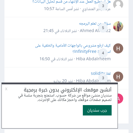
هل أستطيع العمل عند الإنتهاء من قسم تحليل البيانات؟
3
عرفه جابر المنشاوي · نشر
أمس الساعة 10:57
سؤال عن تعلم البرمجه
5
Ahmed Alhafiz2 · نشر
الثلاثاء في 21:45
كيف ارفع مشروعي بالواجهات الأمامية والخلفية على
استضافة InfinityFree؟
4
Hiba Abdalrheem · نشر
الثلاثاء في 16:50
لغة solidity
3
Hiba Abdalrheem · نشر
20 يوليو
ما هي أفضل المصادر المجانية (كورسات، كتب، أدوات) لتعلّم
واحترام لغة C++، وما هي أهم الأخطاء الشائعة التي يجب
4
تجنبها؟
Tech_Aspire · نشر
14 يوليو