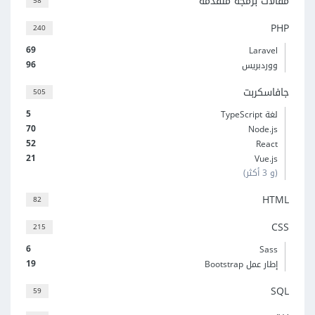
مقالات برمجة متقدمة
58
PHP
240
69
Laravel
96
ووردبريس
جافاسكربت
505
5
لغة TypeScript
70
Node.js
52
React
21
Vue.js
(و 3 أكثر)
HTML
82
CSS
215
6
Sass
19
إطار عمل Bootstrap
SQL
59