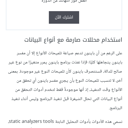
العمل فور انتهائك من الدورة
اشترك الآن
استخدام محللات صارمة مع أنواع البيانات
على الرغم من أن بايثون تدعم صياغة تلميحات الأنواع إلا أن مفسر
بايثون يتجاهلها كليًّا؛ فإذا نفذت برنامج بايثون يمرر متغيرًا من نوع غير
صالح للدالة، فستتصرف بايثون كأن تلميحات النوع غير موجودة. بمعنى
آخر، لا تتسبب تلميحات النوع بأن يجري مفسر بايثون أي تحقق من
الأنواع وقت التنفيذ، إذ أنها موجودةٌ فقط لتخدم أدوات التحقق من
أنواع البيانات التي تحلل الشيفرة قبل تنفيذ البرنامج وليس أثناء تنفيذ
البرنامج.
نسمي هذه الأدوات بأدوات التحليل الثابتة static analyzers tools،