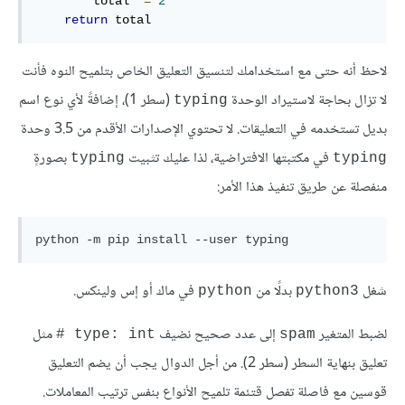
        total 
*=
2
return
 total
لاحظ أنه حتى مع استخدامك لتنسيق التعليق الخاص بتلميح النوه فأنت
لا تزال بحاجة لاستيراد الوحدة
(سطر 1)، إضافةً لأي نوع اسم
typing
بديل تستخدمه في التعليقات. لا تحتوي الإصدارات الأقدم من 3.5 وحدة
في مكتبتها الافتراضية، لذا عليك تثبيت
بصورةٍ
typing
typing
منفصلة عن طريق تنفيذ هذا الأمر:
شغل
بدلًا من
في ماك أو إس ولينكس.
python
python3
لضبط المتغير
إلى عدد صحيح نضيف
مثل
‎# ‎type: int
spam
تعليق بنهاية السطر (سطر 2). من أجل الدوال يجب أن يضم التعليق
قوسين مع فاصلة تفصل قتئمة تلميح الأنواع بنفس ترتيب المعاملات.