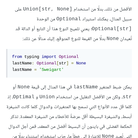
الأفضل من ذلك، بدلًا من استخدام
على
Union[str, None]‎
سبيل المثال، يمكنك استيراد
من الوحدة
Optional
؛ يعني تلميح النوع هذا أن التابع أو الدالة قد
Optional[str]‎
تُعيدان
بدلًا من القيمة للنوع المتوقع، إليك مثالًا عن ذلك:
None
from
 typing 
import
Optional
lastName
:
Optional
[
str
]
=
None
lastName 
=
'Sweigart'
يمكن ضبط المتغير
في هذا المثال إلى قيمة
أو
None
lastName
، ولكن من الأفضل التقليل من استخدام
و
، إذ
Optimal
Union
str
كلما قل عدد الأنواع التي تسمح بها المتغيرات والدوال كلما كانت الشيفرة
أبسط، والشيفرة البسيطة أقل عرضةً للأخطاء من الشيفرة المعقدة. تذكر
الحكمة الفضلى في بايثون أن البسيط أفضل من المعقد، فمن أجل الدوال
التي تُعيد
للإشارة إلى خطأ ما، جرّب استخدام استثناء بدلًا من
None