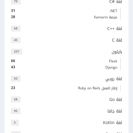
لغة C#‎
79
31
‎.NET
28
منصة Xamarin
لغة C++‎
68
لغة C
45
بايثون
297
66
Flask
43
Django
لغة روبي
50
23
إطار العمل Ruby on Rails
لغة Go
58
لغة جافا
95
لغة Kotlin
5