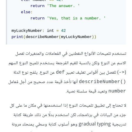
return
'The answer. '
else
:
return
'Yes, that is a number. '
myLuckyNumber
:
 int 
=
42
print
(
describeNumber
(
myLuckyNumber
))
تستخدم تلميحات الأنواع النقطتين في المُعاملات والمتغيرات لفصل
الاسم عن النوع ولكن بالنسبة للقيم المُرجعة يستخدم تلميح النوع السهم
(
) للفصل بين أقواس تغليف تعبير
عن النوع. يلمّح نوع الدلة
def
‎->‎
أنها تأخذ قيمة عدد صحيح من أجل مُعامل
describeNumber()‎
وتعيد قيمة سلسلة نصية.
number
لا تحتاج إلى تطبيق تلميحات النوع إذا استخدمتها في مكان ما على كل
جزء من البيانات في برنامجك، لكن استخدم بدلًا من ذلك طريقة كتابة
تدريجية gradual typing وهو أسلوب كتابة وسطي يمنحك مرونة