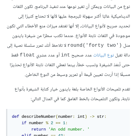
نوع من البيانات ويمكن أن تغير نوعها عند تنفيذ البرنامج. تكون اللغات
الديناميكية غالبًا أكثر سهولة للبرمجة عليها لأنها لا تحتاج كثيرًا إلى
تحديد صريح لأنواع البيانات، إلا أنها تفتقد ميزات منع الأخطاء التي تكون
موجودة في اللغات ثابتة الأنواع. عندما تكتب سطرًا من شيفرة بايثون
مثل
لا تلاحظ أنك تمرر سلسلة نصية إلى
round('forty two')‎
دالة تقبل
نوع البيانات
عدد صحيح
أو عدد عشري
فقط
float
int
حتى تُنفذ الشيفرة وتسبب خطأ، بينما تعطي اللغات ثابتة الأنواع تحذيرًا
مسبقًا إذا أردت تعيين قيمة أو تمرير وسيط من النوع الخاطئ.
تقدم تلميحات الأنواع الخاصة بلغة بايثون خيار كتابة الشيفرة بأنواع
ثابتة، وتكون التلميحات بالخط الغامق كما في المثال التالي:
def
 describeNumber
(
number
:
 int
)
->
 str
:
if
 number 
%
2
==
1
:
return
'An odd number. '
elif
 number 
==
42
: