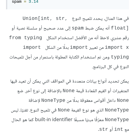
spam 
=
3.14
في هذا المثال، يحدد تلميح النوع
Union[int, str, 
أنه يمكن ضبط
إلى عدد صحيح أو سلسلة نصية أو
spam
float]‎
رقم عشري. لاحظ أنه من الأفضل استخدام الشكل
from typing 
من تعبير
بدلًا من الشكل
import 
import
import x
ومن ثم استخدام الكتابة المطولة باستمرار من أجل تلميحات
typing
النوع في كل البرنامج.
يمكن تحديد أنواع بيانات متعددة في المواقف التي يمكن أن تعيد فيها
المتغيرات أو القيم المُعادة قيمة
بالإضافة إلى نوع آخر. ضع
None
داخل أقواس معقوفة بدلًا من
لإضافة
NoneType
None
الذي هو نوع القيمة
في تلميح النوع. تقنيًا، ليس
None
NoneType
معرّفًا مبنيًا مسبقًا built-in identifier كما هو الحال
NoneType
مع
أو
.
str
int