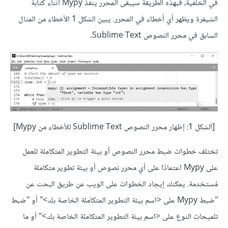
في الخلفية، فبهذه الطريقة سيبقى المحرر ينفّذ Mypy أثناء كتابة
الشيفرة ويظهر أي أخطاء في المحرر. يبين الشكل 1 الأخطاء من المثال
السابق في محرر النصوص Sublime Text.
[الشكل 1: إظهار محرر النصوص Sublime Text للأخطاء من Mypy]
تختلف خطوات ضبط محرر النصوص أو بيئة التطوير المتكاملة للعمل
على Mypy اعتمادًا على أي محرر نصوص أو بيئة تطوير متكاملة
مُستخدمة. يمكنك إيجاد الخطوات على الويب عن طريق البحث عن
"ضبط Mypy على <اسم بيئة التطوير المتكاملة الخاصة بك>" أو "ضبط
تلميحات النوع على <اسم بيئة التطوير المتكاملة الخاصة بك>" أو ما