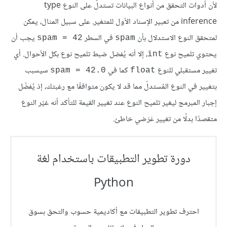
لأن أدوات التحقق من أنواع البيانات تستدلّ على النوع type
inference من تعبير الإسناد الأول للمتغير. على سبيل المثال، يمكن
لمتحقق النوع الاستدلال بأن
في السطر
يجب أن
spam = 42
spam
يحتوي تلميح نوع
، إلا أنه يُفضل ضبط تلميح نوع بكل الأحوال. أي
int
تغيير مستقبلي للنوع
كما في
سيسبب
spam = 42.0
float
بتغيير في النوع المُستدلّ مما قد لا يكون متوافقًا مع رغبتك، إذ يُفضّل
إجبار المبرمج ليغير تلميح النوع عند تغيير القيمة للتأكد أنه غيّر النوع
متقصدًا بدلًا من تغيير عَرَضي خاطئ.
دورة تطوير التطبيقات باستخدام لغة
Python
احترف تطوير التطبيقات مع أكاديمية حسوب والتحق بسوق