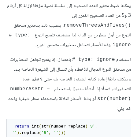
يمكننا ضبط متغير العدد الصحيح إلى سلسلة نصية مؤقتًا لإزالة كل أرقام
3 و5 من العدد الصحيح المُمرر إلى
، يتسبب ذلك بتحذير متحقق
removeThreesAndFives()‎
النوع من أول سطرين من الدالة لذا سنضيف تلميح النوع
‎# ‎type: 
لهذه الأسطر لتجاهل تحذيرات متحقق النوع.
ignore
استخدم
باعتدال، إذ يفتح تجاهل التحذيرات
‎# type: ignore
من متحقق النوع المجال للأخطاء بأن تتسلل إلى الشيفرة الخاصة بك،
ويمكنك دائمًا إعادة كتابة الشيفرة الخاصة بك حتى لا تظهر هذه
التحذيرات، فمثلًا إذا أنشأنا متغيرًا باستخدام
numberAsStr = 
أو بدلنا الأسطر الثلاثة باستخدام سطر شيفرة واحد
str(number)‎
كما يلي:
return
 int
(
str
(
number
.
replace
(
'3'
,
''
).
replace
(
'5'
,
''
)))‎