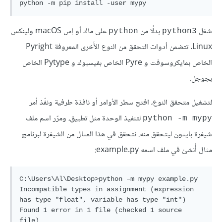
شغل
بدلًا من
على ماك أو إس macOS ولينكس
python
python3
Linux. تتضمن أدوات التحقق من النوع الأُخرى المعروفة Pyright
الخاص بمايكروسوفت و Pyre الخاص بفيسبوك و Pytype الخاص
بجوجل.
لتشغيل متحقق النوع، افتح سطر الأوامر أو نافذة طرفية ونفّذ أمر
لتنفيذ الوحدة مثل تطبيق، ومرّر اسم ملف
python -m mypy
شيفرة بايثون ليتحقق منه. نتحقق في هذا المثال من الشيفرة لبرنامج
مثال أُنشئ في ملف اسمه example.py:
C:\Users\Al\Desktop>python –m mypy example.py

Incompatible types in assignment (expression 
has type "float", variable has type "int")

Found 1 error in 1 file (checked 1 source 