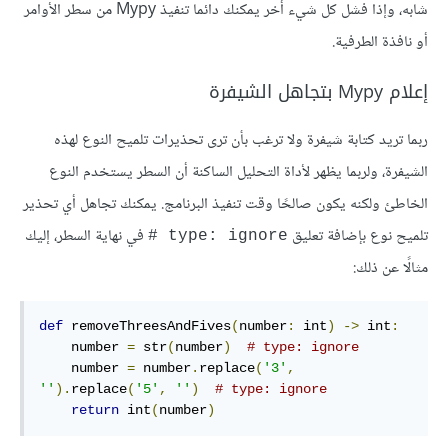
شابه، وإذا فشل كل شيء أخر يمكنك دائما تنفيذ Mypy من سطر الأوامر
أو نافذة الطرفية.
إعلام Mypy بتجاهل الشيفرة
ربما تريد كتابة شيفرة ولا ترغب بأن ترى تحذيرات تلميح النوع لهذه
الشيفرة، ولربما يظهر لأداة التحليل الساكنة أن السطر يستخدم النوع
الخاطئ ولكنه يكون صالحًا وقت تنفيذ البرنامج. يمكنك تجاهل أي تحذير
تلميح نوع بإضافة تعليق
في نهاية السطر، إليك
‎# type: ignore
مثالًا عن ذلك:
def
 removeThreesAndFives
(
number
:
 int
)
->
 int
:
    number 
=
 str
(
number
)
# type: ignore
    number 
=
 number
.
replace
(
'3'
,
''
).
replace
(
'5'
,
''
)
# type: ignore
return
 int
(
number
)