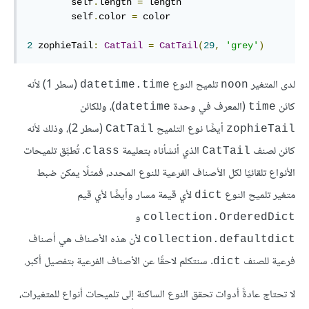
        self
.
length 
=
 length

        self
.
color 
=
 color

2
 zophieTail
:
CatTail
=
CatTail
(
29
,
'grey'
)
لدى المتغير
تلميح النوع
(سطر 1) لأنه
datetime.time
noon
كائن
(المعرف في وحدة
)، وللكائن
datetime
time
أيضًا نوع التلميح
(سطر 2)، وذلك لأنه
CatTail
zophieTail
كائن لصنف
الذي أنشأناه بتعليمة
. تُطبَّق تلميحات
class
CatTail
الأنواع تلقائيًا لكل الأصناف الفرعية للنوع المحدد، فمثلًا يمكن ضبط
متغير تلميح النوع
لأي قيمة مسار وأيضًا لأي قيم
dict
و
collection.OrderedDict
لأن هذه الأصناف هي أصناف
collection.defaultdict
فرعية للصنف
. سنتكلم لاحقًا عن الأصناف الفرعية بتفصيل أكبر.
dict
لا تحتاج عادةً أدوات تحقق النوع الساكنة إلى تلميحات أنواع للمتغيرات،