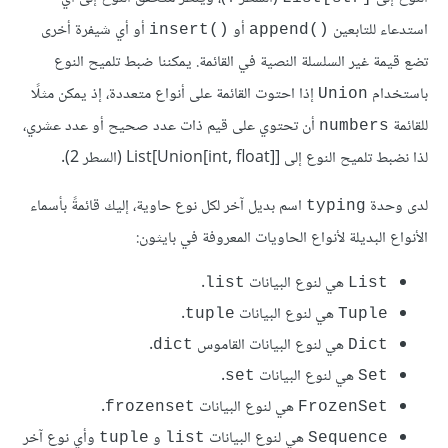
استدعاء للتابعين
أو
أو أي شيفرة أخرى
insert()‎
append()‎
تضع قيمة غير السلسلة النصية في القائمة. يمكننا ضبط تلميح النوع
باستخدام
إذا احتوت القائمة على أنواع متعددة، إذ يمكن مثلًا
Union
للقائمة
أن تحتوي على قيم ذات عدد صحيح أو عدد عشري،
numbers
لذا نضبط تلميح النوع إلى
List[Union[int, float]]‎ (السطر 2).
لدى وحدة
اسم بديل آخر لكل نوع حاوية، إليك قائمةً بأسماء
typing
الأنواع البديلة لأنواع الحاويات المعروفة في بايثون:
هي لنوع البيانات
.
list
List
هي لنوع البيانات
.
tuple
Tuple
هي لنوع البيانات القاموس
.
dict
Dict
هي لنوع البيانات
.
set
Set
هي لنوع البيانات
.
frozenset
FrozenSet
هي لنوع البيانات
و
وأي نوع آخر
tuple
list
Sequence