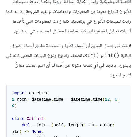
الكتابة الديناميكية وأمان الكتابة الساكنة وبهذا يمكننا إضافة تلميحات
الأنواع لأنواع معينة من المتغيرات والمعاملات والقيم المُرجعة، إلا أنه كلما
زادت تلميحات الأنواع في برنامجك كلما زادت المعلومات التي تأخذها
أدوات تحليل الشيفرة الساكنة لمتابعة المشاكل المحتملة في البرنامج.
لاحظ في المثال السابق أن أسماء الأنواع المحددة تطابق أسماء الدوال
البانية
و
، للصنف والنوع ونوع البيانات المعنى ذاته في
str()‎
int()‎
بايثون، إذ تجد في أي نسخة مكونة من أصناف أن اسم الصنف مماثلٌ
لاسم النوع:
import
1
 noon
:
 datetime
.
time 
=
 datetime
.
time
(
12
,
0
,
0
)
class
CatTail
:
def
 __init__
(
self
,
 length
:
 int
,
 color
:
str
)
->
None
: