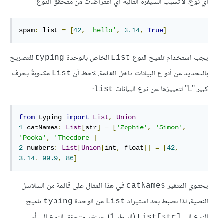
أي نوع. لا تسبب الشيفرة التالية أي اعتراضات من متحقق النوع:
spam
:
 list 
=
[
42
,
'hello'
,
3.14
,
True
]
يجب استخدام تلميح النوع
الخاص بالوحدة
للتصريح
typing
List
بالتحديد عن أنواع البيانات داخل القائمة. لاحظ أن
مكتوبةٌ بحرف
List
كبير "L" لتمييزها عن نوع البيانات
:
list
from
 typing 
import
List
,
Union
1
 catNames
:
List
[
str
]
=
[
'Zophie'
,
'Simon'
,
'Pooka'
,
'Theodore'
]
2
 numbers
:
List
[
Union
[
int
,
 float
]]
=
[
42
,
3.14
,
99.9
,
86
]
يحتوي المتغير
في هذا المثال على قائمة من السلاسل
catNames
النصية، لذا نضبط بعد استيراد
من الوحدة
تلميح
typing
List
النوع إلى
(السطر 1)، وينظر متحقق النوع إلى أي
List[str]‎