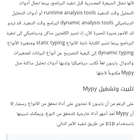
لأنها تحلل الشيفرة المصدرية قبل تنفيذ البرنامج، بينما تحلّل أدوات
التحليل وقت التنفيذ runtime analysis tools أو أدوات التحليل
الديناميكي dynamic analysis tools البرامج وقت التنفيذ. قد تبدو
لك الأمور مثيرة للحيرة الآن، إذ تشير الكلمتين ساكن وديناميكي إلى تنفيذ
البرنامج بينما تشير الكتابة ثابتة الأنواع static typing ومتغيرة الأنواع
dynamic typing إلى كيفية التصريح عن أنواع البيانات للمتغيرات
والدوال. بايثون لغةٌ تُكتب ديناميكيًا ولديها أدوات تحليل ساكنة مثل
Mypy مكتوبةٌ لأجلها.
تثبيت وتشغيل Mypy
على الرغم من أن بايثون لا تحتوي على أداة تحقق من الأنواع رسميًا، إلا
أن Mypy تُعدّ أشهر أداة خارجية للتحقق من النوع، ويمكنك تثبيتها
باستخدام
عن طريق تنفيذ الأمر التالي:
pip