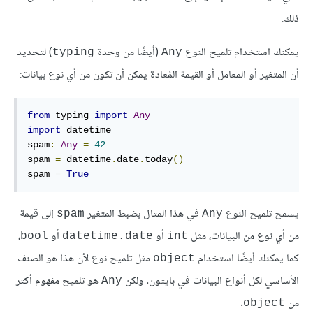
ذلك.
يمكنك استخدام تلميح النوع
(أيضًا من وحدة
) لتحديد
typing
Any
أن المتغير أو المعامل أو القيمة المُعادة يمكن أن تكون من أي نوع بيانات:
from
 typing 
import
Any
import
 datetime

spam
:
Any
=
42
spam 
=
 datetime
.
date
.
today
()
spam 
=
True
يسمح تلميح النوع
في هذا المثال بضبط المتغير
إلى قيمة
spam
Any
من أي نوع من البيانات، مثل
أو
أو
،
bool
datetime.date
int
كما يمكنك أيضًا استخدام
مثل تلميح نوع لأن هذا هو الصنف
object
الأساسي لكل أنواع البيانات في بايثون، ولكن
هو تلميح مفهوم أكثر
Any
من
.
object