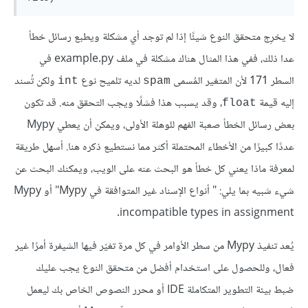
لا يخرِج متحقق النوع شيئًا إذا لم توجد أي مشكلة ويطبع رسائل خطأ
عدا ذلك، ففي هذا المثال هناك مشكلة في ملف example.py في
السطر 171 لأن المتغير المُسمى
لديه تلميح نوع
ولكن تُسند
int
spam
إليه قيمة
، وقد يسبب هذا فشلًا ويجب التحقق منه. قد تكون
float
بعض رسائل الخطأ صعبة الفهم للوهلة الأولى، ويمكن أن يعطي Mypy
عددًا كبيرًا من الأخطاء المحتملة أكثر مما نستطيع ذكره هنا. أسهل طريقة
لمعرفة ماذا يعني كل خطأ هو البحث عنه على الويب، ويمكنك البحث عن
شيء شبيه بما يلي: " أنواع الإسناد غير المتوافقة في Mypy" أو Mypy
incompatible types in assignment.
يُعد تنفيذ Mypy من سطر الأوامر في كل مرة تغيّر فيها الشيفرة أمرًا غير
فعال، وللحصول على استخدام أفضل من متحقق النوع يجب عليك
ضبط بيئة التطوير المتكاملة IDE أو محرر النصوص الخاص بك ليعمل