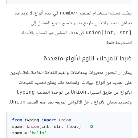
يمكننا تجنب استخدام المتغير
في عدة أنواع. لا نريد هنا
number
تجاهل التحذيرات عن طريق تغيير تلميح النوع للمُعامل إلى
لأن هدف المعامل هو السماح بالأعداد
union[int, str]‎
الصحيحة فقط.
ضبط تلميحات النوع لأنواع متعددة
يمكن أن تحتوي متغيرات ومعاملات والقيم المُعادة الخاصة بلغة بايثون
على العديد من أنواع البيانات، ولملائمة ذلك يمكن تحديد تلميحات
الأنواع عن طريق استيراد
من الوحدة المضمنة
typing
Union
وتحديد مجال الأنواع داخل الأقواس المربعة بعد اسم الصنف
.
Union
from
 typing 
import
Union
spam
:
Union
[
int
,
 str
,
 float
]
=
42
spam 
=
'hello'