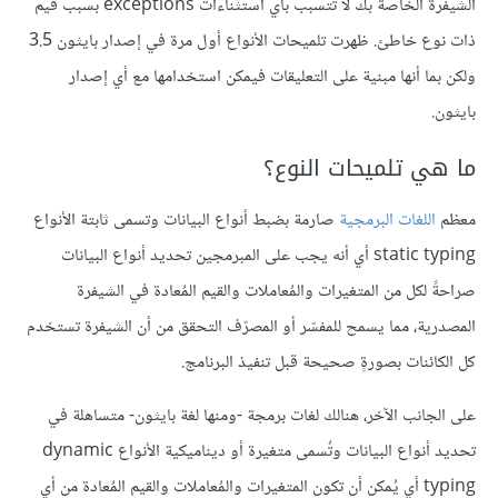
الشيفرة الخاصة بك لا تُتسبب بأي استثناءات exceptions بسبب قيم
ذات نوع خاطئ. ظهرت تلميحات الأنواع أول مرة في إصدار بايثون 3.5
ولكن بما أنها مبنية على التعليقات فيمكن استخدامها مع أي إصدار
بايثون.
ما هي تلميحات النوع؟
معظم
اللغات البرمجية
صارمة بضبط أنواع البيانات وتسمى ثابتة الأنواع
static typing أي أنه يجب على المبرمجين تحديد أنواع البيانات
صراحةً لكل من المتغيرات والمُعاملات والقيم المُعادة في الشيفرة
المصدرية، مما يسمح للمفسّر أو المصرّف التحقق من أن الشيفرة تستخدم
كل الكائنات بصورةٍ صحيحة قبل تنفيذ البرنامج.
على الجانب الآخر، هنالك لغات برمجة -ومنها لغة بايثون- متساهلة في
تحديد أنواع البيانات وتُسمى متغيرة أو ديناميكية الأنواع dynamic
typing أي يُمكن أن تكون المتغيرات والمُعاملات والقيم المُعادة من أي