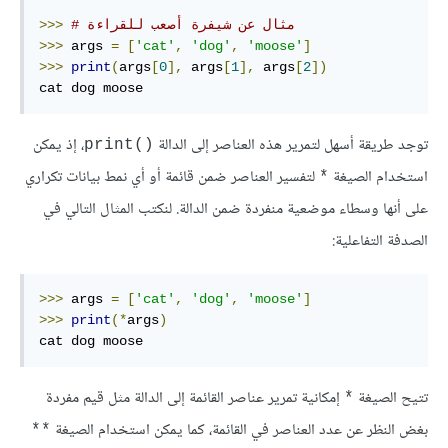
# مثال عن شيفرة أصعب للقراءة
>>>
>>>
 args 
=
[
'cat'
,
'dog'
,
'moose'
]
>>>
print
(
args
[
0
],
 args
[
1
],
 args
[
2
])
cat dog moose
توجد طريقة أسهل لتمرير هذه العناصر إلى الدالة
، إذ يمكن
()print
استخدام الصيغة
لتفسير العناصر ضمن قائمة أو أي نمط بيانات تكراري
*
على أنها وسطاء موضعية منفردة ضمن الدالة. لنكتب المثال التالي في
الصدفة التفاعلية:
>>>
 args 
=
[
'cat'
,
'dog'
,
'moose'
]
>>>
print
(*
args
)
cat dog moose
تتيح الصيغة
إمكانية تمرير عناصر القائمة إلى الدالة مثل قيم مفردة
*
بغض النظر عن عدد العناصر في القائمة، كما يمكن استخدام الصيغة
**