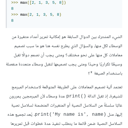
>>>
 max
([
2
,
1
,
3
,
5
,
8
])
8
>>>
 max
(
2
,
1
,
3
,
5
,
8
)
8
الشيء المشترك بين الدوال السابقة هو إمكانية تمرير أعداد متغيرة من
الوسطاء لكل منها، والسؤال الذي يطرح نفسه هنا هو ما سبب تصميم
معاملات كل منها على نحو مختلف؟ ومتى يجب أن نصمم دوالًا تقبل
وسيطًا تكراريًا وحيدًا ومتى يجب تصميمها لتقبل وسطاء متعددة منفصلة
باستخدام الصيغة
؟
*
تعتمد آلية تصميم المعاملات على الطريقة المتوقعة لاستخدام المبرمج
للشيفرة، إذ تقبل الدالة
عدة وسطاء لأن المبرمجين يمررون
()print
غالبًا سلسلةً من السلاسل النصية أو المتغيرات المتضمنة لسلاسل نصية
إليها، مثل
. يُعد تجميع هذه
(print('My name is', name
السلاسل النصية ضمن قائمة ما يتطلب تنفيذ عدة خطوات قبل تمريرها