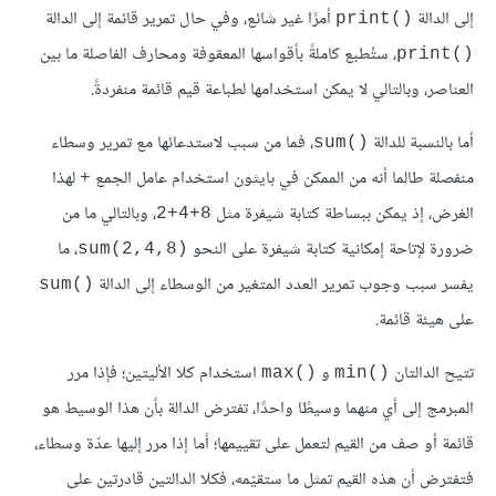
إلى الدالة
أمرًا غير شائع، وفي حال تمرير قائمة إلى الدالة
()print
، ستُطبع كاملةً بأقواسها المعقوفة ومحارف الفاصلة ما بين
()print
العناصر، وبالتالي لا يمكن استخدامها لطباعة قيم قائمة منفردةً.
أما بالنسبة للدالة
، فما من سبب لاستدعائها مع تمرير وسطاء
()sum
منفصلة طالما أنه من الممكن في بايثون استخدام عامل الجمع
لهذا
+
الغرض، إذ يمكن ببساطة كتابة شيفرة مثل
، وبالتالي ما من
8+4+2
ضرورة لإتاحة إمكانية كتابة شيفرة على النحو
، ما
(2,4,8)sum
يفسر سبب وجوب تمرير العدد المتغير من الوسطاء إلى الدالة
()sum
على هيئة قائمة.
تتيح الدالتان
و
استخدام كلا الأليتين؛ فإذا مرر
()max
()min
المبرمج إلى أي منهما وسيطًا واحدًا، تفترض الدالة بأن هذا الوسيط هو
قائمة أو صف من القيم لتعمل على تقييمها؛ أما إذا مرر إليها عدّة وسطاء،
فتفترض أن هذه القيم تمثل ما ستقيّمه، فكلا الدالتين قادرتين على