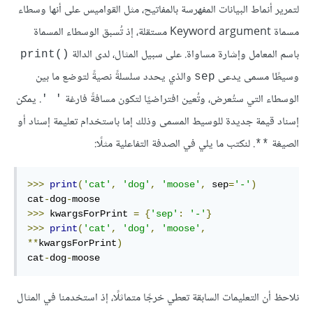
لتمرير أنماط البيانات المفهرسة بالمفاتيح، مثل القواميس على أنها وسطاء
مسماة Keyword argument مستقلة، إذ تُسبق الوسطاء المسماة
باسم المعامل وإشارة مساواة. على سبيل المثال، لدى الدالة
()print
وسيطًا مسمى يدعى
والذي يحدد سلسلةً نصيةً لتوضع ما بين
sep
الوسطاء التي ستُعرض، وتُعين افتراضيًا لتكون مسافةً فارغة
. يمكن
' '
إسناد قيمة جديدة للوسيط المسمى وذلك إما باستخدام تعليمة إسناد أو
الصيغة
. لنكتب ما يلي في الصدفة التفاعلية مثلًا:
**
>>>
print
(
'cat'
,
'dog'
,
'moose'
,
 sep
=
'-'
)
cat
-
dog
-
>>>
 kwargsForPrint 
=
{
'sep'
:
'-'
}
>>>
print
(
'cat'
,
'dog'
,
'moose'
,
**
kwargsForPrint
)
cat
-
dog
-
moose
نلاحظ أن التعليمات السابقة تعطي خرجًا متماثلًا، إذ استخدمنا في المثال