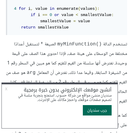
4
for
 i
,
 value 
in
 enumerate
(
values
):
if
 i 
==
0
or
 value 
<
 smallestValue
:
            smallestValue 
=
 value

return
 smallestValue
تستخدم الدالة
الصيغة
لتستقبل أعدادًا
*
()myMinFunction
مختلفة من الوسطاء على هيئة صف، فإذا احتوى هذا الصف على قيمة
وحيدة، نفترض أنها سلسلة من القيم لتُقيّم كما هو مبين في السطر رقم 1
من الشيفرة السابقة، وفيما عدا ذلك، نفترض أن المعامل
هو صف من
arg
القيم لتُقيّم كما هو مبين في السطر رقم 2 من الشيفرة السابقة.ففي كلتا
الحالتين ستتضمن المتغيرات المخصصة لاستقبال القيم على سلسلة من
القيم لتعمل باقي أجزاء الشيفرة على تقييمها.
كما هو الحال في الدالة
الفعلية المبنية مسبقًا في بايثون، عملنا
()min
على إظهار خطأ قيمة
في حال استدعاء الدالة دون
ValueError