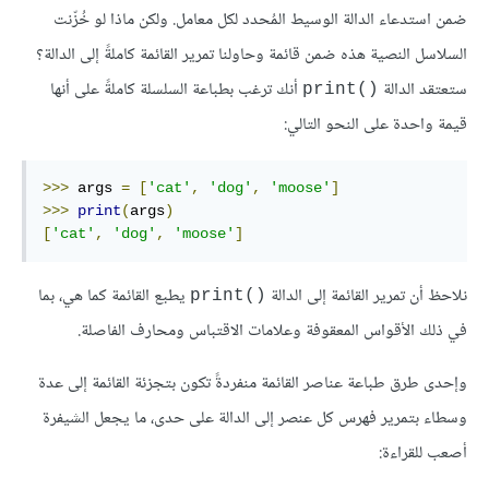
ضمن استدعاء الدالة الوسيط المُحدد لكل معامل. ولكن ماذا لو خُزّنت
السلاسل النصية هذه ضمن قائمة وحاولنا تمرير القائمة كاملةً إلى الدالة؟
ستعتقد الدالة
أنك ترغب بطباعة السلسلة كاملةً على أنها
()print
قيمة واحدة على النحو التالي:
>>>
 args 
=
[
'cat'
,
'dog'
,
'moose'
]
>>>
print
(
args
)
[
'cat'
,
'dog'
,
'moose'
]
نلاحظ أن تمرير القائمة إلى الدالة
يطبع القائمة كما هي، بما
()print
في ذلك الأقواس المعقوفة وعلامات الاقتباس ومحارف الفاصلة.
وإحدى طرق طباعة عناصر القائمة منفردةً تكون بتجزئة القائمة إلى عدة
وسطاء بتمرير فهرس كل عنصر إلى الدالة على حدى، ما يجعل الشيفرة
أصعب للقراءة: