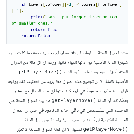
if
 towers
[
toTower
][-
1
]
<
 towers
[
fromTower
]
[-
1
]:
print
(
"Can't put larger disks on top 
of smaller ones."
)
return
True
return
False
تمتد الدوال الستة السابقة على 56 سطر، أي بحدود ضعف ما كانت عليه
شيفرة الدالة الأصلية مع أدائها للمهام ذاتها، ورغم أن كل دالة من الدوال
الستة أسهل للفهم وحدها من فهم الدالة
()getPlayerMove
الأصلية كاملةً، إلا أن تجميع هذه الدوال معًا يزيد من التعقيد، فقد يواجه
قراء شيفرة كهذه صعوبةً في فهم كيفية توافق هذه الدوال مع بعضها
بعضًا، كما أن الدالة
من بين الدوال الستة هي
()getPlayerMove
الوحيدة التي ستُستدعى في باقي أجزاء البرنامج، في حين أن الدوال
الخمسة المُتبقية لن تُستدعى سوى لمرة واحدة ومن قِبل الدالة
نفسها، إلا أنّ كتلة الدوال السابقة لا تعبّر
()getPlayerMove