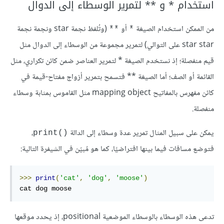
استخدام * و ** لتمرير الوسطاء إلى الدوال
من الممكن استخدام الصيغة
أو
(وتُلفظ نجمة star ونجمة نجمة
**
*
star star على التوالي) لتمرير مجموعة من الوسطاء إلى الدوال مثل
قيم منفصلة؛ إذ نستخدم الصيغة * لتمرير العناصر ضمن كائن تكراري، مثل
القائمة أو الصف؛ أما الصيغة ** فتسمح بتمرير أزواج مفتاح-قيمة في
كائن مفهرس بالمفاتيح mapping object مثل القاموس بمثابة وسطاء
منفصلة.
يمكن على سبيل المثال تمرير عدة وسطاء إلى الدالة
،
()print
فتوضع مسافات فيما بينها افتراضيًا، كما هو مُبيّن في الشيفرة التالية:
>>>
print
(
'cat'
,
'dog'
,
'moose'
)
cat dog moose
تدعى هذه الوسطاء بالوسطاء الموضعية positional، إذ يحدد موقعها