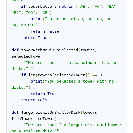
valid."""
if
 towerLetters 
not
in
(
"AB"
,
"AC"
,
"BA"
,
"BC"
,
"CA"
,
"CB"
):
print
(
"Enter one of AB, AC, BA, BC, 
CA, or CB."
)
return
False
return
True
def
 towerWithNoDisksSelected
(
towers
,
selectedTower
):
"""Return True if `selectedTower` has no 
disks."""
if
 len
(
towers
[
selectedTower
])
==
0
:
print
(
"You selected a tower with no 
disks."
)
return
True
return
False
def
 largerDiskIsOnSmallerDisk
(
towers
,
fromTower
,
 toTower
):
"""Return True if a larger disk would move 
on a smaller disk."""