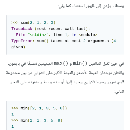
وسطاء يؤدي إلى ظهور استثناء كما يلي:
>>>
 sum
(
2
,
1
,
2
,
3
)
Traceback
(
most recent call last
):
File
"<stdin>"
,
 line 
1
,
in
<
module
>
TypeError
:
 sum
()
 takes at most 
2
 arguments 
(
4
given
)
في حين تقبل الدالتين
و
المبنيتين مُسبقًا في بايثون،
()max
()min
واللتان توجدان القيمة الأصغر والقيمة الأكبر على التوالي من بين مجموعة
قيم، تمرير وسيط تكراري وحيد إليها أو عدة وسطاء منفردة على النحو
التالي:
>>>
 min
([
2
,
1
,
3
,
5
,
8
])
1
>>>
 min
(
2
,
1
,
3
,
5
,
8
)
1