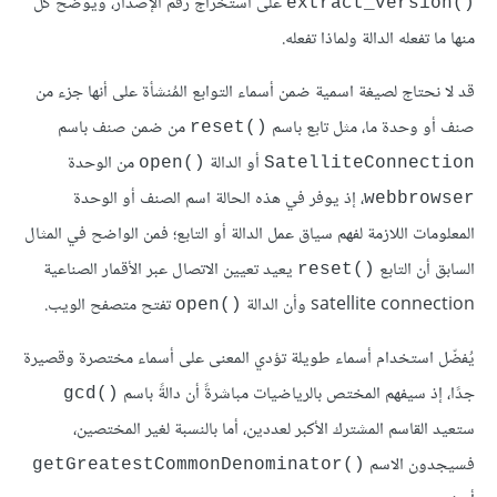
على استخراج رقم الإصدار، ويوضّح كل
()extract_version
منها ما تفعله الدالة ولماذا تفعله.
قد لا نحتاج لصيغة اسمية ضمن أسماء التوابع المُنشأة على أنها جزء من
صنف أو وحدة ما، مثل تابع باسم
من ضمن صنف باسم
()reset
أو الدالة
من الوحدة
()open
SatelliteConnection
، إذ يوفر في هذه الحالة اسم الصنف أو الوحدة
webbrowser
المعلومات اللازمة لفهم سياق عمل الدالة أو التابع؛ فمن الواضح في المثال
السابق أن التابع
يعيد تعيين الاتصال عبر الأقمار الصناعية
()reset
satellite connection وأن الدالة
تفتح متصفح الويب.
()open
يُفضّل استخدام أسماء طويلة تؤدي المعنى على أسماء مختصرة وقصيرة
جدًا، إذ سيفهم المختص بالرياضيات مباشرةً أن دالةً باسم
()gcd
ستعيد القاسم المشترك الأكبر لعددين، أما بالنسبة لغير المختصين،
فسيجدون الاسم
()getGreatestCommonDenominator