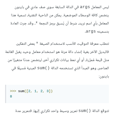
ليس المعامل
في الدالة السابقة سوى صف عادي في بايثون
args
يتضمن كافة الوسطاء الموضعية. يمكن من الناحية التقنية، تسمية هذا
المعامل بأي اسم نريد، شرط أن يُسبق برمز النجمة
، وقد جرت العادة
*
بتسميته
.
args
تتطلب معرفة التوقيت الأنسب لاستخدام الصيغة
بعض التفكير،
*
فالبديل الآخر بغية إنشاء دالة مرنة هو استخدام معامل وحيد يقبل القائمة
مثل قيمة مُمرَّرة، أو أي نمط بيانات تكراري آخر، ليتضمن عددًا متغيرًا من
العناصر، وهو المبدأ الذي تستخدمه الدالة
المبنية مُسيقًا في
()sum
بايثون:
>>>
 sum
([
2
,
1
,
2
,
3
])
8
تتوقع الدالة
تمرير وسيط واحد تكراري إليها، فتمرير عدة
()sum