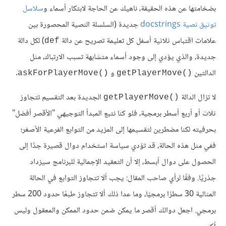
بضخامتها عن هذه الحقيقة، ناهيك عن الحاجة لابتكار أسماء و
سلاسل
توثيق نصية docstrings
جديدة (السلسلة النصية المحصورة بين
علامات اقتباس ثلاثية أسفل كل تعليمة تصريح عن دالة
) لكل دالة
def
جديدة، والذي يؤدي إلى وجود أسماء متشابهة تسبب الارتباك، مثل
الدالتين
و
.
()askForPlayerMove
()getPlayerMove
لا تزال الدالة
الجديدة بعد التقسيم تتجاوز
()getPlayerMove
ثلاث أو أربع أسطر برمجية، فلو كنا نتبع المبدأ التوجيهي "الأقصر أفضل"
بحرفيته لكنا مضطرين لتقسيمها إلى المزيد من التوابع الفرعية الأصغر؛
ففي مثل هذه الحالة، قد تؤدي سياسة استخدام دوال قصيرة جدًا إلى
الحصول على دوال أبسط، إلا أن التعقيد الإجمالية للبرنامج سيزداد
جذريًا. وفقًا لرأي صاحب المقال: يجب ألا تتجاوز التوابع في الحالة
المثالية 30 سطرًا برمجيًا، وما عدا ذلك ألا تتجاوز طبعًا حدود 200 سطر
برمجي. اجعل دوالك أقصر ما يمكن ضمن حدود الممكن والمعقول وليس