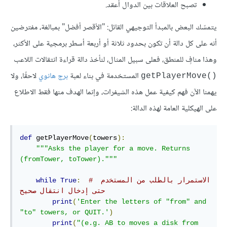
تصبح العلاقات بين الدوال أعقد.
يتمسّك البعض بالمبدأ التوجيهي القائل: "الأقصر أفضل" بمبالغة، مفترضين
أنه على كل دالة أن تكون بحدود ثلاثة أو أربعة أسطر برمجية على الأكثر،
وهذا منافٍ للمنطق، فعلى سبيل المثال، لنأخذ دالة قراءة انتقالات اللاعب
المستخدمة في بناء لعبة
برج هانوي
لاحقًا، ولا
()getPlayerMove
يهمنا الآن فهم كيفية عمل هذه الشيفرات، وإنما الهدف منها فقط الاطلاع
على الهيكلية العامة لهذه الدالة:
def
 getPlayerMove
(
towers
):
"""Asks the player for a move. Returns 
(fromTower, toTower)."""
# الاستمرار بالطلب من المستخدم 
:
True
while
حتى إدخال انتقال صحيح
print
(
'Enter the letters of "from" and 
"to" towers, or QUIT.'
)
print
(
"(e.g. AB to moves a disk from 