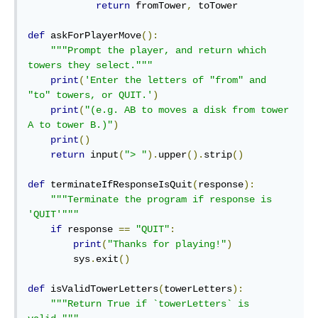
return
 fromTower
,
 toTower

def
 askForPlayerMove
():
"""Prompt the player, and return which 
towers they select."""
print
(
'Enter the letters of "from" and 
"to" towers, or QUIT.'
)
print
(
"(e.g. AB to moves a disk from tower 
A to tower B.)"
)
print
()
return
 input
(
"> "
).
upper
().
strip
()
def
 terminateIfResponseIsQuit
(
response
):
"""Terminate the program if response is 
'QUIT'"""
if
 response 
==
"QUIT"
:
print
(
"Thanks for playing!"
)
        sys
.
exit
()
def
 isValidTowerLetters
(
towerLetters
):
"""Return True if `towerLetters` is 