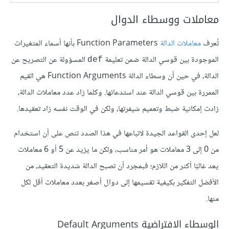
معاملات ووسطاء الدوال
تُعرف
معاملات الدالة
Function Parameters بأنها أسماء المتغيرات
الموجودة بين قوسي الدالة ضمن تعليمة
المسؤولة عن التصريح عن
def
الدالة، في حين أن وسطاء الدالة Function Arguments هي القيم
الممررة بين قوسي الدالة عند استدعائها. وكلما زاد عدد معاملات الدالة،
زادت إمكانية ضبط وتعميم شيفرتها، ولكن في الوقت نفسه زاد تعقيدها.
لعل إحدى القواعد الجيدة لاتباعها في هذا الصدد تنص على أن استخدام
من 0 إلى 3 معاملات هو أمر مناسب، ولكن ما يزيد عن 5 أو 6 معاملات
يعد غالبًا أكثر من اللازم؛ فبمجرد أن تصبح الدالة شديدة التعقيد، من
الأفضل التفكير بكيفية تقسيمها إلى دوال أصغر بعدد معاملات أقل لكل
منها.
الوسطاء الافتراضية Default Arguments