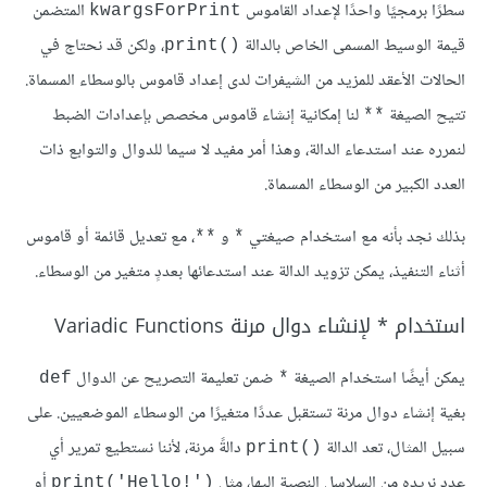
سطرًا برمجيًا واحدًا لإعداد القاموس
المتضمن
kwargsForPrint
قيمة الوسيط المسمى الخاص بالدالة
، ولكن قد نحتاج في
()print
الحالات الأعقد للمزيد من الشيفرات لدى إعداد قاموس بالوسطاء المسماة.
تتيح الصيغة
لنا إمكانية إنشاء قاموس مخصص بإعدادات الضبط
**
لنمرره عند استدعاء الدالة، وهذا أمر مفيد لا سيما للدوال والتوابع ذات
العدد الكبير من الوسطاء المسماة.
بذلك نجد بأنه مع استخدام صيغتي
و
، مع تعديل قائمة أو قاموس
**
*
أثناء التنفيذ، يمكن تزويد الدالة عند استدعائها بعددٍ متغير من الوسطاء.
استخدام * لإنشاء دوال مرنة Variadic Functions
يمكن أيضًا استخدام الصيغة
ضمن تعليمة التصريح عن الدوال
def
*
بغية إنشاء دوال مرنة تستقبل عددًا متغيرًا من الوسطاء الموضعيين. على
سبيل المثال، تعد الدالة
دالةً مرنة، لأننا نستطيع تمرير أي
()print
عدد نريده من السلاسل النصية إليها، مثل
أو
('!print('Hello