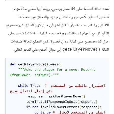
تمتد الدالة السابقة على 34 سطر برمجي، ورغم أنها تغطي عدّة مهام
تتضمن السماح للّاعب بإجراء انتقال جديد والتحقق من صحة هذا
الانتقال والطلب منه اختيار انتقال آخر في حال كون السابق غير مسموح،
إلا أن كل من المهام السابقة تندرج تحت بند قراءة انتقالات اللاعب، وفي
حال كنا مصممين على كتابة دوال قصيرة، فمن الممكن تجزئة شيفرات
الدالة
إلى دوال أصغر، على النحو التالي:
()getPlayerMove
def
 getPlayerMove
(
towers
):
"""Asks the player for a move. Returns 
(fromTower, toTower)."""
# الاستمرار بالطلب من المستخدم 
:
True
while
حتى إدخال انتقال صحيح
        response 
=
 askForPlayerMove
()
        terminateIfResponseIsQuit
(
response
)
if
not
 isValidTowerLetters
(
response
):
# الطلب من المستخدم لإدخال 
continue