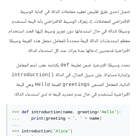
تتمثل إحدى طرق تقليص تعقيد معاملات الدالة في كتابة الوسيط
الافتراضي للمعاملات، إذ يُعرّف الوسيط الافتراضي بأنه قيمة تُستخدم
وسيطًا للدالة في حال استدعائها دون تمرير وسيط إليها؛ فعند استخدام
معظم استدعاءات الدالة قيمةً محددةً للمعامل، نجعل هذه القيمة وسيطًا
افتراضيًا مُتجنبين إدخالها عدة مرات عند كل استدعاء للدالة.
نحدد وسيطًا افترضيًا ضمن تعليمة
بكتابته عقب اسم المعامل
def
وإشارة مساواة. على سبيل المثال، في الدالة
()introduction
التالية، للمعامل المسمى
القيمة
وهي قيمة
Hello
greetings
افتراضية تُستخدم في حال عدم تحديد قيمة له لدى استدعاء الدالة:
>>>
def
 introduction
(
name
,
 greeting
=
'Hello'
):
...
print
(
greeting 
+
', '
+
 name
)
...
>>>
 introduction
(
'Alice'
)