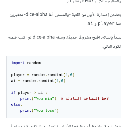
والسالبة، مثلًا: 1، ‎-1 ،14 ،10947.
يتضمن إصدارنا الأول من اللعبة -والمسمى ألفا dice-alpha- متغيرين
هما
و
.
ai
player
لتبدأ بإنشائه، افتح مشروعًا جديدًا، وسمّه dice-alpha ثم اكتب ضمنه
الكود التالي:
import
 random

player 
=
 random
.
randint
(
1
,
6
)
ai 
=
 random
.
randint
(
1
,
6
)
if
 player 
>
 ai 
:
# لاحظ المسافة البادئة
)
"You win"
(
print
else
:
print
(
"You lose"
)
شغل اللعبة، ولاحظ أن وظيفتها الأساسية تعمل جيدًا، لكنها لا تبدو لعبةً