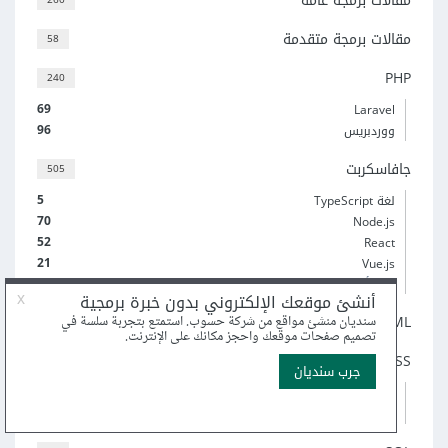
مقالات برمجة عامة
مقالات برمجة متقدمة
58
PHP
240
69
Laravel
96
ووردبريس
جافاسكربت
505
5
لغة TypeScript
70
Node.js
52
React
21
Vue.js
(و 3 أكثر)
HTML
82
CSS
215
6
Sass
19
إطار عمل Bootstrap