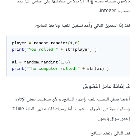
بالأحرى سلسلة نصية string بدلًا من معاملتها على أساس أنها عدد
صحيح integer.
نفذ إذًا التعديل التالي وأعد تشغيل اللعبة ولاحظ النتائج:
player 
=
 random
.
randint
(
1
,
6
)
print
(
"You rolled "
+
 str
(
player
)
)
ai 
=
 random
.
randint
(
1
,
6
)
print
(
"The computer rolled "
+
 str
(
ai
)
)
2. إضافة عامل التشويق
أضفنا بعض التسلية للعبة بإظهار النتائج، والآن سنضيف بعض الإثارة
بإبطاء اللعبة في الأجزاء المشوقة، أما وسيلتنا لذلك فهي الدالة
time
إحدى دوال بايثون.
نفذ التالي وتفقد النتائج: