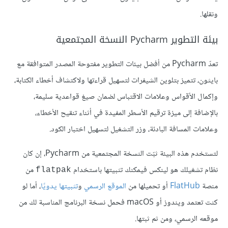
ونقلها.
بيئة التطوير Pycharm النسخة المجتمعية
تعدّ Pycharm من أفضل بيئات التطوير مفتوحة المصدر المتوافقة مع
بايثون، تتميز بتلوين الشيفرات لتسهيل قراءتها ولاكتشاف أخطاء الكتابة،
وإكمال الأقواس وعلامات الاقتباس لضمان صيغ قواعدية سليمة،
بالإضافة إلى ميزة ترقيم الأسطر المفيدة في أثناء تنقيح الأخطاء،
وعلامات المسافة البادئة، وزر التشغيل لتسهيل اختبار الكود.
لتستخدم هذه البيئة ثبّت النسخة المجتمعية من Pycharm، إن كان
نظام تشغيلك هو لينكس فيمكنك تثبيتها باستخدام
من
flatpak
منصة
FlatHub
أو تحميلها من
الموقع الرسمي
و
تثبيتها يدويًا
، أما لو
كنت تعتمد ويندوز أو macOS فحمل نسخة البرنامج المناسبة لك من
موقعه الرسمي، ومن ثم ثبتها.