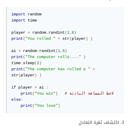
import
import
 time

player 
=
 random
.
randint
(
1
,
6
)
print
(
"You rolled "
+
 str
(
player
)
)
ai 
=
 random
.
randint
(
1
,
6
)
print
(
"The computer rolls...."
)
time
.
sleep
(
2
)
print
(
"The computer has rolled a "
+
str
(
player
)
)
if
 player 
>
 ai 
:
# لاحظ المسافة البادئة
)
"You win"
(
print
else
:
print
(
"You lose"
)
3. اكتشاف ثغرة التعادل