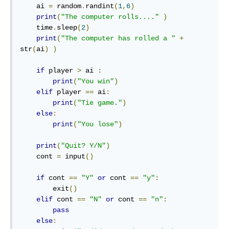
    ai 
=
 random
.
randint
(
1
,
6
)
print
(
"The computer rolls...."
)
    time
.
sleep
(
2
)
print
(
"The computer has rolled a "
+
str
(
ai
)
)
if
 player 
>
 ai 
:
print
(
"You win"
)
elif
 player 
==
 ai
:
print
(
"Tie game."
)
else
:
print
(
"You lose"
)
print
(
"Quit? Y/N"
)
    cont 
=
 input
()
if
 cont 
==
"Y"
or
 cont 
==
"y"
:
        exit
()
elif
 cont 
==
"N"
or
 cont 
==
"n"
:
pass
else
: