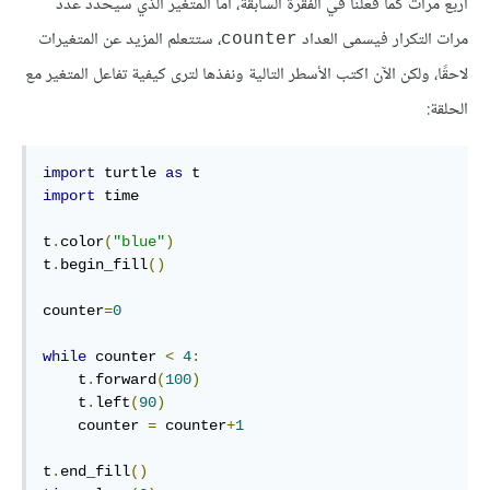
أربع مرات كما فعلنا في الفقرة السابقة، أما المتغير الذي سيحدد عدد
مرات التكرار فيسمى العداد
، ستتعلم المزيد عن المتغيرات
counter
لاحقًا، ولكن الآن اكتب الأسطر التالية ونفذها لترى كيفية تفاعل المتغير مع
الحلقة:
import
 turtle 
as
import
 time

t
.
color
(
"blue"
)
t
.
begin_fill
()
counter
=
0
while
 counter 
<
4
:
    t
.
forward
(
100
)
    t
.
left
(
90
)
    counter 
=
 counter
+
1
t
.
end_fill
()