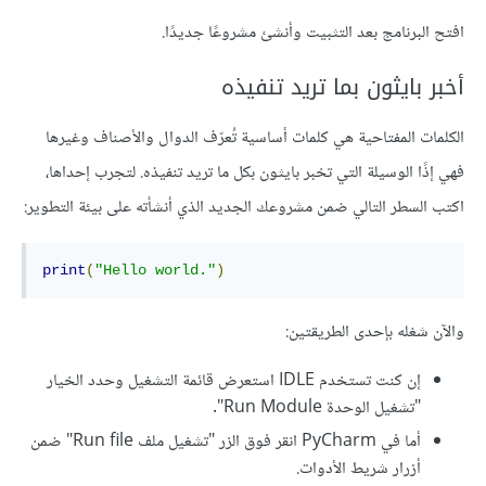
افتح البرنامج بعد التثبيت وأنشئ مشروعًا جديدًا.
أخبر بايثون بما تريد تنفيذه
الكلمات المفتاحية هي كلمات أساسية تُعرّف الدوال والأصناف وغيرها
فهي إذًا الوسيلة التي تخبر بايثون بكل ما تريد تنفيذه. لتجرب إحداها،
اكتب السطر التالي ضمن مشروعك الجديد الذي أنشأته على بيئة التطوير:
print
(
"Hello world."
)
والآن شغله بإحدى الطريقتين:
إن كنت تستخدم IDLE استعرض قائمة التشغيل وحدد الخيار
"تشغيل الوحدة Run Module".
أما في PyCharm انقر فوق الزر "تشغيل ملف Run file" ضمن
أزرار شريط الأدوات.