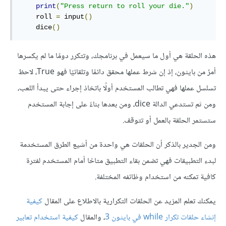
print
(
"Press return to roll your die."
)
    roll 
=
 input
()
    dice
()
هذه الحلقة هي أول ما سيعمل في برنامجك، وتتكرر دومًا ما لم يكسرها
أمرٌ من بايثون، إذ إن شرط عملها محقق دائمًا وتلقائيًا فهو True، لاحظ
تسلسل عملها فهي تطالب المستخدم أولًا باتخاذ إجراء حتى يبدأ اللعب،
ومن ثم تستدعي الدالة dice، ومن بعدها بناءً على إجابة المستخدم
ستستمر الحلقة بالعمل أو تتوقف.
ومن الجدير بالذكر أن الحلقات هي واحدة من أشيع الطرق المستخدمة
لبدء التطبيقات فهي تضمن بقاء التطبيق متاحًا أمام المستخدم لفترة
كافية تمكنه من استخدام وظائفه المختلفة.
يمكنك تعلم المزيد عن الحلقات التكرارية بالاطلاع على المقال
كيفية
إنشاء حلقات تكرار while في بايثون 3
، والمقال
كيفية استخدام تعابير