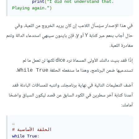
print
(
"I did not understand that. 
Playing again."
)
في هذا الإصدار سيُسأل اللاعب إن كان يريد الخروج من اللعبة، وفي
حال أجاب بنعم عبر كتابة Y أو y، فإن بايثون سينهي استدعاء الدالة وتتم
مغادرة اللعبة.
إذًا فقد بنيت دالتك الأولى المسماة نرد dice لكنها لن تعمل ما لم
تستدعيها ضمن البرنامج، وهذا ما ستفعله الحلقة
.
While True
أضف التعليمات التالية في نهاية برنامجك، وانتبه للمسافات البادئة فقد
أعدنا كتابة آخر سطرين في الكود السابق عن قصد ليكون السياق واضحًا
أمامك:
…
# الحلقة الأساسية
while
True
: