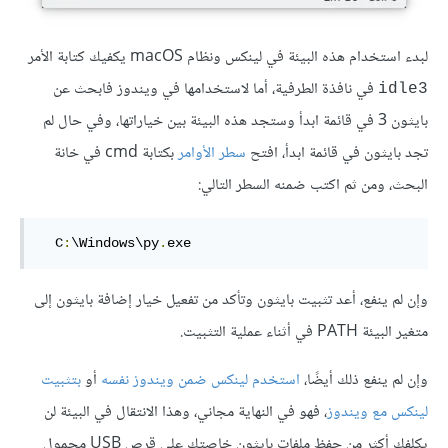
لبدء استخدام هذه البيئة في لينكس ونظام macOS يكفيك كتابة الأمر
في نافذة الطرفية، أما لاستخدامها في ويندوز فابحث عن
idle3
بايثون 3 في قائمة ابدأ وستجد هذه البيئة بين خياراتها، وفي حال لم
تجد بايثون في قائمة ابدأ، افتح
سطر الأوامر
بكتابة cmd في خانة
البحث، ومن ثم اكتب ضمنه السطر التالي:
  C
:
\Windows\py
.
exe
وإن لم ينفع، أعد تثبيت بايثون وتأكد من تفعيل خيار إضافة بايثون إلى
متغير البيئة PATH في أثناء عملية التثبيت.
وإن لم ينفع ذلك أيضًا،
استخدم لينكس ضمن ويندوز نفسه
أو
بتثبيت
لينكس مع ويندوز
، فهو في النهاية مجاني، وهذا الانتقال في البيئة لن
يكلفك أكثر من حفظ ملفات بايثون خاصتك على قرص USB محمول