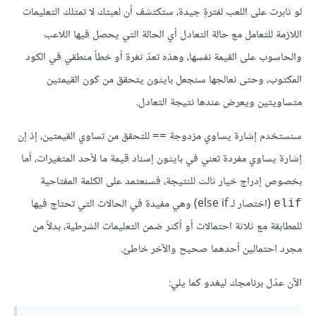
لو ثابرت على اللعب لفترةٍ جيدة، ستكتشف أن لعبتك لا تمتلك التعليمات
اللازمة للتعامل مع حالة التعادل أي الحالة التي يحصل فيها اللاعب
والحاسوب على القيمة نفسها، وهذه تعدّ ثغرة أو خطأ منطقي في الكود
المكتوب، وحتى نعالجها سنجعل بايثون يتحقق من كون القيمتين
متساويتين ويعرض عندها نتيجة التعادل.
سنستخدم إشارة يساوي مزدوجة
للتحقق من تساوي القيمتين، إذ إن
==
إشارة يساوي مفردة تعني في بايثون إسناد قيمة ما لأحد المتغيرات، أما
بخصوص إدراج خيار ثالث للنتيجة، فسنعتمد على الكلمة المفتاحية
(اختصار لـ else if) وهي مفيدة في الحالات التي تحتاج فيها
elif
للمطابقة مع ثلاثة احتمالات أو أكثر ضمن التعليمات الشرطية، بدلاً من
مجرد احتمالين أحدهما صحيح والآخر خاطئ.
الآن عدّل برنامجك ليغدو كما يلي: