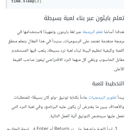
time
.
sleep
(
2
)
تعلم بايثون عبر بناء لعبة بسيطة
هدفنا أساسًا
تعلم البرمجة
عبر لغة بايثون، وتمهيدًا لاستخدامها في
برمجة متقدمة تعتمد على الرسوميات، سنبدأ في هذا المقال بتعلم منطق
اللعبة وكيفية تنظيم البيئة لبناء لعبة نرد بسيطة، يلعب فيها المستخدم
مقابل الحاسوب ويلقي كل منهما النرد الافتراضي ليفوز صاحب القيمة
الأعلى.
التخطيط للعبة
يبدأ
تطوير البرمجيات
عادةً بكتابة توثيق -ولو كان بسيطًا- للمتطلبات
والأهداف يبين ما يفترض أن يكون عليه البرنامج، وفي لعبة النرد التي
نعمل عليها سيتضمن التوثيق آلية العمل التالية.
ابدأ اللعبة واضغط على زر Return أو Enter في لوحة المفاتيح