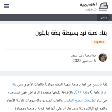
بايثون
بناء لعبة نرد بسيطة بلغة بايثون
pygame
بواسطة رشا سعد
6 سبتمبر 2022
لغة
بايثون
هي لغة برمجة سهلة التعلم موازنةً باللغات الأخرى مثل
لغة
جافا
ولغة C و
لغة ++C
، بالإضافة لكونها متعددة الأغراض فهي تستخدم
في بناء
تطبيقات سطح المكتب
وألعاب الفيديو والرسومات ثلاثية الأبعاد
والمواقع الإلكترونية وغيرها، زد على أنها لغة قوية برمجيًا وممتازة