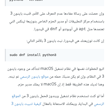
وإن حصلت على رسالة مفادها عدم التعرف على الأمر، فثبت بايثون 3
باستخدام مركز التطبيقات أو مدير الحزم الخاص بتوزيعة لينكس التي
تعتمدها مثل
في أوبونتو أو
في فيدورا.
dnf
apt
إن كانت توزيعتك هي فيدورا، ثبت بايثون 3 بالأمر التالي:
sudo dnf install python3
اتبع الخطوات نفسها في نظام تشغيل macOS لتتأكد من وجود بايثون
3 في النظام، وإن لم يكن مثبتًا، حمله من
موقع بايثون الرسمي
ثم ثبته،
وهنا لديك هذه الطريقة فقط إذ إن macOS لا يملك مدير حزم.
أما لو كنت تستخدم نظام تشغيل ويندوز فحمل بايثون 3 من
الموقع
الرسمي
في البداية، ويمكنك الاستعانة بالمقال
كيفية تثبيت بايثون 3