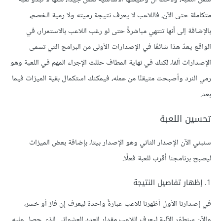
متكاملة حتى الآن، فاللاعب لا يعرف نتيجة رميته ولا رمية الخصم،
بالإضافة إلى أنها تنتهي مباشرةً حتى لو رغب اللاعب بالاستمرار، في
الواقع يعدّ هذا شائعًا في الإصدارات الأولى من البرامج التي تسمى
الإصدارات ألفا، لكنك في نهاية المطاف حللت الإجراء المهم في اللعبة وهو
رمي النرد وأصبحت متيقنًا من عمله، فيمكنك استكمال بقية الميزات فيما
بعد.
تحسين اللعبة
سنبني الآن الإصدار الثاني وهو الإصدار بيتا، بإضافة بعض الميزات
ليصبح برنامجنا أقرب للعبة فعلًا.
1. إظهار تفاصيل النتيجة
في إصدارنا الأول أظهرنا للاعب عبارةً واحدة ليعرف إن فاز أو خسر،
والآن سنطوّر الآلية ليعرف اللاعب مقدار العدد العشوائي الذي حصل عليه