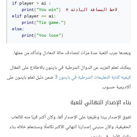
if
 player 
>
 ai 
:
# لاحظ المسافة البادئة
)
"You win"
(
print
elif
 player 
==
 ai
:
print
(
"Tie game."
)
else
:
print
(
"You lose"
)
وبعدها جرب اللعبة عدة مرات لتصادف حالة التعادل وتتأكد من عملها.
يمكنك تعلم المزيد عن الدوال الشرطية في بايثون بالاطلاع على المقال
كيفية كتابة التعليمات الشرطية في بايثون 3
ضمن دليل تعلم بايثون على
أكاديمية حسوب.
بناء الإصدار النهائي للعبة
تفوق الإصدار بيتا وظيفيًا على الإصدار ألفا، وكان أكثر قربًا منه للألعاب
الحقيقية، والآن سنبني إصدارنا النهائي الأكثر تكاملًا وستتعلم خلاله بناء
دالتك الأولى في بايثون.