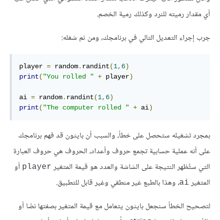
أي مقدار رميته للنرد وكذلك رمية الخصم.
جرب إجراء التعديل التالي في برنامجك، ومن ثم شغله:
player 
=
 random
.
randint
(
1
,
6
)
print
(
"You rolled "
+
 player
)
ai 
=
 random
.
randint
(
1
,
6
)
print
(
"The computer rolled "
+
 ai
)
بمجرد تشغيله ستحصل على خطأ، والسبب أن بايثون قد فهم برنامجك
على أنه عملية حسابية تجمع حروف وأعداد، الحروف هي حروف العبارة
التي ستُظهر النتيجة على الشاشة والعدد هو قيمة المتغير
أو
player
المتغير
، وهذا بالطبع غير منطقي وغير قابل للتطبيق.
ai
لتصحيح الخطأ سنجعل بايثون يتعامل مع قيمة المتغير بصفتها نصًا أو