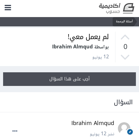
أسئلة البرمجة
لم يعمل معي!
0
بواسطة Ibrahim Almqud
12 يونيو
أجب على هذا السؤال
السؤال
Ibrahim Almqud
نشر
12 يونيو